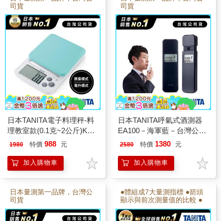
司貨
司貨
日本TANITA電子料理秤-料
日本TANITA呼氣式酒測器
理教室款(0.1克~2公斤)KJ-
EA100－海軍藍－台灣公司
212-粉藍-台灣公司貨
貨
988
1380
特價
元
特價
元
1980
2580
加入購物車
加入購物車
日本量測第一品牌，台灣公
●體組成7大量測指標 ●箭頭
司貨
顯示與前次測量值的比較 ●
取出收納皆輕便好拿 ●自動
辨識功能，站上即量 ●登錄