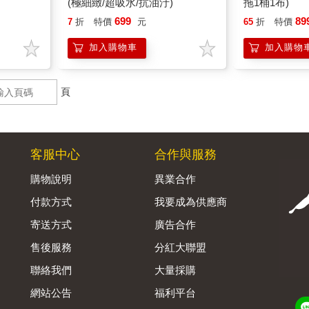
(極細緻/超吸水/抗油汙)
拖1桶1布)
699
89
7
折
特價
元
65
折
特價
加入購物車
加入購物
頁
客服中心
合作與服務
購物說明
異業合作
付款方式
我要成為供應商
寄送方式
廣告合作
售後服務
分紅大聯盟
聯絡我們
大量採購
網站公告
福利平台