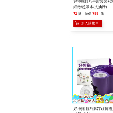
好神拖輕巧手壓袋裝+2
細緻/超吸水/抗油汙)
799
73
折
特價
元
加入購物車
好神拖 輕巧腳踩旋轉拖