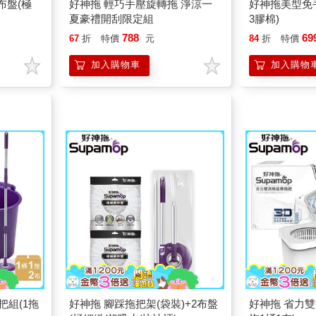
布盤(極
好神拖 輕巧手壓旋轉拖 淨涼一
好神拖美型免
夏豪禮開刮限定組
3膠棉)
788
69
67
折
特價
元
84
折
特價
加入購物車
加入購物
把組(1拖
好神拖 腳踩拖把架(袋裝)+2布盤
好神拖 省力雙