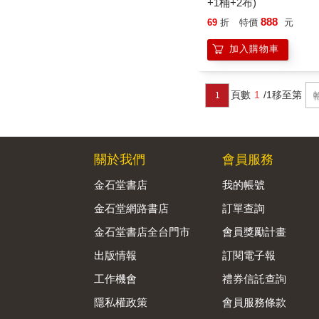
+1桶+2布)
888
69
折
特價
元
加入購物車
頁數
1
/1
移至第
1
關於我們
會員服務
金石堂書店
我的帳號
金石堂網路書店
訂單查詢
金石堂書店全台門市
會員獎勵計畫
出版情報
訂閱電子報
工作機會
禮券信託查詢
隱私權政策
會員服務條款