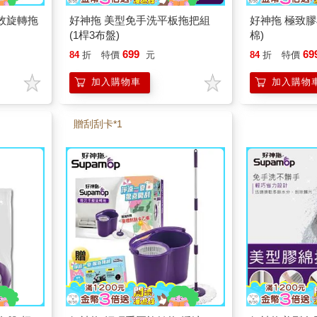
3效旋轉拖
好神拖 美型免手洗平板拖把組
好神拖 極致膠
(1桿3布盤)
棉)
699
69
84
折
特價
元
84
折
特價
加入購物車
加入購物
贈刮刮卡*1