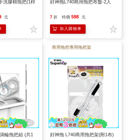
手洗膠棉拖把(1桿
好神拖L740商用拖把布盤-2入
9
598
元
7
折
特價
元
車
加入購物車
商用拖把專用拖把架
渦輪拖把組 (共1
好神拖 L740商用拖把架(附1布)