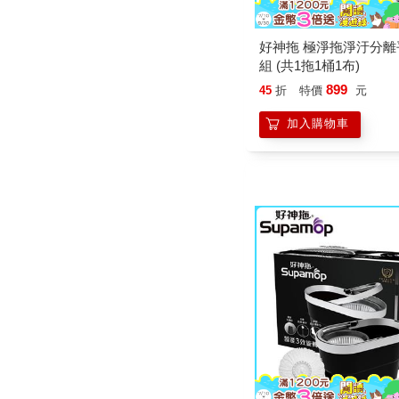
好神拖 極淨拖淨汙分離
組 (共1拖1桶1布)
899
45
折
特價
元
加入購物車