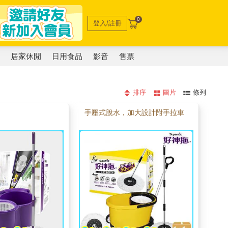
0
登入/註冊
電
居家休閒
日用食品
影音
售票
排序
圖片
條列
手壓式脫水，加大設計附手拉車