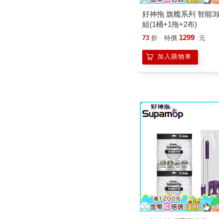
好神拖 旗艦系列 智能
組(1桶+1拖+2布)
1299
73
折
特價
元
加入購物車