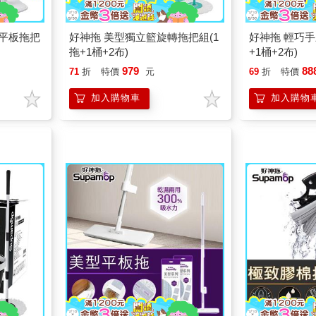
平板拖把
好神拖 美型獨立籃旋轉拖把組(1
好神拖 輕巧手
拖+1桶+2布)
+1桶+2布)
979
88
71
折
特價
元
69
折
特價
加入購物車
加入購物