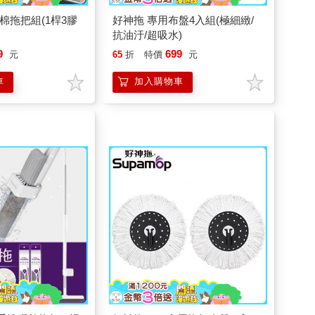
棉拖把組(1桿3膠
好神拖 專用布盤4入組(極細緻/
抗油汙/超吸水)
9
699
元
65
折
特價
元
車
加入購物車