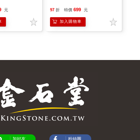
9
699
元
97
折
特價
元
車
加入購物車
加好友
粉絲團