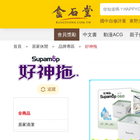
國中自修評量
東野
唯紅花綻放
奧德賽
會員獎勵
中文書
動漫ACG
親子
首頁
＞
居家休閒
＞
品牌專區
＞
好神拖
追蹤
商品分類
全商品
居家清潔