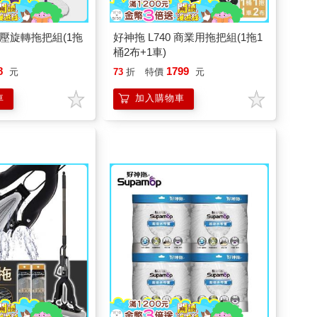
壓旋轉拖把組(1拖
好神拖 L740 商業用拖把組(1拖1
桶2布+1車)
8
1799
元
73
折
特價
元
車
加入購物車