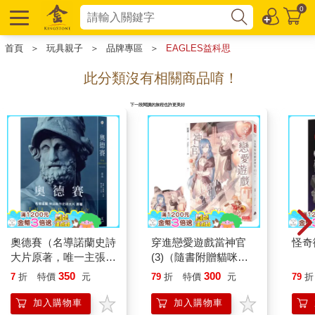
0
首頁
＞
玩具親子
＞
品牌專區
＞
EAGLES益科思
此分類沒有相關商品唷！
下一段閱讀的旅程也許更美好
奧德賽（名導諾蘭史詩
穿進戀愛遊戲當神官
怪奇
大片原著，唯一主張
(3)（隨書附贈貓咪造
【奧德賽作者是女性】
型拇指扇）
350
300
7
折
特價
元
79
折
特價
元
79
折
傳奇譯本）
加入購物車
加入購物車