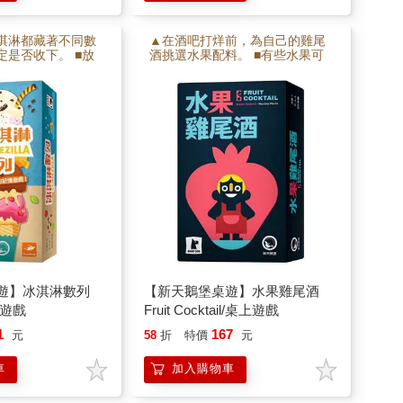
淇淋都藏著不同數
▲在酒吧打烊前，為自己的雞尾
定是否收下。 ■放
酒挑選水果配料。 ■有些水果可
淋數字要大於前一
能是負分，選擇時必須仔細評
與勇氣。 ■率先成
估。 ■最後比拚總分高低，適合
人，能享受最甜美
朋友聚會與派對場合。
遊】冰淇淋數列
【新天鵝堡桌遊】水果雞尾酒
桌上遊戲
Fruit Cocktail/桌上遊戲
1
167
元
58
折
特價
元
車
加入購物車