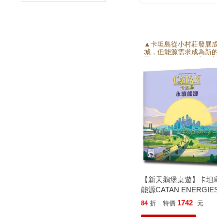
▲卡坦島從小村莊發展
城，但能源需求成為新
戰。 ■傳統發電便宜又
再生能源能降低環境影
將影響未來。 ■過度污
滅卡坦島並提前結束遊
迎接能源挑戰吧！
【新天鵝堡桌遊】卡坦
能源CATAN ENERGI
戲
1742
84
折
特價
元