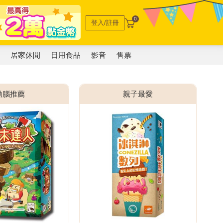
0
登入/註冊
電
居家休閒
日用食品
影音
售票
動腦推薦
親子最愛