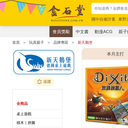
國中自修評量
東野
唯紅花綻放
奧德賽
會員獎勵
中文書
動漫ACG
親子
首頁
＞
玩具親子
＞
品牌專區
＞
新天鵝堡
本月主打
追蹤
商品分類
全商品
桌上遊戲
積木｜拼圖