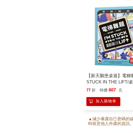
翻牌，讓自己的角色露
準確記住牌面位置就能
利。
【新天鵝堡桌遊】電梯難
STUCK IN THE LIFT
607
77
折
特價
元
加入購物車
▲減少暴露自己密碼的
時留意他人外露的資訊。
運用策略，放手一搏、
才能占得先機。 ■在對