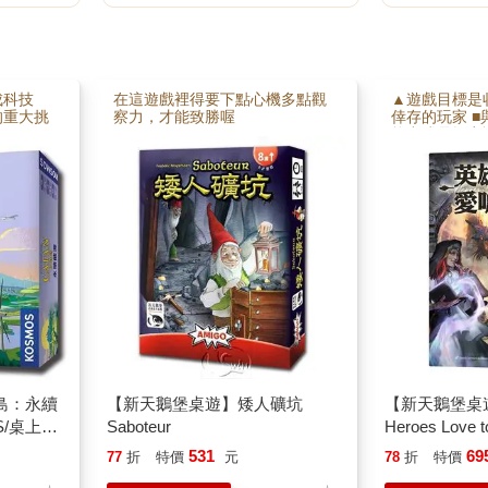
成科技
在這遊戲裡得要下點心機多點觀
▲遊戲目標是
的重大挑
察力，才能致勝喔
倖存的玩家 
高效，但
能力或是揭穿
響，選擇
結合虛張聲勢
染可能毀
采小品遊戲！
戲，準備
島：永續
【新天鵝堡桌遊】矮人礦坑
【新天鵝堡桌
ES/桌上遊
Saboteur
Heroes Love
531
69
77
折
特價
元
78
折
特價