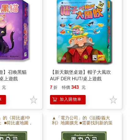
玩家任務是悄悄讓各角色戴回自
己的帽子，不被其他玩家發現。
遊】召喚黑貓
【新天鵝堡桌遊】帽子大風吹
M/桌上遊戲
AUF DER HUT/桌上遊戲
343
元
7
折
特價
元
車
加入購物車
」的《荷比盧/中
▲「電力公司」的《法國/義大
； ■荷比盧地圖，
利》地圖擴充 ■需要找到新的策
一個快速而簡短的
略來應付獨特的地形 ■與非常不
歐地圖，有大量煤礦
同的燃料補充。
有非核家園的國家