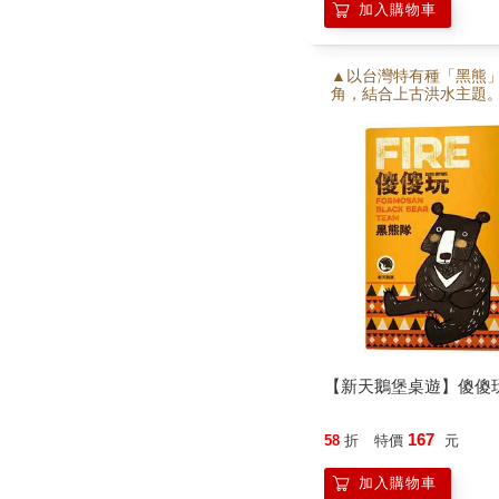
加入購物車
▲以台灣特有種「黑熊
角，結合上古洪水主題。
節奏快速，即時換牌，
與反應速度。 ■可與《傻
狗隊》搭配，最多12人
玩。
【新天鵝堡桌遊】傻傻玩
167
58
折
特價
元
加入購物車