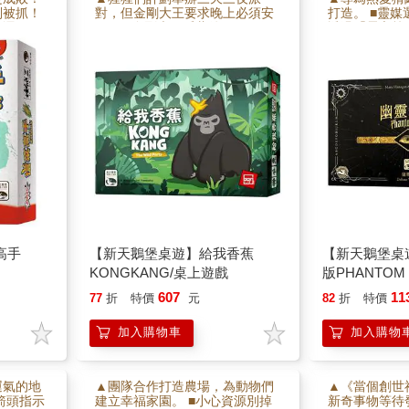
別被抓！
對，但金剛大王要求晚上必須安
打造。 ■靈
靠運氣！
靜。 ■金剛大王睡著後，猩猩們
透過「靈之筆
多蔬菜！
仍繼續狂歡，最終吵醒大王。 ■
揭開埋藏的秘
大王醒來時，最安靜者得香蕉獎
留真理之樹的
勵，最吵者被香蕉皮甩臉扣分。
高手
【新天鵝堡桌遊】給我香蕉
【新天鵝堡桌
KONGKANG/桌上遊戲
版PHANTOM
607
11
77
折
特價
元
82
折
特價
加入購物車
加入購物
運氣的地
▲團隊合作打造農場，為動物們
▲《當個創世
箭頭指示
建立幸福家園。 ■小心資源別掉
新奇事物等待