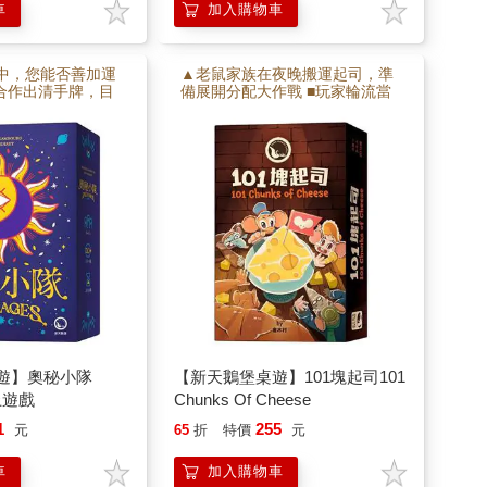
車
加入購物車
中，您能否善加運
▲老鼠家族在夜晚搬運起司，準
友合作出清手牌，目
備展開分配大作戰 ■玩家輪流當
下一張牌。 ■全程
「分配大使」，用數字與線索引
驗觀察力與團隊理
導他人 ■結合機率判斷與小心
機，輕鬆又緊張的推理派對遊
戲！
遊】奧秘小隊
【新天鵝堡桌遊】101塊起司101
桌上遊戲
Chunks Of Cheese
1
255
元
65
折
特價
元
車
加入購物車