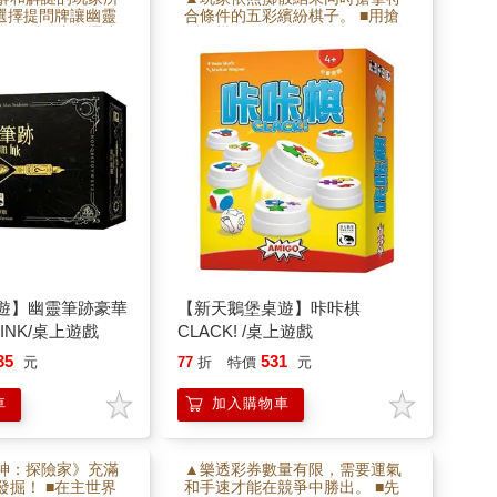
媒選擇提問牌讓幽靈
合條件的五彩繽紛棋子。 ■用搶
」傳遞線索，逐步
到的棋子套住下一個目標，聽到
密。 ■競相找到映
「?」聲表示成功扣合。 ■遊戲結
關鍵辭彙。
束時，擁有最高棋塔的玩家獲
勝。
遊】幽靈筆跡豪華
【新天鵝堡桌遊】咔咔棋
 INK/桌上遊戲
CLACK! /桌上遊戲
35
531
元
77
折
特價
元
車
加入購物車
神：探險家》充滿
▲樂透彩券數量有限，需要運氣
發掘！ ■在主世界
和手速才能在競爭中勝出。 ■先