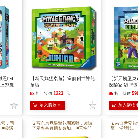
出更多臉
進熔岩，要避免危險。 ■穿越怪
中漫游，尋找
贏得勝
獸路徑，在怪獸擋住入口前完成
在箱子裡。 
穀倉。
作完成任務，
題I'M
【新天鵝堡桌遊】當個創世神兒
【新天鵝堡桌
/桌上遊戲
童版
探險家 紙牌遊戲
EXPLORER
1223
59
82
折
特價
元
86
折
特價
加入購物車
加入購物
線索，同
▲藍色東尼舉辦花園派對，邀請
▲來自世界各
 ■靈活
了眾多蟲蟲朋友參加。 ■天空開
聚一堂競技。
大膽猜測
始飄下綿綿細雨，蟲蟲決定在雨
賽中，黑貓助
手破解您
中舉行伸展大賽。 ■考驗玩家的
即將開始，你