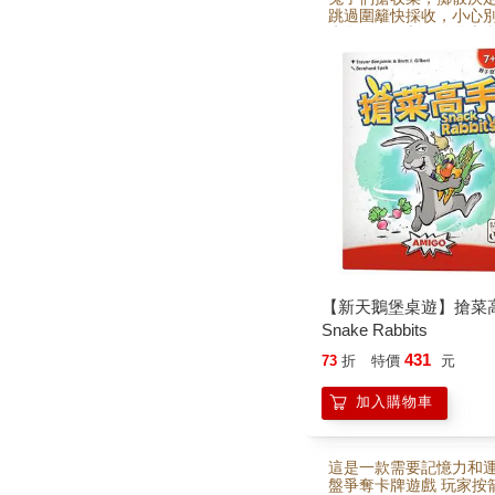
跳過圍籬快採收，小心
先集氣再衝刺，動腦也
比誰能在時間內，拿最
【新天鵝堡桌遊】搶菜
Snake Rabbits
431
73
折
特價
元
加入購物車
這是一款需要記憶力和
盤爭奪卡牌遊戲 玩家按