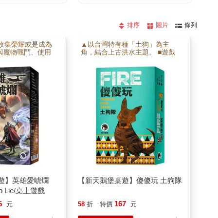
排序
圖片
條列
收集榮耀或是成為
▲以台灣特有種「土狗」為主
■與魔物戰鬥、使用
角，結合上古洪水主題。 ■遊戲
謊言都可能獲勝 ■
節奏快速，即時換牌，考驗觀察
、戰鬥與冒險的精
與反應速度。 ■可與《傻傻玩 黑
熊隊》搭配，最多12人一起遊
玩。
遊】英雄愛唬爛
【新天鵝堡桌遊】傻傻玩 土狗隊
 to Lie/桌上遊戲
5
167
元
58
折
特價
元