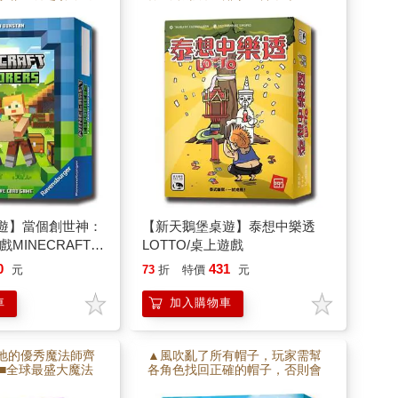
寶藏，並妥善存放
搶到彩券並保護它不被奪走，經
■與隊友在時限內合
過16番的拼搏才能進入特別號階
取得勝利。
段。 ■精彩的特別號上場後，將
決定您的發財夢能否一夕成真。
遊】當個創世神：
【新天鵝堡桌遊】泰想中樂透
MINECRAFT
LOTTO/桌上遊戲
S/桌上遊戲
0
431
元
73
折
特價
元
車
加入購物車
地的優秀魔法師齊
▲風吹亂了所有帽子，玩家需幫
 ■全球最盛大魔法
各角色找回正確的帽子，否則會
攻成關鍵。 ■挑戰
變成光頭。 ■魔法帽可解救光頭
是否已做好準備？
問題，是遊戲中的關鍵道具。 ■