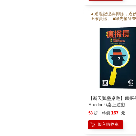
▲透過記憶與排除，逐
正確資訊。 ■率先搶答
整線索即可破案。 ■結
與推理，節奏緊湊又充
感。
【新天鵝堡桌遊】瘋探長C
Sherlock/桌上遊戲
167
58
折
特價
元
加入購物車