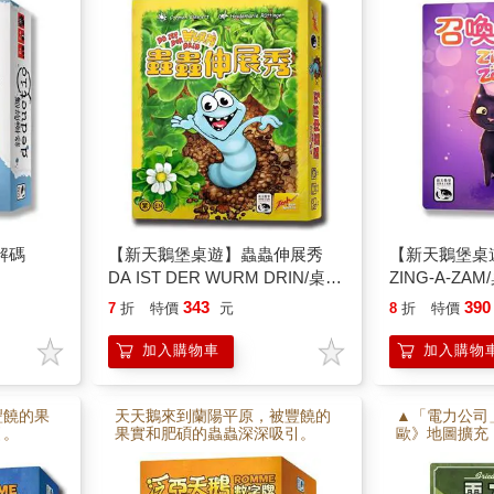
他玩家的
記憶力和手氣，運用好牌讓蟲蟲
變長。
解碼
【新天鵝堡桌遊】蟲蟲伸展秀
【新天鵝堡桌
DA IST DER WURM DRIN/桌上
ZING-A-ZA
遊戲
343
390
7
折
特價
元
8
折
特價
加入購物車
加入購物
豐饒的果
天天鵝來到蘭陽平原，被豐饒的
▲「電力公司
引。
果實和肥碩的蟲蟲深深吸引。
歐》地圖擴充
玩家將經歷到
遊戲。 ■中
可以使用，也