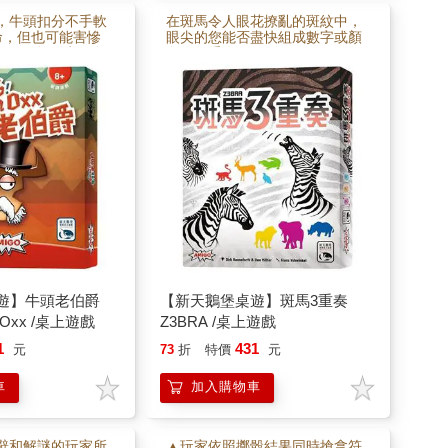
，牛頭扣分不手軟
在斑馬令人眼花撩亂的斑紋中，
命，但也可能害慘
眼尖的您能否盡快組成數字或顏
錯一張，整列牛頭全
色的三重奏？
就上癮的爆笑扣分對
遊】牛頭老伯爵
【新天鵝堡桌遊】斑馬3重奏
on Oxx /桌上遊戲
Z3BRA /桌上遊戲
1
431
元
73
折
特價
元
車
加入購物車
辭和解謎的玩家所
▲玩家依照擲骰結果同時搶拿符