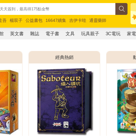
圭吾
楊双子
公益書包
16647續集
吉伊卡哇
通靈藥師
路邊攤新作
馬斯克
玩具總動員5
超慢跑
館
英文書
雜誌
電子書
文具
玩具親子
3C電玩
家
經典熱銷