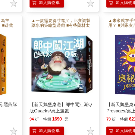
加入購物車
加入購物
」為主
▲一款需要得寸進尺，比賽調製
▲未來就在手
 ■遊戲
藥水的策略型遊戲 ■有些藥材太
用？ ■與隊
考驗觀察
多會讓藥水爆炸，但也可能收穫
標是任一人剩
傻玩 土
豐富 ■進階規則讓遊戲玩法變得
禁止溝通，考
一起遊
更多元豐富，增添樂趣
解能力。
 黑熊隊
【新天鵝堡桌遊】郎中闖江湖Q
【新天鵝堡桌
版Quacks/桌上遊戲
Presages/
1690
62
94
折
特價
元
79
折
特價
加入購物車
加入購物