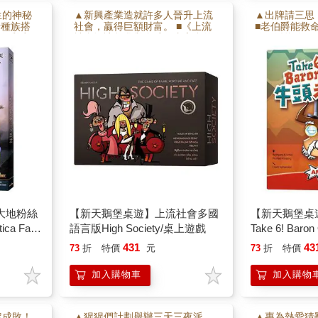
生的神秘
▲新興產業造就許多人晉升上流
▲出牌請三思
新種族搭
社會，贏得巨額財富。 ■《上流
■老伯爵能救
帆船與商
社會》讓您參與全球頂尖富豪的
你 ■紙牌放
分種族需
拍賣場，以現金購得各種華美資
收走 ■一玩
擴充》
產。 ■在競爭激烈的拍賣場上，
決！
低價入手，再謀取倍增的投資。
■成為上流社會的最大贏家，迎
接挑戰，避免一夕返貧。
大地粉絲
【新天鵝堡桌遊】上流社會多國
【新天鵝堡桌
ca Fan
語言版High Society/桌上遊戲
Take 6! Bar
431
43
73
折
特價
元
73
折
特價
加入購物車
加入購物
定成敗！
▲猩猩們計劃舉辦三天三夜派
▲專為熱愛猜