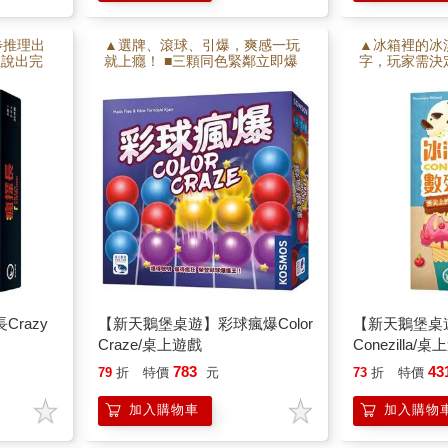
步推理出
▲選牌、滾球、引爆，爽感一玩
▲冰箱裡的冰
並說出完
就上癮！ ■三顆同色緊鄰立即爆
字，玩家需決
合記憶力
分，連環炸更刺激。 ■牌庫見底
上甜筒的冰淇
滿刺激
前衝刺高分，你就是下一位彩球
球，考驗眼力
爆爆王！
功堆滿十球的
的勝利時刻！
razy
【新天鵝堡桌遊】彩球瘋爆Color
【新天鵝堡桌
Craze/桌上遊戲
Conezilla/
783
43
79
折
特價
元
73
折
特價
加入購物車
加入購物