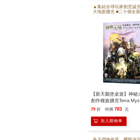
▲集結全球玩家創意誕
大地新擴充 ■二十個全
配精美插畫 ■可搭配《
隊擴充》進行遊戲 ■部
同時使用《火山與冰原
【新天鵝堡桌遊】神秘
創作種族擴充Terra Mysti
Factions桌上遊戲
783
79
折
特價
元
加入購物車
兔子們搶收菜，擲骰決