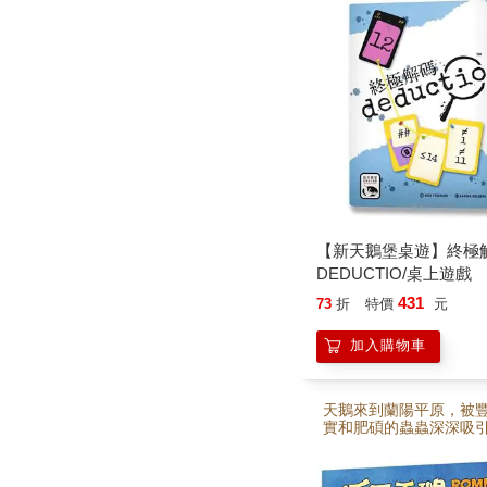
的密碼前，搶先揭露其
密碼。
【新天鵝堡桌遊】終極
DEDUCTIO/桌上遊戲
431
73
折
特價
元
加入購物車
天鵝來到蘭陽平原，被
實和肥碩的蟲蟲深深吸