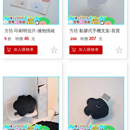
方坊 印刷明信片-擁抱情緒
方坊 黏膠式手機支架-喜寶
45
207
9
折
特價
元
特價
元
230
加入購物車
加入購物車