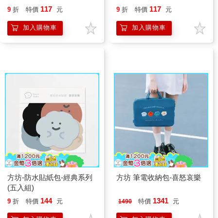
117
117
9
折
特價
元
9
折
特價
元
加入購物車
加入購物車
方坊-防水貼紙包-經典系列
方坊 筆電收納包-喜怒哀樂
(五入組)
144
1341
9
折
特價
元
特價
元
1490