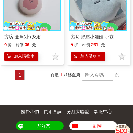
方坊 徽章(小)-怒君
方坊 紓壓小娃娃-小哀
36
261
9
折
特價
元
9
折
特價
元
加入購物車
加入購物車
1
頁數
1
/1
移至第
頁
關於我們
門市查詢
分紅大聯盟
客服中心
加好友
訂閱