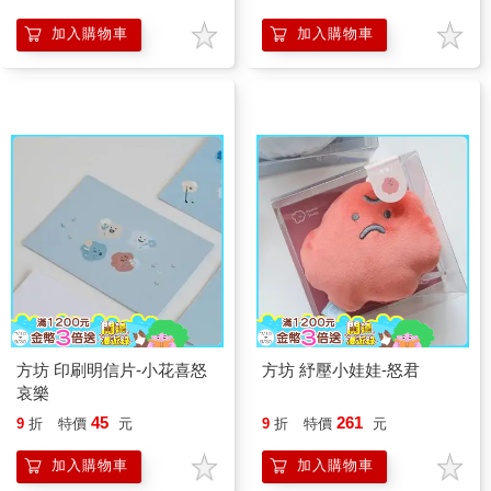
加入購物車
加入購物車
方坊 印刷明信片-小花喜怒
方坊 紓壓小娃娃-怒君
哀樂
45
261
9
折
特價
元
9
折
特價
元
加入購物車
加入購物車