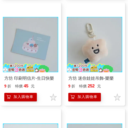
方坊 印刷明信片-生日快樂
方坊 迷你娃娃吊飾-樂樂
45
252
9
折
特價
元
9
折
特價
元
加入購物車
加入購物車