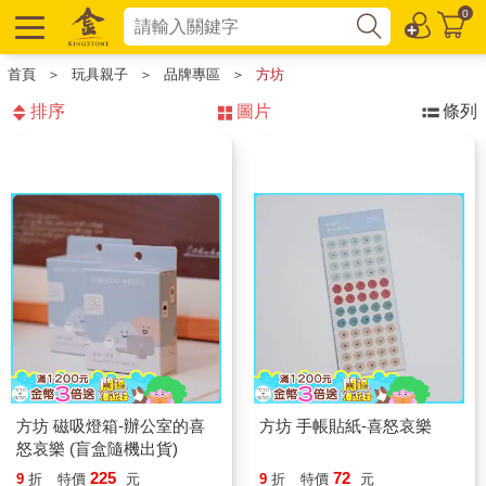
0
首頁
＞
玩具親子
＞
品牌專區
＞
方坊
排序
圖片
條列
方坊 磁吸燈箱-辦公室的喜
方坊 手帳貼紙-喜怒哀樂
怒哀樂 (盲盒隨機出貨)
225
72
9
折
特價
元
9
折
特價
元