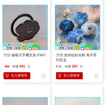
方坊 磁吸式手機支架-EMO
方坊 迷你娃娃吊飾 海洋系
列盲盒
441
261
特價
元
9
折
特價
元
490
加入購物車
加入購物車