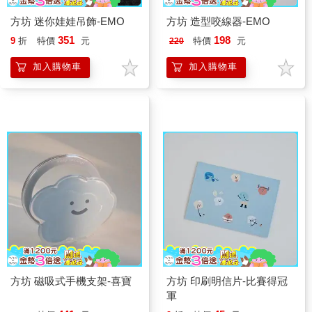
方坊 迷你娃娃吊飾-EMO
方坊 造型咬線器-EMO
351
198
9
折
特價
元
特價
元
220
加入購物車
加入購物車
方坊 磁吸式手機支架-喜寶
方坊 印刷明信片-比賽得冠
軍