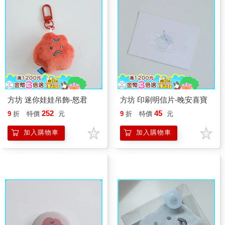
方坊 迷你娃娃吊飾-怒君
方坊 印刷明信片-晚安喜寶
252
45
9
折
特價
元
9
折
特價
元
加入購物車
加入購物車