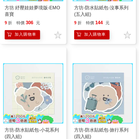
方坊 紓壓娃娃夢境版-EMO
方坊-防水貼紙包-沒事系列
喜寶
(五入組)
306
144
9
折
特價
元
9
折
特價
元
加入購物車
加入購物車
方坊-防水貼紙包-小花系列
方坊-防水貼紙包-旅行系列
(四入組)
(四入組)