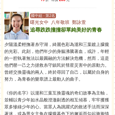
國中組 ‧ 第2名
曙光女中 八年敬班 鄭詠萱
追尋跌跌撞撞卻單純美好的青春
夕陽溫柔輕撫著糸守湖，綺麗色彩為瀧和三葉鍍上朦朧
的光彩。此刻，他們年少的身軀沸騰著血，或許，年輕
的一腔執著無法以最圓融的方法解決危機，然而，這是
他們罄一己之力拯救糸守鎮民於彗星災害中的原動力。
曾經交換靈魂的兩人，終於尋回了自己，以屬於自身的
努力，為青春的樂章譜上最動人的曲子。
《你的名字》以瀧和三葉互換靈魂的奇幻故事為主軸，
並輔以青少年如水晶般澄澈剔透的相互傾慕，牢牢攫獲
眾多慘綠少年的心。當眾人為跳躍式的敘述手法而深深
著迷，或為男女主角在朦朧暮色下的邂逅而勾起旖旎情