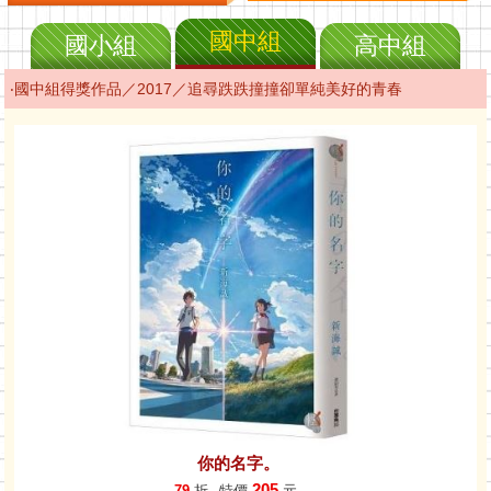
國中組
國小組
高中組
‧國中組得獎作品／2017／追尋跌跌撞撞卻單純美好的青春
你的名字。
205
79
折
特價
元