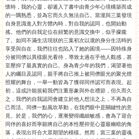
懷時，我的心靈，卻遁入了書中由青少年心境構築而成
的一隅熟悉，並為它而久久無法自己。當瀧與三葉發現
自身意識進入對方體內時，對自我的認同，也開始動
搖。他們的自我定位在頻繁的意識交換中，似乎朦朧
了。如同不滿生活現狀的三葉初次以瀧的身分生活時的
享受與自在，我們往往也陷入了她的困境――因特殊身
分被同儕以異樣眼光看待，導致太過在乎他人觀感，甚
至壓抑了最真實的自己。身為青少年的我們，渴望著他
人的矚目及認同，親手將自己推上被同儕眼光的聚光燈
照耀的舞台，一舉一動皆為了獲得同伴認可而表現。起
初，這或許能規範我們注重形象與外在禮節，但久而久
之，我們的自我認同會建立於他人想法之上，不再為自
己而活。同儕一點風吹草動，在我們眼中是關鍵性的意
見。於是，我們的心，逐漸變得纖細敏感，會為了迎合
同伴的喜好而寧願將自己的本性壓抑至心靈最幽暗的角
落，表現出符合大眾期望的模樣。然而，當三葉的靈魂