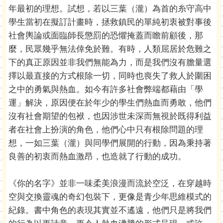
年最初的理想。試想，若以三葉（瀧）為首的糸守高中
學生當初在擬訂計畫時，拯救鎮民的單純初衷被對事後
社會輿論或面臨師長懲罰的恐懼掩蓋而瞻前顧後，那
麼，民眾幾乎無法倖免於難。有時，人類屈居於危難之
下的真正原因並非我們無能為力，而是我們沒有膽量選
擇以最直接的方式根除一切，同時也喪失了救人於圍困
之中的勇氣與熱血。如今有許多社會弊端都藉由「學
運」解決，原因便在於年少的學生們熱血而勇敢，他們
沒有社會期望的包袱，也因涉世未深而無視於既得利益
者在社會上扮演的角色，他們心中只有根除問題的理
想，一如三葉（瀧）與同學們展開的行動，因為秉持著
良善的初衷而熱血激昂，也造就了行動的成功。
《你的名字》並非一味柔美浪漫而流於空泛，在穿越時
空與交換靈魂的奇幻包裝下，更像是青少年思維模式的
紀錄。書中角色的表現其實並不遙遠，他們只是將我們