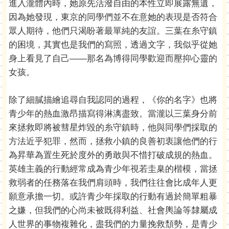
進入瀧體內時，她原先活潑自由的本性立即展露無遺，
因為她發現，東京的同學們並不在意她的表現是否符合
眾人期待，他們只渴盼著最單純的友誼。三葉在糸守鎮
的困境，其實也是我們的寫照，透過文字，我似乎從她
身上看見了自己――那名為博得同學歡迎而壓抑心靈的
女孩。
除了細膩描繪追尋自我認同的過程，《你的名字》也將
青少年的熱血激昂描寫得淋漓盡致。當瀧以三葉身分前
來拯救即將被彗星炸毀的糸守鎮時，他與同學們採取的
方法近乎犯罪，然而，拯救小鎮的良善初衷讓他們的行
為昇華為置生死於度外的勇敢與不惜打破成規的熱血。
英雄主義的行動經常成為青少年視若圭臬的楷模，當拯
救弱者的任務落在我們肩頭時，我們往往會比成年人更
願意承擔一切。或許青少年採取的行動有過於簡單粗暴
之嫌，但我們的心尚未被既得利益、社會輿論等隸屬成
人世界的事物複雜化，盡我們的力量挽救頹勢，是青少