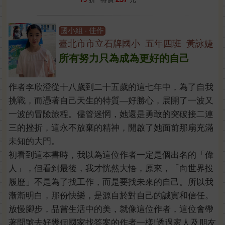
國小組 ‧ 佳作
臺北市市立石牌國小 五年四班 黃詠婕
所有努力只為成為更好的自己
作者李欣澄從十八歲到二十五歲的這七年中，為了自我
挑戰，而憑著自己天生的特質—好勝心，展開了一波又
一波的冒險旅程。儘管迷惘，她還是勇敢的突破接二連
三的挫折，這永不放棄的精神，開啟了她面前那扇充滿
未知的大門。
初看到這本書時，我以為這位作者一定是個出名的「偉
人」，但看到最後，我才恍然大悟，原來，「向世界投
履歷」不是為了找工作，而是要找未來的自己。所以我
漸漸明白，那份快樂，是源自於對自己的誠實和信任。
放慢腳步，品嘗生活中的美，就像這位作者，這位會帶
著問號去好幾個國家找答案的作者一樣!透過家人及朋友