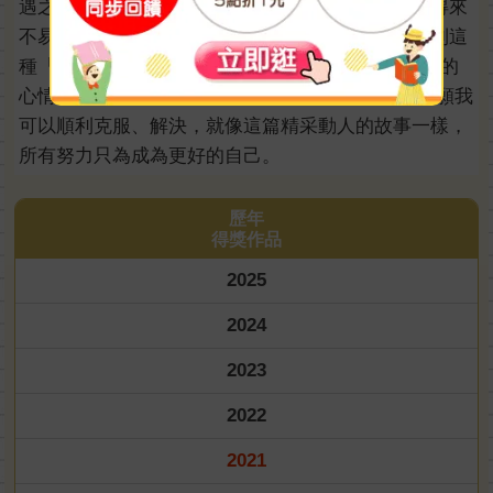
遇之中，走進彼此，看見自己；然而，這種機會是得來
不易的，當然也需要被珍惜、被重視。雖然我還沒到這
種「迷惘z世代」的年紀，但我仍然可以理解這些人的
心情。或許吧!我以後也會親身體驗到這種迷惘，但願我
可以順利克服、解決，就像這篇精采動人的故事一樣，
所有努力只為成為更好的自己。
歷年
得獎作品
2025
2024
2023
2022
2021