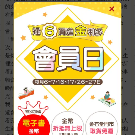
的支持，她克服了種種困難，相信無論在哪個時刻都會
有屬於自己的獨特機會。她的精神，不禁讓我感到佩
服，原來，突破困境的美好也是這麼燦爛奪目的「機
會」。
「當你走過，請展露你最多的笑容，因為你只能走一
次。」我覺得這句話很有道理，畢竟所謂的「機會」，
是你必須認真享受每次冒險中的每一刻，必須相信人生
裡沒有用不到的經歷才能得到的。在這個世界裡，你所
看到的事物都是上天的安排，根本無法預料到，這些事
物會在哪一種時刻才能從你的生命中蹦出來。這本書，
喚醒了我心中那句已經放到快要生鏽的話：「珍惜時
光，把握當下」，這句短到不能再短的句子，提醒了
我，時間是多麼的重要，若是沒有好好把握的話，生命
還會有意義嗎?
看完這本書的那一刻，我深深體會到這本書帶給我的人
生道理：每個有夢的「浮萍」都希望能夠在與他人的相