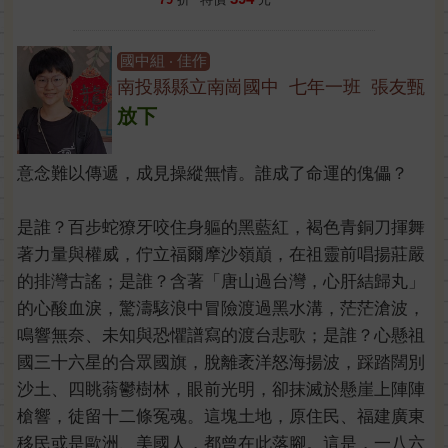
國中組 ‧ 佳作
南投縣縣立南崗國中 七年一班 張友甄
放下
意念難以傳遞，成見操縱無情。誰成了命運的傀儡？
是誰？百步蛇獠牙咬住身軀的黑藍紅，褐色青銅刀揮舞
著力量與權威，佇立福爾摩沙嶺巔，在祖靈前唱揚莊嚴
的排灣古謠；是誰？含著「唐山過台灣，心肝結歸丸」
的心酸血淚，驚濤駭浪中冒險渡過黑水溝，茫茫滄波，
鳴響無奈、未知與恐懼譜寫的渡台悲歌；是誰？心懸祖
國三十六星的合眾國旗，脫離袤洋怒海揚波，踩踏闊別
沙土、四眺蓊鬱樹林，眼前光明，卻抹滅於懸崖上陣陣
槍響，徒留十二條冤魂。這塊土地，原住民、福建廣東
移民或是歐洲、美國人，都曾在此落腳。這是，一八六