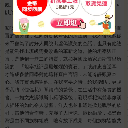
貌。」《傀儡花》讓我發現，放下成見，拋棄偏執，可
以免去莫須有的誤會。
閱讀後的醒悟，引我重新真正認識那位朋友。在班務擱
置的衝突裡，在同儕劍拔弩張的烽煙前，我才發現他從
來不會為了討好人而說出虛偽讚美的空話，也只有他總
是能夠找出班級需要改進的革新之道。他的坦率與正
直，是他獨一無二的特質，就如英國政治家迪斯雷里所
說的：「坦率批評是最燦爛的寶石。」或許忠言逆耳，
才造成多數同學對他這樣直白言詞，未能冷靜觀察本
心。我其實應感謝他，在我需要之時，給我指點，更賜
予我將《傀儡花》閱讀時的驚覺，在生活中有落實的機
會。一如文杰認識斯卡羅部落後，發現卓杞篤並非像漢
人描述的如此令人恐懼，洋人也並非總是掀起戰爭的族
群，當他們合作時，充滿了人情味。這份融洽，揭櫫台
灣是由不同族群組成，唯有放下成見，每個族群皆能共