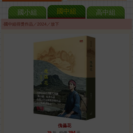
國中組
國小組
高中組
‧國中組得獎作品／2024／放下
傀儡花
394
79
折
特價
元