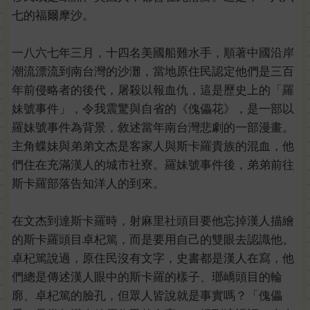
七的福爾摩沙。
一八六七年三月，十四名美國船難水手，順著中國沿岸
潮流漂流到南台灣的沙灘，當地原住民認定他們是三百
年前侵略者的後代，屠殺以報血仇，這是歷史上的「羅
妹號事件」，令我震驚與自省的《傀儡花》，是一部以
羅妹號事件為背景，敘述當年南台灣悲劇的一部漫畫。
主角蝶妹與弟弟文杰是客家人與斯卡羅貴族的混血，他
們住在充滿漢人的城市社寮。羅妹號事件後，弟弟前往
斯卡羅部落告知洋人的到來。
在文杰到達斯卡羅時，射麻里社頭目要他忘掉漢人描繪
的斯卡羅頭目卓杞篤，而是要用自己的雙眼去認識他。
卓杞篤說過，原住民沒有文字，史書都是漢人在寫，他
們總是傳述漢人眼中的斯卡羅的樣子、瑯嶠頭目的輪
廓、卓杞篤的臉孔，但眾人皆說就是事實嗎？「傀儡