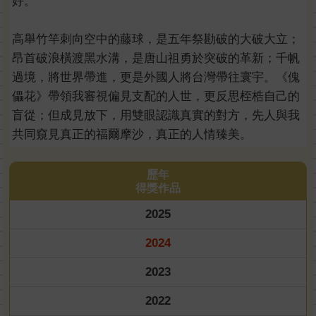
好。
高舉竹竿刺向空中的藤球，是五年祭勘破的大破大立；
昂首破浪橫渡黑水溝，是唐山祖勇於突破的革新；千帆
過境，將世界帶進，更是外國人將台灣帶往寰宇。《傀
儡花》帶領我審視偏見支配的人世，更反思桎梏自己的
盲從；但成見放下，用雙眼認識真實的對方，先人與我
共同窺見真正的福爾摩沙，真正的人情臻美。
歷年
得獎作品
2025
2024
2023
2022