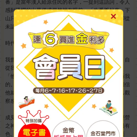
番」是當年漢人給原住民的名字，一提到這語詞，令人
感到恐懼的出草儀式儼然就在眼前。「生番兇起來，下
山只會見人就砍」，福建移民是這麼口述的；但他卻從
未認識過原住民，只是選擇相信想相信的傳聞。
時代倉促的腳步，使人忘卻邁往求真的蹊徑。
我曾經有位朋友，他總是一針見血的說出旁人缺點。自
從我聽過有關他的名字和個性時，我就十分討厭他，
「他每次都一直說別人的壞話。」這是其他朋友告訴我
的。總是目中無人，只會批評，緣分的起點，我也相信
他就是這樣不可取。我似乎也忘記了求真是需要自己觀
察感受，不能假手他人言說……
成見，使人們看不清眼前事物與事件的全貌。擁有經營
之神美名的松下幸之助曾云：「心存偏見，好比透過有
色、凹凸的鏡片來看東西，看到的已不是他原來的面