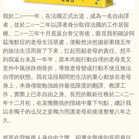
我於二○一一年，在法國正式出道，成為一名自由譯
者，並於二○一二年以譯者身分取得法國的工作居留
權。二○一三年十月底返台奔父喪後，眼見我初確診阿
茲海默症的老母生活堪虞，便毅然決然拋卻累積五年
的旅法生活而留了下來，扛起照顧老母的責任。想不
到我返台未及一年半，原本尚能行動自理的老母竟又
意外中風併跌倒骨折，導致老母變成行動不便且無法
自理的狀態。我在這段期間把生活的重心都放在老母
身上，本身僅能勉強維持最低限度的翻譯、教課工
作，實際上已非自由之身。長照的艱鉅任務於二○二一
年十二月初，在哀慟難捨的情緒中畫下句點，總計我
以非獨子的么兒之姿獨力照護老母前後達整整八年之
久。
然而在我恢復人身自由之際，卻遭全盤推卸長照責任