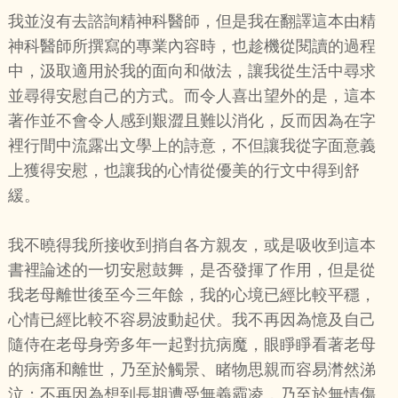
我並沒有去諮詢精神科醫師，但是我在翻譯這本由精
神科醫師所撰寫的專業內容時，也趁機從閱讀的過程
中，汲取適用於我的面向和做法，讓我從生活中尋求
並尋得安慰自己的方式。而令人喜出望外的是，這本
著作並不會令人感到艱澀且難以消化，反而因為在字
裡行間中流露出文學上的詩意，不但讓我從字面意義
上獲得安慰，也讓我的心情從優美的行文中得到舒
緩。
我不曉得我所接收到捎自各方親友，或是吸收到這本
書裡論述的一切安慰鼓舞，是否發揮了作用，但是從
我老母離世後至今三年餘，我的心境已經比較平穩，
心情已經比較不容易波動起伏。我不再因為憶及自己
隨侍在老母身旁多年一起對抗病魔，眼睜睜看著老母
的病痛和離世，乃至於觸景、睹物思親而容易潸然涕
泣；不再因為想到長期遭受無義霸凌，乃至於無情傷