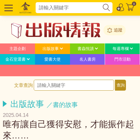
0
追蹤
主題企劃
出版故事
書蟲悅讀
每週專欄
金石堂選書
愛書大使
名人書房
門市活動
文章查詢
出版故事
／書的故事
2025.04.14
唯有讓自己獲得安慰，才能振作起
來……