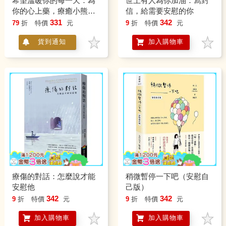
希望溫暖你的每一天：為
世上有人為你加油：寫封
你的心上藥，療癒小熊的
信，給需要安慰的你
溫柔安慰
331
342
79
折
特價
元
9
折
特價
元
貨到通知
加入購物車
療傷的對話：怎麼說才能
稍微暫停一下吧（安慰自
安慰他
己版）
342
342
9
折
特價
元
9
折
特價
元
加入購物車
加入購物車