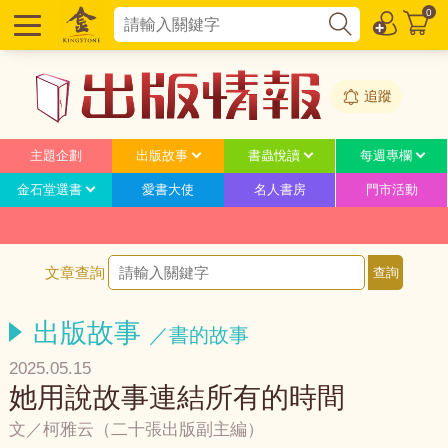
0
追蹤
主題企劃
出版故事
書蟲悅讀
每週專欄
金石堂選書
愛書大使
名人書房
門市活動
文章查詢
出版故事
／書的故事
2025.05.15
她用說故事連結所有的時間
文／柯雅云（二十張出版副主編）