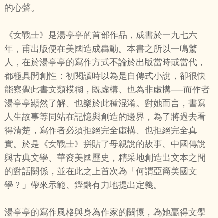
的心聲。
《女戰士》是湯亭亭的首部作品，成書於一九七六
年，甫出版便在美國造成轟動。本書之所以一鳴驚
人，在於湯亭亭的寫作方式不論於出版當時或當代，
都極具開創性：初閱讀時以為是自傳式小說，卻很快
能察覺此書文類模糊，既虛構、也為非虛構──而作者
湯亭亭顯然了解、也樂於此種混淆。對她而言，書寫
人生故事等同站在記憶與創造的邊界，為了將過去看
得清楚，寫作者必須拒絕完全虛構、也拒絕完全真
實。於是《女戰士》拼貼了母親說的故事、中國傳說
與古典文學、華裔美國歷史，精采地創造出文本之間
的對話關係，並在此之上首次為「何謂亞裔美國文
學？」帶來示範、鏗鏘有力地提出定義。
湯亭亭的寫作風格與身為作家的關懷，為她贏得文學