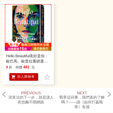
Hello Beautiful美好是你：
歐巴馬、歐普拉重磅選
書，美國暢銷100萬部的感
441
9
折
特價
元
動之作！
加入購物車
PREVIOUS
NEXT
演算法的下一步，就是讓人
戰爭這回事，我們真的了解
死也離不開網路
嗎？——讀《如何打贏戰
爭》有感