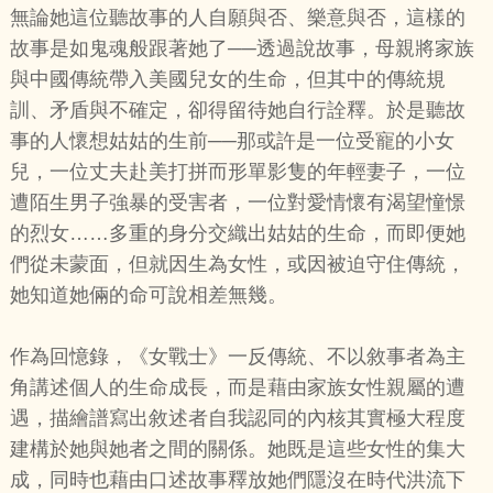
無論她這位聽故事的人自願與否、樂意與否，這樣的
故事是如鬼魂般跟著她了──透過說故事，母親將家族
與中國傳統帶入美國兒女的生命，但其中的傳統規
訓、矛盾與不確定，卻得留待她自行詮釋。於是聽故
事的人懷想姑姑的生前──那或許是一位受寵的小女
兒，一位丈夫赴美打拼而形單影隻的年輕妻子，一位
遭陌生男子強暴的受害者，一位對愛情懷有渴望憧憬
的烈女……多重的身分交織出姑姑的生命，而即便她
們從未蒙面，但就因生為女性，或因被迫守住傳統，
她知道她倆的命可說相差無幾。
作為回憶錄，《女戰士》一反傳統、不以敘事者為主
角講述個人的生命成長，而是藉由家族女性親屬的遭
遇，描繪譜寫出敘述者自我認同的內核其實極大程度
建構於她與她者之間的關係。她既是這些女性的集大
成，同時也藉由口述故事釋放她們隱沒在時代洪流下