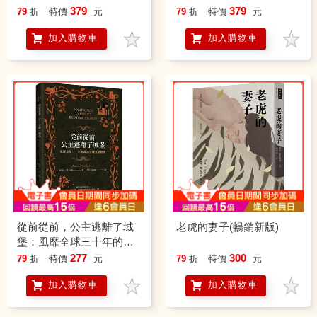
379
379
79
折
特價
元
79
折
特價
元
加入購物車
加入購物車
從前從前，公主逃離了城
老虎的妻子(暢銷新版)
堡：風靡全球三十年的政
治正確童話經典
277
300
79
折
特價
元
79
折
特價
元
加入購物車
加入購物車