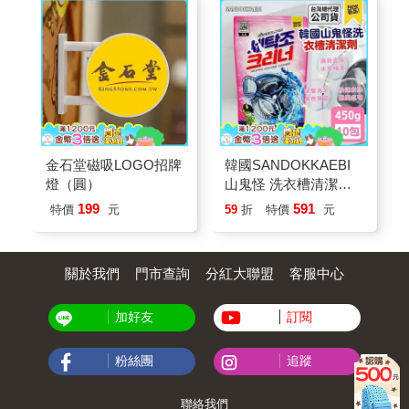
金石堂磁吸LOGO招牌
韓國SANDOKKAEBI
燈（圓）
山鬼怪 洗衣槽清潔劑
450公克-10包組
199
591
特價
元
59
折
特價
元
關於我們
門市查詢
分紅大聯盟
客服中心
加好友
訂閱
粉絲團
追蹤
聯絡我們