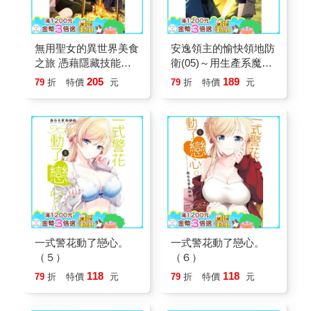
無用聖女的異世界美食
安逸領主的愉快領地防
之旅 憑藉隱藏技能召
衛(05)～用生產系魔術
喚露營車（２）
將無名村改造成最強要
205
189
79
折
特價
元
79
折
特價
元
塞都市～
一式警花動了戀心。
一式警花動了戀心。
（５）
（６）
118
118
79
折
特價
元
79
折
特價
元