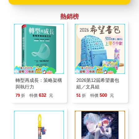
在。
熱銷榜
轉型再成長：策略架構
2026第12屆希望書包
與執行力
組／文具組
632
500
79
折
特價
元
51
折
特價
元