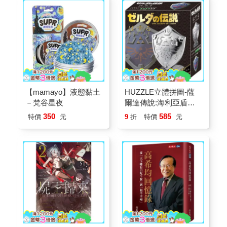
【mamayo】液態黏土
HUZZLE立體拼圖-薩
－梵谷星夜
爾達傳說:海利亞盾
_Hylian Shield
350
585
特價
元
9
折
特價
元