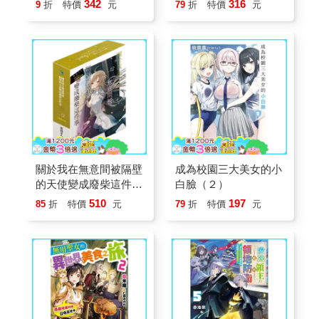
342
316
9
折
特價
元
79
折
特價
元
關於我在無意間被隔壁
成為校園三大美女的小
的天使變成廢柴這件事
白臉（２）
(首刷限定版) 12
510
197
85
折
特價
元
79
折
特價
元