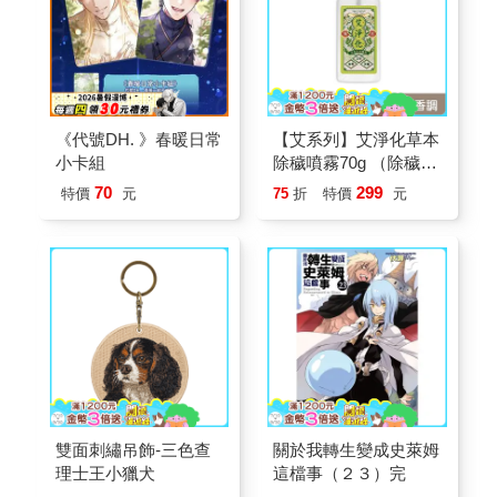
《代號DH. 》春暖日常
【艾系列】艾淨化草本
小卡組
除穢噴霧70g （除穢/
平安/淨化/艾草/芙蓉/抹
70
299
特價
元
75
折
特價
元
草） 此為單瓶賣場 另
有多瓶組優惠賣場
雙面刺繡吊飾-三色查
關於我轉生變成史萊姆
理士王小獵犬
這檔事（２３）完