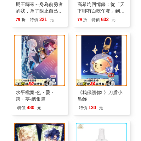
屍王歸來～身為前勇者
高希均回憶錄：從「天
的我，為了阻止自己創
下哪有白吃午餐」到
建的中二祕密結社，再
「和平幸福」
221
632
79
折
特價
元
79
折
特價
元
度被召喚到異世界～
（２）
水平檔案-色・愛・
《我保護你! 》刀盾小
落・夢-總集篇
吊飾
480
130
特價
元
特價
元