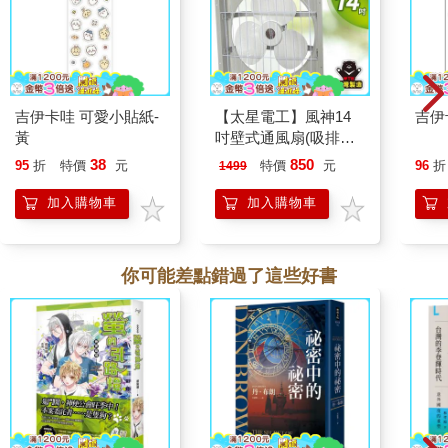
吉伊卡哇 可愛小貼紙-
【太星電工】風神14
吉伊
黃
吋壁式通風扇(吸排風
機)
38
850
95
折
特價
元
特價
元
96
折
1499
加入購物車
加入購物車
你可能差點錯過了這些好書