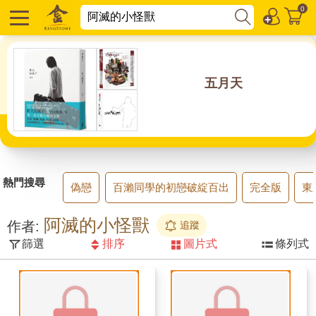
0
五月天
熱門搜尋
偽戀
百瀨同學的初戀破綻百出
完全版
東
阿滅的小怪獸
作者:
追蹤
篩選
排序
圖片式
條列式