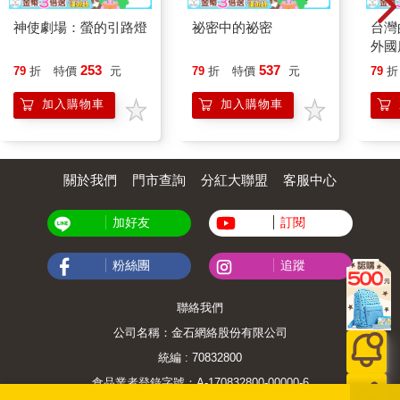
神使劇場：螢的引路燈
祕密中的祕密
台灣
外國
253
537
79
折
特價
元
79
折
特價
元
79
折
加入購物車
加入購物車
關於我們
門市查詢
分紅大聯盟
客服中心
加好友
訂閱
粉絲團
追蹤
聯絡我們
公司名稱：金石網絡股份有限公司
統編 : 70832800
食品業者登錄字號：A-170832800-00000-6