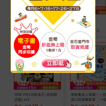
山海經：看見遠古的神話世
臺灣漫遊錄
界（金石堂獨家首發 隨書附
贈插圖手札）
316
300
79
折
特價
元
79
折
特價
元
ONE PIECE航海王 (首刷限
海味餐桌上菜囉！—
定版) 114
港口到溫馨家宴，一
海洋與土地的食魚教
123
316