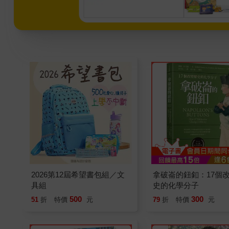
2026第12屆希望書包組／文
拿破崙的鈕釦：17個
具組
史的化學分子
500
300
51
折
特價
元
79
折
特價
元