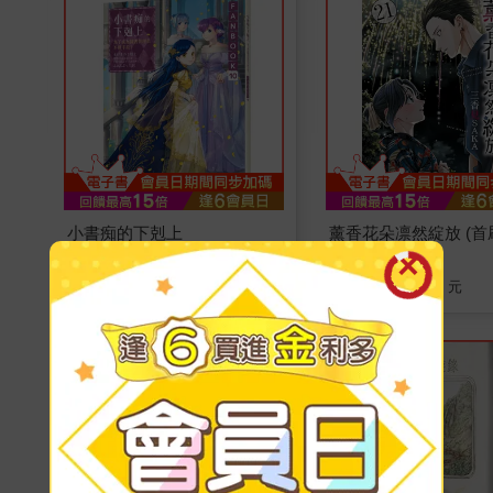
小書痴的下剋上
薰香花朵凛然綻放 (首
FANBOOK(10)：為了成為圖
版) 21
書管理員不擇手段！
236
213
79
折
特價
元
85
折
特價
元