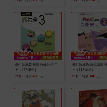
85
折
特價
元
79
折
特價
元
險！
國中翰林新無敵自修社會二
國中翰林教學式講義
上｛115學年｝
上｛115學年｝
426
146
82
折
特價
元
77
折
特價
元