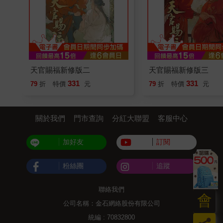
天官賜福新修版二
天官賜福新修版三
331
331
79
折
特價
元
79
折
特價
元
關於我們
門市查詢
分紅大聯盟
客服中心
加好友
訂閱
粉絲團
追蹤
聯絡我們
會
公司名稱：金石網絡股份有限公司
統編 : 70832800