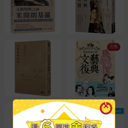
完售
Readmoo
Readmoo