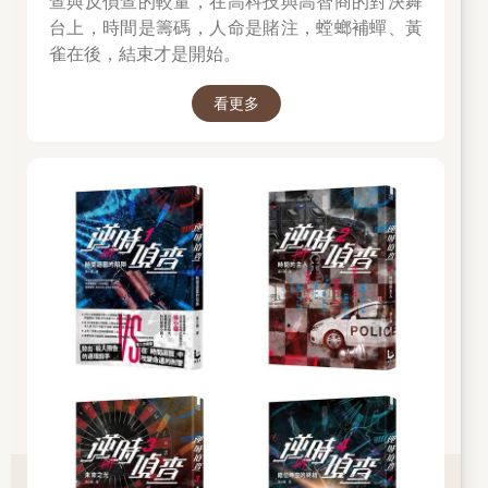
查與反偵查的較量，在高科技與高智商的對決舞
台上，時間是籌碼，人命是賭注，螳螂補蟬、黃
雀在後，結束才是開始。
看更多