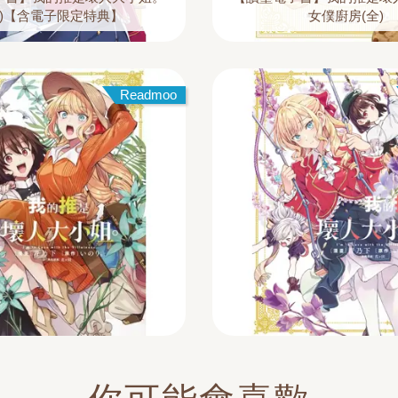
08)【含電子限定特典】
女僕廚房(全)
Readmoo