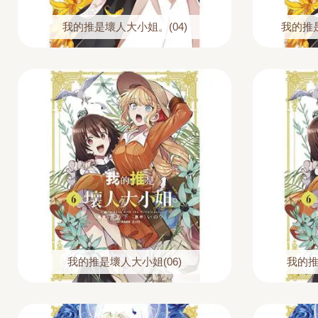
我的推是壞人大小姐。(04)
我的推是
我的推是壞人大小姐(06)
我的推