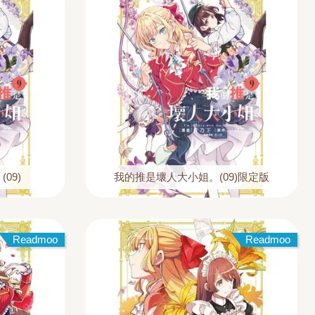
09)
我的推是壞人大小姐。(09)限定版
Readmoo
Readmoo