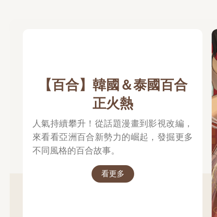
【百合】韓國＆泰國百合
正火熱
人氣持續攀升！從話題漫畫到影視改編，
來看看亞洲百合新勢力的崛起，發掘更多
不同風格的百合故事。
看更多