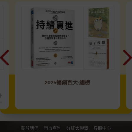
2025暢銷百大-總榜
小
通
幸
關於我們
門市查詢
分紅大聯盟
客服中心