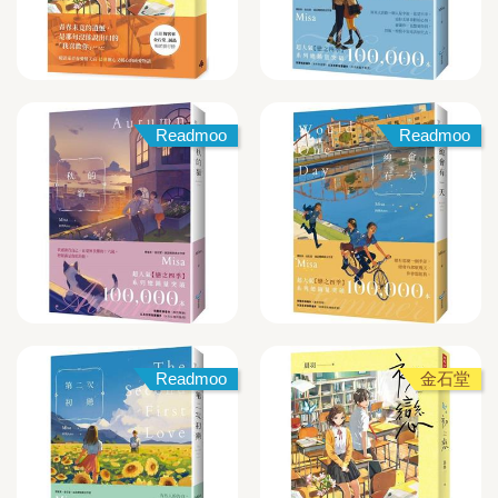
Readmoo
Readmoo
Readmoo
金石堂