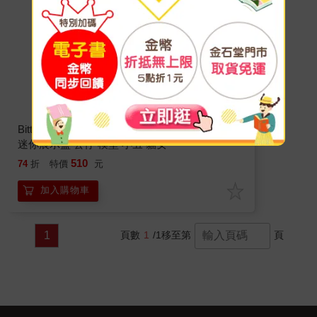
Bitty Pop 迷你公仔4入收藏組 蝙蝠俠 85週年 附
迷你展示盒 公仔 模型 小丑 貓女
510
74
折
特價
元
加入購物車
1
頁數
1
/1
移至第
頁