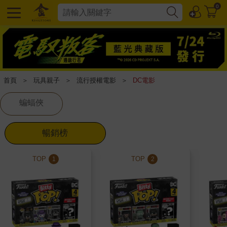
0
首頁
＞
玩具親子
＞
流行授權電影
＞
DC電影
蝙蝠俠
暢銷榜
TOP
TOP
1
2