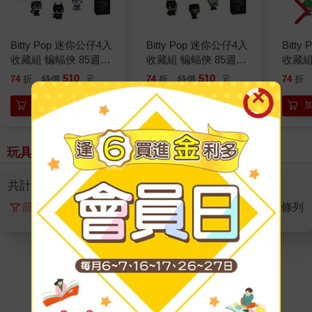
Bitty Pop 迷你公仔4入
Bitty Pop 迷你公仔4入
Bitt
收藏組 蝙蝠俠 85週年
收藏組 蝙蝠俠 85週年
收藏組
附迷你展示盒 公仔 模
附迷你展示盒 公仔 模
附迷你
510
510
74
折
特價
元
74
折
特價
元
74
折
型 小丑 貓女
型 貓女 謎天大聖
型 雙
加入購物車
加入購物車
玩具親子 > 全部商品
共計
1
筆， 頁數
1
/1
篩選
排序
圖片
條列
【正版授權商品】