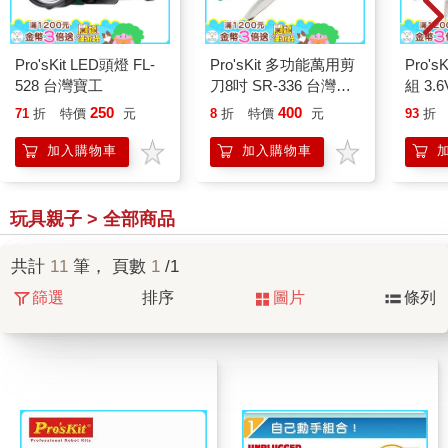
Pro'sKit LED頭燈 FL-
Pro'sKit 多功能萬用剪
Pro'
528 台灣寶工
刀8吋 SR-336 台灣寶
組 3.
工
寶工
250
400
71
折
特價
元
8
折
特價
元
93
折
加入購物車
加入購物車
玩具親子 > 全部商品
共計
11
筆， 頁數
1
/1
篩選
排序
圖片
條列