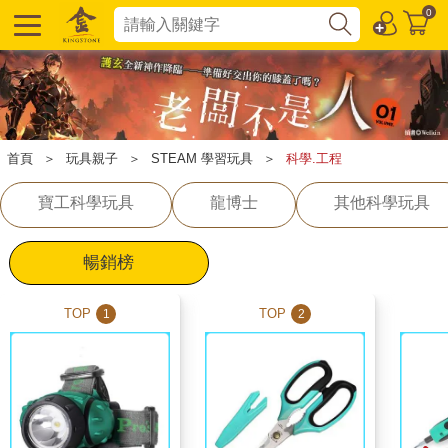
0
首頁
＞
玩具親子
＞
STEAM 學習玩具
＞
科學.工程
寶工科學玩具
龍博士
其他科學玩具
暢銷榜
TOP
TOP
1
2