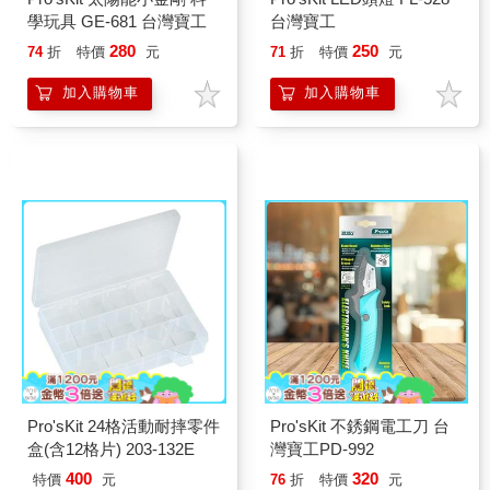
學玩具 GE-681 台灣寶工
台灣寶工
280
250
74
折
特價
元
71
折
特價
元
加入購物車
加入購物車
Pro'sKit 24格活動耐摔零件
Pro'sKit 不銹鋼電工刀 台
盒(含12格片) 203-132E
灣寶工PD-992
400
320
特價
元
76
折
特價
元