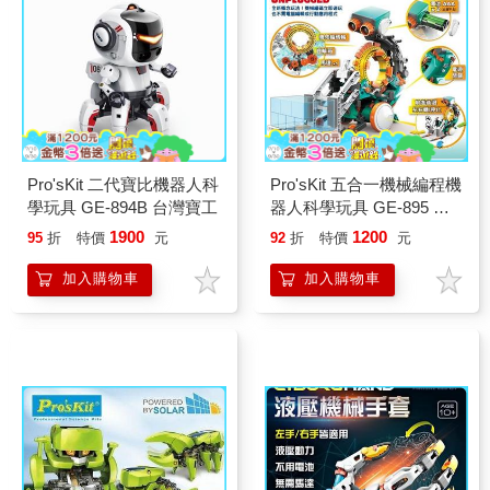
Pro'sKit 二代寶比機器人科
Pro'sKit 五合一機械編程機
學玩具 GE-894B 台灣寶工
器人科學玩具 GE-895 台
灣寶工
1900
1200
95
折
特價
元
92
折
特價
元
加入購物車
加入購物車