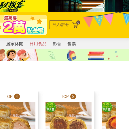
0
登入/註冊
電
居家休閒
日用食品
影音
售票
TOP
TOP
TOP
4
5