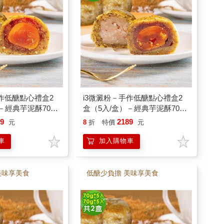
手作低醣點心禮盒2
i3微澱粉－手作低醣點心禮盒2
－經典芋泥酥70g
盒（5入/盒）－經典芋泥酥70g
黃酥70g－蛋奶素
＋紅玉相思蛋黃酥70g－蛋奶素
89
2189
元
8
折
特價
元
車
加入購物車
美味享美食
低醣少負擔 美味享美食