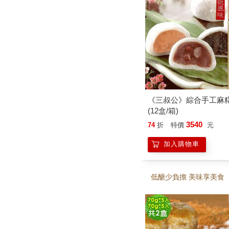
《三叔公》綜合手工麻
(12盒/箱)
3540
74
折
特價
元
加入購物車
低醣少負擔 美味享美食