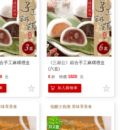
合手工麻糬禮盒
《三叔公》綜合手工麻糬禮盒
(六盒)
9
1920
元
8
折
特價
元
車
加入購物車
美味享美食
低醣少負擔 美味享美食