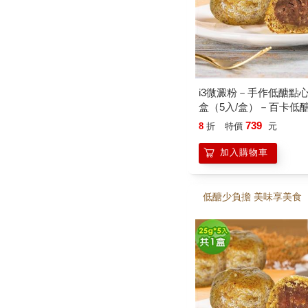
i3微澱粉－手作低醣點心
盒（5入/盒）－百卡低
思酥25g－蛋奶素
739
8
折
特價
元
加入購物車
低醣少負擔 美味享美食