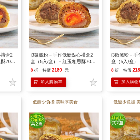
禮盒2
i3微澱粉－手作低醣點心禮盒2
i3微澱粉－
酥70g
盒（5入/盒）－紅玉相思酥70g
盒（5入/盒）
－蛋奶素
＋經典芋泥蛋黃酥70g－蛋奶素
＋黃金鳳梨泥
2189
21
8
折
特價
元
8
折
特價
素
加入購物車
加入購物
低醣少負擔 美味享美食
低醣少負擔 