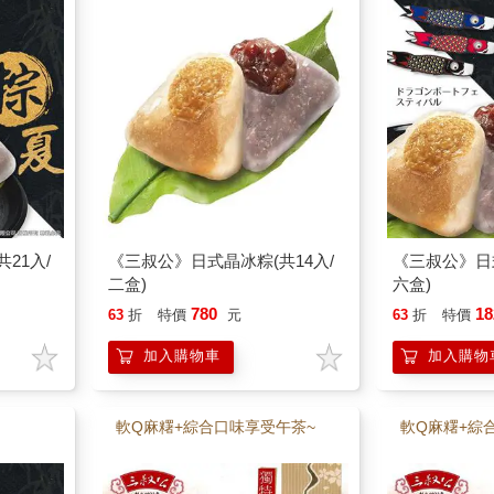
21入/
《三叔公》日式晶冰粽(共14入/
《三叔公》日
二盒)
六盒)
780
18
63
折
特價
元
63
折
特價
加入購物車
加入購物
軟Q麻糬+綜合口味享受午茶~
軟Q麻糬+綜