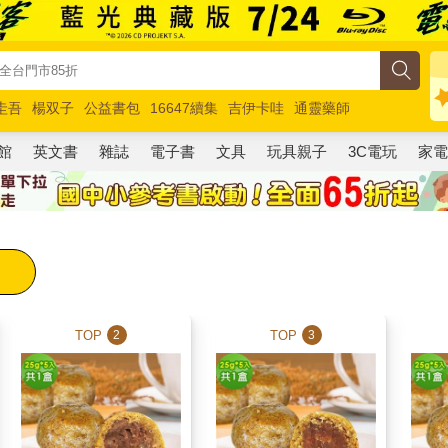
圭吾
楊双子
公益書包
16647續集
吉伊卡哇
通靈藥師
路邊攤新作
馬斯克
玩具總動員5
超慢跑
館
英文書
雜誌
電子書
文具
玩具親子
3C電玩
家
TOP
TOP
2
3