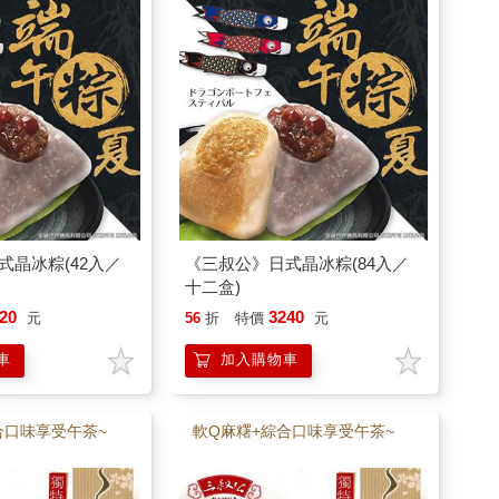
式晶冰粽(42入／
《三叔公》日式晶冰粽(84入／
十二盒)
20
3240
元
56
折
特價
元
車
加入購物車
合口味享受午茶~
軟Q麻糬+綜合口味享受午茶~