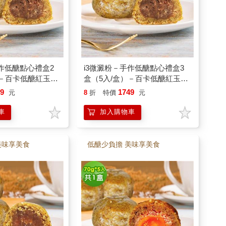
手作低醣點心禮盒2
i3微澱粉－手作低醣點心禮盒3
）－百卡低醣紅玉相
盒（5入/盒）－百卡低醣紅玉相
奶素
思酥25g－蛋奶素
69
1749
元
8
折
特價
元
車
加入購物車
美味享美食
低醣少負擔 美味享美食