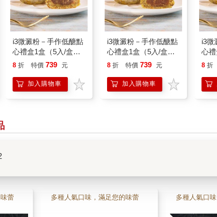
i3微澱粉－手作低醣點
i3微澱粉－手作低醣點
i3
心禮盒1盒（5入/盒）
心禮盒1盒（5入/盒）
心禮
－百卡低醣紅玉相思酥
－百卡低醣香玉白柚酥
－百
739
739
8
折
特價
元
8
折
特價
元
8
折
25g－蛋奶素
25g－蛋奶素
25
加入購物車
加入購物車
品
2
的味蕾
多種人氣口味，滿足您的味蕾
多種人氣口味