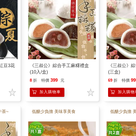
紅豆3花
《三叔公》綜合手工麻糬禮盒
《三叔公》綜
(10入/盒)
(三盒)
399
99
8
折
特價
元
69
折
特價
加入購物車
加入購物
午茶~
低醣少負擔 美味享美食
低醣少負擔 