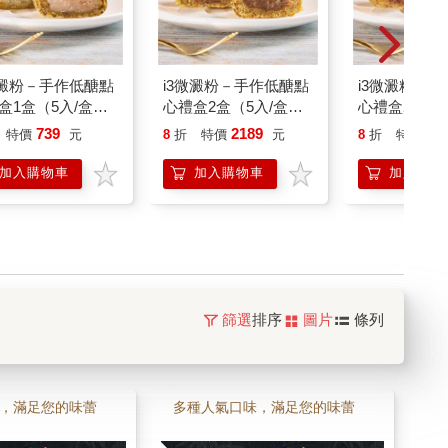
微澱粉－手作低醣點
i3微澱粉－手作低醣點
i3微澱粉－
盒1盒（5入/盒）
心禮盒2盒（5入/盒）
心禮盒2盒（5
卡低醣經典芋泥酥
－香玉白柚酥70g＋紅
－經典芋泥蛋
739
2189
21
特價
元
8
折
特價
元
8
折
特價
g－蛋奶素
玉相思酥70g－蛋奶素
＋黃金鳳梨蛋
－蛋奶素
加入購物車
加入購物車
加入購物
篩選
排序
圖片
條列
，滿足您的味蕾
多種人氣口味，滿足您的味蕾