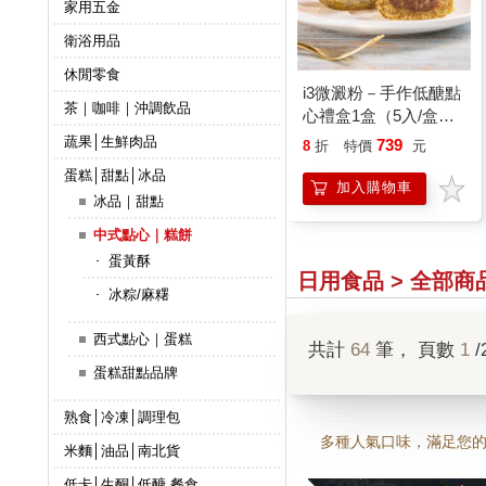
家用五金
衛浴用品
休閒零食
i3微澱粉－手作低醣點
茶｜咖啡｜沖調飲品
心禮盒1盒（5入/盒）
－百卡低醣紅玉相思酥
蔬果│生鮮肉品
739
8
折
特價
元
25g－蛋奶素
蛋糕│甜點│冰品
加入購物車
冰品｜甜點
中式點心｜糕餅
蛋黃酥
日用食品 > 全部商
冰粽/麻糬
西式點心｜蛋糕
共計
64
筆， 頁數
1
/
蛋糕甜點品牌
熟食│冷凍│調理包
多種人氣口味，滿足您
米麵│油品│南北貨
低卡│生酮│低醣 餐食