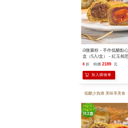
i3微澱粉－手作低醣點心
盒（5入/盒）－紅玉相思
＋紅玉相思蛋黃酥70g
2189
8
折
特價
元
ㄒ
加入購物車
低醣少負擔 美味享美食