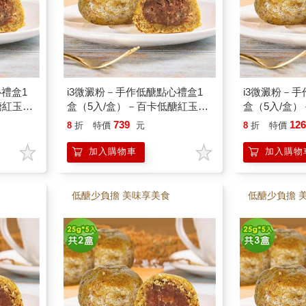
禮盒1
i3微澱粉－手作低醣點心禮盒1
i3微澱粉－
醣紅玉相
盒（5入/盒）－百卡低醣紅玉相
盒（5入/盒
思酥25g－蛋奶素
思酥25g－蛋
739
12
8
折
特價
元
8
折
特價
加入購物車
加入購物
低醣少負擔 美味享美食
低醣少負擔 