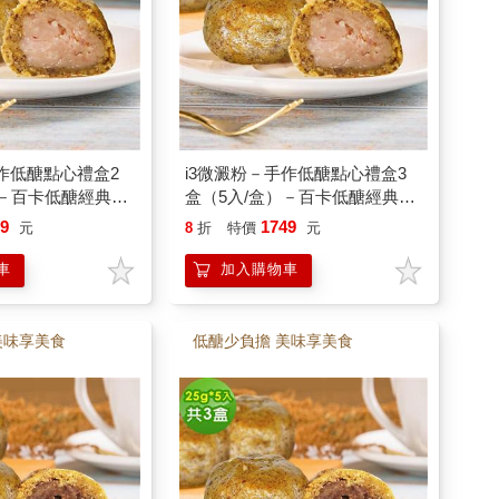
手作低醣點心禮盒2
i3微澱粉－手作低醣點心禮盒3
）－百卡低醣經典芋
盒（5入/盒）－百卡低醣經典芋
奶素
泥酥25g－蛋奶素
69
1749
元
8
折
特價
元
車
加入購物車
美味享美食
低醣少負擔 美味享美食