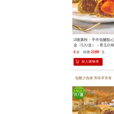
i3微澱粉－手作低醣點心
盒（5入/盒）－香玉白柚
＋黃金鳳梨蛋黃酥70g
2189
8
折
特價
元
加入購物車
低醣少負擔 美味享美食