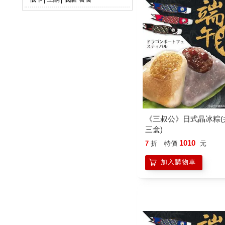
《三叔公》日式晶冰粽(共
三盒)
1010
7
折
特價
元
加入購物車