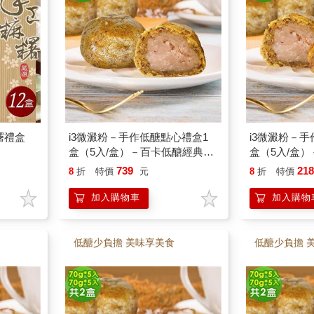
糬禮盒
i3微澱粉－手作低醣點心禮盒1
i3微澱粉－
盒（5入/盒）－百卡低醣經典芋
盒（5入/盒）
泥酥25g－蛋奶素
＋黃金鳳梨蛋
739
21
8
折
特價
元
8
折
特價
加入購物車
加入購物
低醣少負擔 美味享美食
低醣少負擔 