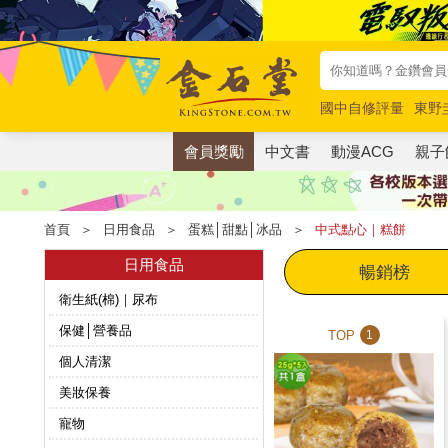
國中自修評量
東野
唯紅花綻放
奧德賽
會員獎勵
中文書
動漫ACG
親子
首頁
＞
日用食品
＞
蛋糕│甜點│冰品
＞
中式點心｜糕餅
日用食品
暢銷榜
衛生紙(棉)｜尿布
保健│營養品
TOP
1
個人清潔
美妝保養
寵物