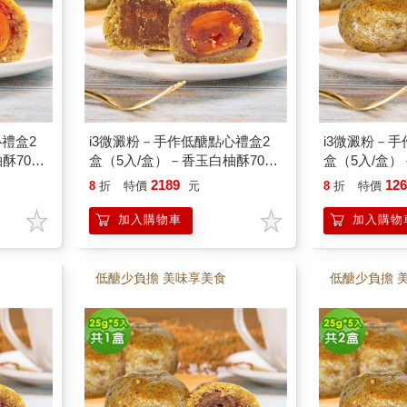
禮盒2
i3微澱粉－手作低醣點心禮盒2
i3微澱粉－
酥70g
盒（5入/盒）－香玉白柚酥70g
盒（5入/盒
－蛋奶素
＋紅玉相思蛋黃酥70g－蛋奶素
泥酥25g－蛋
2189
12
8
折
特價
元
8
折
特價
加入購物車
加入購物
低醣少負擔 美味享美食
低醣少負擔 