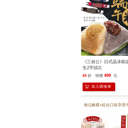
《三叔公》日式晶冰粽(
生2芋頭2)
499
64
折
特價
元
加入購物車
軟Q麻糬+綜合口味享受