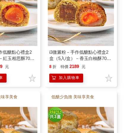
手作低醣點心禮盒2
i3微澱粉－手作低醣點心禮盒2
－紅玉相思酥70g
盒（5入/盒）－香玉白柚酥70g
蛋黃酥70g－蛋奶
＋經典芋泥蛋黃酥70g－蛋奶素
89
2189
元
8
折
特價
元
車
加入購物車
美味享美食
低醣少負擔 美味享美食