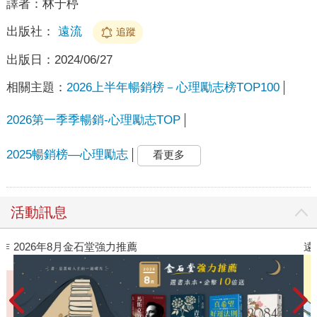
譯者：
林于楟
出版社：
遠流
追蹤
出版日：
2024/06/27
相關主題：
2026上半年暢銷榜－心理勵志榜TOP100
2026第一季季暢銷-心理勵志TOP
2025暢銷榜—心理勵志
看更多
活動訊息
作
2026年8月金石堂強力推薦
遠