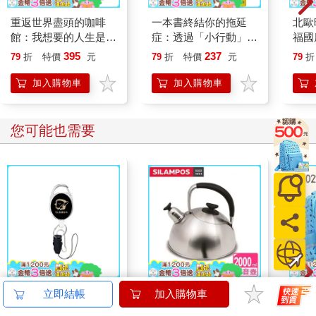
重返世界盡頭的咖啡
一本書終結你的拖延
北歐
館：我想要的人生是什
症：透過「小行動」打
福國
麼？（暢銷200萬本，
開大腦的行動開關，懶
395
237
79
折
特價
元
79
折
特價
元
79
折
點燃勇氣的荒島之書）
人也能變身「行動派」
的37個科學方法
加入購物車
加入購物車
您可能也需要
小呸角-多功能伸縮易
【葡萄牙
20
立即結帳
加入購物車
拉扣(吐司君-黑)
SILAMPOS】牛津霧
組／