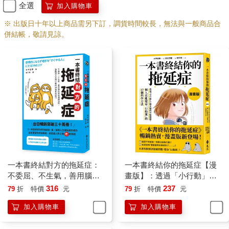
全選
加入購物車
※ 出版日十年以上商品需另下訂，調貨時間較長，無法與一般商品合
併結帳，敬請見諒。
一本書終結對方的拖延症：
一本書終結你的拖延症【漫
不委屈、不生氣，善用腦科
畫版】：透過「小行動」打
學與溝通法則，激勵別人立
開大腦的行動開關，懶人也
316
237
79
折
特價
元
79
折
特價
元
刻行動的34個有效技巧
能變身「行動派」的37個科
加入購物車
加入購物車
學方法