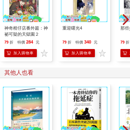
神奇柑仔店番外篇：神
重迎曙光4
那些
祕可疑的天獄園２
284
340
79
折
特價
元
79
折
特價
元
79
折
加入購物車
加入購物車
其他人也看