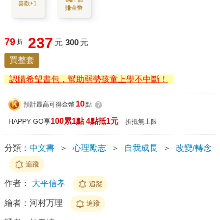
喜歡+1
賺金幣
237
79
折
元
300
元
買整套
認購希望書包，幫助弱勢孩童上學不中斷！
10
預計最高可得金幣
點
?
100累1點 4點抵1元
HAPPY GO享
折抵無上限
分類：
中文書
＞
心理勵志
＞
自我成長
＞
改變/轉念
追蹤
作者：
大平信孝
追蹤
繪者：
河村万理
追蹤