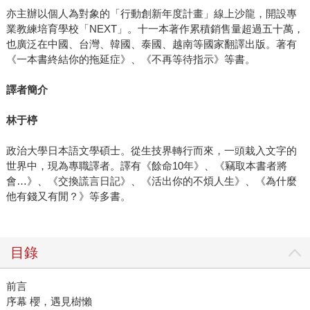
亦主辦以個人為對象的「行動創新年度計畫」線上沙龍，開設專
業教練培育學校「NEXT」。十一本著作累積銷售量超過五十萬，
也廣泛在中國、台灣、韓國、泰國、越南等國家翻譯出版。著有
《一本書終結你的拖延症》、《不再等待指示》等書。
譯者簡介
林于楟
政治大學日本語文學碩士。從生技界轉行而來，一頭栽入文字的
世界中，現為專職譯者。譯有《餘命10年》、《竊取本書者將
會…》、《交換謊言日記》、《活出你的不煩人生》、《為什麼
他有錢又有閒？》等多書。
目錄
前言
序幕 櫻，遇見樹懶