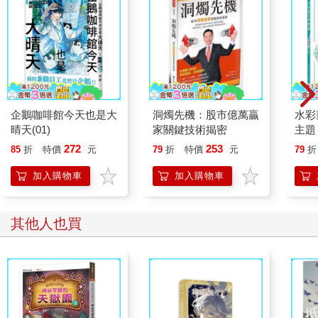
企鵝咖啡館今天也是大
洞燭先機：股市億萬贏
水彩
晴天(01)
家關鍵技術揭密
主題
點，
272
253
85
折
特價
元
79
折
特價
元
79
折
繪畫
加入購物車
加入購物車
其他人也買