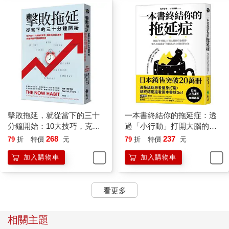
擊敗拖延，就從當下的三十
一本書終結你的拖延症：透
分鐘開始：10大技巧，克服
過「小行動」打開大腦的行
拖延習慣，轉變為高效生產
動開關，懶人也能變身「行
268
237
79
折
特價
元
79
折
特價
元
者，休閒時光不再有罪惡感
動派」的37個科學方法
加入購物車
加入購物車
看更多
相關主題