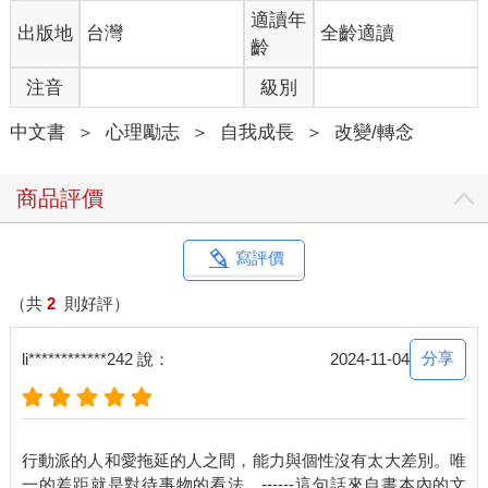
適讀年
出版地
台灣
全齡適讀
齡
注音
級別
中文書
＞
心理勵志
＞
自我成長
＞
改變/轉念
商品評價
寫評價
（共
2
則好評）
分享
li************242 說：
2024-11-04
行動派的人和愛拖延的人之間，能力與個性沒有太大差別。唯
一的差距就是對待事物的看法。------這句話來自書本內的文