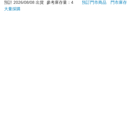
預計 2026/08/08 出貨
參考庫存量：4
預訂門市商品
門市庫存
不銹鋼笛音壺 2L
79
3150
88
折
特價
元
42
折
特價
元
51
折
大量採購
加入購物車
加入購物車
您可能會喜歡
16647 櫻桃飯友
Lisscode 42°C | 10°C
【1
喚膚温冷美顔器 美膚
釀6入
儀
120
1790
特價
元
特價
元
8
折
2990
加入購物車
加入購物車