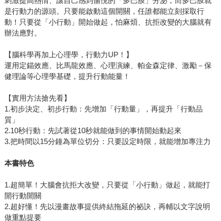
刺激提高熱情、讓自己感到愉悅的「多巴胺」分泌，而多巴胺就
是行動力的源頭。只要能啟動這個開關，任誰都能立刻採取行
動！只要從「小行動」開始做起，怕麻煩、抗拒改變的大腦就有
辦法應對。
【腦科學再加上心理學，行動力UP！】
運用定錨效應、比馬龍效應、心理演練、帕金森定律、激勵－保
健理論等心理學基礎，提升行動能量！
【實用方法搶先看】
1.初步決定、初步行動：先增加「行動量」，再提升「行動品
質」
2.10秒行動：先試著從10秒就能做到的事情開始動起來
3.把時間以15分鐘為單位切分：只要設定時限，就能增加專注力
本書特色
1.超簡單！大腦會抗拒大改變，只要從「小行動」做起，就能打
開行動開關
2.超好懂！先以漫畫故事提供終結拖延的祕訣，再輔以文字說明
做重點提要