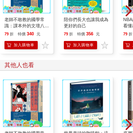
老師不敢教的國學常
陪你們長大也讓我成為
NB
識：課本外的文壇八
更好的自己
看懂
卦、黑暗朝堂、追愛火
球員
340
356
79
折
特價
元
79
折
特價
元
79
折
葬場……把古人剝光
間(
光，一探赤裸裸的人性
衣海
加入購物車
加入購物車
真相！
其他人也看