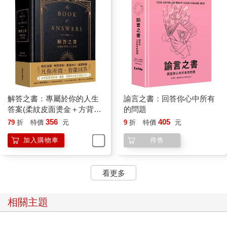
解答之書：專屬於你的人生
諭言之書：回答你心中所有
答案(柔紋皮面燙金＋方背穿
的問題
線精裝)
356
405
79
折
特價
元
9
折
特價
元
加入購物車
停售
看更多
相關主題