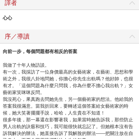
譯者
心心
序／導讀
向前一步，每個問題都有相反的答案
我做了十年人物訪談。
有一次，我採訪了一位身價最高的女藝術家，在藝術、思想和學
術之外，我很八卦地問她，你擔心你先生出軌嗎？他好帥，也很
有才。「這個問題為什麼只問我，你為什麼不擔心我出軌？」女
藝術家笑咪咪反問。
我沒死心，果真跑去問她先生，另一個藝術家的想法。他給我的
答案我很滿意。當我折回來，要轉述這個答案給女藝術家的時
候，她大笑著擺擺手說，哈哈，人生貴在不知道！
很多年後，那一幕還在影響著我，如果當時她告訴我，那些防止
男人出軌的訣竅和技巧，我可能很快就忘記了。但她根本沒有告
訴我解決的辦法，她直接告訴了我解脫的辦法——把關注放在自