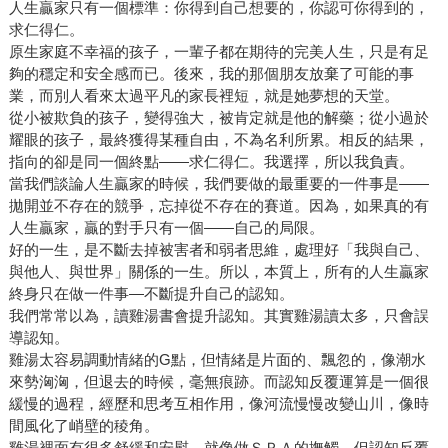
人生贏家只有一個標準：你得到自己想要的，你認可你得到的，
求仁得仁。
原生家庭不幸福的孩子，一輩子都在期待的完美人生，只是有足
夠的穩定和安全感而已。後來，我的那個朋友放棄了可能的事
業，而別人看來太過平凡的家長裡短，就是她夢想的天堂。
從小被欺負的孩子，變得強大，被肯定就是他的解藥；從小過於
耀眼的孩子，最終獲得某種自由，不為名利所累。相反的結果，
指向的卻是同一個終點——求仁得仁。我選擇，所以我負責。
當我們談論人生贏家的時候，我們要做的最重要的一件事是——
拋開並不存在的競爭，忘掉從不存在的賽道。因為，如果真的有
人生贏家，贏的對手只有一個——自己的局限。
好的一生，是不斷去掉被害者和弱者思維，處理好「我與自己、
與他人、與世界」關係的一生。所以，本質上，所有的人生贏家
終身只在做一件事—不斷提升自己的認知。
我們常常以為，讀雞湯書會提升認知。其實雞湯讀太多，只會誤
導認知。
雞湯太容易調動情緒的G點，但情緒是片面的、飄忽的，像潮水
來勢洶洶，但退去的時候，毫無痕跡。而認知反覆運算是一個很
緩慢的過程，經歷和思考互相作用，像河流慢慢改變山川，像時
間風化了峭壁的稜角。
雞湯裡面有很多舒緩和安慰，就像做ＳＰＡ的撫觸。但認知反覆