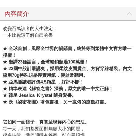
內容簡介
改變百萬讀者的人生決定！
一本比你還了解自己的書
★
全球首創，風靡全世界的暢銷書，終於等到繁體中文官方唯一
授權！
★
翻譯23
種語言，全球暢銷超過100
萬冊！
★ 23
國中設計最講究，採用柔紋皮面燙金、方背穿線精裝。內文
採用70g
特殊規格厚實用紙，便於常翻用。
★
亞馬遜讀者評價4.5
顆星
，好評不斷！
★
精準表達《解答之書》深義，原文的唯一中文正解！
★
韓星 Jessica Krystal
隨身愛書。
★
既《祕密花園》著色書後，另一瘋傳的療癒好書。
它如同一面鏡子，真實呈現你內心的想法。
每一天，我們都要面對無數大小的問題，
很多時候，我們明明有答案，卻自尋煩惱，