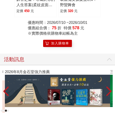
人生答案(柔紋皮面燙
野蠻舞會
金＋方背穿線精裝)
定價
450
元
定價
320
元
優惠時間：2026/07/10 ~2026/10/01
優惠組合價：
75
折
特價
578
元
※實際價格依購物車結帳為主
加入購物車
活動訊息
三采童書滿額送防水袋