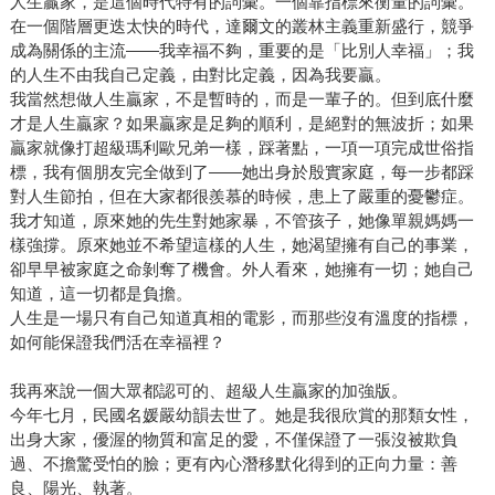
人生贏家，是這個時代特有的詞彙。一個靠指標來衡量的詞彙。
在一個階層更迭太快的時代，達爾文的叢林主義重新盛行，競爭
成為關係的主流——我幸福不夠，重要的是「比別人幸福」；我
的人生不由我自己定義，由對比定義，因為我要贏。
我當然想做人生贏家，不是暫時的，而是一輩子的。但到底什麼
才是人生贏家？如果贏家是足夠的順利，是絕對的無波折；如果
贏家就像打超級瑪利歐兄弟一樣，踩著點，一項一項完成世俗指
標，我有個朋友完全做到了——她出身於殷實家庭，每一步都踩
對人生節拍，但在大家都很羨慕的時候，患上了嚴重的憂鬱症。
我才知道，原來她的先生對她家暴，不管孩子，她像單親媽媽一
樣強撐。原來她並不希望這樣的人生，她渴望擁有自己的事業，
卻早早被家庭之命剝奪了機會。外人看來，她擁有一切；她自己
知道，這一切都是負擔。
人生是一場只有自己知道真相的電影，而那些沒有溫度的指標，
如何能保證我們活在幸福裡？
我再來說一個大眾都認可的、超級人生贏家的加強版。
今年七月，民國名媛嚴幼韻去世了。她是我很欣賞的那類女性，
出身大家，優渥的物質和富足的愛，不僅保證了一張沒被欺負
過、不擔驚受怕的臉；更有內心潛移默化得到的正向力量：善
良、陽光、執著。