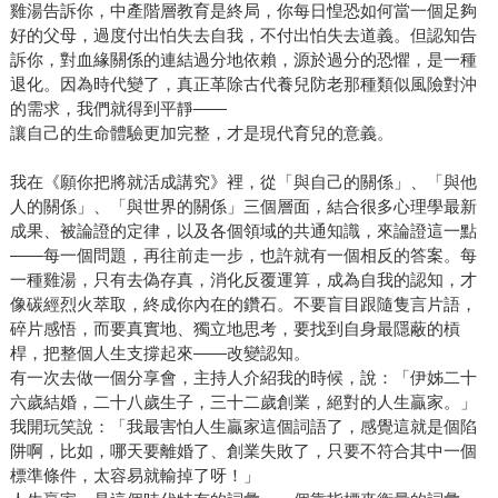
雞湯告訴你，中產階層教育是終局，你每日惶恐如何當一個足夠
好的父母，過度付出怕失去自我，不付出怕失去道義。但認知告
訴你，對血緣關係的連結過分地依賴，源於過分的恐懼，是一種
退化。因為時代變了，真正革除古代養兒防老那種類似風險對沖
的需求，我們就得到平靜——
讓自己的生命體驗更加完整，才是現代育兒的意義。
我在《願你把將就活成講究》裡，從「與自己的關係」、「與他
人的關係」、「與世界的關係」三個層面，結合很多心理學最新
成果、被論證的定律，以及各個領域的共通知識，來論證這一點
——每一個問題，再往前走一步，也許就有一個相反的答案。每
一種雞湯，只有去偽存真，消化反覆運算，成為自我的認知，才
像碳經烈火萃取，終成你內在的鑽石。不要盲目跟隨隻言片語，
碎片感悟，而要真實地、獨立地思考，要找到自身最隱蔽的槓
桿，把整個人生支撐起來——改變認知。
有一次去做一個分享會，主持人介紹我的時候，說：「伊姊二十
六歲結婚，二十八歲生子，三十二歲創業，絕對的人生贏家。」
我開玩笑說：「我最害怕人生贏家這個詞語了，感覺這就是個陷
阱啊，比如，哪天要離婚了、創業失敗了，只要不符合其中一個
標準條件，太容易就輸掉了呀！」