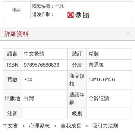
國際快遞：全球
海外
港澳店取：
詳細資料
語言
中文繁體
裝訂
精裝
ISBN
9789576580833
分級
普通級
商品規
頁數
704
14*16.6*4.6
格
適讀年
出版地
台灣
全齡適讀
齡
注音
級別
中文書
＞
心理勵志
＞
自我成長
＞
吸引力法則