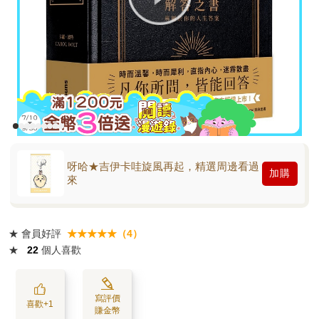
呀哈★吉伊卡哇旋風再起，精選周邊看過
加購
來
★
會員好評
★★★★★（4）
★
22
個人喜歡
寫評價
喜歡+1
賺金幣