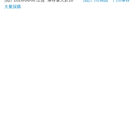
預計 2026/08/08 出貨
庫存量大於10
預訂門市商品
門市庫存
大量採購
加入購物車
加入購物車
您可能會喜歡
劇場版 Love Live！蓮
MARIE CLAIRE美麗
【電
之空女學院學園偶像俱
佳人08月2026第400期
店
樂部 Bloom Garden
3499
209
特價
元
特價
元
特價
220
Party蓮之空預售大套
組
加入購物車
加入購物車