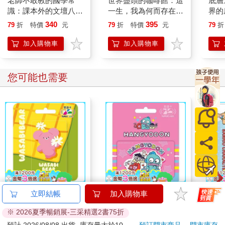
老師不敢教的國學常
世界盡頭的咖啡館：這
底層
識：課本外的文壇八
一生，我為何而存在？
界的
卦、黑暗朝堂、追愛火
(全球每19秒售出1本！
340
395
79
折
特價
元
79
折
特價
元
79
折
葬場……把古人剝光
療癒千萬人的暢銷經
光，一探赤裸裸的人性
典，定位人生的神奇之
加入購物車
加入購物車
真相！
書)
您可能也需要
WASABI BEAR 一起
人魚漢頓SuperCard悠
三麗
立即結帳
加入購物車
野餐Supercard悠遊卡-
遊卡-快樂小夥伴【受
Sup
※ 2026夏季暢銷展-三采精選2書75折
粉芥末熊【受託代銷】
託代銷】
大耳
150
150
特價
元
特價
元
特價