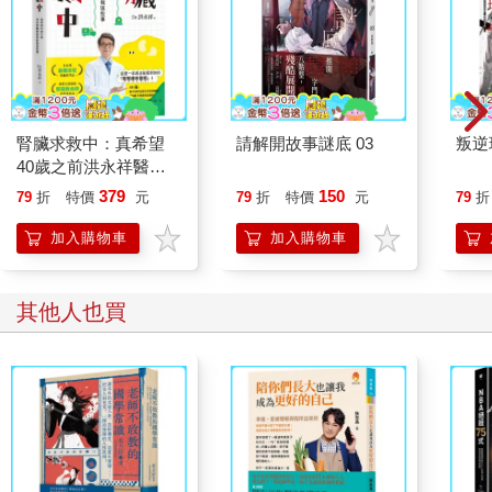
腎臟求救中：真希望
請解開故事謎底 03
叛逆
40歲之前洪永祥醫師
就告訴我這些事
379
150
79
折
特價
元
79
折
特價
元
79
折
加入購物車
加入購物車
其他人也買