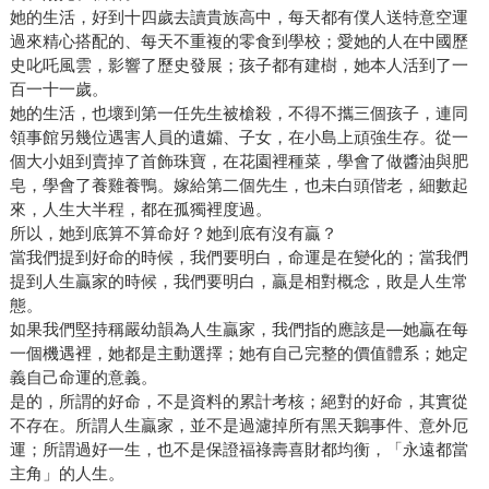
她的生活，好到十四歲去讀貴族高中，每天都有僕人送特意空運
過來精心搭配的、每天不重複的零食到學校；愛她的人在中國歷
史叱吒風雲，影響了歷史發展；孩子都有建樹，她本人活到了一
百一十一歲。
她的生活，也壞到第一任先生被槍殺，不得不攜三個孩子，連同
領事館另幾位遇害人員的遺孀、子女，在小島上頑強生存。從一
個大小姐到賣掉了首飾珠寶，在花園裡種菜，學會了做醬油與肥
皂，學會了養雞養鴨。嫁給第二個先生，也未白頭偕老，細數起
來，人生大半程，都在孤獨裡度過。
所以，她到底算不算命好？她到底有沒有贏？
當我們提到好命的時候，我們要明白，命運是在變化的；當我們
提到人生贏家的時候，我們要明白，贏是相對概念，敗是人生常
態。
如果我們堅持稱嚴幼韻為人生贏家，我們指的應該是—她贏在每
一個機遇裡，她都是主動選擇；她有自己完整的價值體系；她定
義自己命運的意義。
是的，所謂的好命，不是資料的累計考核；絕對的好命，其實從
不存在。所謂人生贏家，並不是過濾掉所有黑天鵝事件、意外厄
運；所謂過好一生，也不是保證福祿壽喜財都均衡，「永遠都當
主角」的人生。