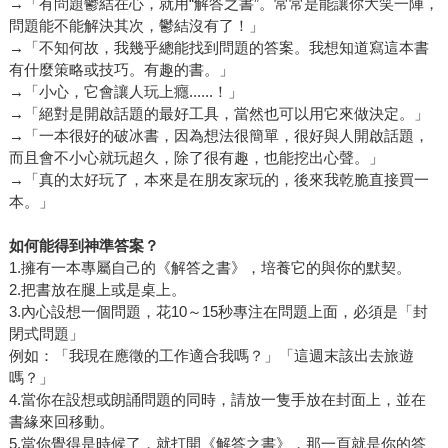
→「有問題鬱結在心，就用“解答之書”。常常是能讓你大笑一陣，
問題能不能解決其次，鬱結沒有了！」
→「不知何故，我幾乎總能找到問題的答案。我想知道寫這本書
有什麼策略或技巧。有趣的書。」
→「小心，它會讓人玩上癮......！」
→「絕對是開啟話題的最好工具，當然也可以用它來做決定。」
→「一本很好的破冰書，因為想法很簡單，很好與人開啟話題，
而且會不小心就玩超久，除了很有趣，也能挖出心聲。」
→「真的太好玩了，本來是在朋友家玩的，後來我乾脆直接買一
本。」
如何能得到神準答案？
1.擁有一本專屬自己的《解答之書》，培養它的與你的默契。
2.把書放在腿上或是桌上。
3.內心設想一個問題，花10～15秒專注在問題上面，必須是「封
閉式問題」
例如：「我現在應徵的工作適合我嗎？」「這週末該出去旅遊
嗎？」
4.當你在設想或朗誦問題的同時，請放一隻手放在封面上，並在
書緣來回移動。
5.當你覺得是時候了，就打開《解答之書》，那一頁就是你的答