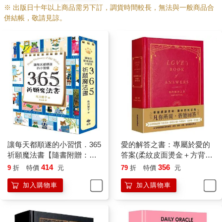
※ 出版日十年以上商品需另下訂，調貨時間較長，無法與一般商品合
併結帳，敬請見諒。
讓每天都順遂的小習慣．365
愛的解答之書：專屬於愛的
祈願魔法書【隨書附贈：可
答案(柔紋皮面燙金＋方背穿
愛貓掌書腰】
線精裝)
414
356
9
折
特價
元
79
折
特價
元
加入購物車
加入購物車