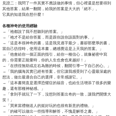
見證二：我問了一件其實不應該做的事情，但心裡還是想要得到
其他答案，結果一翻開，給我的答案是大大的「絕不」。
它真的知道我在想什麼！
各種神奇的使用經驗
→「祂都說了我不想聽到的答案。」
→「祂才不是給你答案，而是跟你說你該面對的事。」
→「這是本很神奇的書，這是我見過字最少，書卻那麼厚的書，
當自己彷徨時，使用這本書，總感覺這是上天我的答案。」
→「他會給你一個正面的指引，給你一種信心，就像祕密中寫
的，你需要正能量時，你的人生也會也來越好！」
→「在徬徨無助或左右為難的時候，翻開引導一下自己的心。」
→「我的腦海其實已經有答案，但它讓我感受到了心靈最深處的
想法，做出最適合自己的選擇，非常感謝它。」
→「這本書簡直是選擇恐懼症的福音，也給生活增添了很多的樂
趣，還有那種神秘感。」
→「拿到手就玩了一下，沒想到答案出奇的一致，讓我們開懷大
笑！」
→「買來當禮物送人的挺好玩的也很有新意的禮物。」
→「的確可以做出一些指導和解答，不愧是解答之書。」