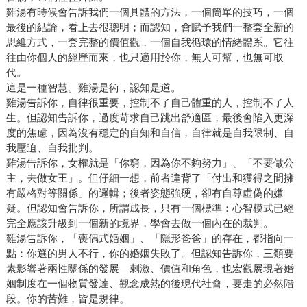
雞湯有時候會告訴我們一個具體的方法，一個簡單的技巧，一個
最後的結論，看上去很聰明；而認知，會賦予我們一整套全新的
思維方式，一套完整的價值觀，一個自我循環的情緒體系。它往
往由你個人的經歷而來，也只適用於你，無人可幫，也無可取
代。
這是一種智慧。雞湯是術，認知是道。
雞湯告訴你，自律很重要，控制不了自己體重的人，控制不了人
生。但認知告訴你，過度苛求自己跳出舒適區，最後會陷入更深
度的焦慮，因為沒有穩定的自知和自信，自律就是自我限制、自
我壓迫、自我批判。
雞湯告訴你，女權就是「你窮，因為你不夠努力」、「不要做公
主，去做女王」。但仔細一想，前者違背了「付出和獲得之間擁
有嚴格對等關係」的邏輯；後者姿態強硬，卻有自尊虛偽的嫌
疑。但認知會告訴你，所謂成長，只有一個標準：心智模式已經
完全應該升級到一個新的境界，學會去做一個內在的裁判。
雞湯告訴你，「喪偶式婚姻」、「隱形爸爸」的存在，都指向一
點：你選的男人不行，你的婚姻失敗了。但認知告訴你，三類要
素影響著兩性關係的發展—刺激、價值和角色，也宏觀展現著婚
姻制度在一個物質發達、觀念成熟的後現代社會，要走的必然階
段。你的苦難，皆是規律。