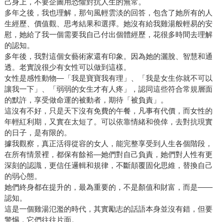
己身上，不要企圖用恐懼對抗人生的無常。
多年之後，我也理解，那句風輕雲淡的回答，包含了她所有的人
生經歷、價值觀、思考結果和選擇。她沒有給我雞湯般輕易的安
慰，她給了我一個需要我自己付出個體經歷，花很多時間去理解
的認知。
多年後，我對這個女藝術家還有印象。因為她的灑脫、智慧和通
透。老實說很少有女性可以做到這樣。
女性是感性動物—「我是寶寶我有理」、「我是女生你就不可以
讓我一下」、「弱弱的女生才有人疼」，認同這些符合常規層面
的默許，享受做命運的被動者，期待「被負責」。
這沒有不好，只是天下沒有免費的午餐，凡事有代價，而女性的
年輕紅利期，又實在太短了。可以依靠情緒和僥倖，去對抗現實
的日子，是有限的。
據我觀察，真正活得從容的女人，能完整享受到人生各個階段，
在所有情景裡，都保有餘裕—她們對自己負責，她們對人性有更
深刻的認識，更信任邏輯和規律，不斷顛覆固化思維，替換自己
的弱心態。
她們終身都在提升的，最為重要的，不是顏值和財富，而是——
認知。
這是一個雞湯氾濫的時代，其實勵志的話語本身並沒有錯，但要
警惕，它們往往片面。