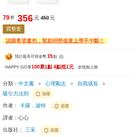
356
79
折
元
450
元
買整套
認購希望書包，幫助弱勢孩童上學不中斷！
15
預計最高可得金幣
點
?
100累1點 4點抵1元
HAPPY GO享
折抵無上限
分類：
中文書
＞
心理勵志
＞
自我成長
＞
吸引力法則
追蹤
作者：
卡羅．波特
追蹤
譯者：
心心
出版社：
三采
追蹤