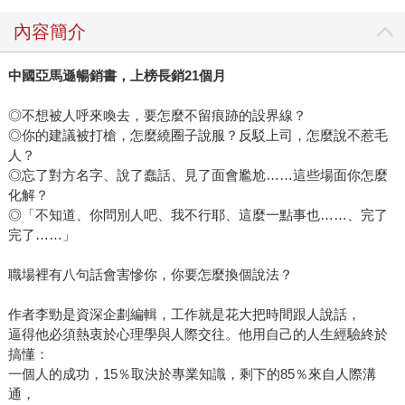
內容簡介
中國亞馬遜暢銷書，上榜長銷
21
個月
◎不想被人呼來喚去，要怎麼不留痕跡的設界線？
◎你的建議被打槍，怎麼繞圈子說服？反駁上司，怎麼說不惹毛
人？
◎忘了對方名字、說了蠢話、見了面會尷尬……這些場面你怎麼
化解？
◎「不知道、你問別人吧、我不行耶、這麼一點事也……、完了
完了……」
職場裡有八句話會害慘你，你要怎麼換個說法？
作者李勁是資深企劃編輯，工作就是花大把時間跟人說話，
逼得他必須熱衷於心理學與人際交往。他用自己的人生經驗終於
搞懂：
一個人的成功，15％取決於專業知識，剩下的85％來自人際溝
通，