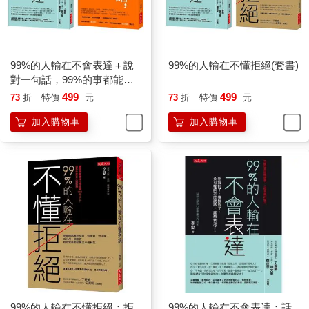
的，我們公司的產品的確偏貴，但是我們公司的產品是市面上最
好的，只有真正好的產品才敢賣高價。您說對不對？」
如果客戶不屑的說：「你們公司是小公司，我是不會跟你們做生
意的。」這時，你可以說：「是的，正因為我們是小公司，所以
才格外重視這筆生意，才重視客戶、在乎客戶。」當客戶只有看
99%的人輸在不會表達＋說
99%的人輸在不懂拒絕(套書)
到某一面時，你要讓他看到另一面。
對一句話，99%的事都能解
這樣的情景時常發生，不管作為哪一行的銷售者，總免不了遭到
決(全二冊套書)
499
499
73
折
特價
元
73
折
特價
元
客戶的冷眼和拒絕。其實，天底下根本沒有永遠的拒絕，你只是
加入購物車
加入購物車
暫時不被別人接受而已。下面就是一份清單，列出關於拒絕的幾
條非常重要的法則，當你再次被別人拒絕時，就能以完全不同的
方式應對了。
‧現在拒絕你，並不代表永遠拒絕你。
‧不要害怕被拒絕，有時候這其實是對你的肯定和褒揚。
‧拒絕反映了拒絕者的個性，與被拒絕者無關。就算史蒂夫‧賈伯斯
（Steven Jobs，蘋果公司的聯合創始人之一）這種開發產品的天
才，也會看錯人、做錯事。
‧不要先陷入沮喪的情緒，而是應該先問「為什麼」，誰知道之後
會發生什麼呢？
‧當你被拒絕時，不妨用一個全新的方案再次吸引對方，而不是直
接放棄。
99%的人輸在不懂拒絕：拒
99%的人輸在不會表達：話