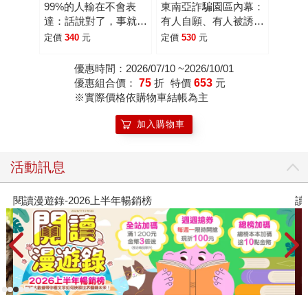
99%的人輸在不會表
東南亞詐騙園區內幕：
達：話說對了，事就成
有人自願、有人被誘
了。公司裡該怎麼說
拐，96名園區工作
定價
340
元
定價
530
元
話？麻煩就沒了。
者，揭發殺豬盤、殺魚
盤、AI深偽詐騙的勾結
優惠時間：2026/07/10 ~2026/10/01
與真相。
優惠組合價：
75
折
特價
653
元
※實際價格依購物車結帳為主
加入購物車
活動訊息
讀懂全球首富極限思維