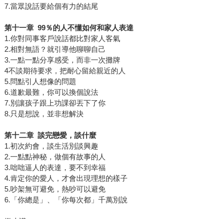
7.當眾說話要給個有力的結尾
第十一章
99
％的人不懂如何和家人表達
1.你對同事客戶說話都比對家人客氣
2.相對無語？就引導他聊聊自己
3.一點一點分享感受，而非一次攤牌
4不談期待要求，把耐心留給親近的人
5.問點引人想像的問題
6.道歉最難，你可以換個說法
7.別讓孩子跟上功課卻丟下了你
8.只是想說，並非想解決
第十二章
談完戀愛，談什麼
1.初次約會，談生活別談興趣
2.一點點神秘，做個有故事的人
3.咄咄逼人的表達，要不到幸福
4.肯定你的愛人，才會出現理想的樣子
5.吵架無可避免，熱吵可以避免
6.「你總是」、「你每次都」千萬別說