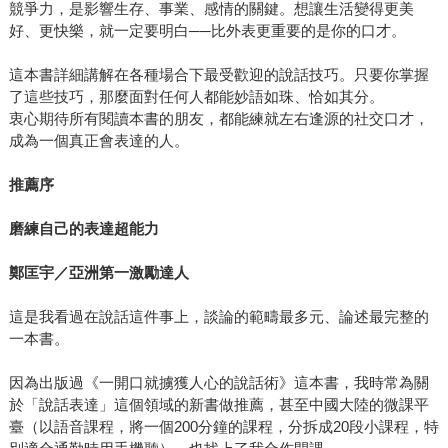
競爭力，是影響生存、事業、感情的關鍵。想讓生活變得更美
好、更快樂，就一定要明白──比外表更重要的是你的口才。
這本書詳細講解在各種場合下最受歡迎的說話技巧。只要你掌握
了這些技巧，那麼面對任何人都能妙語如珠、恰如其分。
衷心期待所有閱讀本書的朋友，都能練就左右逢源的社交口才，
成為一個真正會表達的人。
推薦序
磨練自己的表達超能力
鄭匡宇／亞洲第一激勵達人
這是我看過在說話這件事上，談論的範疇最多元、論述最完整的
一本書。
因為出版過《一開口就擄獲人心的說話術》這本書，我時常為關
於「說話表達」這個領域的新書做推薦，甚至中國大陸的微課平
臺（以語音課程，將一個200分鐘的課程，分拆成20段小課程，特