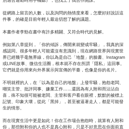
別適合通勤時用手機聽），也找上了我合作開課。
從網路上留言的人數，以及詢問的熱情度來看，怎麼好好說話這
件事，的確是目前年輕人最迫切想了解的議題。
本書作者李勁在書中有許多精闢、又符合時代的見解。
例如第八章提到，「你的傾訴，傳開來就變成牢騷」，我真的深
感認同。很多年輕人可能還沒有意識到，現在網路世界與現實世
界已經幾乎毫無界線，你以為是自己「地盤」的臉書、Instagram
或LINE故事、微信生活圈，根本就不存在所謂「隱私」這回事。
它們就是你用來向外界展示與宣傳的平臺，也像是你的名片。
不明就裡的人，在「以為是自己的地盤」上發牢騷，抱怨老闆、
嘲笑主管、批評同事、嫌棄工作……還因為有人附和而沾沾自
喜，殊不知很可能被老闆、主管和客戶看在眼裡，默默的被標上
記號、印象大壞，從此「黑掉」，甚至被逼著走人，都是可能發
生的情形。
而在現實生活中更是如此！你在工作場合抱怨時，就算有人附和
你，那些附和你的人也不是真心附和，只是不好意思在你面前直