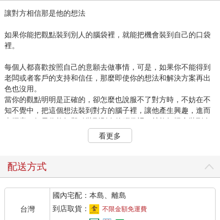
讓對方相信那是他的想法
如果你能把觀點裝到別人的腦袋裡，就能把機會裝到自己的口袋
裡。
每個人都喜歡按照自己的意願去做事情，可是，如果你不能得到
老闆或者客戶的支持和信任，那麼即使你的想法和解決方案再出
色也沒用。
當你的觀點明明是正確的，卻怎麼也說服不了對方時，不妨在不
知不覺中，把這個想法裝到對方的腦子裡，讓他產生興趣，進而
去探索。如果你能把觀點裝到別人的腦袋裡，就能把機會裝到自
己的口袋裡。
看更多
威廉是一家服裝圖樣設計公司的銷售，在他工作的前三年裡，幾
乎每個週末，他都會去紐約找某家公司的A老闆。威廉說：「雖然
配送方式
A老闆每次都見我，但他從來沒有買過我的圖樣。」
在經歷了幾百次的失敗之後，威廉決定研究如何影響別人的行
國內宅配：本島、離島
為，以及如何讓別人接受他的設計理念。之後，威廉想出了一個
方法。
到店取貨：
台灣
不限金額免運費
威廉拿了幾張設計師還沒有完成的圖樣，來到A老闆的辦公室，對