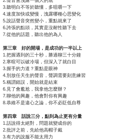
2.聲音會洩露一個人的底
3.聽明白不等於聽懂，多咀嚼一下
4.速度加快或變慢，洩露哪種心思變化
5.說話聲音突然變小，重點就來了
6.誇張的點頭，其實是沒耐性聽下去
7.從他的話題，聽出他的為人
第三章 好的開場，是成功的一半以上
1.把握遇到的三十秒，勝過聊三十分鐘
2.寒暄可以破冷場，但深入了就白目
3.握手的力道？重點是眼神
4.別放任天生的聲音，聲調需要刻意練習
5.稱謂錯誤，開始就是結束
6.見了會尷尬，我拿他怎麼辦？
7.聊他的興趣，他會對你有興趣
8.恭維不是違心之論，你不必貶低自尊
第四章 話說三分，點到為止更有分量
1.話說得太絕對，問題就變成你的
2.批評之前，先給他高帽子戴
3.有力的說服不能太用力