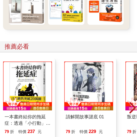
3.有理未必就能走遍天下
在會議上發言，切不可以為有理就能走遍天下。要知道，在開會
這種場合，用什麼樣的方式表達才是最重要的。別人發言時，就
算你再反對、再想辯駁，表面上也要保持冷靜、不動聲色。
4.和誰聊天很關鍵
推薦必看
在會議開始前或會議結束後，大家都會處於相對放鬆的狀態，這
時恰好是你和平時不常接觸的老闆或同事交談的大好機會，所
以，這種時候要盡量避免和熟人在一起閒聊。
相對無語？就引導他聊聊自己
鼓勵對方談論他們自己，這是讓對方喜歡你的方式之一。
卡內基在《人性的弱點》（How to Win Friends and Influence
People）中說過：「鼓勵對方談論他們自己，這是讓對方喜歡你
的方式之一。」讓對方說出他想說的事，對方自然會心情愉悅。
更重要的是，當對方感受到你是真心願意聽他說話時，便會感到
一本書終結你的拖延
請解開故事謎底 01
叛逆
滿足，然後才會有餘力聽你說話。那麼，和家人、朋友相處時，
症：透過「小行動」打
又該如何讓對方說他們想說的話呢？
開大腦的行動開關，懶
237
229
79
折
特價
元
79
折
特價
元
79
折
比如，可以聊聊和對方生活有關的問題，但是千萬不要像個記者
人也能變身「行動派」