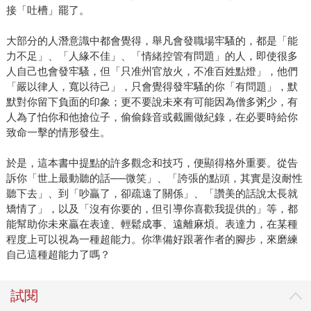
接「吐槽」罷了。
大部分的人潛意識中都會覺得，舉凡會發職場牢騷的，都是「能
力不足」、「人緣不佳」、「情緒控管有問題」的人，即使很多
人自己也會發牢騷，但「只准州官放火，不准百姓點燈」，他們
「嚴以律人，寬以待己」，只會覺得發牢騷的你「有問題」，默
默對你留下負面的印象；更不要說未來有可能因為僧多粥少，有
人為了怕你和他搶位子，偷偷錄音或截圖做紀錄，在必要時給你
致命一擊的情形發生。
於是，這本書中提點的許多觀念和技巧，便顯得格外重要。從告
訴你「世上最動聽的話──微笑」、「誇張的點頭，其實是沒耐性
聽下去」、到「吵贏了，卻疏遠了關係」、「讚美的話說太長就
矯情了」，以及「沒有你要的，但引導你喜歡我提供的」等，都
能幫助你未來贏在表達、輕鬆成事、遠離麻煩。表達力，在某種
程度上可以視為一種超能力。你準備好跟著作者的腳步，來磨練
自己這種超能力了嗎？
試閱