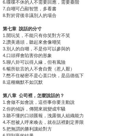
6.喋喋不休的人不需要回應，需要臺階
7.自嘲可凸顯智慧，多看書
8.對於背後非議別人的場合
第七章
說話的分寸
1.開玩笑，不能只有你笑對方不笑
2.讚美過頭，聽起來會像嘲笑
3.別人的自嘲，不是你可以參與的
4.口頭禪會陷害你的形象
5.聊八卦可以得人緣，但有風險
6.暢所欲言的人不會自覺（惹人厭）
7.憋不住秘密不是心直口快，是品德低下
8.這種幽默不如沉默
第八章
公司裡，怎麼說話的？
1.會做不如會說，這些事你要主動說
2.你的傾訴，傳開來就變成牢騷
3.聽不懂的口頭匯報，洩露個人組織能力
4.不想被人呼來喚去，就在話裡劃定界限
5.把無謂的勝利讓給對方
6.辯到贏的結果