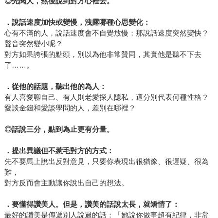
◎
先閱人，然後說到對方心裡去。
．說話速度加快或變慢，洩露哪種心思變化：
心有不滿的人，說話速度會不自覺放慢；那說話速度突然變快？
聲音突然變小呢？
對方如果誇張的點頭，別以為他非常贊同，其實他是聽不下去
了……。
．從他的話題，聽出他的為人：
有人喜愛聊自己、有人則老愛探人隱私，這分別代表何種性格？
愛談金錢和愛談學問的人，差別在哪裡？
◎
話說三分，點到為止更有分量。
．提出異議但不惹毛對方的方式：
先不要馬上說出反對意見，只要你表現出很猶豫、很遲疑、很為
難，
對方反而會主動讓你說出自己的想法。
．要懂得讚美人。但是，讚美的話說太長，就矯情了：
最好的讚美是傳遞別人說過的話：「她說你做事超有紀律，非常