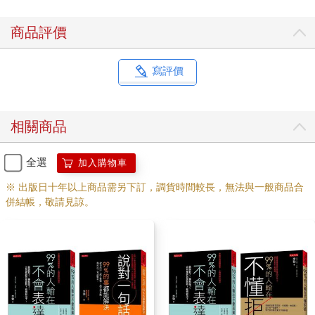
生生的將自己的觀點塞進別人的腦袋裡。
學會處理「被拒絕」
商品評價
在生活中，我們常會遭到拒絕。一次又一次的被拒絕，才是你的
勇氣和進取心的最好證明。
寫評價
每個人在這個世界上都有兩個角色──買家和賣家。如果你是賣
家，自然容易遭到一些拒絕。同樣的，如果你是買家，那你自然
相關商品
也會拒絕別人。拒絕別人，是很多人這輩子都繞不過去的一個
坎。而被別人拒絕，也會讓很多人覺得非常難堪。遺憾的是，一
旦被拒絕後，很少有人能夠冷靜下來，尋找解決問題的辦法。
全選
加入購物車
以銷售為例，無論你多麼努力，只有10％的客戶願意很快和你成
※ 出版日十年以上商品需另下訂，調貨時間較長，無法與一般商品合
交，至少有30％的客戶不會和你成交，而剩下60％的客戶，就需
併結帳，敬請見諒。
要你運用正確的方法來爭取。所以，當你果斷的篩選掉不合格，
或根本不可能與你成交的客戶以後，就要運用靈活的策略與技
巧，來應對那些不斷給你製造麻煩的60％客戶。為了化解客戶的
抗拒，最重要的一條原則，就是利用事物的兩面性，化缺點為優
點。
那麼具體該怎麼做，才能化缺點為優點呢？方法其實很多，比如
當你的客戶不停抱怨「你的東西太貴」時，你可以告訴他：「是