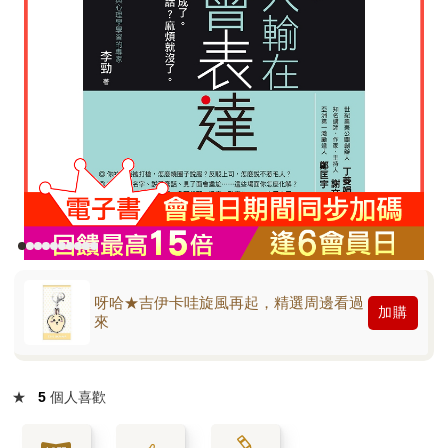
呀哈★吉伊卡哇旋風再起，精選周邊看過
加購
來
★
5
個人喜歡