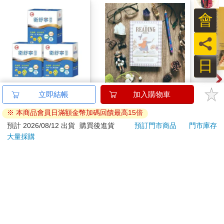
會
員
日
【台糖】衛舒寧(3gx30
Reading Journal閱讀
澳洲澳
立即結帳
加入購物車
包)x3盒
筆記 [奇幻]
蘆卡
※ 本商品會員日滿額金幣加碼回饋最高15倍
入組 
2230
125
69
折
特價
元
特價
元
49
折
預計 2026/08/12 出貨
購買後進貨
預訂門市商品
門市庫存
大量採購
加入購物車
加入購物車
您可能會喜歡