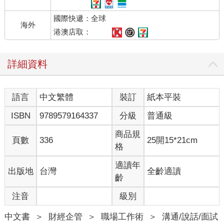
他說：「先生，我這裡有幾張沒有完成的圖樣，請您告訴我，怎
國際快遞：全球
麼才能讓它符合您的要求？」
海外
A老闆仔細的看過圖樣後，緩緩的說：「這樣吧，你先把這幾張圖
港澳店取：
樣放在我這裡，我考慮一下，過幾天，你再來找我。」
幾天後，威廉又來到A老闆那裡，把圖樣拿了回去，並依照A老闆
詳細資料
的意思修改。果然，A老闆接受了他的設計圖樣。
自從這筆生意成交後，A老闆又陸續訂了10張圖樣，威廉就這樣
賺了一筆金額不小的佣金。
語言
中文繁體
裝訂
紙本平裝
之後，當威廉說起自己的這段經歷時，感慨的說：「後來，我終
於知道自己過去失敗的原因了。因為我總是給客戶我認為他需要
ISBN
9789579164337
分級
普通級
的圖樣，卻從未考慮過客戶的真實想法。現在，我讓客戶提出他
的意見，讓他認為那些圖樣是他自己設計的。就算我不要求他
商品規
頁數
336
25開15*21cm
買，他也會主動買的。」
格
讓別人去做他們不想做的事情往往很難，如果你想影響別人，讓
適讀年
出版地
台灣
全齡適讀
別人贊同你，就請遵循這條原則：讓對方相信那是他們自己的想
齡
法。為此，你一定要有耐心，只要你慢慢做，你的想法就會很自
注音
級別
然的出現在對方的頭腦中。
你對自己觀點的表達，遠沒有別人替你說出來更有效。假如你想
中文書
＞
財經企管
＞
職場工作術
＞
溝通/說話/面試
得到別人的贊同，就要引導別人跟你擁有相同的觀點，而不是硬