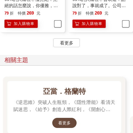
‧即使被拒絕，也要繼續思考這個想法。當你把拒絕轉化為動力
絕的話怎麼說，你優雅，他
說對了，事就成了。公司裡
時，事實自然會說話。
溫暖；或用一個動作，對方
該怎麼說話？麻煩就沒了。
269
269
79
折
特價
元
79
折
特價
元
‧如果你遭到拒絕，不妨改進一下你的方案，設計一個更好、更實
就自動放棄又不傷和氣
加入購物車
加入購物車
用的方案，再進一步陳述你的觀點。若你的水準提升了，對方想
拒絕都難。
‧有時拒絕很可能意味著，這是一個非常規、有創意的想法。
看更多
總之，當你不再害怕被別人拒絕時，這種態度會在你與他人的人
際關係中放大，自然會為下一次的合作埋下伏筆。
相關主題
開會有竅門，不留意會吃虧
會議室就像是跑馬場，眾目睽睽之下，每位參與者都能站在同一
條起跑線上，得到展示自己的公平機會。
亞當．格蘭特
開會，是許多人經常面對的工作場景。會議室就像是跑馬場，眾
《逆思維》突破人生瓶頸，《隱性潛能》看清天
目睽睽之下，每位參與者都能站在同一條起跑線上，得到展示自
己的公平機會。
賦迷思，《給予》創造人際紅利，《開創心態》
可是，並非所有人都能藉此機會迅速提升自己的形象。比如，有
解除自我設限，亞當．格蘭特「最有價值的四堂
的人在朋友面前口若懸河，在會議上發言卻結結巴巴；有的人私
看更多
課」。
下聊起工作常常是有條有理，開會時卻講得顛三倒四；有的人平