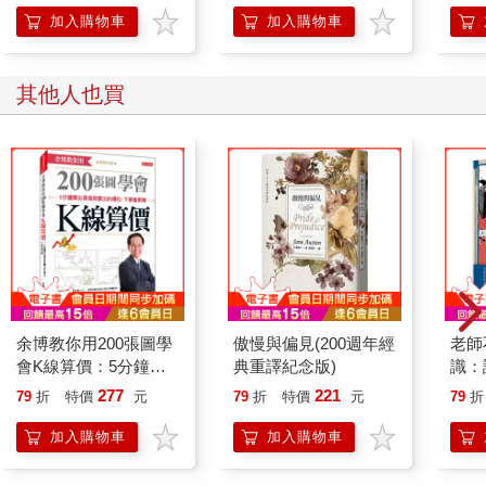
一樣追根究柢。以一句簡單的「你最近都在做些什麼」，或「最
的37個科學方法
加入購物車
加入購物車
近過得如何」開頭，然後你只需要認真聆聽，就足以展開對話
了。
如果對方的回覆是「哦，沒做什麼」，或「還可以吧」，那就把
其他人也買
話題縮小到具體的事情上。比如可以這樣問：「你的司法考試準
備得怎麼樣？」、「你是不是計畫要買二手車？」
當然，與家人、朋友在一起聊天時，我們一定要避免長篇大論的
談論自己的事，而是應該盡量做到以對方為中心，跟著對方的思
路走，並且留意他們的感受，是快樂、滿足，還是憂慮、難過、
生氣、不舒服，然後再繼續聊天。
想要和家人、朋友做更好的交流，就要把對方看在眼裡、放在心
上，根據你所察覺到的感受，對家人和朋友做出適當的反應。當
然，這並不是說你也要變得憂心忡忡、悶悶不樂，而是說如果對
方心事重重的話，就要避免談到你最近經歷的有趣的事情。
余博教你用200張圖學
傲慢與偏見(200週年經
老師
此外，最好和家人、朋友聊聊他們的生活中發生了什麼事，然後
會K線算價：5分鐘算
典重譯紀念版)
識：
觀察他們的情緒，並試圖幫助他們找出這種情緒產生的原因。如
出買進與賣出的價位，
卦、
277
221
果家人、朋友因為某件好事而心情大好，就算你並非很快樂，也
79
折
特價
元
79
折
特價
元
79
折
下單會更賺（熱銷再
葬場
要學會分享他們的喜悅。
版）
光，
加入購物車
加入購物車
真相