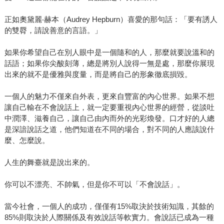
正如奧黛麗‧赫本（Audrey Hepburn）喜愛的那句話：「要有誘人
的雙脣，請說善意的言語。」
如果你希望自己在別人眼中是一個隨和的人，那麼就要說溫和的
話語；如果你尖酸刻薄，總是將別人說得一無是處，那麼你展現
出來的就不是優雅與度量，而是將自己的形象徹底損毀。
一個人的魅力不僅來自外表，更來自豐富的內心世界。如果不想
讓自己輸在不會說話上，就一定要重視內心世界的經營，從談吐
中潤澤、滋養自己，讓自己由內而外的光彩煥發。口才好的人總
是深諳說話之道，他們知道在不同的場合，對不同的人應該說什
麼、怎麼說。
人生的舞臺就是說出來的。
你可以不漂亮、不帥氣，但是你不可以「不會說話」。
當今社會，一個人的成功，僅僅有15%取決於技術知識，其餘的
85%則取決於人際關係及有效說話等軟實力。會說話已成為一種