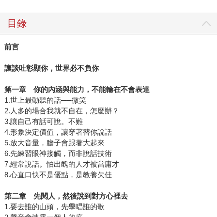
目錄
前言
讓談吐彰顯你，世界必不負你
第一章 你的內涵與能力，不能輸在不會表達
1.世上最動聽的話──微笑
2.人多的場合我就不自在，怎麼辦？
3.讓自己有話可說。不難
4.形象決定價值，讓穿著替你說話
5.放大音量，膽子會跟著大起來
6.先練習眼神接觸，而非說話技術
7.經常說話。怕出醜的人才被當庸才
8.心直口快不是優點，是教養欠佳
第二章 先閱人，然後說到對方心裡去
1.要去誰的山頭，先學唱誰的歌