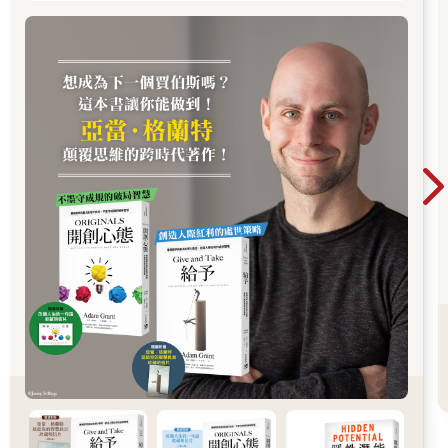
時還會時不時的展現小幽默，開會時卻如臨大敵、默不作聲……
那麼，開會如何發言才能更精彩呢？很多時候，若是不懂其中的
規則，你無疑會吃很多虧。
1.不要輕易把創意或想法透露給他人
在會議正式開始之前，你一定要控制住自己，不要急於談論你在
某個問題上的觀點或解決方案。畢竟誰也不能保證，你絞盡腦汁
想到的創意或解決方案不會被聽者拿走。
另外，也不排除有些人天生擅長融合兩個觀點，特別是當其中一
個觀點屬於別人時。雖然這麼做很不光彩，但是這些人偏偏能厚
著臉皮，在公開場合陳述「他們的」觀點。一旦某個觀點在會議
中被提出來，它就永遠和提出它的人連在一起。所以，不到關鍵
時刻，最好不要把你的創意或想法隨便告知他人。
2.避免在會議前後抱怨
許多人喜歡抱怨會議的計畫或安排，其實這對你沒有一點幫助，
還很容易被別人聽到，給你貼上「不滿現狀」的標籤。而且，與
那些同樣愛說這種話的人比起來，顯得你更愛發牢騷。就算你忍
不住怒火，也要等到遠離與會人士之後再抱怨，至少不要在會議
開始前或結束後抱怨。