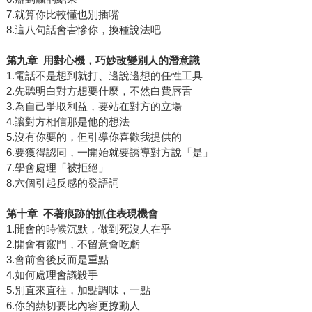
7.就算你比較懂也別插嘴
8.這八句話會害慘你，換種說法吧
第九章
用對心機，巧妙改變別人的潛意識
1.電話不是想到就打、邊說邊想的任性工具
2.先聽明白對方想要什麼，不然白費唇舌
3.為自己爭取利益，要站在對方的立場
4.讓對方相信那是他的想法
5.沒有你要的，但引導你喜歡我提供的
6.要獲得認同，一開始就要誘導對方說「是」
7.學會處理「被拒絕」
8.六個引起反感的發語詞
第十章
不著痕跡的抓住表現機會
1.開會的時候沉默，做到死沒人在乎
2.開會有竅門，不留意會吃虧
3.會前會後反而是重點
4.如何處理會議殺手
5.別直來直往，加點調味，一點
6.你的熱切要比內容更撩動人