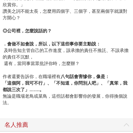
欣賞你。」
讚美之詞不能太長，怎麼用四個字、三個字，甚至兩個字就讓對
方開心？
◎
公司裡，怎麼說話的？
．會做不如會說，所以，以下這些事你要主動說：
及時告知主管自己的工作進度，該承擔的責任不推託、不該承擔
的責任不沉默，
還有，當同事當眾批評你時，怎麼辦？
作者還要告訴你，在職場裡有
八句話會害慘你，像是：
「這個阿，我可不行」、「不知道，你問別人吧」、「真笨，我
都說三次了」
…….
。
無論是職場老鳥或菜鳥，這些話都會影響你的發展，你得換個說
法。
名人推薦