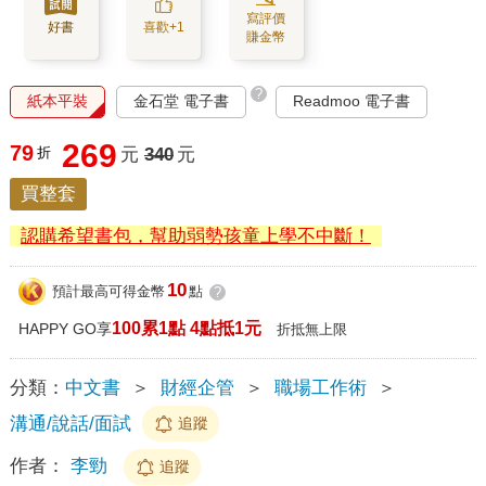
寫評價
好書
喜歡+1
賺金幣
?
紙本平裝
金石堂 電子書
Readmoo 電子書
269
79
折
元
340
元
買整套
認購希望書包，幫助弱勢孩童上學不中斷！
10
預計最高可得金幣
點
?
100累1點 4點抵1元
HAPPY GO享
折抵無上限
分類：
中文書
＞
財經企管
＞
職場工作術
＞
溝通/說話/面試
追蹤
作者：
李勁
追蹤