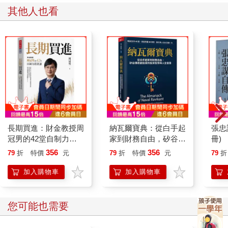
其他人也看
長期買進：財金教授周
納瓦爾寶典：從白手起
張忠
冠男的42堂自制力投
家到財務自由，矽谷傳
冊)
資課
奇創投家的投資哲學與
356
356
79
折
特價
元
79
折
特價
元
79
折
人生智慧
加入購物車
加入購物車
您可能也需要