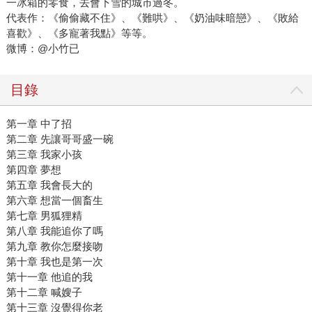
一冰箱的零食，去會下雪的城市過冬。
代表作：《偷偷藏不住》、《難哄》、《奶油味暗戀》、《敗給
喜歡》、《多寵著我點》等等。
微博：@小竹已
目錄
第一章 中了招
第二章 先讓哥哥盛一碗
第三章 我家小孩
第四章 夢想
第五章 我會長大的
第六章 想當一個畜生
第七章 男狐狸精
第八章 我能追你了嗎
第九章 教你怎麼接吻
第十章 我也是第一次
第十一章 他追的我
第十二章 喊嫂子
第十三章 沒覺得你老