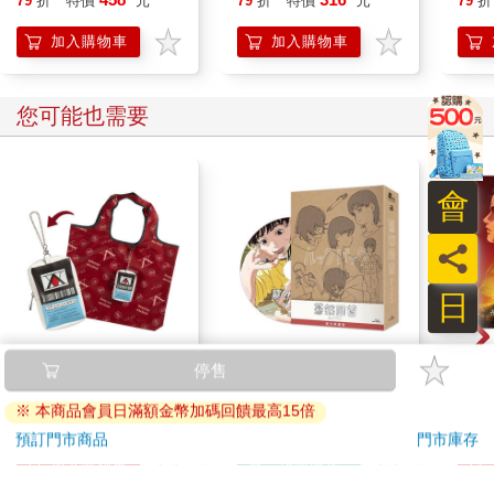
79
折
特價
元
79
折
特價
元
79
折
與蝙蝠》系列重磅新
札）
作！
加入購物車
加入購物車
您可能也需要
會
員
日
造型隨身收納袋-
驀然回首(藍光典藏版)
52
停售
Hunter_A款(獵人執照)
巨人
※ 本商品會員日滿額金幣加碼回饋最高15倍
600
1550
特價
元
特價
元
特價
預訂門市商品
門市庫存
加入購物車
預購限定