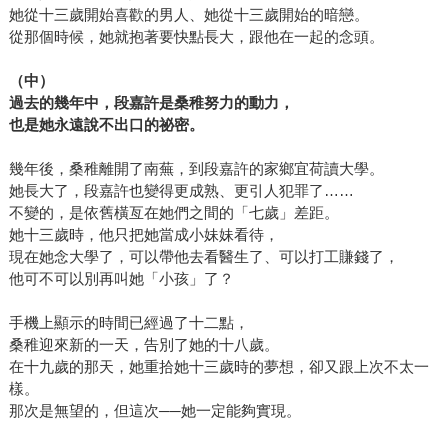
她從十三歲開始喜歡的男人、她從十三歲開始的暗戀。
從那個時候，她就抱著要快點長大，跟他在一起的念頭。
（中）
過去的幾年中，段嘉許是桑稚努力的動力，
也是她永遠說不出口的祕密。
幾年後，桑稚離開了南蕪，到段嘉許的家鄉宜荷讀大學。
她長大了，段嘉許也變得更成熟、更引人犯罪了……
不變的，是依舊橫亙在她們之間的「七歲」差距。
她十三歲時，他只把她當成小妹妹看待，
現在她念大學了，可以帶他去看醫生了、可以打工賺錢了，
他可不可以別再叫她「小孩」了？
手機上顯示的時間已經過了十二點，
桑稚迎來新的一天，告別了她的十八歲。
在十九歲的那天，她重拾她十三歲時的夢想，卻又跟上次不太一
樣。
那次是無望的，但這次──她一定能夠實現。