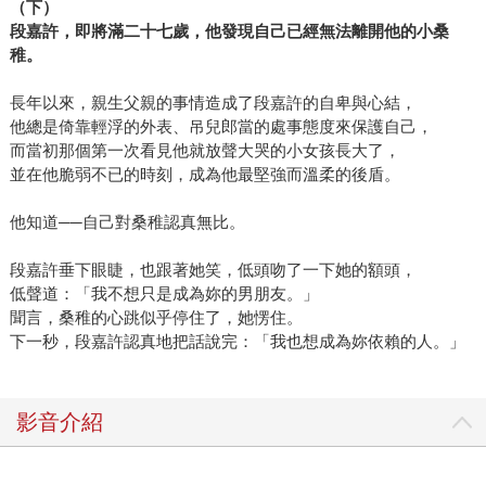
（下）
段嘉許，即將滿二十七歲，他發現自己已經無法離開他的小桑
稚。
長年以來，親生父親的事情造成了段嘉許的自卑與心結，
他總是倚靠輕浮的外表、吊兒郎當的處事態度來保護自己，
而當初那個第一次看見他就放聲大哭的小女孩長大了，
並在他脆弱不已的時刻，成為他最堅強而溫柔的後盾。
他知道──自己對桑稚認真無比。
段嘉許垂下眼睫，也跟著她笑，低頭吻了一下她的額頭，
低聲道：「我不想只是成為妳的男朋友。」
聞言，桑稚的心跳似乎停住了，她愣住。
下一秒，段嘉許認真地把話說完：「我也想成為妳依賴的人。」
影音介紹