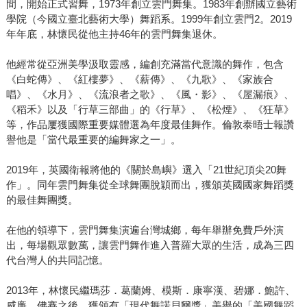
間，開始正式習舞，1973年創立雲門舞集。1983年創辦國立藝術
學院（今國立臺北藝術大學）舞蹈系。1999年創立雲門2。2019
年年底，林懷民從他主持46年的雲門舞集退休。
他經常從亞洲美學汲取靈感，編創充滿當代意識的舞作，包含
《白蛇傳》、《紅樓夢》、《薪傳》、《九歌》、《家族合
唱》、《水月》、《流浪者之歌》、《風・影》、《屋漏痕》、
《稻禾》以及「行草三部曲」的《行草》、《松煙》、《狂草》
等，作品屢獲國際重要媒體選為年度最佳舞作。倫敦泰晤士報讚
譽他是「當代最重要的編舞家之一」。
2019年，英國衛報將他的《關於島嶼》選入「21世紀頂尖20舞
作」。同年雲門舞集從全球舞團脫穎而出，獲頒英國國家舞蹈獎
的最佳舞團獎。
在他的領導下，雲門舞集演遍台灣城鄉，每年舉辦免費戶外演
出，每場觀眾數萬，讓雲門舞作進入普羅大眾的生活，成為三四
代台灣人的共同記憶。
2013年，林懷民繼瑪莎．葛蘭姆、模斯．康寧漢、碧娜．鮑許、
威廉．佛賽之後，獲頒有「現代舞諾貝爾獎」美譽的「美國舞蹈