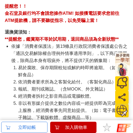
提醒您！！
金石堂及銀行均不會請您操作ATM! 如接獲電話要求您前往
ATM提款機，請不要聽從指示，以免受騙上當！
退換貨須知：
**提醒您，鑑賞期不等於試用期，退回商品須為全新狀態**
依據「消費者保護法」第19條及行政院消費者保護處公告之
「通訊交易解除權合理例外情事適用準則」，以下商品購買
後，除商品本身有瑕疵外，將不提供7天的猶豫期：
易於腐敗、保存期限較短或解約時即將逾期。（如：生
鮮食品）
依消費者要求所為之客製化給付。（客製化商品）
報紙、期刊或雜誌。（含MOOK、外文雜誌）
經消費者拆封之影音商品或電腦軟體。
非以有形媒介提供之數位內容或一經提供即為完成之線
上服務，經消費者事先同意始提供。（如：電子書、電
子雜誌、下載版軟體、虛擬商品…等）
已拆封之個人衛生用品。（如：內衣褲、刮鬍刀、除毛
立即結帳
加入購物車
刀…等）