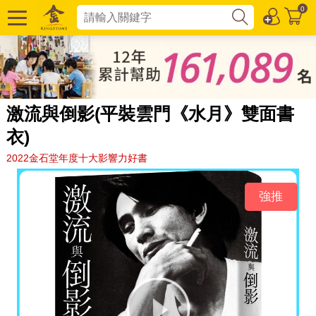
0
激流與倒影(平裝雲門《水月》雙面書
衣)
2022金石堂年度十大影響力好書
強推