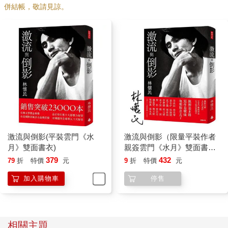
信的筆友。被關在衛道，我憧憬台北和文學，晚自習時，專心爬
併結帳，敬請見諒。
格子，給馬各寫信，聯考很可怕也很遙遠，考上政大，完全是意
外。
等我十七歲上台北時，馬各已經調離聯副，《皇冠》雜誌創辦人
平鑫濤先生接任主編。但馬各仍然像大哥哥那樣招呼我，不斷問
我缺什麼，可以怎麼幫我安頓下來。
二○○五年，筆名馬各的駱學良先生病逝。張作錦先生在懷念他的
文章說：「馬各敬事也敬人，他給作者、讀者寫信之勤之多，常
令我吃驚。若把這些來往函札編輯起來，是很有價值的文壇史
料。馬各不單是尊重成名作家，尤其獎掖年輕作者，常請他們個
別的、集體的喝茶聊天。」我就是他鼓勵呵護的孩子之一。
到台北沒多久，平先生跟我簽了皇冠基本作家合同，可以預支稿
激流與倒影(平裝雲門《水
激流與倒影（限量平裝作者
費。但大一的我當然趕不上瓊瑤，朱西甯，司馬中原這些前輩，
月》雙面書衣)
親簽雲門《水月》雙面書
對皇冠貢獻萬分微薄。
衣）
379
432
79
折
特價
元
9
折
特價
元
平先生主持聯副十多年，在林海音先生十年樹立的純文學風格，
注入皇冠的大眾品味。六○年代瓊瑤的《煙雨濛濛》，七○年代三
加入購物車
停售
毛的《撒拉哈的故事》在聯副連載，造成轟動。一九六六年，三
浦綾子的《冰點》在副刊全版連載九天後隨即全書出版，二十萬
冊三天之內售盡，不斷再版，創造了台灣暢銷書的高峰。谷歌
說，這個紀錄四十年後才被《哈利波特》打破。
相關主題