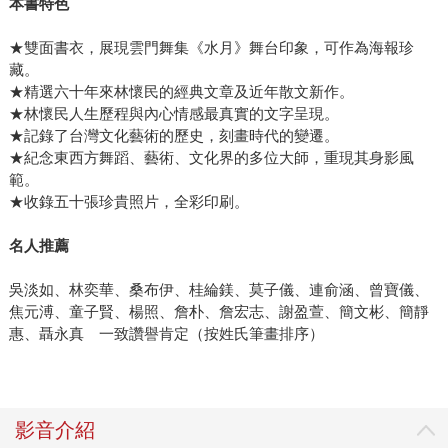
本書特色
★雙面書衣，展現雲門舞集《水月》舞台印象，可作為海報珍
藏。
★精選六十年來林懷民的經典文章及近年散文新作。
★林懷民人生歷程與內心情感最真實的文字呈現。
★記錄了台灣文化藝術的歷史，刻畫時代的變遷。
★紀念東西方舞蹈、藝術、文化界的多位大師，重現其身影風
範。
★收錄五十張珍貴照片，全彩印刷。
名人推薦
吳淡如、林奕華、桑布伊、桂綸鎂、莫子儀、連俞涵、曾寶儀、
焦元溥、童子賢、楊照、詹朴、詹宏志、謝盈萱、簡文彬、簡靜
惠、聶永真 一致讚譽肯定（按姓氏筆畫排序）
影音介紹