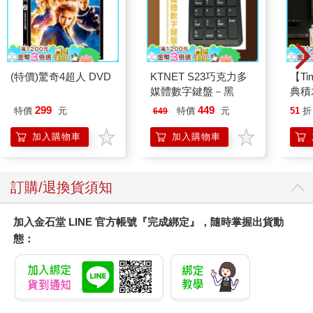
(特價)驚奇4超人 DVD
KTNET S23巧克力多
【T
媒體數字鍵盤－黑
典積
299
449
特價
元
特價
元
51
折
649
加入購物車
加入購物車
訂購/退換貨須知
加入金石堂 LINE 官方帳號『完成綁定』，隨時掌握出貨動
態：