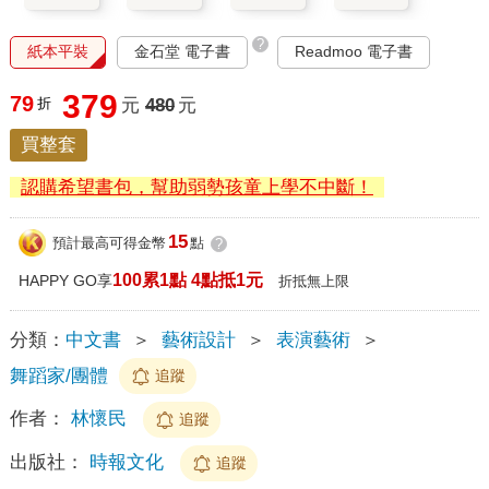
?
紙本平裝
金石堂 電子書
Readmoo 電子書
379
79
折
元
480
元
買整套
認購希望書包，幫助弱勢孩童上學不中斷！
15
預計最高可得金幣
點
?
100累1點 4點抵1元
HAPPY GO享
折抵無上限
分類：
中文書
＞
藝術設計
＞
表演藝術
＞
舞蹈家/團體
追蹤
作者：
林懷民
追蹤
出版社：
時報文化
追蹤