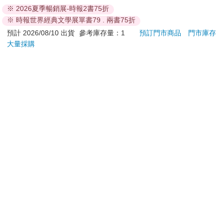
※ 2026夏季暢銷展-時報2書75折
若非上列種類商品，均享有到貨7天的猶豫期（含例假
※ 時報世界經典文學展單書79 . 兩書75折
日）。
預計 2026/08/10 出貨
參考庫存量：1
預訂門市商品
門市庫存
辦理退換貨時，商品（組合商品恕無法接受單獨退貨）必須
大量採購
是您收到商品時的原始狀態（包含商品本體、配件、贈品、
保證書、所有附隨資料文件及原廠內外包裝…等），請勿直
接使用原廠包裝寄送，或於原廠包裝上黏貼紙張或書寫文
字。
退回商品若無法回復原狀，將請您負擔回復原狀所需費用，
嚴重時將影響您的退貨權益。