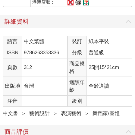
投稿聯副。我天天跑圖書館，等了兩個禮拜，等到一封信：「最
港澳店取：
近稿擠，大作要遲幾天刊登。」署名林海音。我這才知道，原來
聯副主編就是寫《城南舊事》的林海音先生！
詳細資料
那是瘋狂的春天。讀小說，寫小說，還去跳舞，高中聯考我差三
分，沒考上一中。父親大怒，不許我去念台中二中，讓我去管教
嚴格的衛道中學住校。衛道偏遠，舞蹈課中斷，卻不妨礙我繼續
語言
中文繁體
裝訂
紙本平裝
寫三年。
高一寒假到台北，我去拜訪林海音先生。多年後，她會告訴人，
ISBN
9786263353336
分級
普通級
十五歲的林懷民去她家，坐得筆直，一本正經地請教寫作的問
題。事實上，我不知如何告辭，林先生的少爺回來，要吃中飯，
商品規
頁數
312
25開15*21cm
我還呆呆坐著，林先生只好留我一起吃餃子。
格
開學後，我在聯副讀到兩篇「奇怪」的小說。一篇題目怪：〈失
業、撲克、炸魷魚〉，作者名字也怪，叫七等生。另一篇〈把瓶
適讀年
出版地
台灣
全齡適讀
子升上去〉講早上大家到學校時，看到國旗桿上吊著一個瓶子，
齡
叮叮叮地輕敲旗桿。戒嚴、審查的台灣，半夜把空瓶子升上國旗
注音
級別
桿？許多年後，我才聽說，林先生考慮再三，決心刊登，發排
後，改變主意，拆版，換上另一篇。回家後還是捨不得，於是再
中文書
＞
藝術設計
＞
表演藝術
＞
舞蹈家/團體
打電話，請排字工人再拆版，還是〈把瓶子升上去〉！二十八歲
的黃春明才能在第二天看到他叛逆的小說在聯副跟讀者見面。
知道我在寫小說，喜歡拉小提琴的二叔告訴我，他年輕時，到松
商品評價
山結核療養院養病，一位叫作鍾理和的病友也在聯副發表文章。