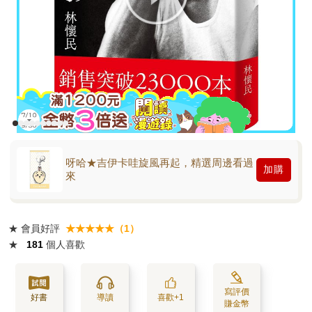
呀哈★吉伊卡哇旋風再起，精選周邊看過
加購
來
★
會員好評
★★★★★（1）
★
181
個人喜歡
寫評價
好書
導讀
喜歡+1
賺金幣