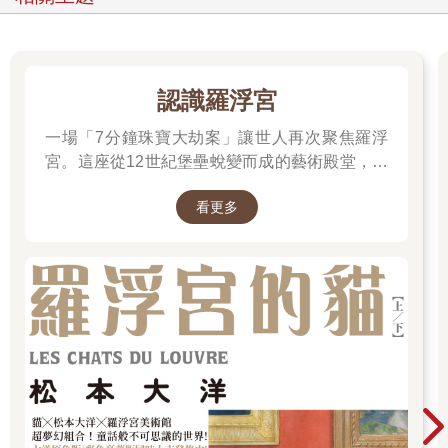
大學時代，我窩在圖書館讀小說，視野漸開，眼高手低，寫得艱
難，作品多在王鼎鈞先生以及後來的桑品載先生主編的《徵信新
聞報》（《中國時報》前身）副刊發表。
畢業那年，余光中先生出任《現代文學》主編，向我約稿。我在
認識羅浮宮
部隊宿舍埋頭寫岀中篇〈蟬〉，《現代文學》分兩期發表。然
後，退伍，出書，到密蘇里大學新聞學院讀書。一個多月後，收
一場「7分鐘珠寶大劫案」讓世人再次聚焦羅浮
到素昧平生的聶華苓先生來信，邀我去艾荷華共度感恩節。火雞
宮。這座從12世紀堡壘蛻變而成的藝術殿堂，收
大餐後，聶先生和安格爾先生問我要不要過去参加國際寫作計
藏著《蒙娜麗莎》與《勝利女神》等無價之寶。
畫。我那時在大學餐廳打工，還包下週末清洗大餐廳地板和廁所
看更多
一起深入探尋羅浮宮八百年的歷史、珍藏的秘密
的差事，立刻說好。
與永恆的藝術魅力。
寫作計畫是國際作家交流的平台。我需要讀個學位跟父母交差，
就進了英文系的作家工作坊，同時每週四次去上現代舞課，也參
加學校舞團的演出。在艾荷華，後知後覺的我才發現，啟蒙我寫
作的《自由中國》文學欄的主編就是聶華苓先生！
一九七二年，讀完書，回台灣，回政大教書。一年後，我給自己
闖了大禍：在沒有專業背景，不知舞團為何物的狀況下，創辦了
雲門舞集。
一九七六年，平鑫濤先生離開報社，全心經營皇冠和電影公司，
馬各重掌聯副。隔年馬各創辦《聯合報》短篇小說獎，邀我當評
審。我說，我我我我不敢跟林海音，彭歌這些長輩坐在一起。他