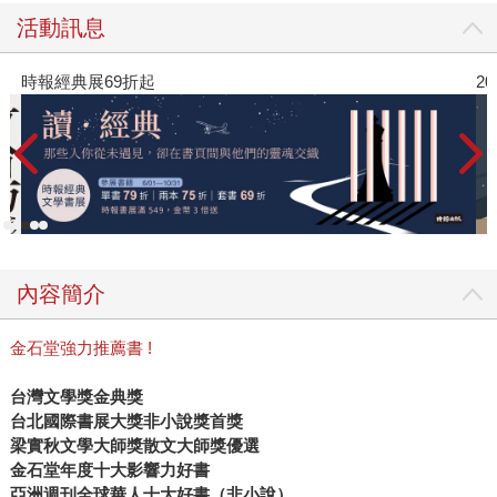
活動訊息
時報經典展69折起
2
內容簡介
金石堂強力推薦書 !
台灣文學獎金典獎
台北國際書展大獎非小說獎首獎
梁實秋文學大師獎散文大師獎優選
金石堂年度十大影響力好書
亞洲週刊全球華人十大好書（非小說）