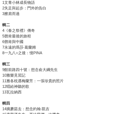
1文青小林成長物語
2失足與起步：門外的告白
3擦肩而過
輯二
4《春之祭禮》傳奇
5鄧肯最後的旅程
6鄧肯與中國
7永遠的瑪莎‧葛蘭姆
8一九八○之後：憶PINA
輯三
9館前路四十號：想念俞大綱先生
10雅樂見習記
11雅各枕遇梅蘭芳：一張珍貴的照片
12唱給神聽的歌
13瓦拉納西
輯四
14摘蘑菇去：想念約翰‧凱吉