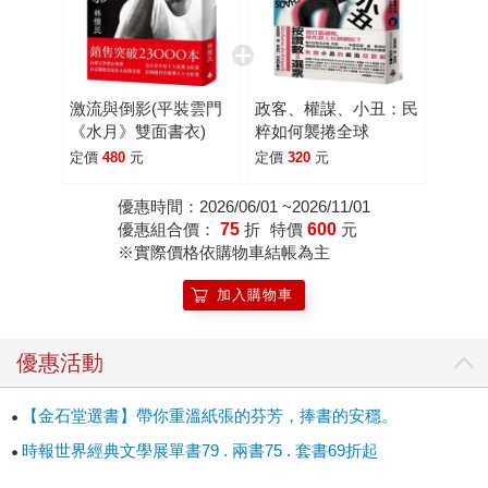
激流與倒影(平裝雲門
政客、權謀、小丑：民
《水月》雙面書衣)
粹如何襲捲全球
定價
480
元
定價
320
元
優惠時間：2026/06/01 ~2026/11/01
優惠組合價：
75
折
特價
600
元
※實際價格依購物車結帳為主
加入購物車
優惠活動
【金石堂選書】帶你重溫紙張的芬芳，捧書的安穩。
時報世界經典文學展單書79 . 兩書75 . 套書69折起