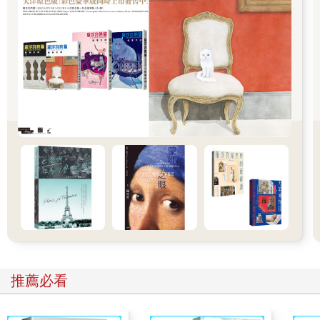
說，我們需要有年輕人的觀點。大哥有令，只能遵從。那是獎金
豐厚的民間文學獎的開端。
七七年，馬各策畫了「特約撰述」制度，聯合報跟一批年輕作家
簽合同，月薪五千，稿費另計。那時我在政大的講師薪水只有三
千出頭。印象中，簽約的作家包括三毛，吳念真，李昂，朱天
文，朱天心，蔣曉雲，小野。
同年十月，馬各升任《聯合報》副總編輯，剛從美國拿到碩士學
位返台的瘂弦先生接任聯副主編。隔年，高信疆重掌《中國時
報》人間副刊。聯副、人間就此展開激烈的良性競爭。七八○年
代，民間在壓抑的政治氛圍中，重新認識島嶼與歷史，力圖發
聲，副刊的範疇從文學擴大到社會參與，推動了台灣當代文化的
發展。
瘂弦是偶像級的詩人。幾代文青跪讀，背誦「哈里路亞！我仍活
著。工作，散步，向壞人致敬，微笑和不朽。為生存而生存，為
看雲而看雲，厚著臉皮占地球的一部分⋯⋯」這類的名句。
推薦必看