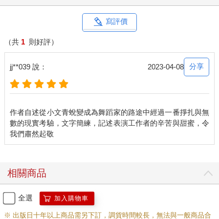
鍾先生非常安靜，二叔說，常常整天不說話。
再收到稿費，我馬上買了《雨》和《笠山農場》。書裡交代了出
寫評價
版的過程：一九六○年八月四日，理和先生喀血往生，鮮血濺上正
在修改的中篇小說〈雨〉的稿紙上。三個禮拜後，聯副開始連載
（共
1
則好評）
〈雨〉。林海音先生和鍾肇政、文心等長輩組成「鍾理和遺著出
版委員會」，在理和先生百日祭那天，把結集成書的《雨》供到
分享
jj**039 說：
2023-04-08
供桌上。理和先生逝世週年，《笠山農場》出版問世。
林海音先生會修改我的稿子，同時附信說明理由。高二那年，很
例外的，沒刊登也沒退稿。隔了好一陣子，才收到聯合報寄來的
文章剪報，以及馬各的信，告訴我，林先生已離職，他接任聯副
作者自述從小文青蛻變成為舞蹈家的路途中經過一番掙扎與無
主編，如有新作要寄給他。
數的現實考驗，文字簡練，記述表演工作者的辛苦與甜蜜，令
多年後，我才聽說，一九六三年，聯副發表一首題為〈故事〉的
新詩，講一個愚昧的船長漂流孤島，陷入困境，老死島上，被警
備總部認為影射領袖，林先生因此辭職，作者入獄三年多。
我買到馬各的書，讀到「一直是在煙波暮靄中釣星星的孩子」的
句子，把它抄進筆記本裡。我投的稿馬各不一定登，我的信卻都
相關商品
馬上回，回答小文青的問題，聽慘綠少年訴苦，也分享他的生
活：「下午滂沱大雨，報社一樓淹水，我們脫了鞋，捲起褲腳，
全選
加入購物車
踩水進去，像搶灘。」
大我二十一歲的馬各沒把我當孩子，我們成了無所不談，每日一
※ 出版日十年以上商品需另下訂，調貨時間較長，無法與一般商品合