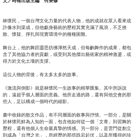
文／時報出版主編 何秉修
林懷民，一個台灣文化力量的代表人物，他的成就在眾人看來或
許像水到渠成，但他獻身藝術的歷程其實充滿了風浪，不乏挫
敗、懷疑、掙扎與現實環境中的種種困難。
舞台上，他的舞蹈靈思彷彿渾然天成，但每齣舞作的成果，都包
含了其他協力者的貢獻，或受到其他傑出藝術家的精神激盪，或
得力於文化土壤的支撐。
這位人物的背後，有太多太多的故事。
《激流與倒影》就是林懷民一生故事的精華匯集。其中所訴說
的，遠超乎個人層面的意義。他所走過的路，還有與他交會的那
些人，足以構成一個時代的縮影。
書中收錄的散文作品，有不同層面的敘事與抒情。一部分，是關
於林懷民鮮為人知的一面，包含他如何從一個「文青」到習舞的
歷程，還有他個人生命最真摯的情感。另一部分，是雲門從創立
到成為「台灣之光」，所經歷的那些跌宕起伏，以及所獲得的珍