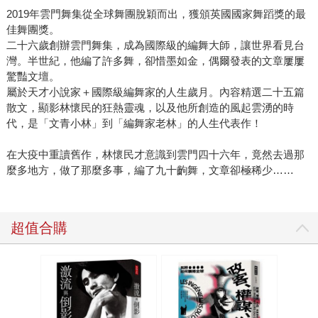
2019年雲門舞集從全球舞團脫穎而出，獲頒英國國家舞蹈獎的最
佳舞團獎。
二十六歲創辦雲門舞集，成為國際級的編舞大師，讓世界看見台
灣。半世紀，他編了許多舞，卻惜墨如金，偶爾發表的文章屢屢
驚豔文壇。
屬於天才小說家＋國際級編舞家的人生歲月。內容精選二十五篇
散文，顯影林懷民的狂熱靈魂，以及他所創造的風起雲湧的時
代，是「文青小林」到「編舞家老林」的人生代表作！
在大疫中重讀舊作，林懷民才意識到雲門四十六年，竟然去過那
麼多地方，做了那麼多事，編了九十齣舞，文章卻極稀少……
超值合購