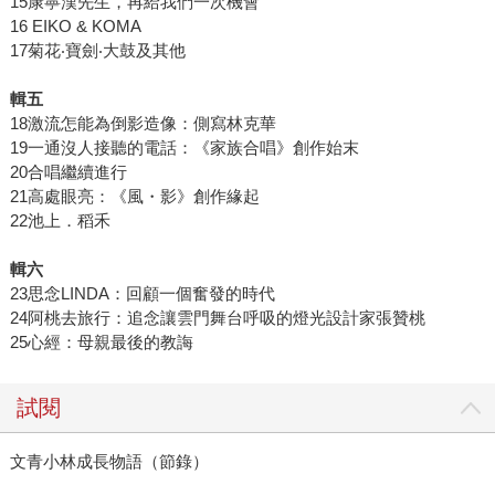
15康寧漢先生，再給我們一次機會
16 EIKO & KOMA
17菊花‧寶劍‧大鼓及其他
輯五
18激流怎能為倒影造像：側寫林克華
19一通沒人接聽的電話：《家族合唱》創作始末
20合唱繼續進行
21高處眼亮：《風・影》創作緣起
22池上．稻禾
輯六
23思念LINDA：回顧一個奮發的時代
24阿桃去旅行：追念讓雲門舞台呼吸的燈光設計家張贊桃
25心經：母親最後的教誨
試閱
文青小林成長物語（節錄）