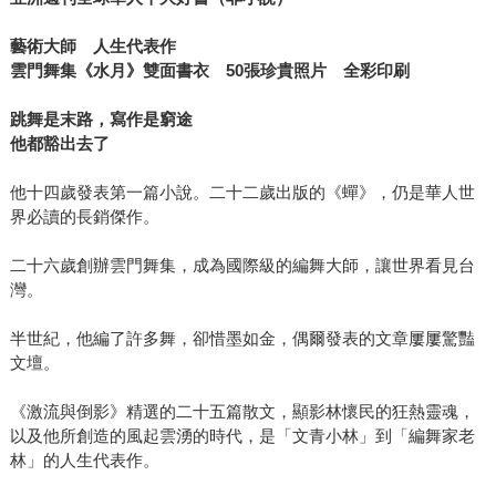
藝術大師 人生代表作
雲門舞集《水月》雙面書衣 50張珍貴照片 全彩印刷
跳舞是末路，寫作是窮途
他都豁出去了
他十四歲發表第一篇小說。二十二歲出版的《蟬》，仍是華人世
界必讀的長銷傑作。
二十六歲創辦雲門舞集，成為國際級的編舞大師，讓世界看見台
灣。
半世紀，他編了許多舞，卻惜墨如金，偶爾發表的文章屢屢驚豔
文壇。
《激流與倒影》精選的二十五篇散文，顯影林懷民的狂熱靈魂，
以及他所創造的風起雲湧的時代，是「文青小林」到「編舞家老
林」的人生代表作。