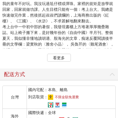
我的童年不好玩。我沒玩過尪仔標或彈珠。家裡的規矩是放學就
回家，回家就做功課。人生目標只能有一個：考上台大。我總是
快速做完作業，然後抓起叔叔們讀爛的，上海商務出版的《紅
樓》、《三國》、《水滸》，不求甚解地翻來翻去。
考上台中一中初中部的暑假，我發現書櫃上方堆著厚厚幾疊雜
誌。站上椅子搬下來，是好幾年份的《自由中國》半月刊。整個
夏天，我似懂非懂地讀胡適、殷海光的文章，痴迷反覆閱讀後半
冊的文學欄：梁實秋的〈雅舍小品〉， 吳魯芹的〈雞尾酒會〉，
徐訏的〈江湖行〉，聶華苓的〈翡翠貓〉，還有林海音的〈城南
舊事〉⋯⋯
看更多
初三下學期，班上來了高我半個頭的江春男。他投稿《野風》，
拿到稿費，我們去中央書局買書。世界上竟有這麼好的事！回家
我也寫了一篇。那陣子我下課，十分鐘也跑去圖書館讀聯合副
配送方式
刊，就抄了報社住址寄出去。一個禮拜後，看到〈兒歌〉變成鉛
字登在聯副，我抓了春男一起去圖書館看那篇短文。我們都覺得
國內宅配：本島、離島
不可置信。
更奇蹟的是，千把字的〈兒歌〉稿費高達三十元，可以看十六場
到店取貨：
台灣
不限金額免運費
電影！我想了想，決定去學舞，三十元剛好付了辜雅棽舞蹈社一
個月的學費，每週三次去上芭蕾。十四歲的我完全趕不上自幼習
國際快遞：全球
舞的小妹妹，卻也不十分在意，因為我全心投入寫作，再接再厲
海外