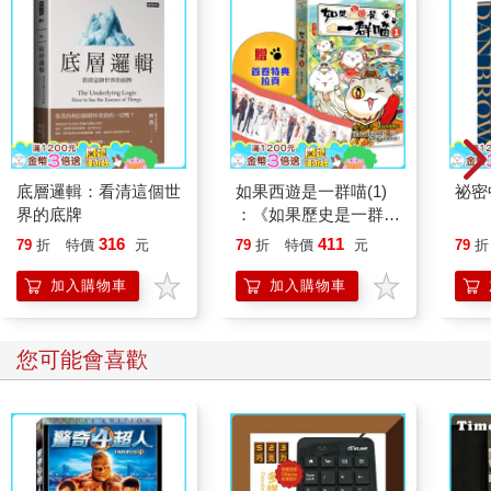
底層邏輯：看清這個世
如果西遊是一群喵(1)
祕密
界的底牌
：《如果歷史是一群
喵》作者最新力作，附
316
411
79
折
特價
元
79
折
特價
元
79
折
【首卷特典】拉頁
加入購物車
加入購物車
您可能會喜歡