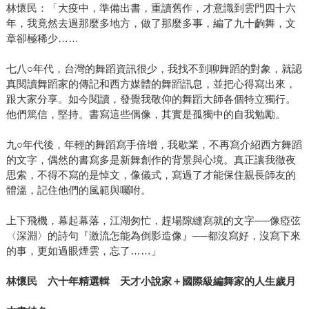
林懷民：「大疫中，準備出書，重讀舊作，才意識到雲門四十六
年，我竟然去過那麼多地方，做了那麼多事，編了九十齣舞，文
章卻極稀少……
七八○年代，台灣的舞蹈資訊很少，我找不到聊舞蹈的對象，就認
真閱讀舞蹈家的傳記和西方媒體的舞蹈訊息，並把心得寫出來，
跟大家分享。如今閱讀，發覺我敬仰的舞蹈大師各個特立獨行。
他們篤信，堅持。書寫這些偶像，其實是孤獨中的自我勉勵。
九○年代後，年輕的舞蹈寫手倍增，我歇業，不再寫介紹西方舞蹈
的文字，偶然的書寫多是新舞創作的背景與心境。真正讓我徹夜
思索，不得不寫的是悼文，像儀式，寫過了才能保住親長師友的
體溫，記住他們的風範與囑咐。
上下飛機，幕起幕落，江湖匆忙，趕場隙縫寫就的文字──像瘂弦
〈深淵〉的詩句『激流怎能為倒影造像』──都沒寫好，沒寫下來
的事，更如過眼煙雲，忘了……」
林懷民 六十年精選輯 天才小說家＋國際級編舞家的人生歲月