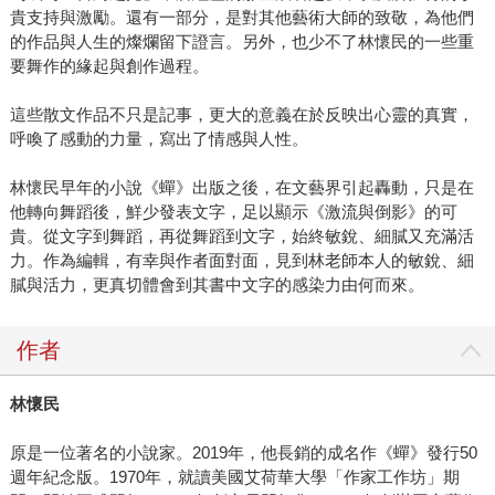
貴支持與激勵。還有一部分，是對其他藝術大師的致敬，為他們
的作品與人生的燦爛留下證言。另外，也少不了林懷民的一些重
要舞作的緣起與創作過程。
這些散文作品不只是記事，更大的意義在於反映出心靈的真實，
呼喚了感動的力量，寫出了情感與人性。
林懷民早年的小說《蟬》出版之後，在文藝界引起轟動，只是在
他轉向舞蹈後，鮮少發表文字，足以顯示《激流與倒影》的可
貴。從文字到舞蹈，再從舞蹈到文字，始終敏銳、細膩又充滿活
力。作為編輯，有幸與作者面對面，見到林老師本人的敏銳、細
膩與活力，更真切體會到其書中文字的感染力由何而來。
作者
林懷民
原是一位著名的小說家。2019年，他長銷的成名作《蟬》發行50
週年紀念版。1970年，就讀美國艾荷華大學「作家工作坊」期