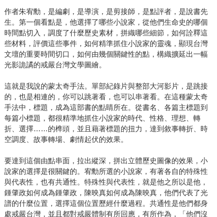
作者朱宥勳，是編劇，是導演，是剪接師，是點評者，是說書先
生。第一個看點是，他選擇了哪些小說家，從他們生命史的哪個
時間點切入，調度了什麼歷史素材，拼織哪些細節，如何詮釋這
些材料，評價這些事件，如何精準抓住小說家的靈魂，顯現台灣
文壇的重要時間切口，如何由幾個關鍵性的點，構織擴延出一幅
光影詭譎的戒嚴台灣文學圖繪。
這就是我說的蒙太奇手法。單部紀錄片與整部大河影片，是跳接
的，也是相連的，你可以跳著看，也可以串著看。在這種蒙太奇
手法中，標題，成為這部書的點睛所在。從書名、各篇主標題到
每篇小標題，都很精準地抓住小說家的時代、性格、理想、轉
折、選擇……的榫頭，並且藉著標題的扭力，達到敘事轉折、時
空調度、故事轉場、劇情起伏的效果。
要達到這個由點串面，拉出縱深，拼出立體歷史圖像的效果，小
說家的選擇是很關鍵的。宥勳所選的小說家，有著各自的特殊性
與代表性，也有共通性。特殊性與代表性，就是他之所以是他，
鍾肇政如何成為鍾肇政，陳映真如何成為陳映真，他們代表了光
譜的什麼位置，選擇這個位置歷經什麼過程。共通性是他們都身
處戒嚴台灣，並且都對戒嚴體制有所回應，有所作為，「他們沒