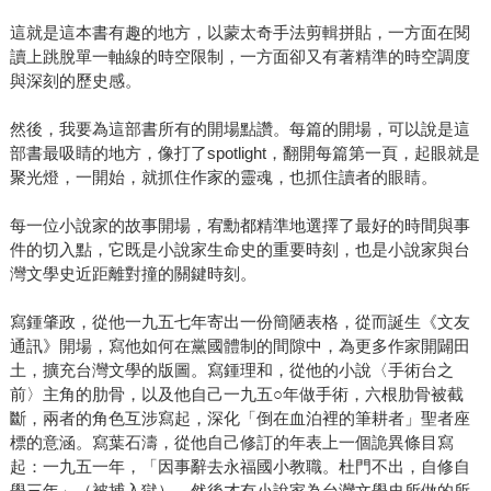
這就是這本書有趣的地方，以蒙太奇手法剪輯拼貼，一方面在閱
讀上跳脫單一軸線的時空限制，一方面卻又有著精準的時空調度
與深刻的歷史感。
然後，我要為這部書所有的開場點讚。每篇的開場，可以說是這
部書最吸睛的地方，像打了spotlight，翻開每篇第一頁，起眼就是
聚光燈，一開始，就抓住作家的靈魂，也抓住讀者的眼睛。
每一位小說家的故事開場，宥勳都精準地選擇了最好的時間與事
件的切入點，它既是小說家生命史的重要時刻，也是小說家與台
灣文學史近距離對撞的關鍵時刻。
寫鍾肇政，從他一九五七年寄出一份簡陋表格，從而誕生《文友
通訊》開場，寫他如何在黨國體制的間隙中，為更多作家開闢田
土，擴充台灣文學的版圖。寫鍾理和，從他的小說〈手術台之
前〉主角的肋骨，以及他自己一九五○年做手術，六根肋骨被截
斷，兩者的角色互涉寫起，深化「倒在血泊裡的筆耕者」聖者座
標的意涵。寫葉石濤，從他自己修訂的年表上一個詭異條目寫
起：一九五一年，「因事辭去永福國小教職。杜門不出，自修自
學三年」（被捕入獄），然後才有小說家為台灣文學史所做的所