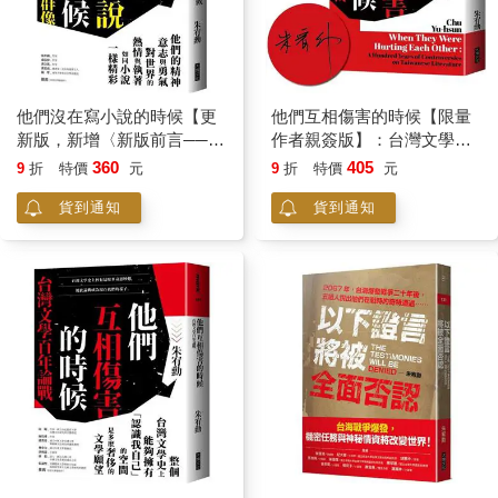
他們沒在寫小說的時候【更
他們互相傷害的時候【限量
新版，新增〈新版前言──遙
作者親簽版】：台灣文學百
遠的回音〉】：戒嚴台灣小
年論戰
360
405
9
折
特價
元
9
折
特價
元
說家群像
貨到通知
貨到通知