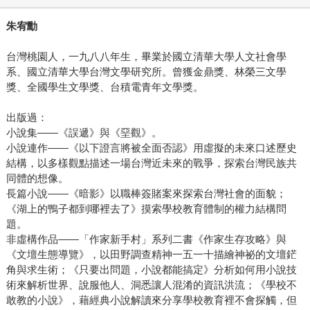
朱宥勳
台灣桃園人，一九八八年生，畢業於國立清華大學人文社會學
系、國立清華大學台灣文學研究所。曾獲金鼎獎、林榮三文學
獎、全國學生文學獎、台積電青年文學獎。
出版過：
小說集——《誤遞》與《堊觀》。
小說連作——《以下證言將被全面否認》用虛擬的未來口述歷史
結構，以多樣觀點描述一場台灣近未來的戰爭，探索台灣民族共
同體的想像。
長篇小說——《暗影》以職棒簽賭案來探索台灣社會的面貌；
《湖上的鴨子都到哪裡去了》摸索學校教育體制的權力結構問
題。
非虛構作品——「作家新手村」系列二書《作家生存攻略》與
《文壇生態導覽》，以田野調查精神一五一十描繪神祕的文壇鋩
角與求生術；《只要出問題，小說都能搞定》分析如何用小說技
術來解析世界、說服他人、洞悉讓人混淆的資訊洪流；《學校不
敢教的小說》，藉經典小說解讀來分享學校教育裡不會探觸，但