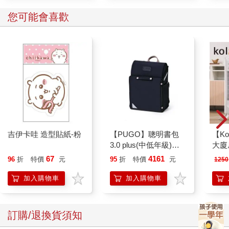
您可能會喜歡
吉伊卡哇 造型貼紙-粉
【PUGO】聰明書包
【Ko
3.0 plus(中低年級)酷
大廈扇
黑 全新進化玩美上市
67
4161
96
折
特價
元
95
折
特價
元
1250
加入購物車
加入購物車
訂購/退換貨須知