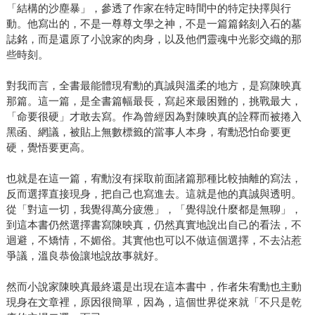
「結構的沙塵暴」，參透了作家在特定時間中的特定抉擇與行
動。他寫出的，不是一尊尊文學之神，不是一篇篇銘刻入石的墓
誌銘，而是還原了小說家的肉身，以及他們靈魂中光影交織的那
些時刻。
對我而言，全書最能體現宥勳的真誠與溫柔的地方，是寫陳映真
那篇。這一篇，是全書篇幅最長，寫起來最困難的，挑戰最大，
「命要很硬」才敢去寫。作為曾經因為對陳映真的詮釋而被捲入
黑函、網議，被貼上無數標籤的當事人本身，宥勳恐怕命要更
硬，覺悟要更高。
也就是在這一篇，宥勳沒有採取前面諸篇那種比較抽離的寫法，
反而選擇直接現身，把自己也寫進去。這就是他的真誠與透明。
從「對這一切，我覺得萬分疲憊」，「覺得說什麼都是無聊」，
到這本書仍然選擇書寫陳映真，仍然真實地說出自己的看法，不
迴避，不矯情，不媚俗。其實他也可以不做這個選擇，不去沾惹
爭議，溫良恭儉讓地說故事就好。
然而小說家陳映真最終還是出現在這本書中，作者朱宥勳也主動
現身在文章裡，原因很簡單，因為，這個世界從來就「不只是乾