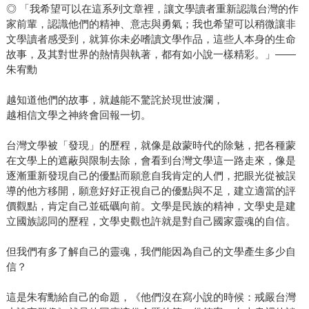
◎ 「我希望可以在這系列文章裡，讓文學讀者重新認識台灣的作
家前輩，認識他們的精神、意志與勇氣；我也希望可以稍微讓非
文學讀者感受到，就算你未必嗜讀文學作品，這些人本身的生命
故事，及其對世界的熱情與執著，都有如小說一樣精彩。」——
朱宥勳
越知道他們的故事，就越能不驚詫於現世波瀾，
越相信文學之神終會回報一切。
台灣文學被「發現」的歷程，就像是啟蒙時代的除魅，把各種蒙
在文學上的遮蔽與限制去除，會看到台灣文學這一路走來，像是
逐漸重新發現自己的優點而願意自我肯定的人們，把眼光從被誤
導的他方移開，願意好好正視自己的優點與不足，建立適當的評
價觀點，肯定自己並砥礪向前。文學是民族的精神，文學史是建
立國族認同的歷程，文學史觀也許就是對自己國家靈魂的自信。
但我們有多了解自己的靈魂，我們能因為自己的文學產生多少自
信？
這是朱宥勳給自己的命題，《他們沒在寫小說的時候：戒嚴台灣