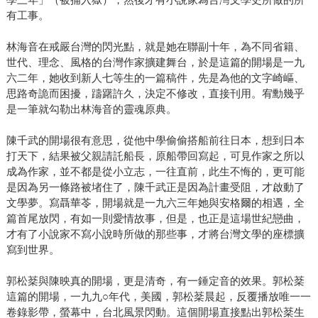
有工事。
林海音在戒嚴台灣的閃光點，就是她在聯副十年，為不同省籍、
世代、理念、風格的台灣作家擴建舞台，於是這篇的開場是一九
六二年，她收到新人七等生的一篇稿件，先是為他的文字崎嶇、
思路奇詭而困擾，躊躇許久，決定不修改，直接刊用。宥勳幾乎
是一筆就勾勒出林海音的靈魂原典。
陳千武的開場很有意思，從他中學偷偷搭船前往日本，想到日本
打天下，結果被父親請託船長，原船帶回寫起，可見作家之所以
成為作家，並不都是從小立志，一往直前，此生不悔的，更可能
是因為另一條路被堵住了，陳千武正是因為計畫受阻，才啟動了
文學夢。寫聶華苓，開場就是一九六三年她與安格爾的相遇，全
篇首尾放閃，有如一則愛情故事，但是，也正是這場世紀戀曲，
才有了小說家不寫小說時所做的那些事，才將台灣文學的座標擴
寫到世界。
郭松棻與陳映真的開場，更是清奇，有一錘定音的效果。郭松棻
這篇的開場，一九九○年代，美國，郭松棻晨起，反覆播放唯一一
卷錄影帶，螢幕中，台北風景閃動。這個開場直接點出郭松棻生