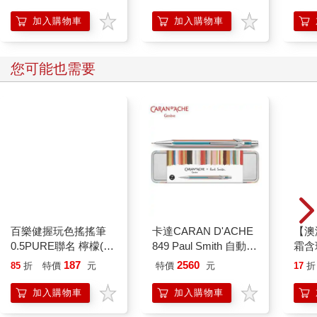
加入購物車
加入購物車
您可能也需要
百樂健握玩色搖搖筆
卡達CARAN D'ACHE
【澳洲
0.5PURE聯名 檸檬(限
849 Paul Smith 自動鉛
霜含
量)
筆 ED.5 條紋銀
E-6
187
2560
85
折
特價
元
特價
元
17
折
加入購物車
加入購物車