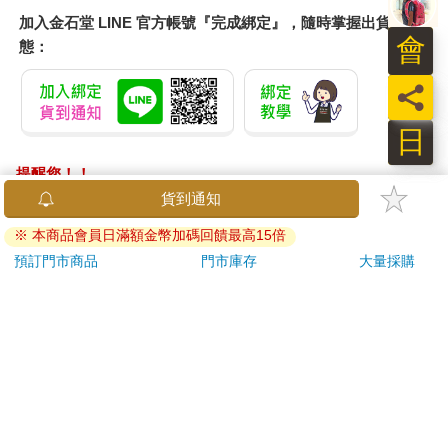
加入金石堂 LINE 官方帳號『完成綁定』，隨時掌握出貨動
會
態：
員
日
提醒您！！
金石堂及銀行均不會請您操作ATM! 如接獲電話要求您前往
ATM提款機，請不要聽從指示，以免受騙上當！
退換貨須知：
**提醒您，鑑賞期不等於試用期，退回商品須為全新狀態**
依據「消費者保護法」第19條及行政院消費者保護處公告之
「通訊交易解除權合理例外情事適用準則」，以下商品購買
後，除商品本身有瑕疵外，將不提供7天的猶豫期：
易於腐敗、保存期限較短或解約時即將逾期。（如：生
鮮食品）
依消費者要求所為之客製化給付。（客製化商品）