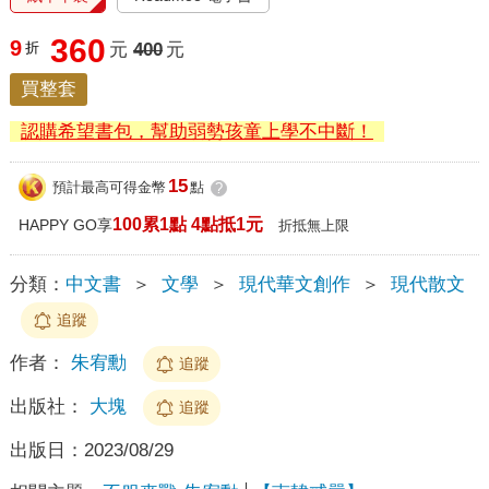
360
9
折
元
400
元
買整套
認購希望書包，幫助弱勢孩童上學不中斷！
15
預計最高可得金幣
點
?
100累1點 4點抵1元
HAPPY GO享
折抵無上限
分類：
中文書
＞
文學
＞
現代華文創作
＞
現代散文
追蹤
作者：
朱宥勳
追蹤
出版社：
大塊
追蹤
出版日：
2023/08/29