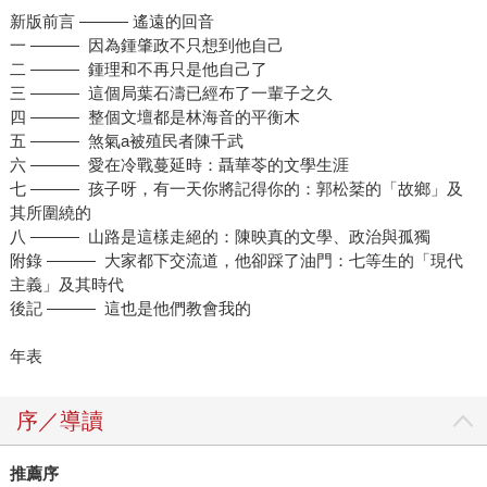
新版前言 ――― 遙遠的回音
一 ――― 因為鍾肇政不只想到他自己
二 ――― 鍾理和不再只是他自己了
三 ――― 這個局葉石濤已經布了一輩子之久
四 ――― 整個文壇都是林海音的平衡木
五 ――― 煞氣a被殖民者陳千武
六 ――― 愛在冷戰蔓延時：聶華苓的文學生涯
七 ――― 孩子呀，有一天你將記得你的：郭松棻的「故鄉」及
其所圍繞的
八 ――― 山路是這樣走絕的：陳映真的文學、政治與孤獨
附錄 ――― 大家都下交流道，他卻踩了油門：七等生的「現代
主義」及其時代
後記 ――― 這也是他們教會我的
年表
序／導讀
推薦序