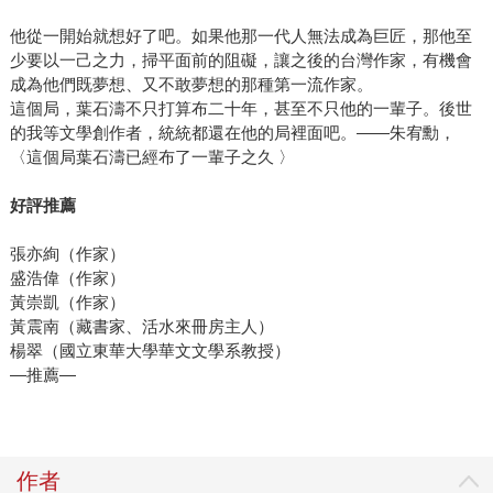
他從一開始就想好了吧。如果他那一代人無法成為巨匠，那他至
少要以一己之力，掃平面前的阻礙，讓之後的台灣作家，有機會
成為他們既夢想、又不敢夢想的那種第一流作家。
這個局，葉石濤不只打算布二十年，甚至不只他的一輩子。後世
的我等文學創作者，統統都還在他的局裡面吧。——朱宥勳，
〈這個局葉石濤已經布了一輩子之久 〉
好評推薦
張亦絢（作家）
盛浩偉（作家）
黃崇凱（作家）
黃震南（藏書家、活水來冊房主人）
楊翠（國立東華大學華文文學系教授）
—推薦—
作者