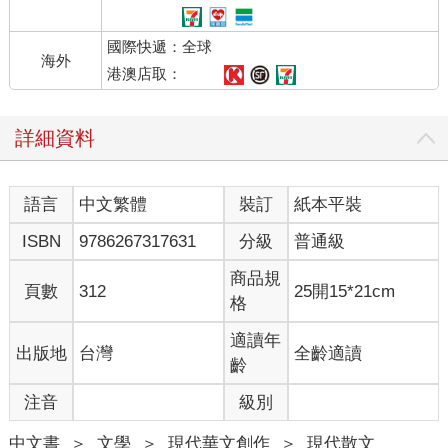
國際快遞：全球
海外
港澳店取：
詳細資料
語言
中文繁體
裝訂
紙本平裝
ISBN
9786267317631
分級
普通級
商品規
頁數
312
25開15*21cm
格
適讀年
出版地
台灣
全齡適讀
齡
注音
級別
中文書
＞
文學
＞
現代華文創作
＞
現代散文