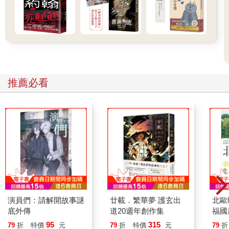
推薦必看
演員們：請解開故事謎
廿載．繁華夢 護玄出
北歐
底外傳
道20週年創作集
福國
95
315
79
折
特價
元
79
折
特價
元
79
折