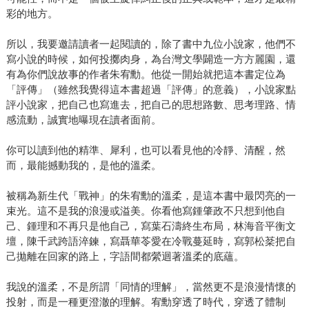
彩的地方。
所以，我要邀請讀者一起閱讀的，除了書中九位小說家，他們不
寫小說的時候，如何投擲肉身，為台灣文學闢造一方方麗園，還
有為你們說故事的作者朱宥勳。他從一開始就把這本書定位為
「評傳」（雖然我覺得這本書超過「評傳」的意義），小說家點
評小說家，把自己也寫進去，把自己的思想路數、思考理路、情
感流動，誠實地曝現在讀者面前。
你可以讀到他的精準、犀利，也可以看見他的冷靜、清醒，然
而，最能撼動我的，是他的溫柔。
被稱為新生代「戰神」的朱宥勳的溫柔，是這本書中最閃亮的一
束光。這不是我的浪漫或溢美。你看他寫鍾肇政不只想到他自
己、鍾理和不再只是他自己，寫葉石濤終生布局，林海音平衡文
壇，陳千武跨語淬鍊，寫聶華苓愛在冷戰蔓延時，寫郭松棻把自
己拋離在回家的路上，字語間都縈迴著溫柔的底蘊。
我說的溫柔，不是所謂「同情的理解」，當然更不是浪漫情懷的
投射，而是一種更澄澈的理解。宥勳穿透了時代，穿透了體制