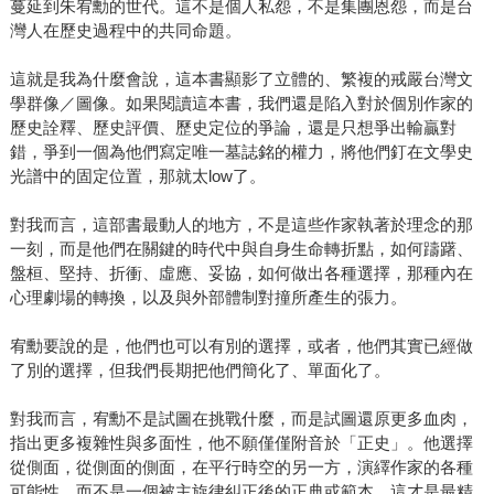
蔓延到朱宥勳的世代。這不是個人私怨，不是集團恩怨，而是台
灣人在歷史過程中的共同命題。
這就是我為什麼會說，這本書顯影了立體的、繁複的戒嚴台灣文
學群像／圖像。如果閱讀這本書，我們還是陷入對於個別作家的
歷史詮釋、歷史評價、歷史定位的爭論，還是只想爭出輸贏對
錯，爭到一個為他們寫定唯一墓誌銘的權力，將他們釘在文學史
光譜中的固定位置，那就太low了。
對我而言，這部書最動人的地方，不是這些作家執著於理念的那
一刻，而是他們在關鍵的時代中與自身生命轉折點，如何躊躇、
盤桓、堅持、折衝、虛應、妥協，如何做出各種選擇，那種內在
心理劇場的轉換，以及與外部體制對撞所產生的張力。
宥勳要說的是，他們也可以有別的選擇，或者，他們其實已經做
了別的選擇，但我們長期把他們簡化了、單面化了。
對我而言，宥勳不是試圖在挑戰什麼，而是試圖還原更多血肉，
指出更多複雜性與多面性，他不願僅僅附音於「正史」。他選擇
從側面，從側面的側面，在平行時空的另一方，演繹作家的各種
可能性，而不是一個被主旋律糾正後的正典或範本，這才是最精