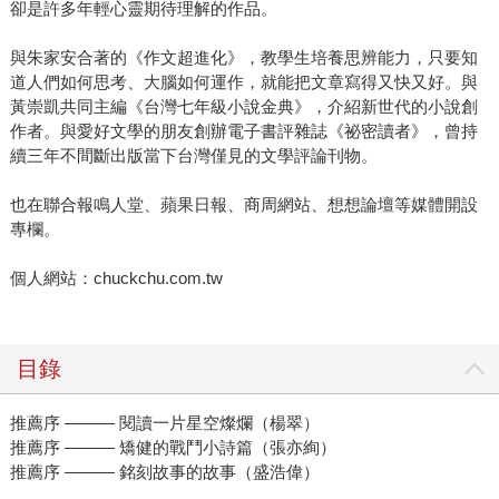
卻是許多年輕心靈期待理解的作品。
與朱家安合著的《作文超進化》，教學生培養思辨能力，只要知
道人們如何思考、大腦如何運作，就能把文章寫得又快又好。與
黃崇凱共同主編《台灣七年級小說金典》，介紹新世代的小說創
作者。與愛好文學的朋友創辦電子書評雜誌《祕密讀者》，曾持
續三年不間斷出版當下台灣僅見的文學評論刊物。
也在聯合報鳴人堂、蘋果日報、商周網站、想想論壇等媒體開設
專欄。
個人網站：chuckchu.com.tw
目錄
推薦序 ――― 閱讀一片星空燦爛（楊翠）
推薦序 ――― 矯健的戰鬥小詩篇（張亦絢）
推薦序 ――― 銘刻故事的故事（盛浩偉）