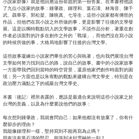
小說家群像》就是他回應這份命題的第一份答案。在本書裡他談
了九位小說家的故事：鍾肇政、鍾理和、葉石濤、林海音、陳千
武、聶華苓、郭松棻、陳映真、七等生，這些小說家都有傳世的
作品，但他們在寫小說之外所做的事，更是影響了往後的文學發
展。這是以獨特觀點切入的文學故事，不談作品分析，著重在創
作者必須面對的許多在創作之外的「戰場」，而他們沒在寫小說
的時候所做的事，大格局地影響了往後的台灣文學。
這些故事凝練出小說家們畢生的苦心與執著，也向我們展現台灣
文學如何努力找到自己的路，說自己的故事。書中的小說家故事
一方面帶我們回到當時的時空背景，還原他家們創作時面對的困
境；另一方面也是以朱宥勳的觀點來建構台灣文學史，特別是在
政治壓力滿點之下的戒嚴台灣文學史。
本書〈後記〉裡所表露的，應該是最適合來說明這些小說家之於
台灣的意義，以及為什麼要說他們的故事：
每次想到鍾肇政，我就會問自己：如果他都沒有放棄了，你有什
麼卻步的理由？
我能像鍾理和一樣，堅持寫到不能再寫為止嗎？
我有沒有葉石濤的堅忍，能等到冰封雪融的一刻？