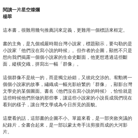
閱讀一片星空燦爛
楊翠
這本書，很難用幾句推薦詞來定義，更難用一個標語來框定。
書的主角，是九個戒嚴時期台灣小說家，標題顯示，要勾勒的是
小說家「他們沒在寫小說的時候」。但作者的企圖，顯然不只是
想向我們揭露一個個小說家的生命史斷面，他更想透過這些斷
面，縱橫交織，拼寫出一幅「群像」。
這個群像不是統一的，而是獨立紛錯，又彼此交涉的。宥勳將一
個個小說家的故事，繡織成一幅光影紛繁的「群像」，顯影台灣
文學史的某個圖面。書名《他們沒在寫小說的時候》，恰恰就是
這些時候他們所做的那些事，讓這些小說家的小說長成我們現在
看到的樣子，讓台灣文學成為今日所見的面貌。
這麼看的話，這部書的企圖不小。單篇來看，是一部夾敘夾議的
紀錄片，全書合起來，是一部以蒙太奇手法剪接而成的大河影
片。