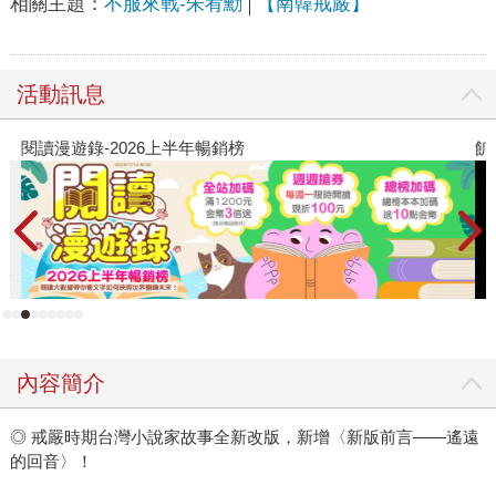
相關主題：
不服來戰-朱宥勳
【南韓戒嚴】
活動訊息
閱讀漫遊錄-2026上半年暢銷榜
飢
內容簡介
◎ 戒嚴時期台灣小說家故事全新改版，新增〈新版前言——遙遠
的回音〉！