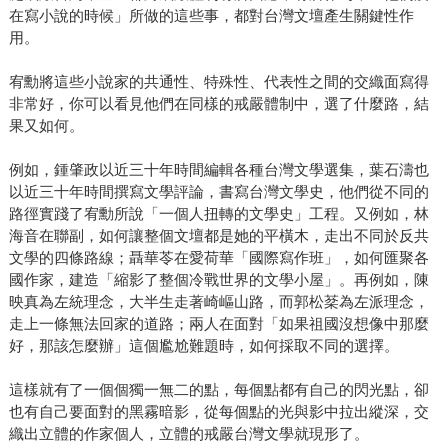
在寫小說的時候」所做的這些事，都對台灣文壇產生關鍵性作
用。
宥勳將這些小說家的共通性、特殊性、代表性之間的交織面寫得
非常好，你可以看見他們在同樣的戒嚴體制中，選了什麼路，結
果又如何。
例如，鍾肇政以近三十年時間編輯各種台灣文學選集，葉石濤也
以近三十年時間撰寫文學評論，書寫台灣文學史，他們從不同的
路徑實踐了宥勳所說「一個人扭轉的文學史」工程。又例如，林
海音在聯副，如何讓整個文壇都是她的平橫木，走出不同於反共
文學的四條路線；聶華苓在愛荷華「國際寫作班」，如何匯聚各
國作家，建造「縮影了整個冷戰世界的文學小屋」。再例如，陳
映真為左統理念，大半生走著崎嶇山路，而郭松棻為左派理念，
走上一條無法回家的道路；兩人在面對「如果祖國沒想像中那麼
好，那該怎麼辦」這個尷尬難題時，如何採取不同的選擇。
這樣就有了一個個獨一無二的點，每個點都有自己的閃光點，卻
也有自己要面對的黑霧暗影，從每個點的光與影中拉出縱深，交
織出立體的作家個人，立體的戒嚴台灣文學就現形了。