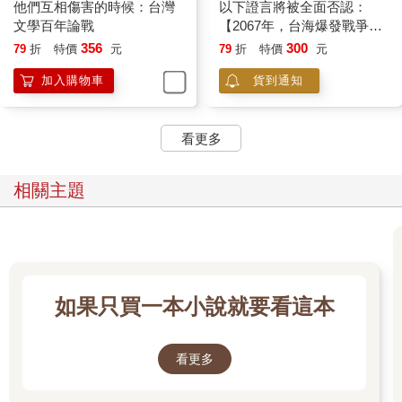
他們互相傷害的時候：台灣
以下證言將被全面否認：
文學百年論戰
【2067年，台海爆發戰爭二
十年後，五組人說出他們在
356
300
79
折
特價
元
79
折
特價
元
戰時的奇特遭遇⋯⋯】
加入購物車
貨到通知
看更多
相關主題
如果只買一本小說就要看這本
看更多