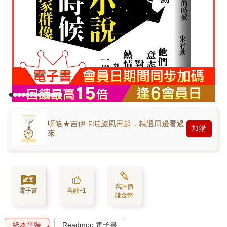
呀哈★吉伊卡哇旋風再起，精選周邊看過
加購
來
寫評價
電子書
喜歡+1
賺金幣
紙本平裝
Readmoo 電子書