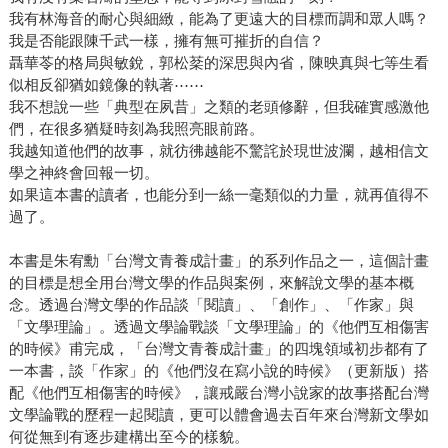
我有林海音的耐心與細緻，能為了更遠大的目標而調和眾人嗎？
我是否能跟陳千武一樣，擁有無可摧折的自信？
聶華苓的格局與敏銳，郭松棻的深思與內省，陳映真與七等生看
似相反卻猶如鏡像的執著⋯⋯
我不想說一些「典型在夙昔」之類的老頭修辭，但我確實感激他
們，在很多猶疑時刻為我照亮眼前路。
我越知道他們的故事，就彷彿越能不驚詫於現世波瀾，越相信文
學之神終會回報一切。
如果這本書的讀者，也能分到一絲一毫類似的力量，就再值得不
過了。
本書是朱宥勳「台灣文青養成計畫」的系列作品之一，這個計畫
的目標是想全用台灣文學的作品與案例，來解說文學的基本概
念。透過台灣文學的作品談「閱讀」、「創作」、「作家」與
「文學理論」。透過文學論戰談「文學理論」的《他們互相傷害
的時候》甫完成，「台灣文青養成計畫」的四塊領域初步都有了
一本書，談「作家」的《他們沒在寫小說的時候》（更新版）搭
配《他們互相傷害的時候》，讓戒嚴台灣小說家的故事搭配台灣
文學論戰的歷程一起閱讀，更可以體會過去百年來台灣新文學如
何從無到有逐步建構出至今的樣貌。