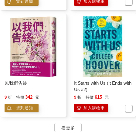
有。
貨到通知
加入購物車
這個男的想必意識到自己不是這種高級材質的對手，因為他
終於不再踹那張椅子。現在他站在椅子前方，雙手垂在身體兩
側，緊緊握拳。老實說，我有一點羨慕他。這個人正得意地對露
台家具發洩怒氣。他想必跟我一樣，度過非常糟糕的一天。如果
說，我壓抑了攻擊的念頭，直到怒意轉變成消極的抵抗，而他，
卻有發洩的出口。
以前，我的發洩出口是花草。壓力找來，我會到後花園，把
看見的雜草統統拔除。兩年前搬來波士頓，我沒有了後花園，也
沒有露台，連雜草都沒有。
也許我該花錢買張航海級聚合材質的露台椅。
我用了點時間仔細觀察他，好奇他會不會做什麼，但他只是
站在原地，往下瞪著那張椅子。他的雙手不再緊緊握拳，改插在
以我們告終
It Starts with Us (It Ends with
腰際，我這才注意到，他的襯衫袖子在二頭肌的位置過度緊繃；
Us #2)
其他地方都很合身，但他的手臂太粗壯了。他伸手往口袋掏東
342
615
9
折
特價
元
9
折
特價
元
西。找到了。我相當確定，他想繼續釋放更多的怒氣，因為他點
貨到通知
加入購物車
了一支大麻菸。
我二十三歲了，念過大學，也抽過兩、三次消遣用的大麻。
我不會因為他想私下呼麻而批評他。但問題來了，他並不是「私
看更多
下」呼麻，他只是還不曉得這裡有人。
他深吸一口大麻菸，準備轉身回到矮牆邊，他呼了一口大