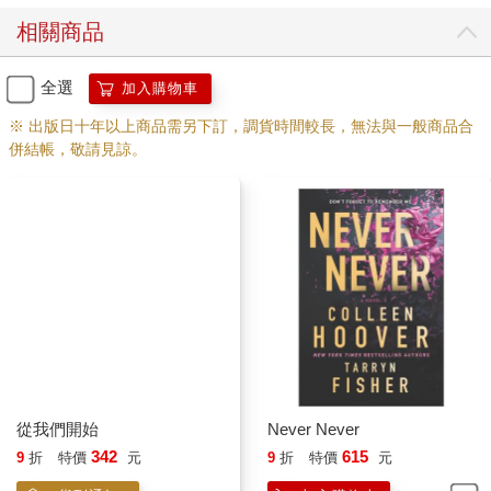
一個忙，不要是個男的，好歹來個女生吧。假如我在露台上不得
相關商品
不多個伴，我寧願是個女伴。我不是弱不禁風的人，多數情況
下，我應該保護得了自己，但現在的我好放鬆、好愜意，真的不
想在大半夜一個人跟一名陌生男子待在屋頂上。我大概會擔心自
全選
加入購物車
身安危，覺得需要離開，可是我又超不想走。我說了，在這
※ 出版日十年以上商品需另下訂，調貨時間較長，無法與一般商品合
裡……好愜意。
併結帳，敬請見諒。
一陣子後，我總算將目光慢慢移往倚靠矮牆的剪影。還真幸
運呀，百分之百是個男的。即使那個人靠著欄杆，我看得出他個
子很高，寬闊的肩膀與雙手抱頭的脆弱形成鮮明對比。我隱約看
見他的背部劇烈起伏，他在用力深吸氣，吸夠了又刻意把氣呼出
去。
他一副要崩潰的樣子。我思忖著要不要開口告訴他這裡還有
人，或是清一清喉嚨。我還在思考，尚未付出行動，就在這時，
他轉過身，伸腳踹後方的露台椅。
椅子刮過地板，我瑟縮了一下，但他好像沒注意到有人在
看，他不只踹那一腳，還一直踹著椅子，踹了又踹。椅子被他單
腳重擊，卻不屈服，只是朝反方向奔馳而去，離他愈來愈遠。
那張椅子一定是用航海級聚合物做的。我曾經看我父親倒車
從我們開始
Never Never
撞上航海級聚合材質做的戶外露台桌，結果被那張桌子狠狠嘲笑
342
615
9
折
特價
元
9
折
特價
元
了一番。他車子的保險桿撞凹一個洞，桌子上連一條刮痕都沒