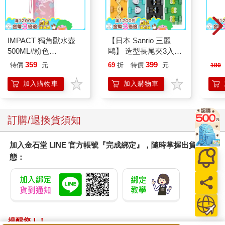
IMPACT 獨角獸水壺
【日本 Sanrio 三麗
幸運
500ML#粉色
鷗】 造型長尾夾3入組
195
IM00B11PK
(8款可選) 凱蒂貓 Hello
359
399
特價
元
69
折
特價
元
180
Kitty 庫洛米 布丁狗 酷
企鵝
加入購物車
加入購物車
訂購/退換貨須知
加入金石堂 LINE 官方帳號『完成綁定』，隨時掌握出貨動
態：
提醒您！！