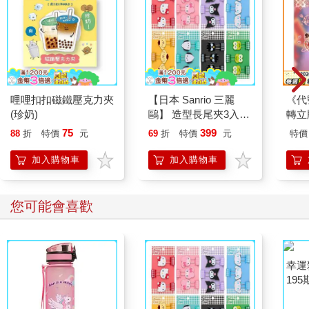
哩哩扣扣磁鐵壓克力夾
【日本 Sanrio 三麗
《代
(珍奶)
鷗】 造型長尾夾3入組
轉立
(8款可選) 凱蒂貓 Hello
75
399
88
折
特價
元
69
折
特價
元
特價
Kitty 庫洛米 布丁狗 酷
企鵝
加入購物車
加入購物車
您可能會喜歡