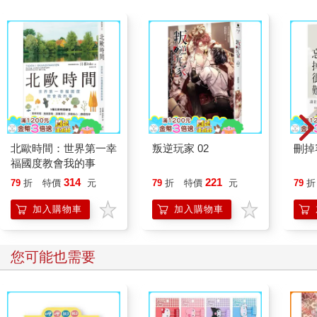
北歐時間：世界第一幸
叛逆玩家 02
刪掉
福國度教會我的事
314
221
79
折
特價
元
79
折
特價
元
79
折
加入購物車
加入購物車
您可能也需要