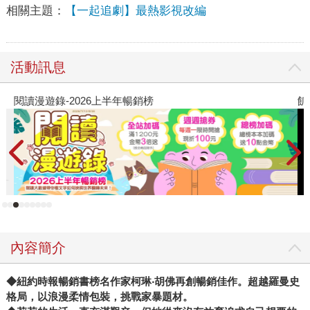
相關主題：
【一起追劇】最熱影視改編
活動訊息
閱讀漫遊錄-2026上半年暢銷榜
飢
內容簡介
◆紐約時報暢銷書榜名作家柯琳‧胡佛再創暢銷佳作。超越羅曼史
格局，以浪漫柔情包裝，挑戰家暴題材。