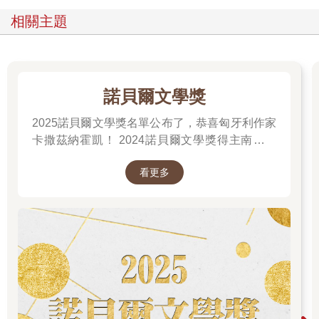
麻，發現我人在這裡。就在我們四目相交時，他停下腳步看我，
相關主題
臉上沒有驚訝，也沒有感興趣的表情。他離我大約三公尺，星光
夠亮，我看見他正慢慢上下打量我，但我完全摸不透他在想什
麼。這個男人把自己的牌藏得很好。他有一雙細長的眼睛，嘴唇
緊閉，像男版的蒙娜麗莎。
「妳叫什麼名字？」他問。
諾貝爾文學獎
他的聲音觸動我的胃。這可不妙。聲音應該要在耳朵打住，
2025諾貝爾文學獎名單公布了，恭喜匈牙利作家
但有時候、極少數的情況，聲音可是會貫穿耳膜，直直往下竄，
在體內迴盪。他就有著那樣的嗓音—深沉、有自信，聽起來滑順
卡撒茲納霍凱！ 2024諾貝爾文學獎得主南韓女
有如奶油。
作家──韓江 新書出版。 更多精彩好看的得獎作
我沒有回答，於是他把菸捲放回嘴邊，又抽一口。
看更多
品
「莉莉。」我終於開口。
（未完）