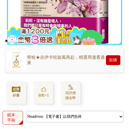
呀哈★吉伊卡哇旋風再起，精選周邊看過
加購
來
寫評價
好書
喜歡+1
賺金幣
紙本
平裝