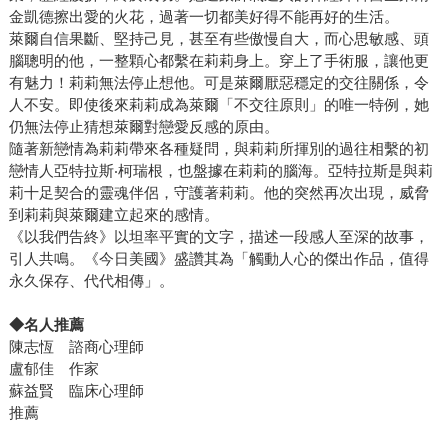
金凱德擦出愛的火花，過著一切都美好得不能再好的生活。
萊爾自信果斷、堅持己見，甚至有些傲慢自大，而心思敏感、頭
腦聰明的他，一整顆心都繫在莉莉身上。穿上了手術服，讓他更
有魅力！莉莉無法停止想他。可是萊爾厭惡穩定的交往關係，令
人不安。即使後來莉莉成為萊爾「不交往原則」的唯一特例，她
仍無法停止猜想萊爾對戀愛反感的原由。
隨著新戀情為莉莉帶來各種疑問，與莉莉所揮別的過往相繫的初
戀情人亞特拉斯‧柯瑞根，也盤據在莉莉的腦海。亞特拉斯是與莉
莉十足契合的靈魂伴侶，守護著莉莉。他的突然再次出現，威脅
到莉莉與萊爾建立起來的感情。
《以我們告終》以坦率平實的文字，描述一段感人至深的故事，
引人共鳴。《今日美國》盛讚其為「觸動人心的傑出作品，值得
永久保存、代代相傳」。
◆名人推薦
陳志恆 諮商心理師
盧郁佳 作家
蘇益賢 臨床心理師
推薦