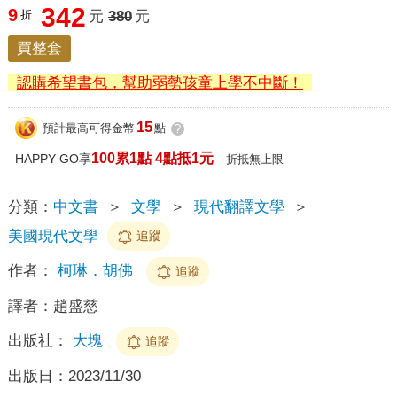
342
9
折
元
380
元
買整套
認購希望書包，幫助弱勢孩童上學不中斷！
15
預計最高可得金幣
點
?
100累1點 4點抵1元
HAPPY GO享
折抵無上限
分類：
中文書
＞
文學
＞
現代翻譯文學
＞
美國現代文學
追蹤
作者：
柯琳．胡佛
追蹤
譯者：
趙盛慈
出版社：
大塊
追蹤
出版日：
2023/11/30