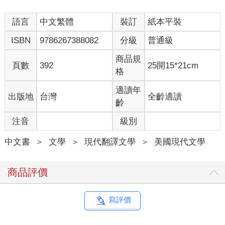
今天一致完悼詞，我就連忙搭機返回波士頓，一找到進得去
語言
中文繁體
裝訂
紙本平裝
的大樓的屋頂，就衝了進去。再強調一次，並不是我想自殺。我
沒有從屋頂墜落的打算，只是太需要新鮮空氣和寧靜，而該死
ISBN
9786267388082
分級
普通級
的，我住在公寓三樓，沒法上到屋頂露台，室友又愛唱歌給自己
聽。
商品規
頁數
392
25開15*21cm
我沒料到這個屋頂竟然這麼冷。不致冷到讓人受不了，只是
格
不太舒適，不過至少可以看星星。我望著明亮的夜空，真切感受
到蒼穹之浩瀚，這時死去的父親、惱人的室友、失當的悼念文，
適讀年
出版地
台灣
全齡適讀
都沒那麼糟糕了。
齡
我熱愛仰望天空，感受自身的渺小。
注音
級別
我好喜歡今天這一夜。那個……讓我用過去式再說一次，更
精準傳達我的感受。
中文書
＞
文學
＞
現代翻譯文學
＞
美國現代文學
我「剛才」好喜歡這一個夜晚。
可惜屋頂大門被人使勁推開，我猜有人會從樓梯口衝出來。
接下來，大門再度被人使勁甩上，露台上傳來快速走動的腳
商品評價
步聲。我懶得去看是誰，不管是誰，都不太可能注意到門口左側
後面這裡，有一個人跨坐在矮牆上。是他自己急匆匆踏出門口，
要是他以為這裡只有他一個人，不是我的錯。
寫評價
我輕嘆一口氣，閉上眼，頭往後方的灰泥牆靠，咒罵宇宙，
奪走我這一小段平和的內省時光。拜託，希望宇宙今天至少幫我