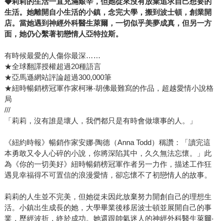
◆莉莉的生活一直充滿艱辛，但她從來沒有放棄追求自己想要的
生活。她離開自小生活的小鎮，念完大學，搬到波士頓，創業開
店。當她遇到神經外科醫生萊爾，一切似乎美夢成真，但另一方
面，她仍心繫著初戀情人亞特拉斯。
有時候最愛的人傷你最深……
★全球翻譯授權超過20種語言
★亞馬遜網站評論超過300,000筆
★紐時暢銷榜冠軍作家柯琳‧胡佛最難寫的作品，超越愛情小說格
局
///
「莉莉，沒有誰是壞人，我們都只是有時會做壞事的人。」
《紐約時報》暢銷作家安娜‧陶德（Anna Todd）稱讚：「讀完這
本勇敢又令人心碎的小說，你將深陷其中，久久無法忘懷。」此
為《你的一切美好》紐時暢銷榜冠軍作者另一力作，描述工作狂
遇見幸福得不可置信的浪漫愛情，卻忘懷不了初戀情人的故事。
莉莉的人生並不完美，但她從未因此放棄努力開創自己的理想生
活。小鎮出生成長的她，大學畢業後移居波士頓並展開自己的事
業，歷經波折，終於成功。她還跟帥氣迷人的神經外科醫生萊爾‧