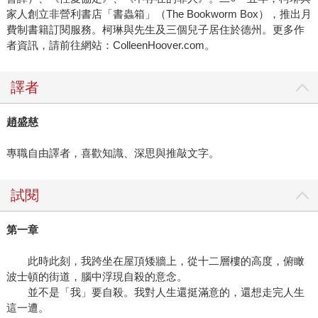
家人創立非營利書店「書蟲箱」（The Bookworm Box），推出月
費制書籍訂閱服務。柯琳與先生及三個兒子居住於德州。更多作
者資訊，請前往網站：ColleenHoover.com。
譯者
趙盛慈
專職自由譯者，喜歡知識、深思與推敲文字。
試閱
第一章
此時此刻，我跨坐在屋頂矮牆上，從十二層樓的高度，俯瞰
波士頓的街道，腦中浮現自殺的意念。
並不是「我」要自殺。我對人生還挺滿意的，還想走完人生
這一遭。