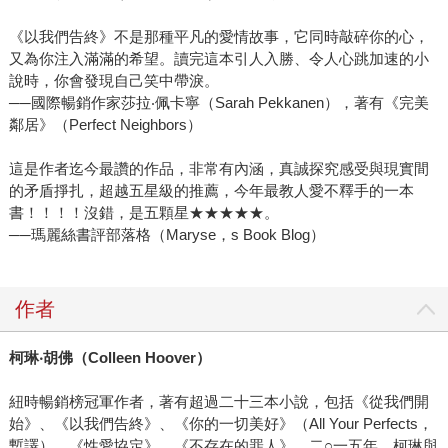
《以我們告終》不是那種平凡的愛情故事，它同時敲碎你的心，
又為你注入滿滿的希望。讀完這本引人入勝、令人心跳加速的小
說時，你會發現自己笑中帶淚。
──國際暢銷作家莎拉‧佩卡寧（Sarah Pekkanen），著有《完美
鄰居》（Perfect Neighbors）
這是作者迄今最讚的作品，非常有內涵，真誠探究感受與現實間
的矛盾掙扎，超越五星級的推薦，今年最教人愛不釋手的一本
書！！！！沒錯，是五顆星★★★★★。
──瑪麗絲書評部落格（Maryse，s Book Blog）
作者
柯琳‧胡佛（Colleen Hoover）
紐時暢銷榜冠軍作者，著有超過二十三本小說，包括《從我們開
始》、《以我們告終》、《你的一切美好》（All Your Perfects，
暫譯）、《性愛協定》、《不存在的罪人》。二○一五年，柯琳與