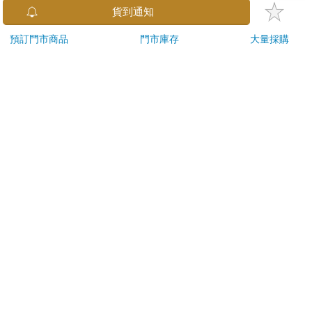
金石堂及銀行均不會請您操作ATM! 如接獲電話要求您前往
貨到通知
ATM提款機，請不要聽從指示，以免受騙上當！
預訂門市商品
門市庫存
大量採購
退換貨須知：
**提醒您，鑑賞期不等於試用期，退回商品須為全新狀態**
依據「消費者保護法」第19條及行政院消費者保護處公告之
「通訊交易解除權合理例外情事適用準則」，以下商品購買
後，除商品本身有瑕疵外，將不提供7天的猶豫期：
易於腐敗、保存期限較短或解約時即將逾期。（如：生
鮮食品）
依消費者要求所為之客製化給付。（客製化商品）
報紙、期刊或雜誌。（含MOOK、外文雜誌）
經消費者拆封之影音商品或電腦軟體。
非以有形媒介提供之數位內容或一經提供即為完成之線
上服務，經消費者事先同意始提供。（如：電子書、電
子雜誌、下載版軟體、虛擬商品…等）
已拆封之個人衛生用品。（如：內衣褲、刮鬍刀、除毛
刀…等）
若非上列種類商品，均享有到貨7天的猶豫期（含例假