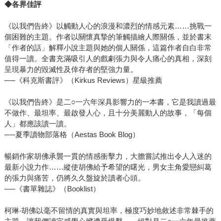
◆各界佳評
《以我們告終》以觸動人心的浪漫和濃烈的情感元素……挑戰一
個困難的主題。作者以關懷真摯的筆觸描繪人際關係，並於書末
「作者的話」解釋小說主題與她的個人關係，這篇作者自白非常
值得一讀。全書充滿吸引人的戲劇張力與令人痛心的真相，深刻
呈現暴力的毀滅性及倖存者的堅強力量。
──《科克斯書評》（Kirkus Reviews）星級推薦
《以我們告終》是二○一六年深具影響力的一本書，它是我讀過最
不做作、最坦率、最啟發人心，且十分美麗動人的故事，「每個
人」都應該讀一讀。
──夏季讀物部落格（Aestas Book Blog）
暢銷作家胡佛承襲一貫的情感衝擊力，大膽嘗試推出令人入迷的
最新小說力作……縱使胡佛給予希望的曙光，男女主角愛戀糾葛
的張力與痛苦，仍將久久盤旋於讀者心頭。
──《書單雜誌》（Booklist）
柯琳‧胡佛以毫不留情的真實與坦率，極度巧妙地敘述非常棘手的