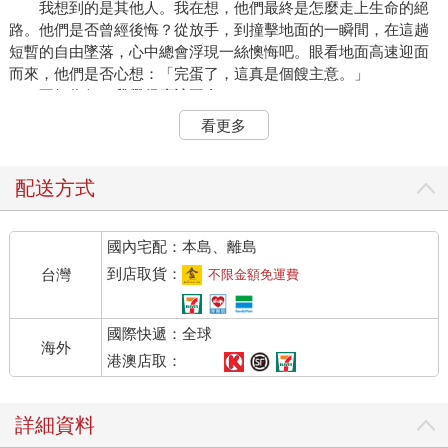
我想到的是其他人。我在想，他們最終是怎麼走上生命的絕
路。他們是否曾經後悔？從放手，到撞擊地面的一瞬間，在這趟
短暫的自由墜落，心中總會浮現一絲懊悔吧。眼看地面高速迎面
而來，他們是否心想：「完蛋了，這真是個餿主意。」
不知為何，我覺得應該不會。
我經常思考死亡，尤其今天，十二小時前，我才上台為人致
看更多
哀，在緬因州普萊瑟拉鎮民面前，發表眾人不曾聽聞的史詩級悼
文。好，也許還稱不上史詩級，但那絕對是場災難。我想答案取
決於你問的人是我媽媽，還是我。我覺得，今天過後，我媽應該
配送方式
一整年都不會跟我說話了。
別想錯了，我的悼文沒有深刻到足以在史上留名，像布魯
國內宅配：本島、離島
克．雪德絲在麥可．傑克森的喪禮發表的悼念詞、史蒂夫．賈伯
斯妹妹的悼念文，或美式足球員派特．提爾曼弟弟哀悼哥哥的
到店取貨：
台灣
不限金額免運費
話，但我的悼文自有堪稱史詩級的理由。
一開始我很緊張，這可是了不起的人物安德魯．布隆的喪
國際快遞：全球
禮。安德魯畢竟是我家鄉普萊瑟拉鎮德高望重的鎮長，經營鎮上
海外
頂尖的房地產仲介公司，太太珍妮．布隆是普萊瑟拉鎮上備受推
港澳店取：
崇、名聲響亮的班級教學助理。此外，安德魯也是莉莉．布隆的
父親。莉莉是個性格古怪的女生，頂著一頭不按牌理出牌的紅
詳細資料
髮，愛上過一個無家可歸的男生，讓家人蒙羞。
她，就是我。我叫莉莉．布隆。安德魯是我爸爸。