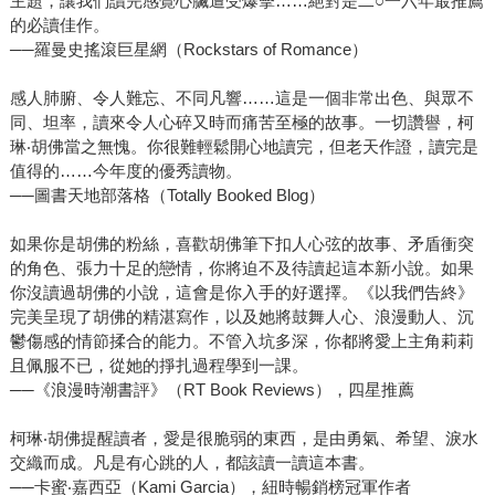
主題，讓我們讀完感覺心臟遭受爆擊……絕對是二○一六年最推薦
的必讀佳作。
──羅曼史搖滾巨星網（Rockstars of Romance）
感人肺腑、令人難忘、不同凡響……這是一個非常出色、與眾不
同、坦率，讀來令人心碎又時而痛苦至極的故事。一切讚譽，柯
琳‧胡佛當之無愧。你很難輕鬆開心地讀完，但老天作證，讀完是
值得的……今年度的優秀讀物。
──圖書天地部落格（Totally Booked Blog）
如果你是胡佛的粉絲，喜歡胡佛筆下扣人心弦的故事、矛盾衝突
的角色、張力十足的戀情，你將迫不及待讀起這本新小說。如果
你沒讀過胡佛的小說，這會是你入手的好選擇。《以我們告終》
完美呈現了胡佛的精湛寫作，以及她將鼓舞人心、浪漫動人、沉
鬱傷感的情節揉合的能力。不管入坑多深，你都將愛上主角莉莉
且佩服不已，從她的掙扎過程學到一課。
──《浪漫時潮書評》（RT Book Reviews），四星推薦
柯琳‧胡佛提醒讀者，愛是很脆弱的東西，是由勇氣、希望、淚水
交織而成。凡是有心跳的人，都該讀一讀這本書。
──卡蜜‧嘉西亞（Kami Garcia），紐時暢銷榜冠軍作者