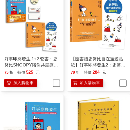
好事即將發生 1+2 套書：史
【隨書贈史努比自在遨遊貼
努比SNOOPY陪你共度療癒
紙】好事即將發生2：史努比
生活！
Snoopy陪你發現獨一無二的
525
284
75
折
特價
元
79
折
特價
元
自己
加入購物車
加入購物車