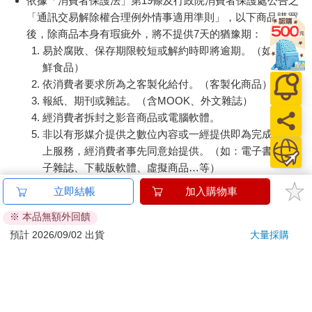
依據「消費者保護法」第19條及行政院消費者保護處公告之
「通訊交易解除權合理例外情事適用準則」，以下商品購買
後，除商品本身有瑕疵外，將不提供7天的猶豫期：
易於腐敗、保存期限較短或解約時即將逾期。（如：生
鮮食品）
依消費者要求所為之客製化給付。（客製化商品）
報紙、期刊或雜誌。（含MOOK、外文雜誌）
經消費者拆封之影音商品或電腦軟體。
非以有形媒介提供之數位內容或一經提供即為完成之線
上服務，經消費者事先同意始提供。（如：電子書、電
子雜誌、下載版軟體、虛擬商品…等）
已拆封之個人衛生用品。（如：內衣褲、刮鬍刀、除毛
立即結帳
加入購物車
刀…等）
※ 本品無額外回饋
若非上列種類商品，均享有到貨7天的猶豫期（含例假
日）。
預計 2026/09/02 出貨
大量採購
辦理退換貨時，商品（組合商品恕無法接受單獨退貨）必須
是您收到商品時的原始狀態（包含商品本體、配件、贈品、
保證書、所有附隨資料文件及原廠內外包裝…等），請勿直
接使用原廠包裝寄送，或於原廠包裝上黏貼紙張或書寫文