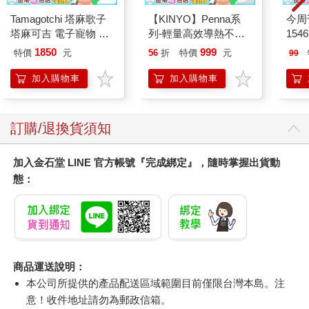
Tamagotchi 塔麻歌子
【KINYO】Penna系
今周
塔麻可吉 電子寵物 樂
列-輕量高效導熱不沾
154
園系列（熱帶橙果／極
平煎鍋30cm
1850
999
特價
元
56
折
特價
元
99
地冰雪）
加入購物車
加入購物車
訂購/退換貨須知
加入金石堂 LINE 官方帳號『完成綁定』，隨時掌握出貨動
態：
商品運送說明：
本公司所提供的產品配送區域範圍目前僅限台灣本島。注
意！收件地址請勿為郵政信箱。