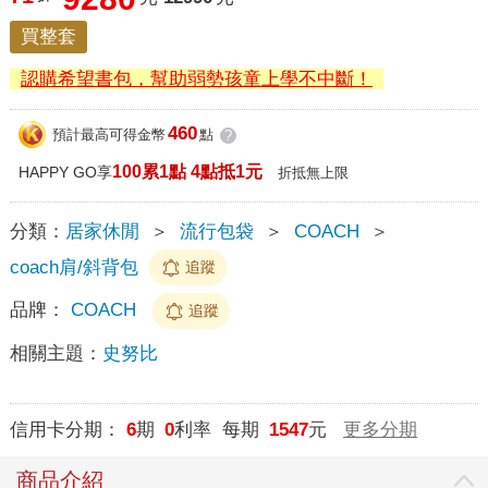
買整套
認購希望書包，幫助弱勢孩童上學不中斷！
460
預計最高可得金幣
點
?
100累1點 4點抵1元
HAPPY GO享
折抵無上限
分類：
居家休閒
＞
流行包袋
＞
COACH
＞
coach肩/斜背包
追蹤
品牌：
COACH
追蹤
相關主題：
史努比
信用卡分期：
6
期
0
利率 每期
1547
元
更多分期
商品介紹