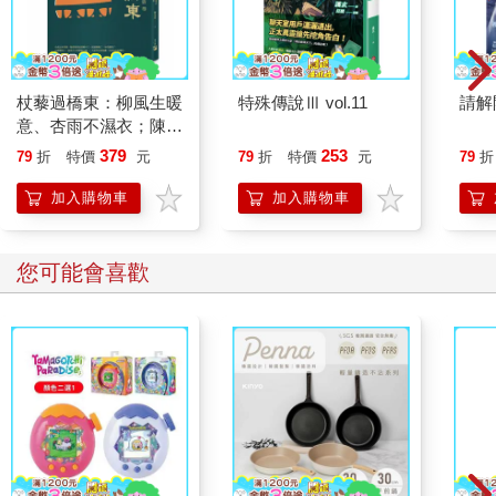
杖藜過橋東：柳風生暖
特殊傳說Ⅲ vol.11
請解
意、杏雨不濕衣；陳亮
恭談以心轉境的適齡漫
379
253
79
折
特價
元
79
折
特價
元
79
折
想
加入購物車
加入購物車
您可能會喜歡