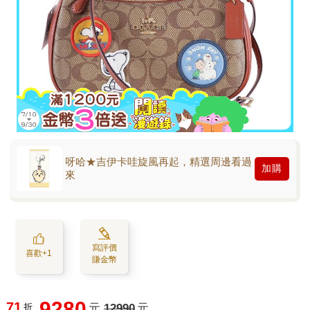
呀哈★吉伊卡哇旋風再起，精選周邊看過
加購
來
寫評價
喜歡+1
賺金幣
9280
71
折
元
12990
元