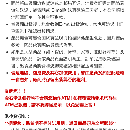
商品將由廠商透過貨運或是郵局寄送。消費者訂購之商品若
無法送達，經電話或 E-mail無法聯繫逾三天者，本公司將取
消該筆訂單，並且全額退款。
當廠商出貨後，您會收到E-mail出貨通知，您也可透過【
訂
單查詢
】確認出貨情況。
產品顏色可能會因網頁呈現與拍攝關係產生色差，圖片僅供
參考，商品依實際供貨樣式為準。
如果是大型商品（如：傢俱、床墊、家電、運動器材等）及
需安裝商品，請依商品頁面說明為主。訂單完成收款確認
後，出貨廠商將會和您聯繫確認相關配送等細節。
偏遠地區、樓層費及其它加價費用，皆由廠商於約定配送時
一併告知，廠商將保留出貨與否的權利。
提醒您！！
金石堂及銀行均不會請您操作ATM! 如接獲電話要求您前往
ATM提款機，請不要聽從指示，以免受騙上當！
退換貨須知：
**提醒您，鑑賞期不等於試用期，退回商品須為全新狀態**