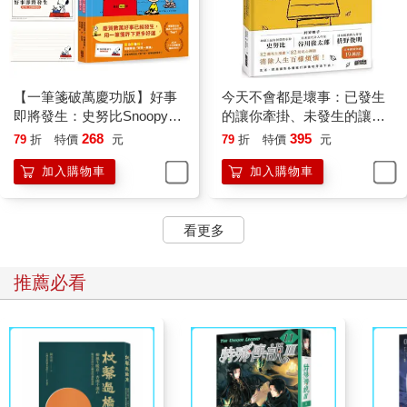
【一筆箋破萬慶功版】好事
今天不會都是壞事：已發生
即將發生：史努比Snoopy陪
的讓你牽掛、未發生的讓你
你找到自我認同，激勵低潮
擔憂？SNOOPY史努比的定
268
395
79
折
特價
元
79
折
特價
元
人生
心禪智慧
加入購物車
加入購物車
看更多
推薦必看