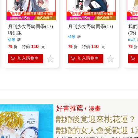
月刊少女野崎同學(17)
月刊少女野崎同學(17)
我們
特別版
(05)
樁泉
著
樁泉
著
ma2
110
110
79
折
特價
元
79
折
特價
元
79
折
加入購物車
加入購物車
好書推薦
/ 漫畫
離婚後竟迎來桃花運？
離婚的女人會受歡迎 1