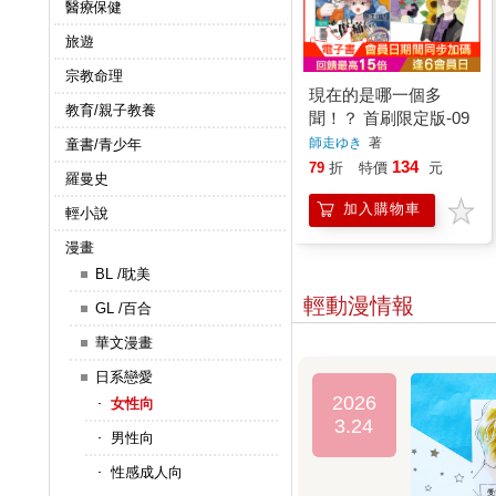
醫療保健
旅遊
宗教命理
現在的是哪一個多
教育/親子教養
聞！？ 首刷限定版-09
師走ゆき
著
童書/青少年
134
79
折
特價
元
羅曼史
加入購物車
輕小說
漫畫
BL /耽美
輕動漫情報
GL /百合
華文漫畫
日系戀愛
2026
女性向
3.24
男性向
性感成人向