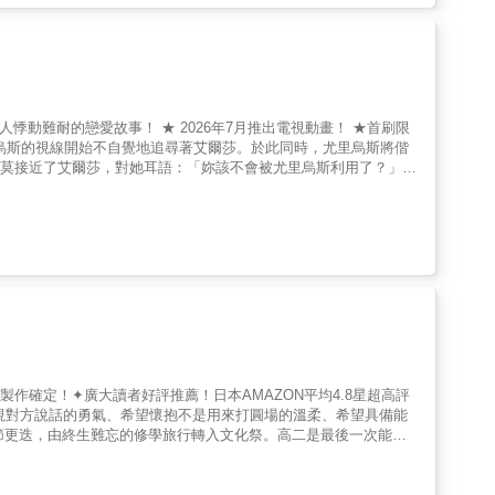
悸動難耐的戀愛故事！ ★ 2026年7月推出電視動畫！ ★首刷限
烏斯的視線開始不自覺地追尋著艾爾莎。於此同時，尤里烏斯將偕
爾莫接近了艾爾莎，對她耳語：「妳該不會被尤里烏斯利用了？」
製作確定！✦廣大讀者好評推薦！日本AMAZON平均4.8星超高評
視對方說話的勇氣、希望懷抱不是用來打圓場的溫柔、希望具備能
季節更迭，由終生難忘的修學旅行轉入文化祭。高二是最後一次能夠
比。聰介則在話劇中面對了自己。兩個人的距離即將…！