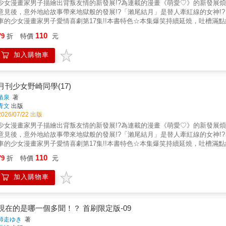
少女漫畫家男子描繪出背叛友情的新發展!?為連載的漫畫《萌愛♡》的新發展
意見後，意外地給故事帶來地獄般的發展!?「瀨尾結月」是替人牽紅線的女神!
車的少女漫畫家男子愛情喜劇第17集!!本書特色☆本集爆笑持續延燒，吐槽滿
書衣等你來收集！
110
79
折
特價
元
加入購物車
月刊少女野崎同學(17)
樁泉
著
青文
出版
2026/07/22 出版
少女漫畫家男子描繪出背叛友情的新發展!?為連載的漫畫《萌愛♡》的新發展
意見後，意外地給故事帶來地獄般的發展!?「瀨尾結月」是替人牽紅線的女神!
車的少女漫畫家男子愛情喜劇第17集!!本書特色☆本集爆笑持續延燒，吐槽滿
別版喔！
110
79
折
特價
元
加入購物車
現在的是哪一個多聞！？ 首刷限定版-09
師走ゆき
著