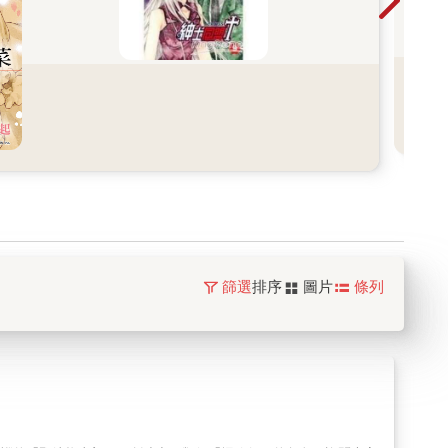
篩選
排序
圖片
條列