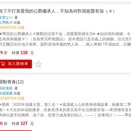
說了不打算愛我的公爵繼承人，不知為何對我寵愛有加（４）
水埜なつ
著
台灣角川
出版
2026/07/16 出版
★彆扭的公爵繼承人✕樂觀的沒落千金，甜蜜蜜新婚生活♥ ★始於契約婚姻，令人
定精美典藏書卡！（首刷售完即無贈品） 原本應該只是名義上的婚姻，但尤里
同艾爾莎前往地方視察。面對當地準備的雙人床……兩人將會!?不僅如此，亞
……©Natsu Mizuno ©Kei Misawa / FlexComix
118
79
折
特價
元
加入購物車
躍動青春(12)
高松美咲
著
尖端漫畫
出版
2026/07/24 出版
✦榮獲「2020年漫畫大賞」第三名！✦最溫暖人心的青春校園故事，動畫第二季
價！✦天生的幸福散播者．岩倉美津未的東京高中生活療癒登場──希望擁有直
夠伸出援手的胸懷…為了妳，想努力成為更好的人。───｜故事簡介｜───
切身參與活動的機會了…不想留下任何遺憾！一家老小都到場，美津未充實無
127
85
折
特價
元