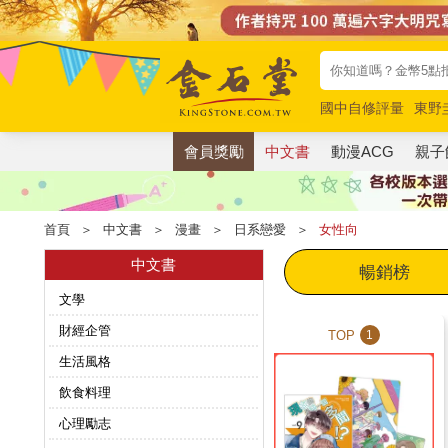
國中自修評量
東野
唯紅花綻放
奧德賽
會員獎勵
中文書
動漫ACG
親子
首頁
＞
中文書
＞
漫畫
＞
日系戀愛
＞
女性向
中文書
暢銷榜
文學
財經企管
TOP
1
生活風格
飲食料理
心理勵志