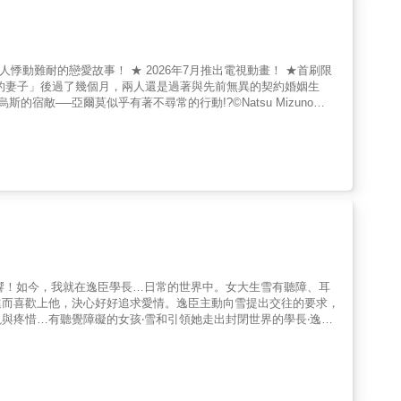
悸動難耐的戀愛故事！ ★ 2026年7月推出電視動畫！ ★首刷限
的妻子」後過了幾個月，兩人還是過著與先前無異的契約婚姻生
敵──亞爾莫似乎有著不尋常的行動!?©Natsu Mizuno
者迴響！如今，我就在逸臣學長…日常的世界中。女大生雪有聽障、耳
進而喜歡上他，決心好好追求愛情。逸臣主動向雪提出交往的要求，
與疼惜…有聽覺障礙的女孩‧雪和引領她走出封閉世界的學長‧逸臣