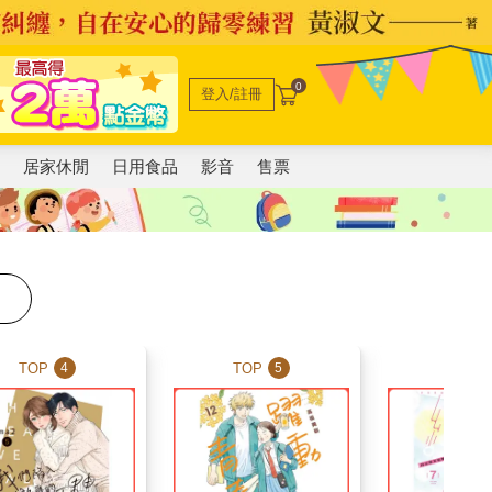
0
登入/註冊
電
居家休閒
日用食品
影音
售票
TOP
TOP
TOP
4
5