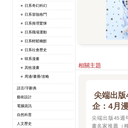
日系奇幻科幻
日系冒險格鬥
日系推理驚悚
日系職場運動
日系輕鬆幽默
日系社會歷史
韓系漫畫
相關主題
其他漫畫
周邊/畫冊/攻略
語言/字辭典
尖端出版
藝術設計
企：4月
電腦資訊
薦（種村
自然科普
尖端出版45週
人文歷史
畫名家推薦（
子