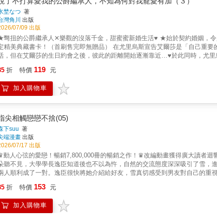
說了不打算愛我的公爵繼承人，不知為何對我寵愛有加（３）
水埜なつ
著
台灣角川
出版
2026/07/09 出版
★彆扭的公爵繼承人✕樂觀的沒落千金，甜蜜蜜新婚生活♥ ★始於契約婚姻，令人
定精美典藏書卡！（首刷售完即無贈品） 在尤里烏斯宣告艾爾莎是「自己重要
活，但在艾爾莎的生日約會之後，彼此的距離開始逐漸靠近…♥於此同時，尤里烏斯的宿
©Kei Misawa / FlexComix
119
85
折
特價
元
加入購物車
指尖相觸戀戀不捨(05)
森下suu
著
尖端漫畫
出版
2026/07/17 出版
♛動人心弦的愛戀！暢銷7,800,000冊的暢銷之作！♛改編動畫獲得廣大讀
朵聽不見，大學學長逸臣知道後也不以為忤，自然的交流態度深深吸引了雪，
兩人順利成了一對。逸臣很快將她介紹給好友，雪真切感受到男友對自己的重視
的純愛物語第５集♡
153
85
折
特價
元
加入購物車