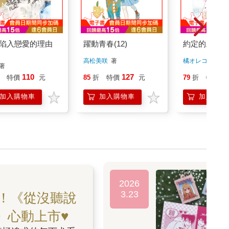
陷入戀愛的理由
躍動青春(12)
約定的灰姑娘(
高松美咲
著
橘オレコ
著
著
110
127
1
特價
元
85
折
特價
元
79
折
特價
加入購物車
加入購物車
加入購物
2026
3.23
！《從沒聽說
》心動上市♥