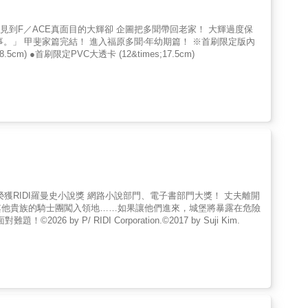
是見到F／ACE真面目的大輝卻 企圖把多聞帶回老家！ 大輝過度保
m) ●首刷限定PVC大透卡 (12&times;17.5cm)
RIDI羅曼史小說獎 網路小說部門、電子書部門大獎！ 丈夫離開
其他貴族的騎士團闖入領地……如果讓他們進來，城堡將暴露在危險
P/ RIDI Corporation.©2017 by Suji Kim.