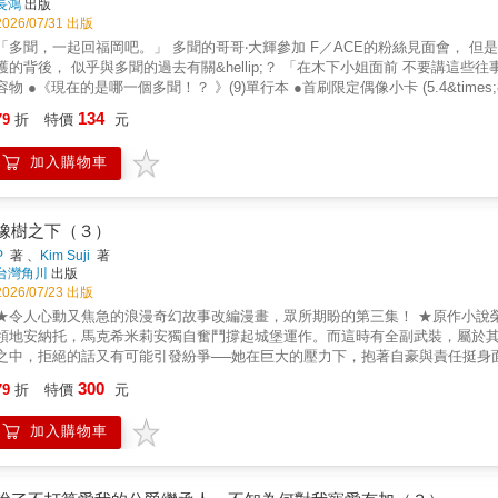
長鴻
出版
2026/07/31 出版
「多聞，一起回福岡吧。」 多聞的哥哥‧大輝參加 F／ACE的粉絲見面會， 但
的背後， 似乎與多聞的過去有關&hellip;？ 「在木下小姐面前 不要講這些往事。」 甲斐家篇完結！ 進入福原多聞‧年幼期篇！ ※首刷限定版內
容物 ●《現在的是哪一個多聞！？ 》(9)單行本 ●首刷限定偶像小卡 (5.4&times;8.5c
134
79
折
特價
元
加入購物車
橡樹之下（３）
P
著 、
Kim Suji
著
台灣角川
出版
2026/07/23 出版
★令人心動又焦急的浪漫奇幻故事改編漫畫，眾所期盼的第三集！ ★原作小說榮獲
領地安納托，馬克希米莉安獨自奮鬥撐起城堡運作。而這時有全副武裝，屬於
之中，拒絕的話又有可能引發紛爭──她在巨大的壓力下，抱著自豪與責任挺身面對難題！©2026 by 
300
79
折
特價
元
加入購物車