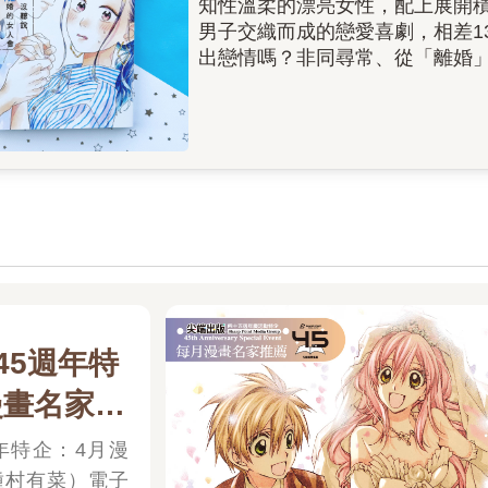
知性溫柔的漂亮女性，配上展開
男子交織而成的戀愛喜劇，相差1
出戀情嗎？非同尋常、從「離婚」
45週年特
漫畫名家推
有菜）電
年特企：4月漫
種村有菜）電子
書展