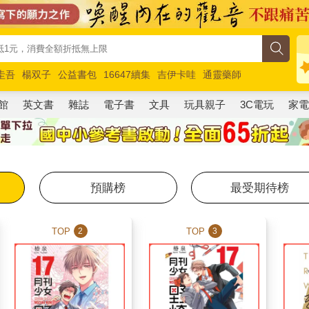
圭吾
楊双子
公益書包
16647續集
吉伊卡哇
通靈藥師
路邊攤新作
馬斯克
玩具總動員5
超慢跑
館
英文書
雜誌
電子書
文具
玩具親子
3C電玩
家
預購榜
最受期待榜
TOP
TOP
2
3