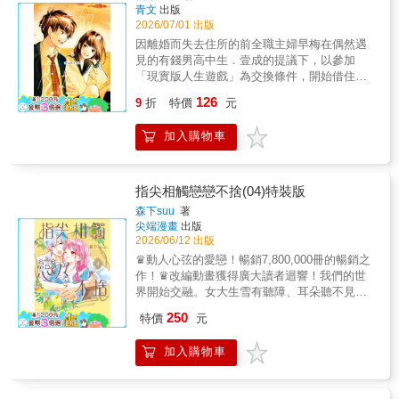
青文
出版
2026/07/01 出版
因離婚而失去住所的前全職主婦早梅在偶然遇
見的有錢男高中生．壹成的提議下，以參加
「現實版人生遊戲」為交換條件，開始借住在
他的家裡。兩人的感情在互相磨合中逐漸加
126
9
折
特價
元
深，早梅也開始把壹成當男人看了…但此時，
早梅卻突然辭去旅館的工作!?壹成認為對成吾
加入購物車
言聽計從的早梅很可疑，便決定聽聽兩人的過
去。終於能聽到10年前，那段耀眼又轉瞬即逝
的戀愛故事…本書特色★倔強、剛離婚又快30
歲的女性╳個性差勁的男高中生★橘オレコ老
指尖相觸戀戀不捨(04)特裝版
師第一部漫畫作品!!
森下suu
著
尖端漫畫
出版
2026/06/12 出版
♛動人心弦的愛戀！暢銷7,800,000冊的暢銷之
作！♛改編動畫獲得廣大讀者迴響！我們的世
界開始交融。女大生雪有聽障、耳朵聽不見，
大學學長逸臣知道後不以為忤，自然交流的態
250
特價
元
度深深吸引了雪，進而喜歡上他，下定決心面
對萌芽的戀情。逸臣主動向雪提出交往的要
加入購物車
求，兩人順利成了一對。雪朝新的世界跨出了
一步，但是…？有聽覺障礙的女孩‧雪和引領她
走出封閉世界的學長‧逸臣的純愛物語第４集