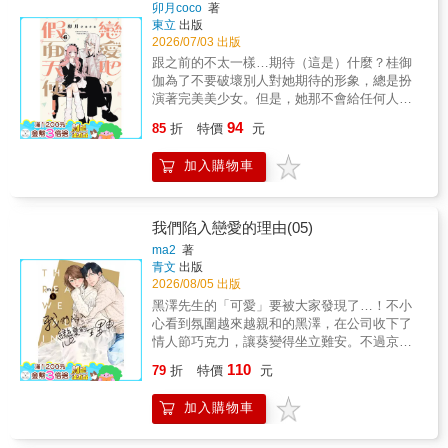
特裝版內含◎✦單行本第5集一本✦霧面防刮
卯月coco
著
PET卡一張✦18×12.5cm萬用收納夾一枚
東立
出版
2026/07/03 出版
跟之前的不太一樣…期待（這是）什麼？桂御
伽為了不要破壞別人對她期待的形象，總是扮
演著完美美少女。但是，她那不會給任何人看
到的真面目，卻被在意的完美男生一刻
94
85
折
特價
元
(Ninomae Toki)看到了。御伽喜歡上同樣擁有真
面目的一刻，雖然一度被他甩了，但御伽依舊
加入購物車
不放棄。另一方面，一刻默默察覺自己的戀慕
之心，在夏日旅行中徹底解放真面目並全力出
擊，但他和御伽仍因為一些小事而誤會彼此。
就在這時，猛烈追求御伽的二神雷竟然…？寫
我們陷入戀愛的理由(05)
實的戀慕之心引發大迴響！假裝完美的男女的
ma2
著
笨拙戀愛♡
青文
出版
2026/08/05 出版
黑澤先生的「可愛」要被大家發現了…！不小
心看到氛圍越來越親和的黑澤，在公司收下了
情人節巧克力，讓葵變得坐立難安。不過京卻
開導她：「這就是和小葵交往的影響」……？
110
79
折
特價
元
而京也向大島提出想要雙人組約會作為自己的
生日禮物！邀請了黑澤和葵，四人一起前往遊
加入購物車
樂園♡看到各自新的一面，彼此之間的距離也
更近了──…本書特色● 我最喜歡和你在一起時