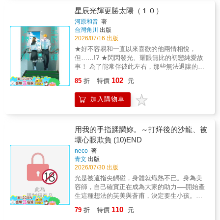
的自己。● 無論是什麼樣的情感，都想以言語
傳達給你。● 愛意溫柔湧出的第５集！
星辰光輝更勝太陽（１０）
河原和音
著
台灣角川
出版
2026/07/16 出版
★好不容易和一直以來喜歡的他兩情相悅，
但……!? ★閃閃發光、耀眼無比的初戀純愛故
事！ 為了能常伴彼此左右，那些無法退讓的事
物──就由我來守護。岩田朔英是個健壯度大於
102
85
折
特價
元
平均值的女孩，她正和青梅竹馬神城光輝交往
❤他們兩人升上二年級，朔英卻受到足球社的
加入購物車
一年級球經千里宣戰，說她喜歡光輝同學──!?
©2021 by Kazune Kawahara/SHUEISHA Inc.
用我的手指蹂躪妳。～打烊後的沙龍、被
壞心眼欺負 (10)END
neco
著
青文
出版
2026/07/30 出版
光是被這指尖觸碰，身體就熾熱不已。身為美
容師，自己確實正在成為大家的助力──開始產
生這種想法的芙美與蒼甫，決定要生小孩。於
是首次毫無保留地彼此結合…隨著感受到的溫
110
79
折
特價
元
度，心靈的牽絆也頓時加深。從小的時候，就