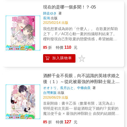
現在的是哪一個多聞！？-05
師走ゆき
著
長鴻
出版
2025/02/14 出版
我也想要成為妳的「什麼人」。 在歌夏的幫助
之下， F／ACE心動一夏的拍攝順利結束了。
櫻利發現自己對歌夏的戀愛情感，希望她能夠
改變心意，可是…？ 除此之外，F／ACE的天
110
85
折
特價
元
使角色‧石橋夏木失蹤了!? 被拜託去找夏木的歌
夏＆陰沉原先生將會…？ 「被我討厭太痛苦
加入購物車
了」…這是什麼意思呢？ 進入新篇章！陰沉原
先生的猛烈攻勢不斷…!?
酒醉千金不長眼，向不認識的英雄求婚之
後（１）～從此被最強的神獸騎士寵上
天!?～
オオトリ、長月おと、中條由良
著
台灣東販
出版
2026/06/29 出版
首刷附錄：書卡乙張（數量有限，送完為止）
明明是初次見面⋯ 卻趁酒勁定下婚約!? 貧窮的
魔法使千金 × 最強的神獸騎士 由契約結婚開始
的奇幻愛情!! 窮到出名的子爵家千金・薇菈，
127
85
折
特價
元
從事宮廷魔法使的工作，並過著將收入寄回老