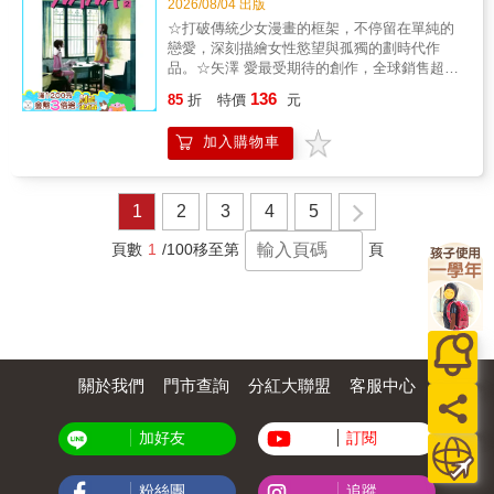
2026/08/04 出版
☆打破傳統少女漫畫的框架，不停留在單純的
戀愛，深刻描繪女性慾望與孤獨的劃時代作
品。☆矢澤 愛最受期待的創作，全球銷售超過
５千萬冊。//「七」象徵幸運，日文的「七」唸
136
85
折
特價
元
作「 NANA 」//// 陪伴少女們數十年的經典，
粉絲必備收藏！！ //新裝版限定：＊內文以電
加入購物車
子完稿製作。＊內容全新監修。＊新增彩色扉
頁收錄。＊還原日文原版標準字。 【故事簡
介】在前往東京的火車上，奈奈與娜娜結識了
彼此，接著又在一次偶然的機會下成為室
1
2
3
4
5
友…？！這是同名的兩位少女，充滿夢想與希
望，前進東京的故事。
頁數
1
/100
移至第
頁
關於我們
門市查詢
分紅大聯盟
客服中心
加好友
訂閱
粉絲團
追蹤