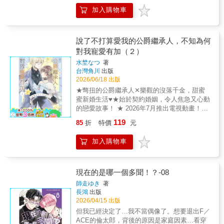
家的生活。期間父親因病倒下，她被迫得儘快
加入購物車
找到願意入贅的對象。滿腦子只有工作、對社
交界一竅不通的薇菈，雖然參加了宴會，卻無
人問津、慘敗收場。抱著至少要賺回參加費的
念頭，薇菈自暴自棄地喝起酒來，不料卻偶然
說了不打算愛我的公爵繼承人，不知為何
邂逅一位擁有藍灰色眼眸的黑髮美男子・盧卡
對我寵愛有加（２）
修。兩人一邊喝酒，一邊聊起各自的困境，意
水埜なつ
著
外地一拍即合。最後竟藉著酒勁，衝動地定下
台灣角川
出版
了契約結婚的約定…？
2026/06/18 出版
★彆扭的公爵繼承人✕樂觀的沒落千金，甜蜜
蜜新婚生活♥★始於契約婚姻，令人焦急又心動
的戀愛故事！ ★ 2026年7月推出電視動畫！★
首刷限定精美典藏書卡！（首刷售完即無贈
119
85
折
特價
元
品）沒落貴族千金──艾爾莎與超級菁英貴族──
尤里烏斯結了契約婚姻。雖然與一般狀況稍有
加入購物車
不同，但她的生活還是一帆風順──本應如此，
然而謎樣的有型貴族突然接近艾爾莎，令她的
周遭開始暗潮洶湧!?而本來對艾爾莎漠不關心
的尤里烏斯，對她的態度也逐漸有了變化…？
現在的是哪一個多聞！？-08
©Natsu Mizuno ©Kei Misawa / FlexComix
師走ゆき
著
長鴻
出版
2026/04/15 出版
但我已經決定了…我不當偶像了。想要退出F／
ACE的倫太郎，背後的原因是家庭因素…看穿