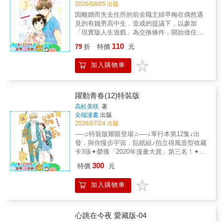
2026/08/05 出版
因離婚而失去住所的前全職主婦早梅在偶然遇
見的有錢男高中生．壹成的提議下，以參加
「現實版人生遊戲」為交換條件，開始借住在
他的家裡。然而成吾也決定要住進壹成和早梅
110
79
折
特價
元
同住的家！兄弟倆雖然互看不順眼，卻還是3人
一起包了餃子，正以為日子要變得熱鬧起來
加入購物車
時，悅子小姐找來能替無法做家事的早梅打理
家裡的人，而那人正是…藝者．菊乃————
本書特色★倔強、剛離婚又快30歲的女性╳個
性差勁的男高中生★橘オレコ老師第一部漫畫
躍動青春(12)特裝版
作品!!
高松美咲
著
尖端漫畫
出版
2026/07/24 出版
──♫特裝版耀眼登場♫──♪單行本第12集♪出
發．與你慢步宇宙．貼紙組♪拍立得風造型收藏
卡3張✦榮獲「2020年漫畫大賞」第三名！✦最
溫暖人心的青春校園故事，動畫第二季製作確
300
特價
元
定！✦廣大讀者好評推薦！日本AMAZON平均
4.8星超高評價！✦天生的幸福散播者．岩倉美
加入購物車
津未的東京高中生活療癒登場──希望擁有直視
對方說話的勇氣、希望懷抱不是用來打圓場的
溫柔、希望具備能夠伸出援手的胸懷…為了
妳，想努力成為更好的人。───｜故事簡介｜
心跳在今夜 愛藏版-04