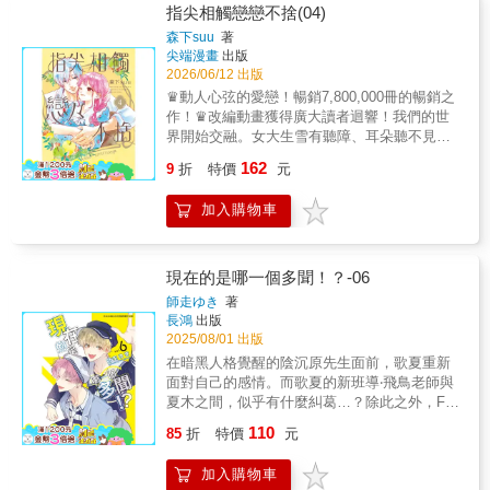
艾爾莎：「今後，我完全不打算愛妳」!?彆扭
指尖相觸戀戀不捨(04)
的公爵繼承人✕樂觀的沒落千金！始於契約婚
森下suu
著
姻，令人焦急又心動的戀愛故事，拉開序幕
尖端漫畫
出版
♥©Natsu Mizuno ©Kei Misawa / FlexComix
2026/06/12 出版
♛動人心弦的愛戀！暢銷7,800,000冊的暢銷之
作！♛改編動畫獲得廣大讀者迴響！我們的世
界開始交融。女大生雪有聽障、耳朵聽不見，
大學學長逸臣知道後不以為忤，自然交流的態
162
9
折
特價
元
度深深吸引了雪，進而喜歡上他，下定決心面
對萌芽的戀情。逸臣主動向雪提出交往的要
加入購物車
求，兩人順利成了一對。雪朝新的世界跨出了
一步，但是…？有聽覺障礙的女孩‧雪和引領她
走出封閉世界的學長‧逸臣的純愛物語第４集♡
現在的是哪一個多聞！？-06
師走ゆき
著
長鴻
出版
2025/08/01 出版
在暗黑人格覺醒的陰沉原先生面前，歌夏重新
面對自己的感情。而歌夏的新班導‧飛鳥老師與
夏木之間，似乎有什麼糾葛…？除此之外，F／
ACE要來到歌夏學校的文化祭了！始終把多聞
110
85
折
特價
元
當神在拜的歌夏，心境產生了變化…!?
加入購物車