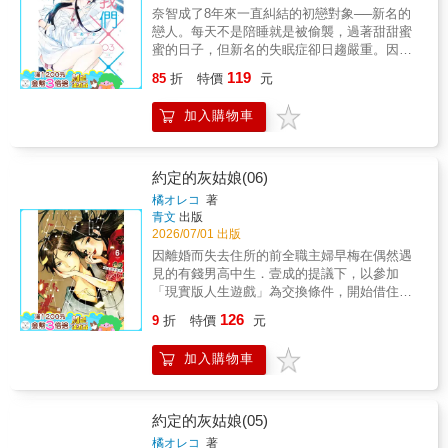
奈智成了8年來一直糾結的初戀對象──新名的
戀人。每天不是陪睡就是被偷襲，過著甜甜蜜
蜜的日子，但新名的失眠症卻日趨嚴重。因為
雖然他無法對奈智開口，但其實一直夢見某個
119
85
折
特價
元
夢…這個時候，新名的朋友‧螢斗帶來一個人，
她竟然是新名的前女友本人!?在日本各大電子
加入購物車
書店排行第１名的話題作，與鄰居的愛情喜劇
最新一集！同時收錄加筆新作短篇
約定的灰姑娘(06)
橘オレコ
著
青文
出版
2026/07/01 出版
因離婚而失去住所的前全職主婦早梅在偶然遇
見的有錢男高中生．壹成的提議下，以參加
「現實版人生遊戲」為交換條件，開始借住在
他的家裡。這次壹成提議的遊戲是「和我去約
126
9
折
特價
元
會」！而早梅抽到的是「煙火大會」。當天，
壹成看見穿著浴衣的早梅後，止不住內心的悸
加入購物車
動，然而藝者．菊乃卻出現在了本該開心玩樂
的兩人面前，後來早梅甚至還和成吾獨處…！
被煽動的壹成，終於將早梅的唇——…!!本書特
色★倔強、剛離婚又快30歲的女性╳個性差勁
約定的灰姑娘(05)
的男高中生★橘オレコ老師第一部漫畫作品!!
橘オレコ
著