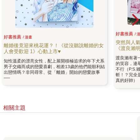
好書推薦
/ 
好書推薦
/ 漫畫
突然與人氣
離婚後竟迎來桃花運？！《從沒聽說離婚的女
《渡良瀨明
人會受歡迎 1》心動上市♥
渡良瀨有著
知性溫柔的漂亮女性，配上展開積極追求的年下犬系
的笑容，連
男子交織而成的戀愛喜劇，相差13歲的他們能順利結
不行（P.S
出戀情嗎？非同尋常、從「離婚」開始的戀愛故事
斬！？完全是
──
真的好帥）
相關主題