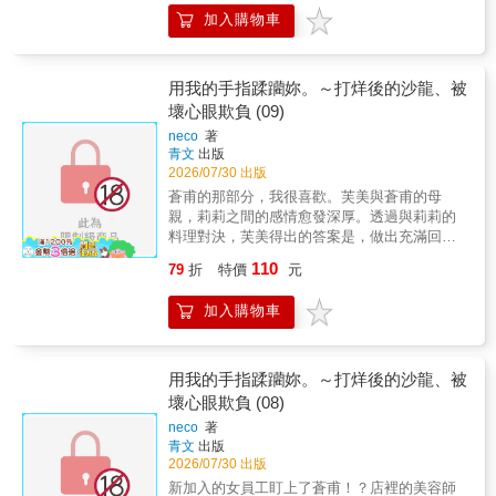
一直喜歡著蒼甫。如今終於迎來婚禮。芙美在
加入購物車
蒼甫的幫助下換上婚紗。新娘的模樣並非終
點。而是此後也要一起攜手前行的幸福的開端
──單行本收錄本篇數年後的加畫短篇本書特色
☆「在渴望我的手指嗎？」被觸碰的地方都熾
用我的手指蹂躪妳。～打烊後的沙龍、被
熱地跳動…☆王牌美容師×樸素女主角沙龍打烊
壞心眼欺負 (09)
後的祕密課程!!並收錄加畫短篇!!
neco
著
青文
出版
2026/07/30 出版
蒼甫的那部分，我很喜歡。芙美與蒼甫的母
親，莉莉之間的感情愈發深厚。透過與莉莉的
料理對決，芙美得出的答案是，做出充滿回憶
的那道料理！究竟能否獲得青睞呢─!?跟蒼甫在
110
79
折
特價
元
一起的日子，不但沒有夫妻之間的倦怠，反而
更心跳加速。希望能讓彼此更加舒服，即使在
加入購物車
床上，也想度過更加濃密的時光。然而這一
次，在去見芙美的家長時發生了問題！芙美的
父親，對於美容師這個職業，始終無法撇除
「不適合結婚」的偏見…!?單行本的加畫短
用我的手指蹂躪妳。～打烊後的沙龍、被
篇，芙美將對蒼甫展開色色的突擊♡本書特色
壞心眼欺負 (08)
☆「在渴望我的手指嗎？」被觸碰的地方都熾
neco
著
熱地跳動…☆王牌美容師×樸素女主角沙龍打烊
青文
出版
後的祕密課程!!並收錄加畫短篇!!
2026/07/30 出版
新加入的女員工盯上了蒼甫！？店裡的美容師