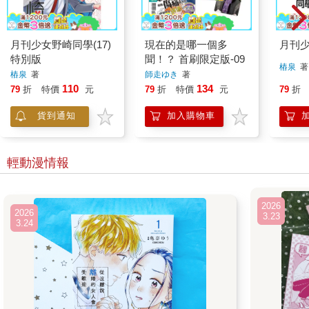
月刊少女野崎同學(17)
現在的是哪一個多
月刊少
特別版
聞！？ 首刷限定版-09
樁泉
著
樁泉
著
師走ゆき
著
110
134
79
折
特價
元
79
折
特價
元
79
折
貨到通知
加入購物車
輕動漫情報
2026
2026
3.23
3.24