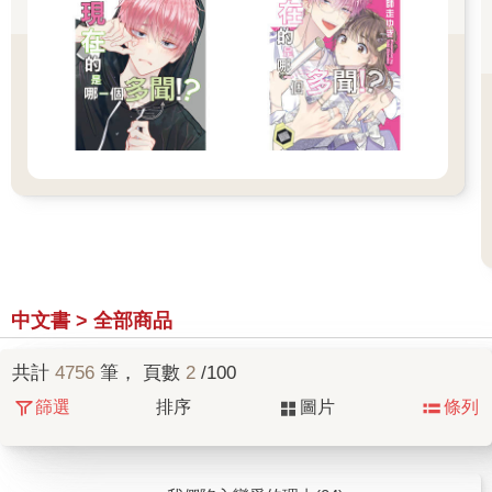
中文書 > 全部商品
共計
4756
筆， 頁數
2
/100
篩選
排序
圖片
條列