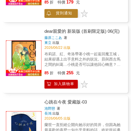
179
85
折
特價
元
(Ninomae Toki)看到了。御伽喜歡上同樣擁有真
面目的一刻，雖然一度被他甩了，但御伽依舊
貨到通知
不放棄。另一方面，一刻默默察覺自己的戀慕
之心，在夏日旅行中徹底解放真面目並全力出
擊，但他和御伽仍因為一些小事而誤會彼此。
就在這時，猛烈追求御伽的二神雷竟然…？寫
dear親愛的 新裝版 (首刷限定版) 06(完)
實的戀慕之心引發大迴響！假裝完美的男女的
藤原ここあ
著
笨拙戀愛♡首刷限定透卡 約10*15cm PET小卡
東立
出版
約6.3*8.9cm 紙
2026/06/22 出版
布莉諾、紅、奇洛帶著小桃一起返回魔王城，
結果卻遇上出乎意料之外的狀況。昴與西古馬
之間的糾葛…小桃是否可以讓他回心轉意？散
葉為了妃杈的幸福，又會做出怎樣的決定？另
255
85
折
特價
元
一方面，妃杈、紅、奇洛、布莉諾一行人終於
找到西古馬的所在地，面對西古馬的威脅，他
加入購物車
們能否順利救回散葉？戰鬥中，昴突如其來的
現身，又會給戰局帶來什麼樣的轉變？《dear
親愛的 新裝版》完結篇！首刷限定明信片 約
12*18cm 紙
心跳在今夜 愛藏版-03
池野戀
著
長鴻
出版
2026/06/05 出版
蘭世一直拒絕公開向她示好的筒井，但因為她
最喜歡的真壁一句出乎意料的話，終於鼓起勇