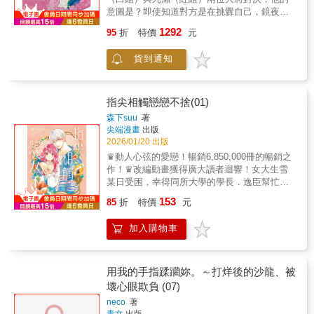
意圖是？即使知道對方是在挑釁自己，鏡夜依
舊認真起來，策劃了各種謀略！最後一項競賽
1292
95
折
特價
元
的對手居然…？體育祭後是二年級的研修旅
行，鏡夜前往法國悄悄探詢環母親的事情。畫
貨到通知
面轉向學院，光和馨依舊在吵架…。馨邀請治
斐去遊樂園，並向她告白！不過他的本意是｜
｜？光和馨是否能成功和好呢？首刷書盒彩圖
卡 約12.8*18.2cm 紙複製簽名板 約
指尖相觸戀戀不捨(01)
12.8*18.2cm 紙
森下suu
著
尖端漫畫
出版
2026/01/20 出版
♛動人心弦的愛戀！暢銷6,850,000冊的暢銷之
作！♛改編動畫獲得廣大讀者迴響！女大生雪
某日受困，幸得同所大學的學長．逸臣幫忙解
圍。得知雪有聽覺障礙聽不見，逸臣仍以自然
153
85
折
特價
元
開放的態度與她交流，逐一帶雪看見不一樣的
新世界。連帶也讓雪發現自己越來越在乎逸
加入購物車
臣……有聽覺障礙的女孩．雪和引領她走出封
閉世界的學長．逸臣的純愛物語第１集♥
用我的手指蹂躪妳。～打烊後的沙龍、被
壞心眼欺負 (07)
neco
著