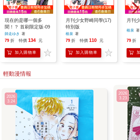
現在的是哪一個多
月刊少女野崎同學(17)
月刊少
聞！？ 首刷限定版-09
特別版
樁泉
著
師走ゆき
著
樁泉
著
134
110
79
折
特價
元
79
折
特價
元
79
折
加入購物車
加入購物車
輕動漫情報
2026
2026
3.23
3.24