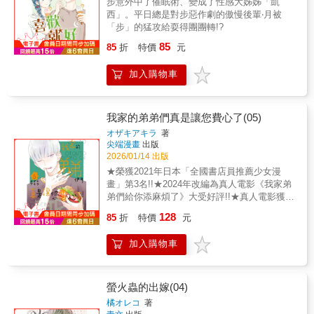
步意外中了催眠術、變成了性感大姊姊「凱
西」。平日總是對步惡作劇的傲慢後輩‧月被
「步」的猛攻給耍得團團轉!?
85
85
折
特價
元
加入購物車
我家的弟弟們真是讓您費心了(05)
オザキアキラ
著
尖端漫畫
出版
2026/01/14 出版
★榮獲2021年日本「全國書店員推薦少女漫
畫」第3名‪‪!!★2024年改編為真人電影《我家弟
弟們給你添麻煩了》大受好評!!★真人電影獲選
為2025年金馬奇幻影展「青少年嚴選影片」，
128
85
折
特價
元
適合闔家觀賞的青春甜蜜喜劇！☆新家人是四
位帥哥弟弟!!☆溫馨又可愛的共居愛情（？）喜
加入購物車
劇熱鬧開幕──♡「從現在開始，我就要像個普
通的女高中生，盡情玩樂，努力讀書。將來或
許還會邂逅美好的戀情⋯」「怎麼一夕之間就
多了四位帥哥（？）弟弟!!」【STORY】糸終
螢火蟲的出嫁(04)
於意識到自己喜歡上了繼弟「源」。為了不破
橘オレコ
著
壞「家人」的關係，她決定把這份心意藏在心