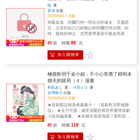
世界反派轉生記第五集！©Akari Hoshi 2024
暁
著
©Izumi Okido, Jyun Hayase
長鴻
出版
2024KADOKAWA CORPORATION
2026/04/17 出版
與吸血鬼．阿爾巴特一同生活的修女．艾麗西
亞，注意到自己已經難以和阿爾巴特分開。此
時，嚴格的神父．克勞斯帶著因不吸血而衰弱
的吸血鬼．瑪琳前來投靠兩人…這兩組人類與
85
85
折
特價
元
吸血鬼的命運去向為何――超人氣的「修女和
吸血鬼」外傳，哥德風愛情故事終於迎來令人
加入購物車
感動的完結!!
極致軟弱千金小姐，不小心答應了精明未
婚夫的賭局（４）漫畫
村田あじ
著 、
小田ヒロ
著
台灣角川
出版
2026/03/19 出版
★首刷限定精美典藏書卡！（首刷售完即無贈
品） ★全力守護，備受溺愛的異世界愛情喜劇
小說改編漫畫。 ★未婚夫過度保護？面對甜蜜
蜜的「賭局」，反派千金也驚慌失措！ 轉生成
119
85
折
特價
元
少女遊戲裡面的反派千金「琵雅」，為避免被
驅逐出境，主動向宰相之子路法斯提出解除婚
加入購物車
約。然而，拒絕的路法斯提出了一場賭局，賭