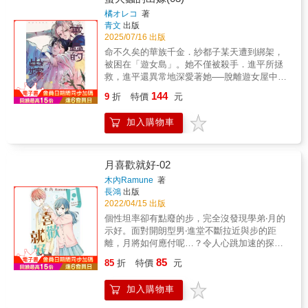
橘オレコ
著
青文
出版
2025/07/16 出版
命不久矣的華族千金．紗都子某天遭到綁架，
被困在「遊女島」。她不僅被殺手．進平所拯
救，進平還異常地深愛著她──脫離遊女屋中的
危機，紗都子與進平利用私下準備的小舟嘗試
144
9
折
特價
元
逃離這座島嶼。「比起戀愛，我更重視夢
想。」「我⋯想和妳結婚。」在前往本島的短
加入購物車
暫期間，兩人互相傾訴彼此的真心話。然而，
此刻卻有黑影襲來──本書特色★異常渴求愛情
的殺手╳為了家族而以結婚為目標的千金。★
面對危機的兩人將會——★首刷限定附錄：雙
月喜歡就好-02
面書衣、雙面書腰★隨書附錄：雙面小卡一張
木內Ramune
著
長鴻
出版
2022/04/15 出版
個性坦率卻有點廢的步，完全沒發現學弟‧月的
示好。面對開朗型男‧進堂不斷拉近與步的距
離，月將如何應付呢…？令人心跳加速的探
病、變成派對咖、文化祭，以及月和步的突發
85
85
折
特價
元
事件層出不窮!?
加入購物車