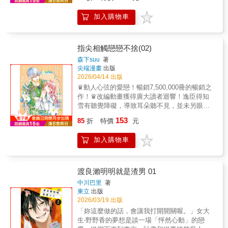
知後不以為忤，與她交流的態度輕鬆自若，讓
雪傾心不已，決心拋開顧慮好好追求愛情。不
加入購物車
輕易顯露心思的逸臣似乎對雪也動了真情，開
始表態…有聽覺障礙的女孩．雪和引領她走出
封閉世界的學長．逸臣的純愛物語第３集♥
指尖相觸戀戀不捨(02)
森下suu
著
尖端漫畫
出版
2026/04/14 出版
♛動人心弦的愛戀！暢銷7,500,000冊的暢銷之
作！♛改編動畫獲得廣大讀者迴響！逸臣得知
雪有聽覺障礙，導致耳朵聽不見，並未另眼看
待，仍以自然開放的態度與她交流，這點讓雪
153
85
折
特價
元
深受感動，進而喜歡上逸臣，決心拋開顧慮好
好追求愛情，所以鼓起勇氣向逸臣表示「想和
加入購物車
學長變得更加要好」，不過…!?有聽覺障礙的
女孩．雪和引領她走出封閉世界的學長．逸臣
的純愛物語第２集♥
渡良瀨明明就是渣男 01
中川巴里
著
東立
出版
2026/03/19 出版
「妳這麼做的話，會讓我打開開關喔。」女大
生‧野野香的夢想是談一場「怦然心動」的戀