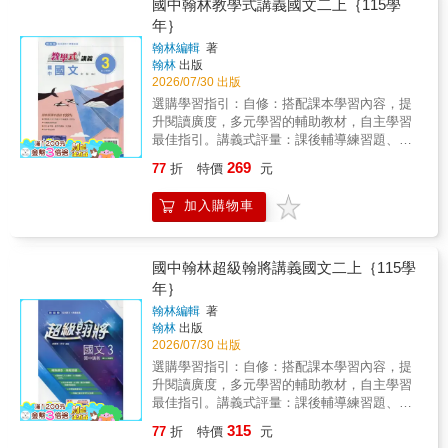
書版本【查詢系統】讓你一次買齊！此系統為
國中翰林教學式講義國文二上｛115學
學年度適用（全新版本）。各校版本資料僅供
年｝
參考，如有更動請以學校公佈為主。商品數量
翰林編輯
著
若超過1本，請進入購物車後可更新數量。因康
翰林
出版
軒、翰林、南一到貨日期不一，建議不可與(一
2026/07/30 出版
般、預購商品)併單，避免影響出貨時間，敬請
選購學習指引：自修：搭配課本學習內容，提
見諒！
升閱讀廣度，多元學習的輔助教材，自主學習
最佳指引。講義式評量：課後輔導練習題、重
點解析，搭配自修加倍學習更有效。 評量：掌
269
77
折
特價
元
握課前學習重點，搭配試題演練，讓孩子預
習、複習更聚焦。測驗卷：考前模擬試卷演
加入購物車
練，加強題庫練習，快速掌握考題時間，衝高
分。注意事項：115年(上)學期各版本參考書，
如需查詢請至金石堂本站官網，國中小各校用
書版本【查詢系統】讓你一次買齊！此系統為
國中翰林超級翰將講義國文二上｛115學
學年度適用（全新版本）。各校版本資料僅供
年｝
參考，如有更動請以學校公佈為主。商品數量
翰林編輯
著
若超過1本，請進入購物車後可更新數量。因康
翰林
出版
軒、翰林、南一到貨日期不一，建議不可與(一
2026/07/30 出版
般、預購商品)併單，避免影響出貨時間，敬請
選購學習指引：自修：搭配課本學習內容，提
見諒！
升閱讀廣度，多元學習的輔助教材，自主學習
最佳指引。講義式評量：課後輔導練習題、重
點解析，搭配自修加倍學習更有效。 評量：掌
315
77
折
特價
元
握課前學習重點，搭配試題演練，讓孩子預