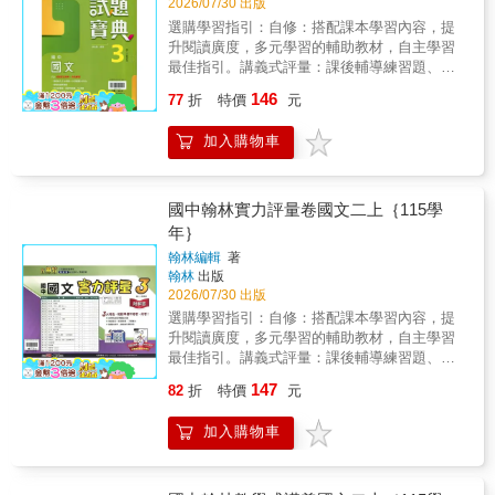
2026/07/30 出版
選購學習指引：自修：搭配課本學習內容，提
升閱讀廣度，多元學習的輔助教材，自主學習
最佳指引。講義式評量：課後輔導練習題、重
點解析，搭配自修加倍學習更有效。 評量：掌
146
77
折
特價
元
握課前學習重點，搭配試題演練，讓孩子預
習、複習更聚焦。測驗卷：考前模擬試卷演
加入購物車
練，加強題庫練習，快速掌握考題時間，衝高
分。注意事項：115年(上)學期各版本參考書，
如需查詢請至金石堂本站官網，國中小各校用
書版本【查詢系統】讓你一次買齊！此系統為
國中翰林實力評量卷國文二上｛115學
學年度適用（全新版本）。各校版本資料僅供
年｝
參考，如有更動請以學校公佈為主。商品數量
翰林編輯
著
若超過1本，請進入購物車後可更新數量。因康
翰林
出版
軒、翰林、南一到貨日期不一，建議不可與(一
2026/07/30 出版
般、預購商品)併單，避免影響出貨時間，敬請
選購學習指引：自修：搭配課本學習內容，提
見諒！
升閱讀廣度，多元學習的輔助教材，自主學習
最佳指引。講義式評量：課後輔導練習題、重
點解析，搭配自修加倍學習更有效。 評量：掌
147
82
折
特價
元
握課前學習重點，搭配試題演練，讓孩子預
習、複習更聚焦。測驗卷：考前模擬試卷演
加入購物車
練，加強題庫練習，快速掌握考題時間，衝高
分。注意事項：115年(上)學期各版本參考書，
如需查詢請至金石堂本站官網，國中小各校用