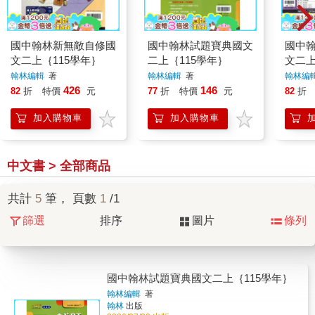
國中翰林新無敵自修國
國中翰林試題寶典國文
國中
文二上｛115學年｝
二上｛115學年｝
文二上
翰林編輯
著
翰林編輯
著
翰林編
426
146
82
折
特價
元
77
折
特價
元
82
折
加入購物車
加入購物車
中文書 > 全部商品
共計
5
筆， 頁數
1
/1
篩選
排序
圖片
條列
國中翰林試題寶典國文二上｛115學年｝
翰林編輯
著
翰林
出版