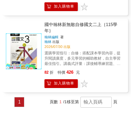
習、複習更聚焦。測驗卷：考前模擬試卷演
加入購物車
練，加強題庫練習，快速掌握考題時間，衝高
分。注意事項：115年(上)學期各版本參考書，
如需查詢請至金石堂本站官網，國中小各校用
書版本【查詢系統】讓你一次買齊！此系統為
國中翰林新無敵自修國文二上｛115學
學年度適用（全新版本）。各校版本資料僅供
年｝
參考，如有更動請以學校公佈為主。商品數量
翰林編輯
著
若超過1本，請進入購物車後可更新數量。因康
翰林
出版
軒、翰林、南一到貨日期不一，建議不可與(一
2026/07/30 出版
般、預購商品)併單，避免影響出貨時間，敬請
選購學習指引：自修：搭配課本學習內容，提
見諒！
升閱讀廣度，多元學習的輔助教材，自主學習
最佳指引。講義式評量：課後輔導練習題、重
點解析，搭配自修加倍學習更有效。 評量：掌
426
82
折
特價
元
握課前學習重點，搭配試題演練，讓孩子預
習、複習更聚焦。測驗卷：考前模擬試卷演
加入購物車
練，加強題庫練習，快速掌握考題時間，衝高
分。注意事項：115年(上)學期各版本參考書，
如需查詢請至金石堂本站官網，國中小各校用
書版本【查詢系統】讓你一次買齊！此系統為
1
頁數
1
/1
移至第
頁
學年度適用（全新版本）。各校版本資料僅供
參考，如有更動請以學校公佈為主。商品數量
若超過1本，請進入購物車後可更新數量。因康
軒、翰林、南一到貨日期不一，建議不可與(一
般、預購商品)併單，避免影響出貨時間，敬請