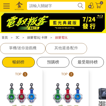
0
首頁
＞
3C
＞
娛樂電玩| 卡牌
＞
娛樂電玩
掌機/迷你遊戲機
其他週邊/配件
暢銷榜
預購榜
最受期待榜
TOP
TOP
1
2