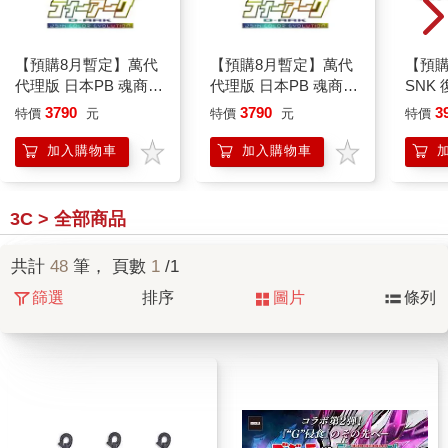
【預購8月暫定】萬代
【預購8月暫定】萬代
【預購
代理版 日本PB 魂商店
代理版 日本PB 魂商店
SNK
限定 數碼寶貝 D-ARK
限定 數碼寶貝 D-ARK
NEOG
3790
3790
3
特價
元
特價
元
特價
25周年彩色進化版
25周年彩色進化版
街機搖
桿（
加入購物車
加入購物車
一）
3C > 全部商品
共計
48
筆， 頁數
1
/1
篩選
排序
圖片
條列