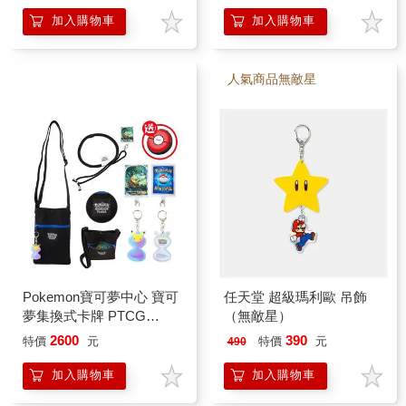
選一）
加入購物車
加入購物車
人氣商品無敵星
Pokemon寶可夢中心 寶可
任天堂 超級瑪利歐 吊飾
夢集換式卡牌 PTCG
（無敵星）
Pocket 皮卡丘 斜背包+手
2600
390
特價
元
特價
元
490
機掛繩+開包沙漏造型鑰匙
圈 周邊
加入購物車
加入購物車