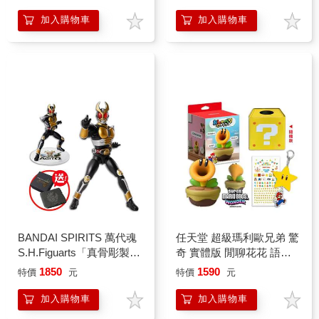
加入購物車
加入購物車
BANDAI SPIRITS 萬代魂
任天堂 超級瑪利歐兄弟 驚
S.H.Figuarts「真骨彫製法
奇 實體版 閒聊花花 語音
假面騎士顎門 大地型態
裝置（鐵盒+無敵星吊飾）
1850
1590
特價
元
特價
元
25th Anniversary Ver.」可
動人偶 25週年
加入購物車
加入購物車