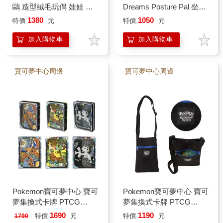
鷗 造型絨毛玩偶 娃娃 日
Dreams Posture Pal 坐姿
本原廠（古本屋）
伴偶 娃娃 三選一（吉伊
1380
1050
特價
元
特價
元
小八 兔兔）
加入購物車
加入購物車
寶可夢中心周邊
寶可夢中心周邊
Pokemon寶可夢中心 寶可
Pokemon寶可夢中心 寶可
夢集換式卡牌 PTCG
夢集換式卡牌 PTCG
Pocket 紙雕劇場 皮卡丘
Pocket 皮卡丘 斜背包 周
1690
1190
特價
元
特價
元
1790
噴火龍 超夢 ex 周邊（三
邊