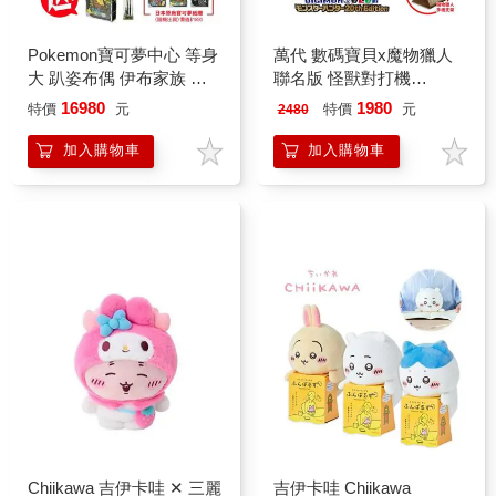
Pokemon寶可夢中心 等身
萬代 數碼寶貝x魔物獵人
大 趴姿布偶 伊布家族 玩
聯名版 怪獸對打機
偶 娃娃（雷伊布）
COLOR 魔物獵人 20th
16980
1980
特價
元
特價
元
2480
Edition（火龍配色/雷狼龍
配色）代理版
加入購物車
加入購物車
Chiikawa 吉伊卡哇 ✕ 三麗
吉伊卡哇 Chiikawa