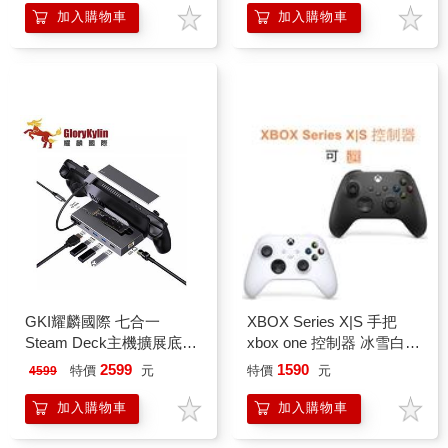
加入購物車
加入購物車
GKI耀麟國際 七合一
XBOX Series X|S 手把
Steam Deck主機擴展底座
xbox one 控制器 冰雪白
USB-C擴充基座 SSD固態
磨砂黑 無線
2599
1590
特價
元
特價
元
4599
硬碟外接盒
加入購物車
加入購物車