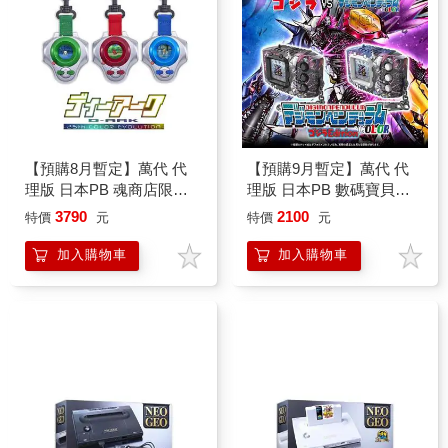
【預購8月暫定】萬代 代
【預購9月暫定】萬代 代
理版 日本PB 魂商店限定
理版 日本PB 數碼寶貝彩
數碼寶貝 D-ARK 25周年彩
色對戰機 奧米加獸：G融
3790
2100
特價
元
特價
元
色進化版
合模式 SIDE
加入購物車
加入購物車