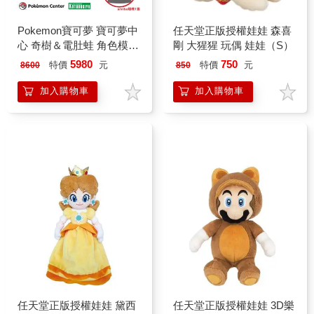
Pokemon寶可夢 寶可夢中
任天堂正版授權娃娃 森喜
心 奇樹＆電肚蛙 角色模型
剛 大猩猩 玩偶 娃娃（S）
公仔 壽屋 朱紫（送amiibo
5980
750
特價
元
特價
元
8600
850
隨機*1）
加入購物車
加入購物車
任天堂正版授權娃娃 黛西
任天堂正版授權娃娃 3D樂