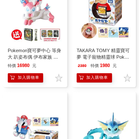
Pokemon寶可夢中心 等身
TAKARA TOMY 精靈寶可
大 趴姿布偶 伊布家族 玩
夢 電子寵物精靈球 Poke
偶 娃娃（仙子伊布）
Nade 撫摸養成 日本進口
16980
1980
特價
元
特價
元
2380
（僅支援日英文）
加入購物車
加入購物車