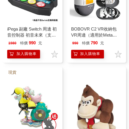
iPega 副廠 Switch 周邊 初
BOBOVR C2 VR收納包
音控制器 初音未來（支援
VR周邊（適用於Meta
PC Steam）
Quest 2）
990
790
特價
元
特價
元
1980
990
加入購物車
加入購物車
現貨