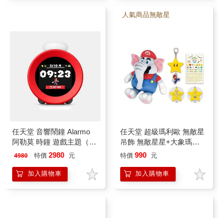
人氣商品無敵星
任天堂 音響鬧鐘 Alarmo
任天堂 超級瑪利歐 無敵星
阿勒莫 時鐘 遊戲主題（日
吊飾 無敵星星+大象瑪利
版）
歐娃娃
2980
990
特價
元
特價
元
4980
加入購物車
加入購物車