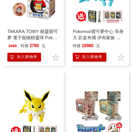
TAKARA TOMY 精靈寶可
Pokemon寶可夢中心 等身
夢 電子寵物精靈球 Poke
大 趴姿布偶 伊布家族 玩
Nade 撫摸養成 日本進口
偶 娃娃（水伊布）
2780
16980
特價
元
特價
元
2980
僅支援日英文（+大象娃
娃）
加入購物車
加入購物車