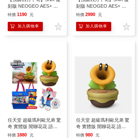
刻版 NEOGEO AES+ 記
刻版 NEOGEO AES+ 遊
憶卡（黑色／白色二選
戲卡匣 懷舊 格鬥天王 餓
1190
2990
特價
元
特價
元
一）
狼（無中文／遊戲任選）
加入購物車
加入購物車
任天堂 超級瑪利歐兄弟 驚
任天堂 超級瑪利歐兄弟 驚
奇 實體版 閒聊花花 語音
奇 實體版 閒聊花花 語音
裝置（大象娃娃+購物袋）
裝置（一個）
1880
980
特價
元
特價
元