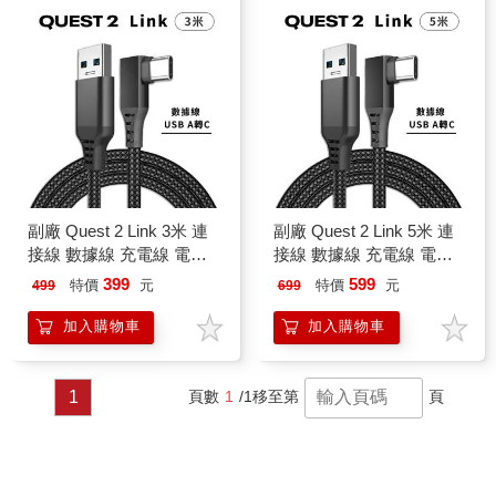
副廠 Quest 2 Link 3米 連
副廠 Quest 2 Link 5米 連
接線 數據線 充電線 電腦
接線 數據線 充電線 電腦
遊戲線 袋裝（USB to C
遊戲線 袋裝（USB to C
399
599
特價
元
特價
元
499
699
3M）
5M）
加入購物車
加入購物車
1
頁數
1
/1
移至第
頁