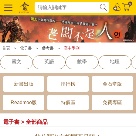
0
首頁
＞
電子書
＞
參考書
＞
高中學測
國文
英語
數學
地理
新書出版
排行榜
金石堂版
Readmoo版
特價區
免費專區
電子書 > 全部商品