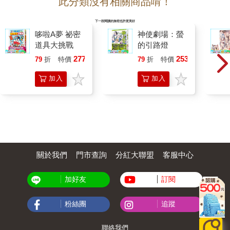
此分類沒有相關商品唷！
下一段閱讀的旅程也許更美好
哆啦A夢 祕密
神使劇場：螢
道具大挑戰
的引路燈
277
253
79
折
特價
元
79
折
特價
元
加入
加入
購物
購物
車
車
關於我們
門市查詢
分紅大聯盟
客服中心
加好友
訂閱
粉絲團
追蹤
聯絡我們