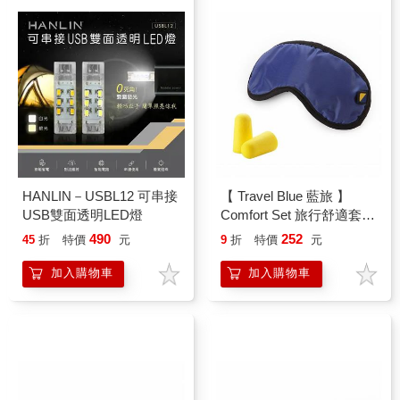
HANLIN－USBL12 可串接
【 Travel Blue 藍旅 】
USB雙面透明LED燈
Comfort Set 旅行舒適套組
（含眼罩與耳塞） TB451
490
252
45
折
特價
元
9
折
特價
元
加入購物車
加入購物車