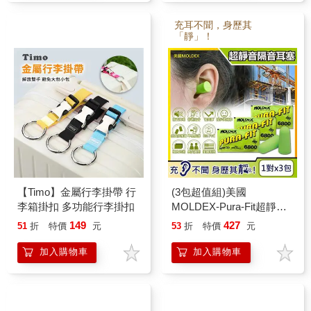
充耳不聞，身歷其
「靜」！
【Timo】金屬行李掛帶 行
(3包超值組)美國
李箱掛扣 多功能行李掛扣
MOLDEX-Pura-Fit超靜音
PU慢回彈子彈型隔音耳塞-
149
427
51
折
特價
元
53
折
特價
元
型號6800綠色1對/包
(NRR33dB降噪規格,助眠
加入購物車
加入購物車
器)