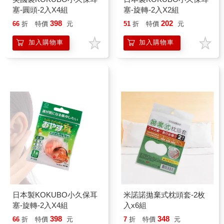
塞-圓頭-2入X4組
塞-旋轉-2入X2組
398
202
66
折
特價
元
51
折
特價
元
加入購物車
加入購物車
日本製KOKUBO小久保耳
米諾諾拋棄式枕頭套-2枚
塞-旋轉-2入X4組
入x6組
398
348
66
折
特價
元
7
折
特價
元