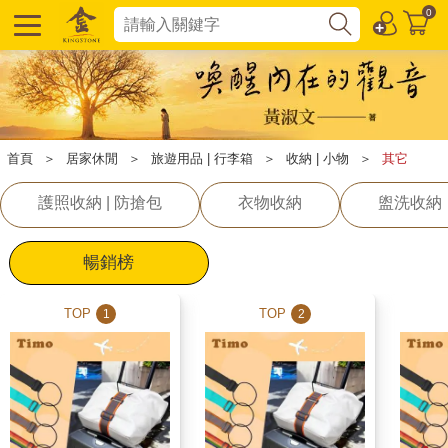
0
首頁
＞
居家休閒
＞
旅遊用品 | 行李箱
＞
收納 | 小物
＞
其它
護照收納 | 防搶包
衣物收納
盥洗收納
暢銷榜
TOP
TOP
1
2