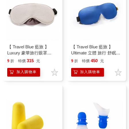
【 Travel Blue 藍旅 】
【 Travel Blue 藍旅 】
Luxury 豪華旅行眼罩
Ultimate 立體 旅行 舒眠眼
TB453
罩 頂級眼罩 TB454
315
450
9
折
特價
元
9
折
特價
元
加入購物車
加入購物車