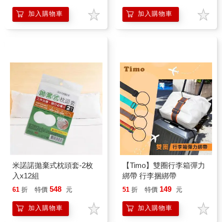
加入購物車
加入購物車
米諾諾拋棄式枕頭套-2枚
【Timo】雙圈行李箱彈力
入x12組
綁帶 行李捆綁帶
548
149
61
折
特價
元
51
折
特價
元
加入購物車
加入購物車