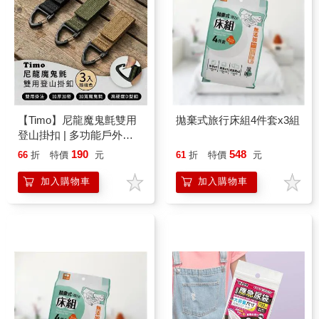
【Timo】尼龍魔鬼氈雙用
拋棄式旅行床組4件套x3組
登山掛扣 | 多功能戶外露
營掛鉤 登山扣 鑰匙圈 行
190
548
66
折
特價
元
61
折
特價
元
李箱固定扣
加入購物車
加入購物車