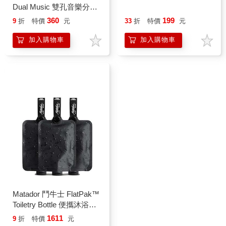
Dual Music 雙孔音樂分享
器 藍色 TB562－BL
360
199
9
折
特價
元
33
折
特價
元
加入購物車
加入購物車
Matador 鬥牛士 FlatPak™
Toiletry Bottle 便攜沐浴旅
行分裝瓶－3入組
1611
9
折
特價
元