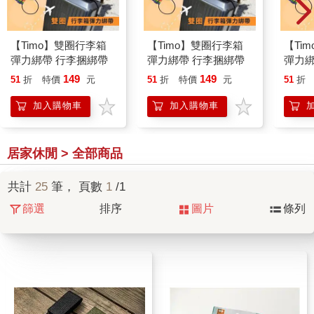
【Timo】雙圈行李箱
【Timo】雙圈行李箱
【Ti
彈力綁帶 行李捆綁帶
彈力綁帶 行李捆綁帶
彈力綁
149
149
51
折
特價
元
51
折
特價
元
51
折
加入購物車
加入購物車
居家休閒 > 全部商品
共計
25
筆， 頁數
1
/1
篩選
排序
圖片
條列