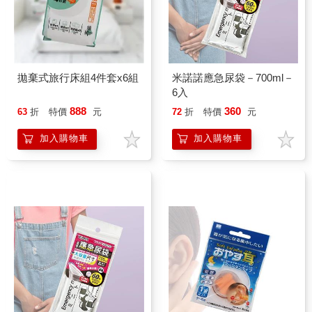
拋棄式旅行床組4件套x6組
米諾諾應急尿袋－700ml－
6入
888
360
63
折
特價
元
72
折
特價
元
加入購物車
加入購物車