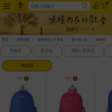
0
首頁
＞
居家休閒
＞
旅遊用品 | 行李箱
＞
旅行包 | 袋
＞
購物袋
商務包
後背包
側斜 | 單肩包
暢銷榜
TOP
TOP
1
2