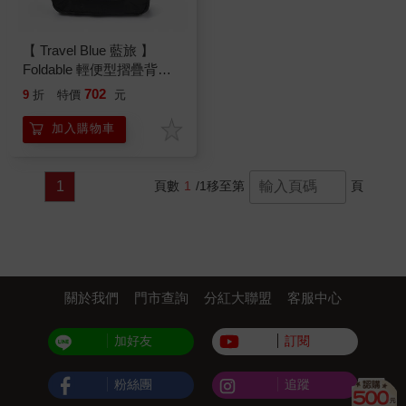
【 Travel Blue 藍旅 】
Foldable 輕便型摺疊背包
（20L） 黑色 TB065－BK
702
9
折
特價
元
加入購物車
1
頁數
1
/1
移至第
頁
關於我們
門市查詢
分紅大聯盟
客服中心
加好友
訂閱
粉絲團
追蹤