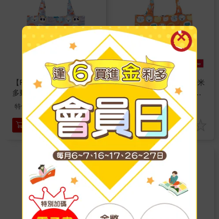
【Familidoo 法米多】法米
【Familidoo 法米多】法米
多動物家族環保提袋－大
多動物家族環保提袋－狐
象灰
狸橘
199
199
特價
元
特價
元
加入購物車
加入購物車