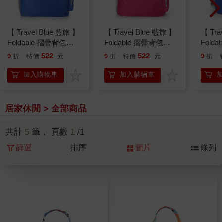
【 Travel Blue 藍旅 】
【 Travel Blue 藍旅 】
【 Tra
Foldable 摺疊背包
Foldable 摺疊背包
Fold
（11L） 藍色 TB068－
（11L） 桃紅 TB068－
包 （2
522
522
9
折
特價
元
9
折
特價
元
9
折
BL
FH
TB06
加入購物車
加入購物車
居家休閒 > 全部商品
共計
5
筆， 頁數
1
/1
篩選
排序
圖片
條列