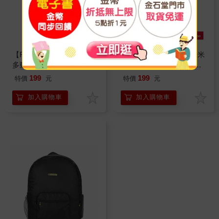
【Familidoo 法米多】法米
【Familidoo 法米多】法米
多動物家族環保提袋－獅
多動物家族環保提袋－小
子黃
兔紫
199
199
特價
元
特價
元
加入購物車
加入購物車