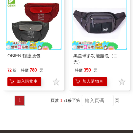
OBIEN 輕捷腰包
黑星球多功能腰包（白
光）
780
359
72
折
特價
元
特價
元
加入購物車
加入購物車
1
頁數
1
/1
移至第
頁