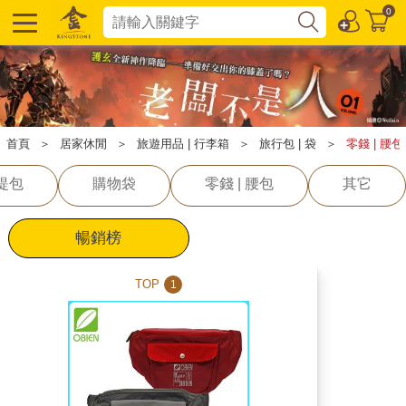
0
首頁
＞
居家休閒
＞
旅遊用品 | 行李箱
＞
旅行包 | 袋
＞
零錢 | 腰包
手提包
購物袋
零錢 | 腰包
其它
暢銷榜
TOP
1