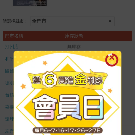
請選擇縣市：
門市名稱
庫存狀態
汀州店
無庫存
和平店
無庫存
國醫加盟店
無庫存
德明加盟店
無庫存
台積店
無庫存
嘉義耐斯店
無庫存
環球店
無庫存
左營店
無庫存