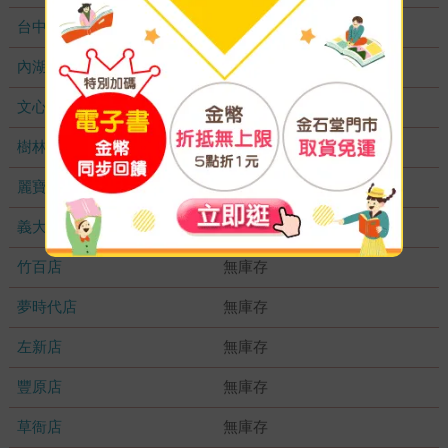
台中秀泰店
無庫存
內湖大潤發
無庫存
文心店
無庫存
樹林店
無庫存
麗寶店
無庫存
義大店
無庫存
竹百店
無庫存
夢時代店
無庫存
左新店
無庫存
豐原店
無庫存
草衙店
無庫存