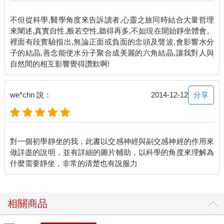
滿，我卻束手無策。
說這些存在性的問題引發了成長過程的危機，還算說得太輕鬆
不但從科學,醫學角度來告訴讀者,心靈之旅同時結合大量哲理
了。我自己會這麼形容：這些問題將我推入了卡夫卡式的困境，
來闡述,真實自性,般若空性,聽得再多,不如現在開始靜坐體會。
卻不給我一個合理的解答。
裡面有段實驗指出,無論正面或負面的念頭及聲波,會影響水分
到現在，我還真不知當初是怎麼熬過來的，似乎一切都對了，我
子的結晶,善念能使水分子聚合成美麗的六角結晶,讓我對人與
終於理清頭緒，回答了我自己提出的問題。
找出我自己的解答之後，我決定周遊世界去尋訪明師，登門求教
於所有我能遇到的修行者，真是讓我獲益良多。
那段嬉皮歲月，我毫無保留地追尋人生真相，到頭來，我總算明
分享
we*chn 說：
2014-12-12
白一切答案早就安住在我心裡，根本無需窮盡千山萬水。要是我
一開始就知道……
至此，我終於明白所有的答案都在我們內心，只要探問自己的心
靈，答案自然會湧現，而且都是那些再明顯不過的事理。
對一個初學靜坐的我，此書以交感神經與副交感神經的作用來
在本書裡，我對問題的答覆在許多方面都反映了我自己的心靈之
做詳盡的說明，並有詳細的圖片輔助，以科學的角度來理解為
旅。無論值不值得一聽，是好是壞，都是我的心聲，只願能撼動
提問者和聽眾以為再理所當然不過的道理、信念、和偏見，再往
深處多探究一些。我衷心希望能幫助提問的人省去一些時間，不
必像我一樣，白白耗費那麼多年的光陰，卻只是盲目的摸索。
基於這些緣由，我會鼓勵讀者以開放的心態去讀這些問答，儘管
相關商品
內容不免缺失及疏漏，我仍然真誠地希望各位能獲得啟發，踏上
這一沒有退路的旅程，透過靜坐的實修和自己的探問而看清人生