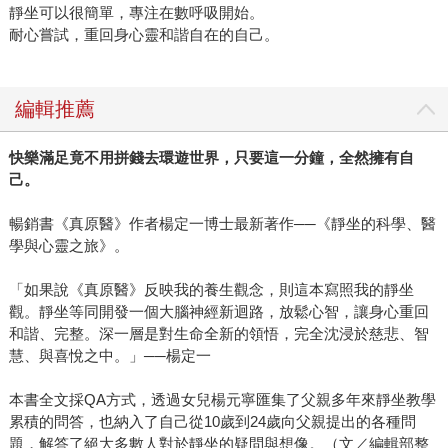
靜坐可以很簡單，專注在數呼吸開始。
耐心嘗試，重回身心靈和諧自在的自己。
編輯推薦
快樂滿足竟不用拼錢去環遊世界，只要這一分鐘，全然擁有自
己。
暢銷書《真原醫》作者楊定一博士最新著作──《靜坐的科學、醫
學與心靈之旅》。
「如果說《真原醫》反映我的養生觀念，則這本寫照我的靜坐
觀。靜坐等同開發一個大腦神經新迴路，放鬆心智，讓身心重回
和諧、完整。深一層是對生命全新的領悟，完全沈浸於慈悲、智
慧、與喜悅之中。」──楊定一
本書全文採QA方式，透過女兒楊元寧匯集了父親多年來靜坐教學
累積的問答，也納入了自己從10歲到24歲向父親提出的各種問
題，解答了絕大多數人對於靜坐的疑問與想像。（文／編輯部整