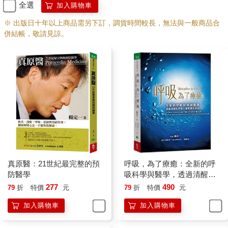
全選
加入購物車
真相，並體會真實之境。如果本書能達到這一目標，那真是令人
再高興不過了。
※ 出版日十年以上商品需另下訂，調貨時間較長，無法與一般商品合
有一點要請讀者理解，這本書要談的並不是宗教或哲學，也絕非
併結帳，敬請見諒。
科學或醫學。我為了讓問答更平易近人，借用了不同領域的比喻
解說，不免讓人留下大雜燴的印象。但別忘了，靜坐的實際修練
本來就是涵蓋眾多層面、跨領域的主題，無法以三言兩語輕鬆帶
過！此外，有些讀者可能會若有所失，因為本書沒有一一列出引
用文獻，概念的銜接也不夠精緻。對於有此感受的朋友，我在此
衷心道歉。
我想說的是，這本書只是一系列問答的集合，而非寫給醫界及學
界同仁看的技術論文，他們通常會想知道哪個論點是誰提出的，
甚至會主動查閱支持某個論點的精確數據和參考文獻。或許這部
份可以留待日後再寫，畢竟我一直想要就靜坐與修行寫一本更完
整、更科學的論述，再怎麼說，很少有人像我一樣，一直迫切地
真原醫：21世紀最完整的預
呼吸，為了療癒：全新的呼
在蒐集過去三十多年所有關於靜坐的科學和醫學論文。
防醫學
吸科學與醫學，透過清醒的
說真的，我也擔心科學術語可能無助於闡明這個跨領域的議題，
呼吸，徹底轉化身心
277
490
79
折
特價
元
79
折
特價
元
靜坐橫跨社會學與哲學的邊界，也同時觸及物理和生物化學的核
心，更別說醫學了。還有，純粹科學的東西注定是短暫的。身為
加入購物車
加入購物車
科學家，我們都知道自己的發現只有在發表的瞬間才具有深刻的
啟示，沒多久就顯得過氣，在更專業、更新的發現之前相形失