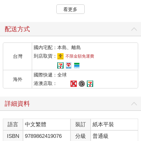
如果說《真原醫》的一系列文章反映了我的養生觀念，那麼，這
看更多
本書可說是我個人靜坐觀的寫照。
正因如此，讀者可能還沒準備好迎接本書提到的眾多超乎主流的
觀點，我並不是只從技術、科學、和經驗的層次探討靜坐，而是
配送方式
從更廣闊的人生意義下手。
對我來說，靜坐一詞囊括了實修、技術、境界、轉化的經驗，近
國內宅配：本島、離島
年來變成相當熱門的主題；而時下談論靜坐的文章，無論是科學
性的還是通俗性的，更是浩如煙海。儘管如此，多年前我第一次
到店取貨：
台灣
不限金額免運費
試著在醫學期刊發表靜坐的論文時，多少還是覺得自己猶如荒漠
中的孤獨旅人。當時，親身嘗過靜坐滋味的科學家和醫師只有那
國際快遞：全球
麼一小撮，而能發現靜坐與宗教、形上理論、哲學等等人類文化
海外
結晶毫無衝突的科學研究人員更是寥寥無幾，我正是其中之一。
港澳店取：
這是因為我很早就接觸靜坐了。
雖然早年忙於癌症和免疫研究，後來又忙於創業，但我二十多歲
詳細資料
就已隻身踏上靜坐的探索之旅。我的科學訓練敦促我放下先入為
主的成見，以開放的心態親身去嘗試靜坐的滋味，而不預設任何
期待，我就這麼發現了一個超乎「奇蹟」能夠形容的天地。靜坐
語言
中文繁體
裝訂
紙本平裝
答覆了我一生以來的形上問題，開啟了我的眼界，讓我看見了一
個科學家認定不可能，而醫生認定超乎人類極限的世界。
ISBN
9789862419076
分級
普通級
我必須說，這一趟心靈之旅絕非風平浪靜。我迫切的想知道，靜