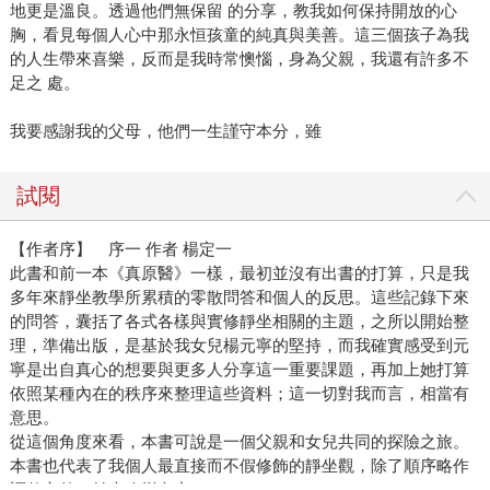
地更是溫良。透過他們無保留 的分享，教我如何保持開放的心
胸，看見每個人心中那永恒孩童的純真與美善。這三個孩子為我
的人生帶來喜樂，反而是我時常懊惱，身為父親，我還有許多不
足之 處。
我要感謝我的父母，他們一生謹守本分，雖
試閱
【作者序】 序一 作者 楊定一
此書和前一本《真原醫》一樣，最初並沒有出書的打算，只是我
多年來靜坐教學所累積的零散問答和個人的反思。這些記錄下來
的問答，囊括了各式各樣與實修靜坐相關的主題，之所以開始整
理，準備出版，是基於我女兒楊元寧的堅持，而我確實感受到元
寧是出自真心的想要與更多人分享這一重要課題，再加上她打算
依照某種內在的秩序來整理這些資料；這一切對我而言，相當有
意思。
從這個角度來看，本書可說是一個父親和女兒共同的探險之旅。
本書也代表了我個人最直接而不假修飾的靜坐觀，除了順序略作
調整之外，並未改變內容。