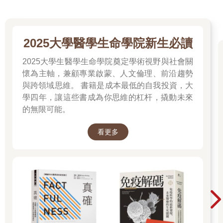
的探索。
能完成這本書，我要感謝許多人。
首先要感謝我的女兒楊元寧，她一肩扛起催生、完成此書的繁瑣
工作。這本書成書期間，正是我最忙碌的一段日子，我深知若非
2025大學醫學生命學院新生必讀
她的催促，這本書是不可能即時完成的。她不光是妥善地編排了
這些問答，更納入了她自己從十歲到二十四歲之間向我提出的各
2025大學生醫學生命學院奠定學術視野與社會關
種問題，也就是她這十五年來的成長歷程。
懷為主軸，兼顧專業啟蒙、人文倫理、前沿趨勢
這些年來，她以錄音和筆記的方式，記錄了各式各樣的問答，在
與跨領域思維。 書籍是成本最低的自我投資，大
編輯過程中也一再回頭找我討論，釐清某一段的真正用意。在需
學四年，讓這些書成為你思維的杠杆，撬動未來
要進一步澄清之處，她以灰色方塊添加了我在演講時引用的補充
的無限可能。
資料。她在哈佛大學主修生物、輔修東亞文化的古代哲學和佛教
的同時，真的是將這本書當作一件很重要的事在做。在她五光十
看更多
色的生活裡，有那麼多事情值得分心，但她憑藉著明晰與無畏選
擇了這一條路，對於她一往所展現的勇氣，我唯一能表達的就是
由衷的欽佩。很多時候，我會覺得她的人生根本是為了催生這本
書而來的……
我也要感謝我的二個兒子──元平和元培，他們是我一生的摯友，
從他們身上我獲益良多。作為學生和工程師，他們不僅聰慧，心
地更是溫良。透過他們無保留的分享，教我如何保持開放的心
胸，看見每個人心中那永恒孩童的純真與美善。這三個孩子為我
的人生帶來喜樂，反而是我時常懊惱，身為父親，我還有許多不