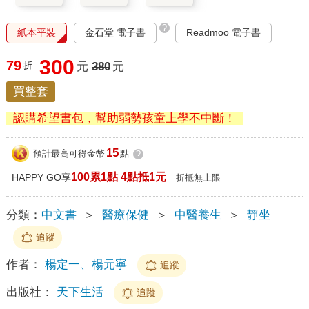
?
紙本平裝
金石堂 電子書
Readmoo 電子書
300
79
折
元
380
元
買整套
認購希望書包，幫助弱勢孩童上學不中斷！
15
預計最高可得金幣
點
?
100累1點 4點抵1元
HAPPY GO享
折抵無上限
分類：
中文書
＞
醫療保健
＞
中醫養生
＞
靜坐
追蹤
作者：
楊定一、楊元寧
追蹤
出版社：
天下生活
追蹤