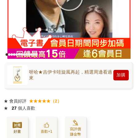
呀哈★吉伊卡哇旋風再起，精選周邊看過
加購
來
★
會員好評
★★★★★（2）
★
27
個人喜歡
寫評價
好書
喜歡+1
賺金幣