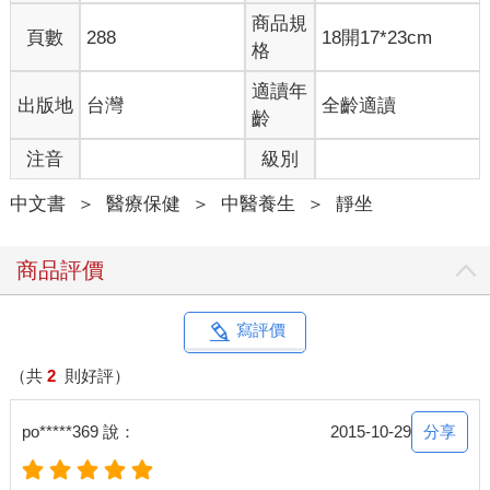
坐的體驗對整個宇宙來說代表了什麼，無論是已知還是未知都想
商品規
頁數
288
18開17*23cm
知道，尤其是涉及物理、形上學、科學和哲學、世俗、和宗教的
格
意涵。我的靜坐經歷促使我去尋找連結科學和哲學間的橋樑，接
著又走入宗教，我開始以科學的角度解釋宗教和哲學。
適讀年
出版地
台灣
全齡適讀
我透過靜坐尋找的，其實是人生的意義。沒多久，這股迫切變得
齡
生死攸關，漫天漫地蓋過了一切。在我從事科學研究、行醫、經
注音
級別
營企業的同時，這些問題終日縈繞在我腦海，甚至讓我心神不
寧：我們為什麼來此？人生所為何來？生命還有什麼是我們掌握
中文書
＞
醫療保健
＞
中醫養生
＞
靜坐
不了的？
我想，不去問這些問題的人是幸運的，因為這些問題足以將人燃
燒殆盡，我就是如此。它們點燃了一把我怎樣也撲滅不了的野
商品評價
火，轉眼間，竟成了我主要的動力（motif force），遮蓋了其餘的
一切。
我從小就是天主教徒，六歲擔任輔祭，協助神父進行彌撒，才十
寫評價
幾歲就覺得自己掌握了《新約》和《舊約》兩大經典的道理，讀
遍了各種淵遠流長的哲學論述，涉獵各門各派，把經典做為平日
（共
2
則好評）
的讀物。很難想像，一個十幾歲的孩子在高等微積分課時，一邊
解題，一邊閱讀哲學書籍……總之，只要有書，我就讀。
分享
po*****369 說：
2015-10-29
然而，依然還有許多形上學和哲學的疑惑不斷在我內心熊熊燃
燒，對於如何面對人生的種種不確定與內心深處對未知的深刻不