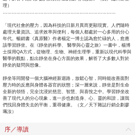
理）
…………………………………………………………………
「現代社會的壓力，因為科技的日新月異而更顯現實。人們隨時
處理大量資訊、追求效率與便利，每個人都處於一心多用的分心
年代。暢銷書《真原醫》作者楊定一博士認為愈忙碌的人，愈應
該學習靜坐。在《靜坐的科學、 醫學與心靈之旅》一書中，楊博
士採用QA方式，從物理、生物、神經生理學，重新以現代科學與
醫學的觀點，點出靜坐在身心方面的效果，解答了大多數人對於
靜坐的疑問與想像。
靜坐等同開發一個大腦神經新迴路，放鬆心智，同時能改善面對
壓力時的反應與身體各器官的狀態；深一層來說，靜坐是對生命
全新的領悟，完全沈浸於慈悲、智慧、與喜悅之中。學習靜坐改
善了現代人的分心現象，進一步也創造身、心、靈的和諧，讓我
們找回身體失去的平衡，重尋健康。（文／天下雜誌行銷企劃廖
珮汝）
序／導讀