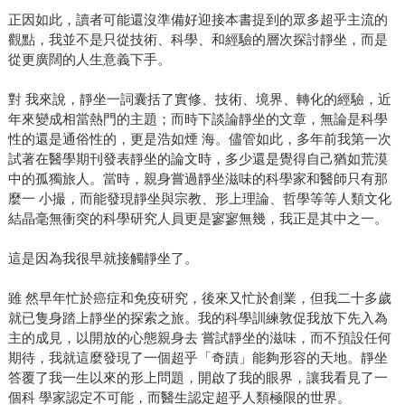
正因如此，讀者可能還沒準備好迎接本書提到的眾多超乎主流的
觀點，我並不是只從技術、科學、和經驗的層次探討靜坐，而是
從更廣闊的人生意義下手。
對 我來說，靜坐一詞囊括了實修、技術、境界、轉化的經驗，近
年來變成相當熱門的主題；而時下談論靜坐的文章，無論是科學
性的還是通俗性的，更是浩如煙 海。儘管如此，多年前我第一次
試著在醫學期刊發表靜坐的論文時，多少還是覺得自己猶如荒漠
中的孤獨旅人。當時，親身嘗過靜坐滋味的科學家和醫師只有那
麼一 小撮，而能發現靜坐與宗教、形上理論、哲學等等人類文化
結晶毫無衝突的科學研究人員更是寥寥無幾，我正是其中之一。
這是因為我很早就接觸靜坐了。
雖 然早年忙於癌症和免疫研究，後來又忙於創業，但我二十多歲
就已隻身踏上靜坐的探索之旅。我的科學訓練敦促我放下先入為
主的成見，以開放的心態親身去 嘗試靜坐的滋味，而不預設任何
期待，我就這麼發現了一個超乎「奇蹟」能夠形容的天地。靜坐
答覆了我一生以來的形上問題，開啟了我的眼界，讓我看見了一
個科 學家認定不可能，而醫生認定超乎人類極限的世界。