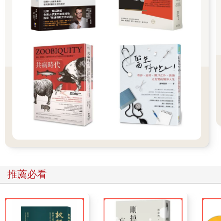
足之處。
我要感謝我的父母，他們一生謹守本分，雖然生活艱辛，卻仍親
身為我示範了誠實、期盼、和慷慨的信念。他們深刻地影響我，
即使在黯然絕望時也不能忘記保有良善的心。我常覺得他們就像
我的守護天使，始終鼓勵我去發掘生命中更高廣、更美好的事
物，總在我挫敗沮喪時給我安慰。我的母親去世得早，但她的美
德始終與我相伴。她溫順和譪，儘管一生為了凝聚這個家做了許
多犧牲，卻從不居功，是我們心中永遠的天使。即使是現在，我
仍常感覺她就在我左右陪伴著我。至於我的父親，則是少見的仁
慈無私的大好人，在這充滿染著的世間，他總是保有純真的赤子
之心，這總為我帶來許多啟發。
我也感念我的岳父母，他們始終視我如親生兒子般地帶領我並呵
護我。岳父的慷慨，我永遠銘記於心，他真誠地關懷眾生與周遭
的人事物，始終相信人們的生活可以透過文明不斷的發展而提
升。不論大小事，都用堅毅的決心來親力親為的示範，他相信生
命有一種更大、更全然的善，並終其一生致力於活出這樣的理
推薦必看
念。至於我的岳母，她為每個家人帶來的溫暖支持總令我如沐冬
陽，她為這個家帶來每個人都渴望得到的喜樂，以無比的勇氣與
毅力走出岳父辭世後的失落傷痛，這一點，對我們這些後輩是很
大的鼓勵。