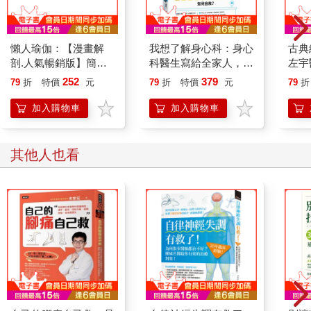
最後，同時也是最重要的，我要歸功本書於我的靈魂伴侶、我的
妻子王瑞華，對她我總有道不盡的感謝。她才是我們的大修行
者，很多認識她本人的人，都曾受益於她靜坐的功力和慧見，但
她總是低調地站在幕後，默默支持著像我一樣敢站在台前高談靜
懶人瑜伽：【漫畫解
我想了解身心科：身心
古典
坐和修行的朋友。我的靈性修行之路，不只此生，包括過去多生
剖.人氣暢銷版】簡單
科醫生寫給全家人，認
左宇
到身體會自動記憶的宅
識疾病、看診、治療、
錄音
多世，全賴這位累劫同修的靈魂伴侶之賜。她親身示現的力量與
252
379
79
折
特價
元
79
折
特價
元
79
折
瑜伽，輕鬆拯救自律神
用藥的實用指南
版】
慧見，始終是我的一大助緣，敦促我由徒勞無功的人生追尋中醒
經失調
來。她是好妻子、好女兒、好兒媳、好姐妹、和好母親。我深深
加入購物車
加入購物車
感激她在我對於追尋人生真相深感絕望之時，能那麼深刻的理解
我。要不是她堅定的勇氣、決心、忠誠、與支持，我是無法在多
其他人也看
年前重新踏上這段信念與自我修習的旅程。哎！但願我這一生有
些片刻，真能配得上她的期許。也希望，會有那麼一天，她願意
站出來和大家分享她對本書主題的看法，我相當肯定，她會有許
多想分享的。
【作者序】 序二 作者 楊元寧
我在小學四年級時，參加了一次五天的禪修營，那次靜坐的體驗
震撼了我，讓我短暫體會了真實的苦難和真正的圓滿，這兩種感
受同時浮現，但瞬間即逝。
正是對這兩種截然相反境界的匆匆一瞥，激起了我內心想要找到
「出路」的最深的迫切感。從此，我正式踏上了自己的修行之