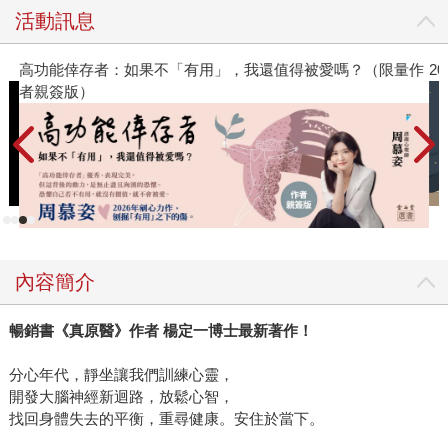
了：「分心年代最需要的安靜力量」。分心，是受到過多資
活動訊息
訊轟炸的現代人的共同困擾，而透過靜坐，能夠啟動活絡副
交感神經，進而放鬆身體，達到身、心、靈的平衡與健康。
高功能倖存者：如果不「有用」，我還值得被愛嗎？（限量作
2
而這個訴求，在出書後透過讀者回饋與銷售反應來看，我
者親簽版）
想，我們是做對了。 《靜坐的科學、醫學與心靈之旅》一上
市就一再加印，做為這本書的編輯，我很想知道：買這本書
的人，有多少和我一樣是初學靜坐者？在初入門的過程是否
會碰到什麼問題？大家讀過書，一陣熱頭之後，依然持續靜
坐嗎？靜坐有說不完的好處。但…但…為何每次我開始靜坐
沒多久就睡著了？ 有個機會與楊定一博士的祕書聊到這事，
她與我分享她跟在楊博士身邊學到的：「靜坐睡著的人很多
內容簡介
呀，我就常如此，這其實是好事，是身體在告訴你，你需要
睡眠與休息。」 所以我也與有相同體驗的讀者分享。重點
暢銷書《真原醫》作者 楊定一博士最新著作！
是，我們一定還是要持續「靜心安坐」才是。新的一年，試
試看「靜坐」一次，注意呼吸，將會發現靜坐有你意想不到
分心年代，靜坐讓我們訓練心靈，
的效果喔！
開發大腦神經新迴路，放鬆心智，
找回身體失去的平衡，重尋健康。安住於當下。