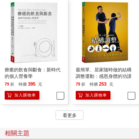
色。
不過，寫得平易近人的哲學和形上學論述就不會有這種情況。事
實是，所有的古代經典到現在仍然有人流通印行，日久彌新，漸
受歡迎。儘管如此，我自己在多年前得出了一個結論：正確的問
題和答案必須發自內心，由心靈領略消化，而非憑著頭腦推理論
述。這一點，讀者閱讀本書時，相信也會心有戚戚焉的。
本書確實還有不少缺失，其一是因為我在美國住了大半輩子，這
些問答的原文都是英文。所以，和前一本書《真原醫》一樣，本
書和此序的原稿都是以英文撰寫再譯成中文。即使過了這麼多
年，英文仍然是我的主要交流媒介。我為此感到相當懊惱，因為
療癒的飲食與斷食：新時代
最簡單、居家隨時做的結構
談靜坐的體驗必然要能釐清理論和實修的微妙差異，但落筆時卻
的個人營養學
調整運動：感恩身體的功課
可能因為語言隔閡，有失精確而顯得含糊不清，這也是需要向讀
395
253
79
折
特價
元
79
折
特價
元
者致歉之處。我的答覆也不見得總是前後一貫，這反映了我個人
當時的理解與成長，請讀者務必將這些問答視為個人生命之旅的
加入購物車
加入購物車
參考，千萬不要照單全收。
最後我要說的是，靜坐不是只有頭腦上的理解，但寫書卻不能不
訴諸文字，而可能流於理論化而失去了切身的力道。所以，讀者
看更多
在研讀靜坐相關書籍時，請務必留意這一限制。也就是說，總會
有人在談靜坐時用了太多的邏輯推理，化為文字後更強化了這一
相關主題
問題。說到底，靜坐是一門用心追尋的領域，千萬別僅止於頭腦