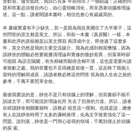
受歡迎。儘管如此，我自己在多 年前得出了一個結論：正確的問
題和答案必須發自內心，由心靈領略消化，而非憑著頭腦推理論
述。這一點，讀者閱讀本書時，相信也會心有戚戚焉的。
本 書確實還有不少缺失，其一是因為我在美國住了大半輩子，這
些問答的原文都是英文。所以，和前一本書《真原醫》一樣，本
書和此序的原稿都是以英文撰寫 再譯成中文。即使過了這麼多
年，英文仍然是我的主要交流媒介。我為此感到相當懊惱，因為
談靜坐的體驗必然要能釐清理論和實修的微妙差異，但落筆時卻
可能因 為語言隔閡，有失精確而顯得含糊不清，這也是需要向讀
者致歉之處。我的答覆也不見得總是前後一貫，這反映了我個人
當時的理解與成長，請讀者務必將這些問答 視為個人生命之旅的
參考，千萬不要照單全收。
最後我要說的是，靜坐不是只有頭腦上的理解，但寫書卻不能不
訴諸文字，而可能流於理論化而 失去了切身的力道。所以，讀者
在研讀靜坐相關書籍時，請務必 留意這一限制。也就是說，總會
有人在談靜坐時用了太多的邏輯推理，化為文字後更強化了這一
問題。說到底，靜坐是一門用心追尋的領域，千萬別僅止於頭腦
的探 索。