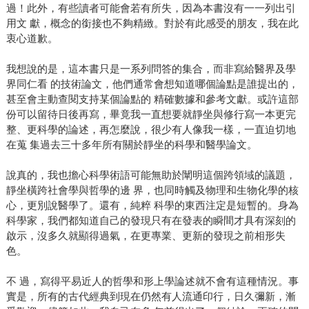
過！此外，有些讀者可能會若有所失，因為本書沒有一一列出引
用文 獻，概念的銜接也不夠精緻。對於有此感受的朋友，我在此
衷心道歉。
我想說的是，這本書只是一系列問答的集合，而非寫給醫界及學
界同仁看 的技術論文，他們通常會想知道哪個論點是誰提出的，
甚至會主動查閱支持某個論點的 精確數據和參考文獻。或許這部
份可以留待日後再寫，畢竟我一直想要就靜坐與修行寫一本更完
整、更科學的論述，再怎麼說，很少有人像我一樣，一直迫切地
在蒐 集過去三十多年所有關於靜坐的科學和醫學論文。
說真的，我也擔心科學術語可能無助於闡明這個跨領域的議題，
靜坐橫跨社會學與哲學的邊 界，也同時觸及物理和生物化學的核
心，更別說醫學了。還有，純粹 科學的東西注定是短暫的。身為
科學家，我們都知道自己的發現只有在發表的瞬間才具有深刻的
啟示，沒多久就顯得過氣，在更專業、更新的發現之前相形失
色。
不 過，寫得平易近人的哲學和形上學論述就不會有這種情況。事
實是，所有的古代經典到現在仍然有人流通印行，日久彌新，漸