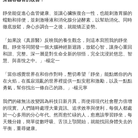
靜坐能促進心血管健康、並讓心臟恢復合一性，也能刺激胃腸的
蠕動和排便，並刺激唾液和消化腺分泌酵素，以幫助消化。同時
徹底放鬆，身心步調合一之後，就能矯正姿勢。
「如果說《真原醫》反映我的養生觀念，則這本寫照我的靜坐
觀。靜坐等同開發一個大腦神經新迴路，放鬆心智，讓身心重回
和諧、完整。深一層是對生命全新的領悟，完全沈浸於慈悲、智
慧、與喜悅之中。」-楊定一
「當你感覺世界在和你作對時，懇切希望「靜坐」能點燃你的內
在火焰，在孤寂混亂的世界裡提供一點安慰和激勵，以及一點點
勇氣，幫你找出一條自己的路。」-楊元寧
我們的確無法改變因為科技日新月異，而使得現代社會壓力倍增
的現實。人們隨時處理大量資訊、追求效率與便利，每個人都處
於一心多用的分心年代。然而愈忙碌的人，愈應該學習靜坐，每
天幾分鐘，簡單從數呼吸、舌頂上顎開始，就能找回身體失去的
平衡，重尋健康。