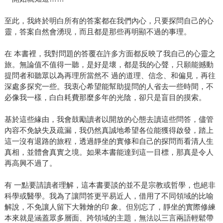
至此，我終於明白所有的答案都在我們內心，只要探問自己的心
靈，答案自然會湧現，而且都是那些再明顯不過的事理。
在 本書裡，我對問題的答覆在許多方面都反映了我自己的心靈之
旅。無論值不值得一聽，是好是壞，都是我的心聲，只願能撼動
提問者和聽眾以為再理所當然不 過的道理、信念、和偏見，再往
深處多探究一些。我衷心希望能幫助提問的人省去一些時間，不
必像我一樣，白白耗費那麼多年的光陰，卻只是盲目的摸索。
基於這些緣由，我會鼓勵讀者以開放的心態去讀這些問答，儘管
內容不免缺失及疏漏，我仍然真誠地希望各位能獲得啟發，踏上
這一沒有退路的旅程，透過靜坐的實修和自己的探問而看清人生
真相，並體會真實之境。如果本書能達到這一目標，那真是令人
再高興不過了。
有 一點要請讀者理解，這本書要談的並不是宗教或哲學，也絕非
科學或醫學。我為了讓問答更平易近人，借用了不同領域的比喻
解說，不免讓人留下大雜燴的印 象。但別忘了，靜坐的實際修練
本來就是涵蓋眾多層面、跨領域的主題，無法以三言兩語輕鬆帶