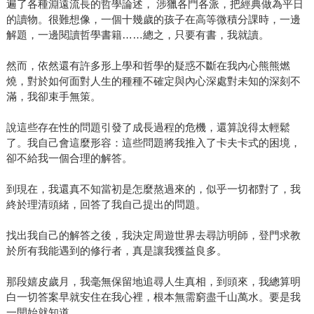
遍了各種淵遠流長的哲學論述， 涉獵各門各派，把經典做為平日
的讀物。很難想像，一個十幾歲的孩子在高等微積分課時，一邊
解題，一邊閱讀哲學書籍……總之，只要有書，我就讀。
然而，依然還有許多形上學和哲學的疑惑不斷在我內心熊熊燃
燒，對於如何面對人生的種種不確定與內心深處對未知的深刻不
滿，我卻束手無策。
說這些存在性的問題引發了成長過程的危機，還算說得太輕鬆
了。我自己會這麼形容：這些問題將我推入了卡夫卡式的困境，
卻不給我一個合理的解答。
到現在，我還真不知當初是怎麼熬過來的，似乎一切都對了，我
終於理清頭緒，回答了我自己提出的問題。
找出我自己的解答之後，我決定周遊世界去尋訪明師，登門求教
於所有我能遇到的修行者，真是讓我獲益良多。
那段嬉皮歲月，我毫無保留地追尋人生真相，到頭來，我總算明
白一切答案早就安住在我心裡，根本無需窮盡千山萬水。要是我
一開始就知道……