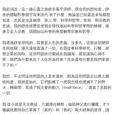
我必須說，這一趟心靈之旅絕非風平浪靜。我迫切的想知道，靜
坐的體驗對整個宇宙來說代 表了什麼，無論是已知還是未知都想
知道，尤其是涉及物理、形上 學、科學和哲學、世俗、和宗教的
意涵。我的靜坐經歷促使我去尋找連結科學和哲學間的橋樑，接
著又走入宗教，我開始以科學的角度解釋宗教和哲學。
我透過靜坐尋找的，其實是人生的意義。沒多久，這股迫切變得
生死攸關，漫天漫地蓋過了一切。在我從事科學研究、行醫、經
營企業的同時，這些問題終日縈繞在我腦海，甚至讓我心神不
寧：我們為什麼來此？人生所為何來？生命還有什麼是我們掌握
不了的？
我想，不去問這些問題的人是幸運的，因為這些問題足以將人燃
燒殆盡，我就是如此。它們點燃了一把我怎樣也撲滅不了的野
火，轉眼間，竟成了我主要的動力（motif force），遮蓋了其餘的
一切。
我 從小就是天主教徒，六歲擔任輔祭，協助神父進行彌撒，才十
幾歲就覺得自己掌握了《新約》和《舊約》兩大經典的道理，讀