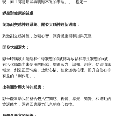
現，而且都是那些再明顯不過的事理。」 -楊定一
靜坐對健康的益處
刺激副交感神經系統、開發大腦神經新迴路：
刺激副交感神經，放鬆心智，讓身體重回和諧與完整
開發大腦潛力：
靜坐時腦波由清醒和忙碌狀態的β波轉為放鬆和專注狀態的α波，
有活化腦部尚未使用的區域，增進智力、認知、創意、促進情緒
穩定、創造正面情緒、放鬆心情、強化道德推理、提升自信心等
有益的「副作用」。
改善面對壓力時的反應：
靜坐能幫助我們整合包括空間感、視覺、感覺、知覺、和運動的
協調能力，調適回應壓力訊息的身心負擔。
身體各器官的改善：