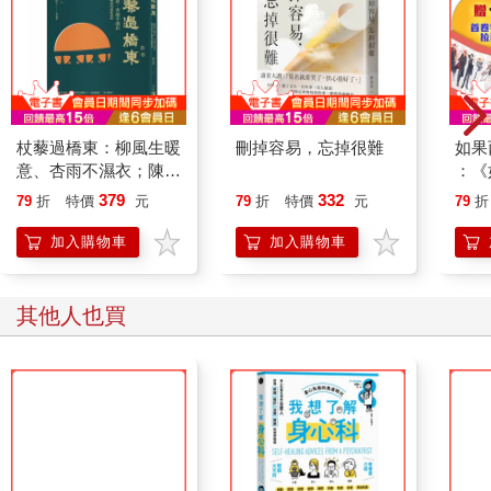
多年來，我一直想要感謝幾位老師，特別是聖嚴法師、單國璽樞
機主教、和南懷瑾老師。很遺憾的是，他們三位都已離開人世，
但他們的影響，一直活在我心裡。我曾經不自量力地想和這三位
老師合寫靜坐的書，他們的離世也是促成我決心提早完成本書的
另一個原因，只是這本書寫得太慢，來不及送上草稿請他們提
點，不然讀者就有機會也聽聽這三位大師的想法了。在此，我願
杖藜過橋東：柳風生暖
刪掉容易，忘掉很難
如果
代表所有曾經受惠於這三位大師的人，感謝他們長年不辭勞苦的
意、杏雨不濕衣；陳亮
：《
教學與貢獻，現身說法示範慈悲的心懷，讓我們所有人感念於
恭談以心轉境的適齡漫
喵》
379
332
79
折
特價
元
79
折
特價
元
79
折
心。
想
【首
除了這些明師外，我還要感謝此生相遇的成千上萬個貴人，每個
加入購物車
加入購物車
貴人都是我的人生導師。何其有幸，只要我願意敞開心胸接納，
人生無處不是學習的殿堂。有時我多麼希望，自己的心靈能再敞
開些，能提供更多溫暖與鼓勵給需要的人們。
其他人也買
在此，我要表達對長庚生技的同仁們最深切的感謝，特別是柯雲
飛教授、邱金國、以及許多同仁，感謝他們多年來為推廣真原醫
所付出的不懈支持與勤奮努力。感謝馬奕安博士（Dr. Jan
Martel）、呂欣欣與陳錦書協助本書的編輯與校對，感謝盧峖(田
柔)與美工團隊協助插圖繪製。我特別要對陳靜雯表達我最深摯的
感謝，感謝她這些年來配合我個人對外事務上的全心協助與奉
獻，並協調各方，完成本書的付梓印刷。