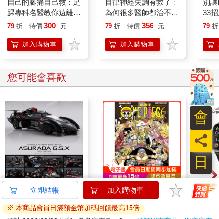
自己的腳痛自己救：足
自律神經失調有救了：
別讓
旅，持續至今。我對世界各地的宗教和哲學經典充滿好奇，尤其
踝專科名醫教你遠離痛
為何很多醫師都治不
33
著迷於佛經和靜坐的論述，似乎填補了內心正在擴大的一種空
風、凍甲、腳麻、拇趾
好？25年臨床經驗！
離老
300
356
79
折
特價
元
79
折
特價
元
79
折
白。
外翻、腳踝扭傷、足底
權威名醫給你有效的治
症
我身邊的同學和朋友們過著年輕人的日子，我卻對生命的意義更
筋膜炎
療對策
加入購物車
加入購物車
感興趣，想要從我所經驗到的苦和周遭的苦難中解脫，想知道死
後的「我」會變成什麼樣子，想看清因果業力和我自己的道德指
引是怎麼運作的，想活出我曾見識過的絕對圓滿，即使那只是曾
您可能會喜歡
經有過的片刻感受。
在我漫長的追尋之路上，我讀遍了各種法門、各個大師的作品。
然而，只有我父親對這些經典的詮釋和他對這些主題的觀感，最
會
能深入我心。他能用一種無拘無束、不受既有成規所限的方式，
解說這些繁複的專門術語和理論，最重要的是，說得夠簡單，即
員
使十歲小孩也能心領神會。我們的討論從不受任何一門教條的約
束，這些輕鬆自在的答覆，在那一刻，就已表達了真理，雖然不
日
重複耳熟能詳的古人闡述，卻讓我能明明白白在那一刻體驗到真
相，而那一刻，只有人生真相才是重要的。他的詮釋並不模仿古
代哲學的論道方式，而是採用物理、生物、神經生理學等領域的
【預購27年5月暫定】
ONE PIECE航海王
Ergot
當代研究成果，重新從現代和科學的觀點來看修行這回事，並結
threeMega閃電霹靂車
(首刷限定版) 114
2.
合健康醫學的原理，點出靜坐在身心方面的立即效果。
VA Hi-SPEC UNITED
從他身上，我才明白真理可以體現於許多不同的形式，沒有對錯
16980
123
特價
元
85
折
特價
元
1590