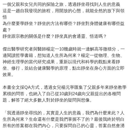
一個父親和女兒共同的探險之旅，透過靜坐尋找到人生的意義
這是一趟自我發現的旅程，用開放的心態，就能全然的放下與領
悟
為什麼要學靜坐？靜坐的方法有哪些？靜坐對身體健康有哪些益
處？
靜坐跟宗教的關係是什麼？靜坐真的會通靈、悟道嗎？
傑出醫學研究者與醫師楊定一10幾歲時就一邊解高等微積分，一
邊閱讀哲學書籍，想知道人生所為何來？楊定一從物理、生物、
神經生理學的當代研究成果，重新以現代和科學的觀點來看靜
坐、修行，並結合健康醫學的原理，點出靜坐在身心方面的立即
效果。
本書全文採QA方式，透過女兒楊元寧匯集了父親多年來靜坐教學
累積的問答，也納入了自己從10歲到24歲向父親提出的各種問
題，解答了絕大多數人對於靜坐的疑問與想像。
「我透過靜坐尋找的，其實是人生的意義，我們為什麼來此？人
生所為何來？生命還有什麼是我們掌握不了的？最後我終於明白
所有的答案都在我們內心，只要探問自己的心靈，答案自然會湧