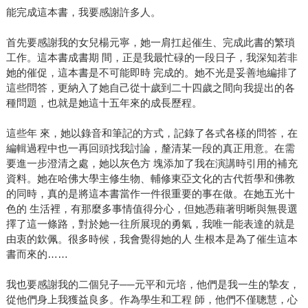
能完成這本書，我要感謝許多人。
首先要感謝我的女兒楊元寧，她一肩扛起催生、完成此書的繁瑣
工作。這本書成書期 間，正是我最忙碌的一段日子，我深知若非
她的催促，這本書是不可能即時 完成的。她不光是妥善地編排了
這些問答，更納入了她自己從十歲到二十四歲之間向我提出的各
種問題，也就是她這十五年來的成長歷程。
這些年 來，她以錄音和筆記的方式，記錄了各式各樣的問答，在
編輯過程中也一再回頭找我討論，釐清某一段的真正用意。在需
要進一步澄清之處，她以灰色方 塊添加了我在演講時引用的補充
資料。她在哈佛大學主修生物、輔修東亞文化的古代哲學和佛教
的同時，真的是將這本書當作一件很重要的事在做。在她五光十
色的 生活裡，有那麼多事情值得分心，但她憑藉著明晰與無畏選
擇了這一條路，對於她一往所展現的勇氣，我唯一能表達的就是
由衷的欽佩。很多時候，我會覺得她的人 生根本是為了催生這本
書而來的……
我也要感謝我的二個兒子──元平和元培，他們是我一生的摯友，
從他們身上我獲益良多。作為學生和工程 師，他們不僅聰慧，心