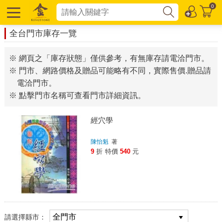
0
全台門市庫存一覽
※ 網頁之「庫存狀態」僅供參考，有無庫存請電洽門市。
※ 門市、網路價格及贈品可能略有不同，實際售價.贈品請
電洽門市。
※ 點擊門市名稱可查看門市詳細資訊。
經穴學
陳怡魁
著
9
折
特價
540
元
請選擇縣市：