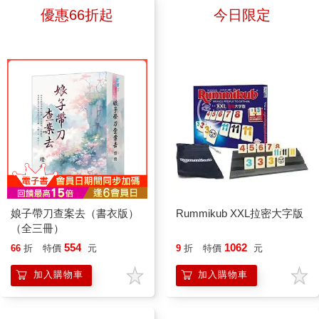
保護他人？ 本書另一項令人
殼，在都市裡遊蕩，放任自己隨
能力。 書中也有不少篇幅回
〈愛〉。其中，我讀過最多次的
優惠66折起
今日限定
驚喜的特色，是巧妙結合恐龍插
機拾取情愛的機遇。敘事風格的
到最貼近孩子的家庭關係，提醒
就是〈不滿的奴隸〉。這一篇同
畫家 CAN 與拼貼畫藝術家江口
混用，讓《2084》有了更多文
孩子留意家人的辛勞，也點出家
樣讓人看到比約恩的幽默與坦誠
憲子，兩種截然不同的創作風
學詮釋的空間。 張貴興的經
人共處的日常其實無可替代——
──明明已經出家修行幾年了，
格，呈現「國王」交換身體前後
典舊作《猴杯》也同時復刻重
溫柔不只是對外人的禮貌，也是
結果他還是可以因為掃地這樣的
所處的兩個世界。 暴龍「國
出。陳榮強在《猴杯》的導讀中
對最親近的人，願意多花一點心
事氣成那樣。我讀到這裡總是會
王」原本生活的恐龍世界，由
探討了張貴興的作品對於「全球
思去理解與陪伴。 我很喜歡
忍不住笑出來，他分享的那些忿
CAN 以細膩而富有張力的水彩
南方」的意義。這表示張貴興的
書中將抽象的情緒素養結合生活
忿不平全是我經歷過的，甚至常
筆觸描繪；鱷魚「抖抖」生活的
小說能被放在更大的全球框架下
化的小提醒，像是「重視早晨的
常跨不出去的。 另外，讓我
世界，則由江口憲子以手工拼貼
來看，能與其他區域的文學與文
問候」、「感到煩躁時，就深呼
覺得驚喜的收穫，是〈茶席〉這
的方式創作。她先以親手雕刻的
化產生關連與對話，也能為普世
吸」，隨時都能輕鬆練習；此
一篇。「清空杯子」這個故事，
橡皮章和壓克力顏料為紙張上
議題提供一個眺望的角度。如今
外，也談到「摘下有色眼鏡」、
我從各種書中讀到不下百遍了
娘子帶刀查案去（書衣版）
Rummikub XXL拉密大字版
色，再將紙張逐一剪裁、拼貼，
張貴興把台北寫進了
「把吵架當成一個機會」等主
吧，但比約恩在開頭提到，學者
（全三冊）
組成充滿質感與溫度的畫面。
《2084》，不只讓讀者從奇麗
題,帶孩子練習放下成見、化解
的世界觀認為，人生的種種難題
554
1062
66
折
特價
元
9
折
特價
元
兩種不同的媒材與畫風，不僅清
的文字中重新感受台北，也把台
衝突,對正建立人際關係的中高
一定是出於「資訊不足」，因此
楚區隔出角色所處的世界，也呼
灣放到了一個能與更大的世界產
年級孩子格外實用。 書中搭
加入購物車
加入購物車
覺得只要找到悟道的大師，把所
應了彼此迥然相異的性格與生命
生聯繫的文學格局中。
配繪者SAKAGAWA Narumi溫暖
有的智慧都學起來，困境不就可
經驗。這樣的表現手法在繪本中
童趣的手繪插畫，篇幅精簡、語
以解決了。我有一種被當頭棒喝