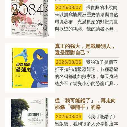
2026/08/07
張貴興的小說向
來以描寫婆羅洲歷史情結與自然
環境著稱，充滿原始的野蠻力量
與欲望的糾纏。他的讀者不無可
能猜想，他的文學筆法只適用於
婆羅洲，與熱帶雨林血脈相連，
真正的強大，是戰勝別人，
若是脫離婆羅洲的土壤，或許無
還是面對自己？
處扎根。但張貴興就如任何忠實
2026/08/06
我的孩子是個不
於創作的小說家，不斷用小說探
折不扣的超級恐龍迷，各種恐龍
索更多的人間樣態，貢獻給讀者
的名稱都能如數家珍，每天身邊
們，也因而成就《2084》這樣
總少不了幾隻小小的恐龍玩具。
的大跨越，台北成為小說主要場
玩耍時，他還會替不同的恐龍搭
景，而且用宛如「此曲只應天上
建各自的「世界」：有時將牠們
有」的筆力，讓這個地方的某些
從「我可能錯了」，再走向
分成草食性與肉食性兩大區域，
靈魂甦醒，讓某些發自於此地的
那條「張開手」的路
有時則依照生活環境，安排在海
獨特次聲波能被感知。 如果
2026/08/04
《我可能錯了》
洋或陸地棲息；甚至還會仿照電
不是張貴興，我們看不到這樣的
出版後，看到很多人分享對這本
影《侏羅紀公園》的情境，為某