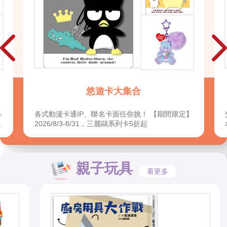
悠遊卡大集合
各
各式動漫卡通IP、聯名卡面任你挑！ 【期間限定】
閱
2026/8/3-8/31，三麗鷗系列卡5折起
一
價
閉
讀
親子玩具
看更多

，
文
所