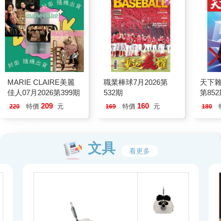
MARIE CLAIRE美麗
職業棒球7月2026第
天下雜
佳人07月2026第399期
532期
第85
209
160
特價
元
特價
元
220
169
180
文具
看更多