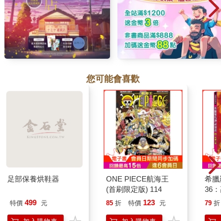
您可能會喜歡
足部保養烘鞋器
ONE PIECE航海王
希臘
(首刷限定版) 114
36
499
123
特價
元
85
折
特價
元
79
折