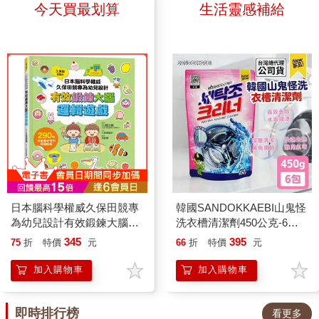
相當少見，為故事增添了鮮明的
今天買最划算
生活靈感補給
氣溫和，適合當作「每日一課」
的感覺，因為我也是這樣：我一
視覺層次與閱讀趣味。 本書
的床邊讀物，也適合親子共讀後
直以為，累積才會帶來成長。但
也推薦搭配《因為我是「膽小
聊聊，把提醒自然帶入日常。
比約恩提醒，心靈的成長也許不
鬼」》一起閱讀。這本書從小鱷
從打招呼、拒絕別人，到面對煩
是不斷往自己身上疊加更多東
魚「抖抖」的角度出發，描述他
躁與衝突，39堂課讓孩子理解自
西，而是一個慢慢放下、讓自己
在同一場雷擊後，進入暴龍「國
己、照顧他人,並在人際關係裡
變得輕盈的過程。 很感動的
王」身體裡的經歷。同一場意
站穩腳步的能力。畢竟，能溫柔
是，比約恩在〈把船清空〉也說
外，透過兩個角色各自不同的觀
對待世界之前，我們也希望孩子
出了不少人也許都有過的困擾：
點展開，讓孩子不只看見強者失
先學會溫柔地對待自己。
在這個資訊如此豐富的時代，我
去力量後的恐懼，也能感受弱者
們只要眼睛一睜開，手一開始滑
突然獲得力量時的慌張與掙扎。
手機，就會看到各種建議、賜
透過兩書的對照，孩子可以練
日本腦科學權威久保田競專
韓國SANDOKKAEBI山鬼怪
教，一大堆想要幫助我們日子過
習站在不同角色的立場思考，理
為幼兒設計有效鍛鍊大腦邏
洗衣槽清潔劑450公克-6包
得更好、身體更健康的善意，反
解每個人都有自己的恐懼、困境
輯遊戲（附290枚可重複使
組
345
395
75
折
特價
元
66
折
特價
元
而讓人看得很疲乏，心甚至更渾
與選擇，並進一步探討「強大」
用的育腦貼紙）
沌。有人還會自嘲：「儲存從未
與「弱小」背後真正的意涵。
加入購物車
加入購物車
停止，行動從未開始。」可是然
故事裡的這場雷擊，交換的不只
後呢？ 讀到比約恩說：「心
是暴龍與鱷魚的身體，也讓兩個
即時排行榜
看更多
靈成長是不能強求的」，我有一