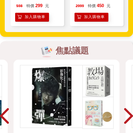
0.13mmX19mmX18
智慧型電動抽水機
299
450
特價
元
特價
元
598
2999
米/絕緣/耐寒/耐熱/耐
電壓(10入)
加入購物車
加入購物車
焦點議題