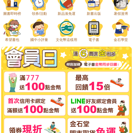
圖書即時榜
領券/活動
新品湊免運
新書出版
暑假漫博
希望書包
國中小評量
文化幣這樣用
電子書
金石學堂