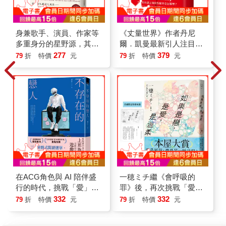
身兼歌手、演員、作家等
《丈量世界》作者丹尼
多重身分的星野源，其超
爾．凱曼最新引人注目之
人氣散文集，睽違多年的
作！
277
379
79
折
特價
元
79
折
特價
元
第２集隆重登場！
在ACG角色與 AI 陪伴盛
一穂ミチ繼《會呼吸的
行的時代，挑戰「愛」與
罪》後，再次挑戰「愛」
「真實」的定義
與「惡」的邊界
332
332
79
折
特價
元
79
折
特價
元