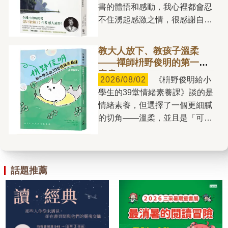
台北，就如同如果沒有張貴興，
書的體悟和感動，我心裡都會忍
些恐龍設置特別管制區。 孩
我們看不到那樣的婆羅洲。
不住湧起感激之情，很感謝自己
子在恐龍玩具的世界裡遊戲時，
愛欲是《2084》中一支突出的
有機會編到一本能讓這麼多人受
也正在一點一滴建構自己眼中的
主旋律。主人翁兼敘事者黃保
益的書，我自己也是受益者。我
世界——有人很強大，有人很弱
教大人放下、教孩子溫柔
祿，對他的摯愛梅兒述說他與多
對這本書最有感的就是「我可能
小。然而，究竟什麼才是真正的
——禪師枡野俊明的第一本
個女人的交往故事。雖然男性胯
錯了」、「別相信自己的每個念
童書
「強大」呢？ 第一次看到
下的「遠古巨獸」影響著男人對
2026/08/02
《枡野俊明給小
頭」，也因此開始特別留意自己
《因為我是「最強的」》時，我
女人的態度與對待方式，但小說
學生的39堂情緒素養課》談的是
和身邊人的念頭，比如我的母
立刻被封面上占據大半畫面的鱷
並未單純停留在所謂的男性凝
情緒素養，但選擇了一個更細膩
親。每次聽她重複在抱怨同樣的
魚臉龐吸引。書封一角，一隻暴
視，而是展現出更為複雜多面的
的切角——溫柔，並且是「可以
事，我就一直想到書中說的：傷
龍正從遠方迎面而來；畫面中的
欲望關係。書中女人所受到的控
練習」的溫柔，而不是天生的性
害自己最大的，就是你最難放下
鱷魚與暴龍，都有著同樣銳利的
制有暴力性質（如有權有勢的乾
格。 作者枡野俊明是日本國
的那個念頭。看到她的不快樂與
黃色眼睛，讓人一時分辨不出
爹），有金錢性質（如妓院），
寶級禪師、多摩美術大學名譽教
對身邊人的影響，我深深體會
來，書名所說的「最強的」，究
有情愛性質（如男性角色對女人
授，曾被《News Week》雜誌
話題推薦
到，人的念頭如何一步步奪走人
竟指的是暴龍，還是鱷魚？
的引誘）。這幾種男性對女性的
日文版選為「世界上最值得尊敬
的尊嚴與自由。 原本以為
更有趣的是，若將書本放在鏡子
占有，都在小說中有耐人尋味的
的一百位日本人」之一。編這本
《我可能錯了》會是比約恩留給
前，便能從倒影中看見一張完整
翻轉，尤其情愛的關係更為微
書時，我時常想像他放下平常談
讀者的最後一本書。沒想到，去
的鱷魚臉。這樣的設計，也讓人
妙。相對於此，某些情節呈現了
的禪修智慧與庭園美學，用最柔
年得知在他的託付之下，《我可
聯想到幼兒發展中的鏡像與自我