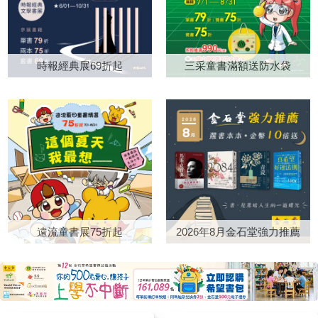
男女情感的真摯時刻，亦即擺脫
軟的語氣，一字一句把「溫柔」
能錯了》的共同作者卡洛琳整理
辨識：孩子透過鏡子認識自己的
欲望陰影、達到真實連結的時
講給一個孩子聽——這是他首度
出了《張開的手》，真的非常驚
外貌，也透過大人的回應理解自
刻，儘管這樣的連結顯得脆弱、
為兒童寫作，格外令人期待。書
喜。這本書讓我們有機會從更多
己的情緒，逐漸建立「這就是
轉瞬即逝或得來不易。純真與欲
中的他不是高高在上地說教，而
面向認識比約恩，也看見那些在
時報經典展69折起
三采童書滿額送防水袋
我」的自我概念。 《因為我
望之間的動態關係，悄悄呼應了
更像一位充滿智慧的爺爺，蹲下
《我可能錯了》中已經萌芽的智
是「最強的」》描述一隻名叫
小說中引用的《失樂園》。
身、用孩子聽得懂的語言，把畢
慧，如何延伸到生命的各個面
「國王」的暴龍。他擁有龐大而
《2084》的敘事方式相當值得
生體悟的禪意，轉化成溫暖又實
向。 如果說《我可能錯了》
強壯的身體，是恐龍世界裡公認
玩味，兩種敘事風格並存。一種
用的生活提醒。 這本書教孩
像是在人的心裡打開一道門，
最強大的存在，其他恐龍都十分
是史詩式的冒險旅程，有確切的
子的溫柔，不是一味退讓、犧牲
《張開的手》裡的每一篇會像是
畏懼他。 然而，一場突如其
人物動機與目標，有明顯的懸疑
自己成全別人，而是「好好保護
一個同行者，陪著我們把這份覺
來的雷擊，竟讓暴龍「國王」與
性與戲劇衝突。這種風格主要呈
自己、做自己，也可以很溫
察帶回生活，在每一個當下練習
膽小、弱小的鱷魚「抖抖」交換
現在婆羅洲的情節中，保祿和他
柔」。書中教孩子誠實說出「我
張開的手。 《張開的手》的
了身體。 失去原本強壯的身
的兩個好友為了他們共同喜歡的
幫不上忙」，也提醒孩子，與其
每一頁依然被我畫滿線、貼滿標
軀後，「國王」第一次體會到弱
遠流童書展75折起
2026年8月金石堂強力推薦
女孩去拯救一隻紅毛猩猩。另一
討好十個人，不如做真實的自
籤。有很多章節即使觀點我已經
者被欺負、無力反抗的感受。過
種敘事則是漫遊式的，沒有明確
己。這些其實都是在幫孩子建立
很熟悉了，但我還是反覆閱讀很
去只相信力量的他，也開始重新
目標，而是在一種情境或狀態中
「界線感」與「自我肯定感」
多次，例如：〈事情就是這個樣
思考：真正的強大，究竟是打敗
的活動。這主要呈現在黃保祿的
——「溫柔」也因此從單向付
子〉、〈指責與「應該」這個
別人，還是懂得運用自己的力量
台北生活，他是個萬念俱灰的空
出，變成同時照顧自己與他人的
詞〉、〈在磨合中成長〉、