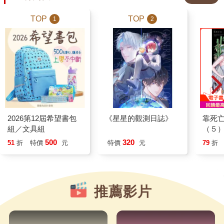
角色走進彼此的人生，從全新的
種鬆一口氣的感覺，終於有一本
視角重新認識自己。原來，真正
TOP
TOP
1
2
書告訴我，可以停一下了。他提
的強大，不只是擁有足以戰勝別
醒我們，心靈並不會因為我們覺
人的力量，而是在擁有力量時，
得「自己應該要成長」、「想變
仍願意理解他人、保護他人，並
得出眾」、「想在這個領域有所
勇敢面對自己的脆弱。
成就」，就馬上有成長。每個人
都有自己的步調，你我透過為自
己量身打造的生命經驗，學習需
要學的事，包括「放下」這門最
2026第12屆希望書包
《星星的觀測日誌》
靠死
重要的課。 比約恩在書中分
組／文具組
（５
享了一個我每次讀都會起雞皮疙
500
320
51
折
特價
元
特價
元
79
折
瘩的故事：一個人和上帝一起回
顧自己一生的足跡時發現，大部
分路上都是兩對腳印，可是在那
些最艱難、最孤單的時刻，地上
推薦影片
都只有一對腳印。他問上帝：
「那時候祢在哪裡？」上帝回
答：「那時候是我背著你走。」