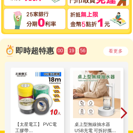
即時
超特惠
00
:
19
:
54
看更多
【太星電工】 PVC電
桌上型無線抽水器
工膠帶
USB充電 可拆好攜帶