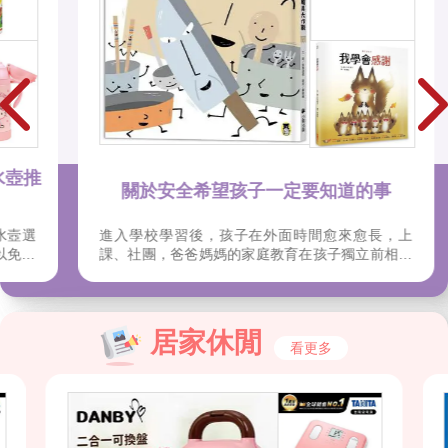
推
關於安全希望孩子一定要知道的事
選
進入學校學習後，孩子在外面時間愈來愈長，上
水
課、社團，爸爸媽媽的家庭教育在孩子獨立前相當
用
重要；孩子對自己與他人的認知是經過時間與經歷
天
摸索，還小的時候就可以由故事閱讀建立人身界線
輕
的認知。
面
居家休閒
看更多
再