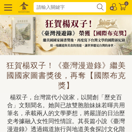
0
狂賀楊双子！《臺灣漫遊錄》繼美
國國家圖書獎後，再奪【國際布克
獎】
楊双子，台灣當代小說家，以開創「歷史百
合」文類聞名。她與已故雙胞胎妹妹若暉共用
筆名，承載兩人的文學夢想，將嚴謹的日治歷
史考據融入女性同性情誼。其長篇小說《臺灣
漫遊錄》透過鐵道旅行與地道美食探討文化階