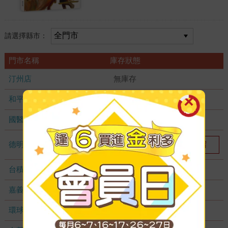
請選擇縣市：
門市名稱
庫存狀態
汀州店
無庫存
和平店
無庫存
國醫加盟店
無庫存
德明加盟店
我要預留
1
台積店
無庫存
嘉義耐斯店
無庫存
環球店
無庫存