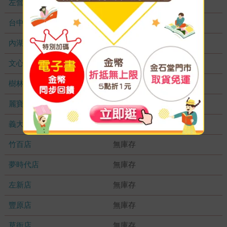
左營店
無庫存
台中秀泰店
無庫存
內湖大潤發
無庫存
文心店
無庫存
樹林店
無庫存
麗寶店
無庫存
義大店
無庫存
竹百店
無庫存
夢時代店
無庫存
左新店
無庫存
豐原店
無庫存
草衙店
無庫存