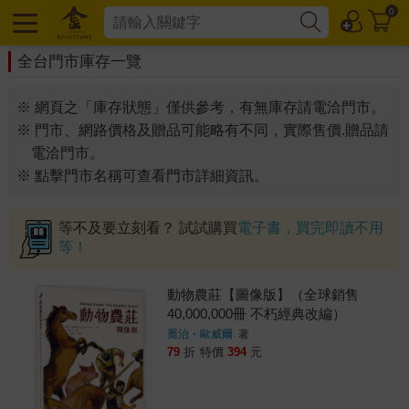
0
全台門市庫存一覽
※ 網頁之「庫存狀態」僅供參考，有無庫存請電洽門市。
※ 門市、網路價格及贈品可能略有不同，實際售價.贈品請
電洽門市。
※ 點擊門市名稱可查看門市詳細資訊。
等不及要立刻看？ 試試購買
電子書，買完即讀不用
等！
動物農莊【圖像版】（全球銷售
40,000,000冊 不朽經典改編）
喬治・歐威爾
著
79
折
特價
394
元