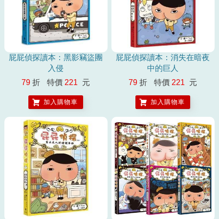
屁屁偵探讀本：黑影竊盜團
屁屁偵探讀本：消失在暗夜
入侵
中的巨人
79
折
特價
221
元
79
折
特價
221
元
加入購物車
加入購物車