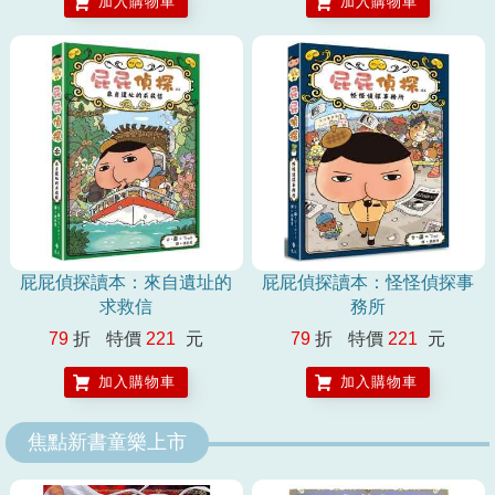
加入購物車
加入購物車
屁屁偵探讀本：來自遺址的
屁屁偵探讀本：怪怪偵探事
求救信
務所
79
折
特價
221
元
79
折
特價
221
元
加入購物車
加入購物車
焦點新書童樂上市