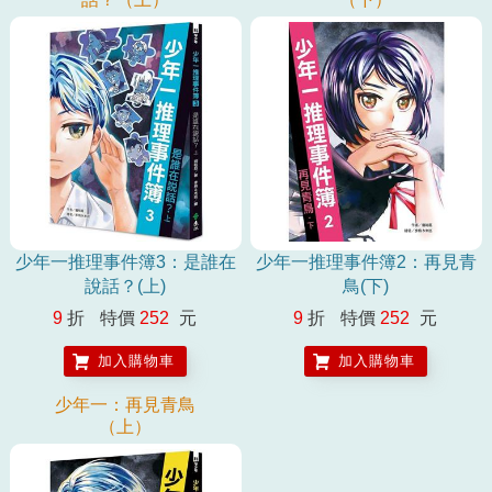
少年一推理事件簿3：是誰在
少年一推理事件簿2：再見青
說話？(上)
鳥(下)
9
折
特價
252
元
9
折
特價
252
元
加入購物車
加入購物車
少年一：再見青鳥
（上）