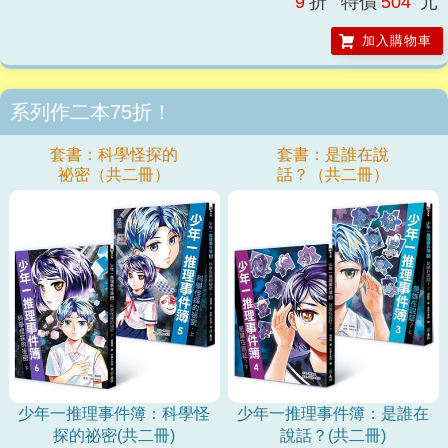
9
折
特價
504
元
鎮裡的藏鏡人、幕後的黑手，也將一一現身。 讀完二十五位同學中最後
的一篇自述， 真相，將呈現在你眼前！ ★ 全書六大事件，真相近在
加入購物車
眼前！ ★ 每篇故事附加科學知識圖解，等你一起來破案！ 《少年一
推理事件簿》結合推理、科學、青少年成長故事三大元素，搭配大量圖
片，形成獨特的閱讀經驗，讓讀者能在動腦推理的刺激中，連帶體悟科
系列作二本75折！
學精神、學習科學知識，並跟著故事裡的角色成長。 故事以六年一班
的轉學生黃宗一為主角，此人個性有原則，是個「對稱控」兼「科學
套書：科學怪探的
套書：是誰在說
狂」，也因為太有個性，初到新學校就引起眾人譁然。但他憑藉著優秀
祕密（共二冊）
話？（共二冊）
的科學才能，破解了一個又一個各說各話的謎團、案件，形象也從目中
無人的白目，一躍而成有點帥又讓人安心的「科學怪探」…… 讀者能
從劇情中明白案件的邏輯、運用到的科學知識，既燒腦又過癮。每書六
至七個單元，每單元附加「破案之鑰」專欄，以淺顯易懂的圖文，進一
步解說該篇章裡的破案關鍵科學概念。 【套書贈品．首批限量】
★★★ 時時推理 萬用手帳 ★★★ ──時時記錄．思考真相── ★精
選《少年一推理事件簿》內頁圖文 ★鐵粉專屬贈品，開本精巧好攜帶！
★走到哪，寫到哪，養成有如黃宗一和隋雲的破案鷹眼！ ｜規格｜ 全
彩封面、A5尺寸、內頁單色64頁、騎馬釘裝幀 含12幅跨頁萬用月曆，
自填自寫，及4mm方格筆記約40頁 跨界推薦 王意中｜臨床心理師
林彥佑｜高雄林園國小教師 花梅真｜臺北市明德國小教師 陳品皓｜米
少年一推理事件簿：科學怪
少年一推理事件簿：是誰在
露谷心理治療所策略長 傅宓慧｜桃園龍星國小圖書館閱讀推動教師 蕭
探的祕密(共二冊)
說話？(共二冊)
俊傑｜科學X博士、科展專業指導講師 （依姓氏筆畫排序） 推理，離