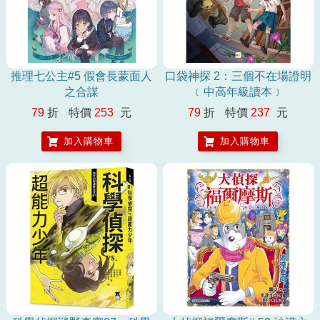
推理七公主#5 假會長蒙面人
口袋神探 2：三個不在場證明
之合謀
﹝中高年級讀本﹞
79
折
特價
253
元
79
折
特價
237
元
加入購物車
加入購物車