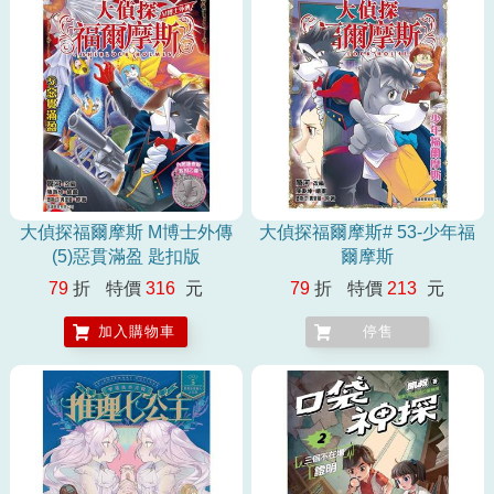
大偵探福爾摩斯 M博士外傳
大偵探福爾摩斯# 53-少年福
(5)惡貫滿盈 匙扣版
爾摩斯
79
折
特價
316
元
79
折
特價
213
元
加入購物車
停售