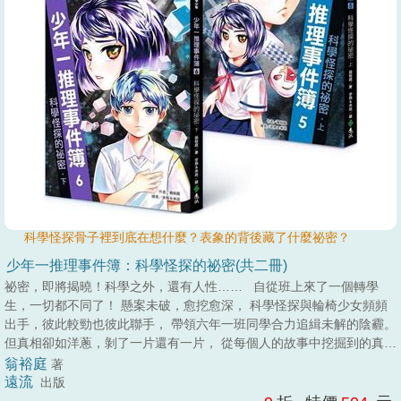
科學怪探骨子裡到底在想什麼？表象的背後藏了什麼祕密？
少年一推理事件簿：科學怪探的祕密(共二冊)
祕密，即將揭曉！科學之外，還有人性…… 自從班上來了一個轉學
生，一切都不同了！ 懸案未破，愈挖愈深， 科學怪探與輪椅少女頻頻
出手，彼此較勁也彼此聯手， 帶領六年一班同學合力追緝未解的陰霾。
但真相卻如洋蔥，剝了一片還有一片， 從每個人的故事中挖掘到的真相
不停在變動。 而始終冷靜如一的黃宗一，身上的神祕感卻日漸深濃，
翁裕庭
著
科學怪探骨子裡到底在想什麼？表象的背後藏了什麼祕密？ 故事轉折又
遠流
出版
轉折， 終將揭曉的，是隋雲與黃宗一的過去， 而青鳥的真實身分、小