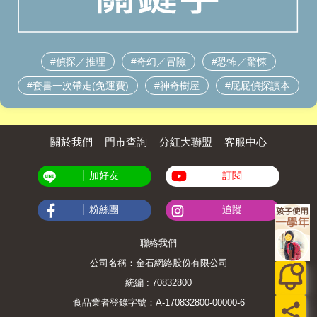
偵探／推理
奇幻／冒險
恐怖／驚悚
套書一次帶走(免運費)
神奇樹屋
屁屁偵探讀本
關於我們
門市查詢
分紅大聯盟
客服中心
加好友
訂閱
粉絲團
追蹤
聯絡我們
公司名稱：金石網絡股份有限公司
統編 : 70832800
食品業者登錄字號：A-170832800-00000-6