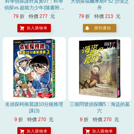
科學偵探謎野真實07：科學
大偵探福爾摩斯# 52 沙漠之
偵探vs.超能力少年(隨書附贈
舟
「DIY科學偵探書籤」兩款)
79
折
特價
277
元
79
折
特價
213
元
加入購物車
貨到通知
名偵探柯南晨讀10分鐘推理
三個問號偵探團5：海盜的墓
課(3)
穴
9
折
特價
270
元
9
折
特價
270
元
加入購物車
加入購物車