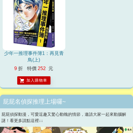
少年一推理事件簿1：再見青
鳥(上)
9
折
特價
252
元
加入購物車
屁屁名偵探推理上場囉~
屁屁偵探動漫，可愛逗趣又驚心動魄的情節，邀請大家一起來動腦解
謎！看更多請點這裡↓↓