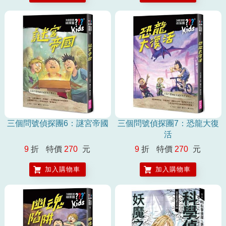
三個問號偵探團6：謎宮帝國
三個問號偵探團7：恐龍大復
活
9
折
特價
270
元
9
折
特價
270
元
加入購物車
加入購物車