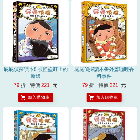
屁屁偵探讀本8 被怪盜盯上的
屁屁偵探讀本番外篇咖哩香
新娘
料事件
79
折
特價
221
元
79
折
特價
221
元
加入購物車
加入購物車