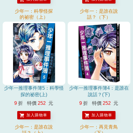
行梗，讀者在閱讀時，常有眼睛一亮的感覺。——傅宓慧｜桃園龍星國
小圖書館閱讀推動教師 科學無所不在，透過科學可以看穿很多事情。
少年一：科學怪探
少年一：是誰在說
不論你是想領略科學之美，還是想從故事中了解科學新知，或是家長們
的祕密（上）
話？（下）
期待培養小朋友的科學素養，都可以透過本系列書籍精心安排的劇情，
隨著主角們一同體驗每個事件，讓自己被科學之美深深吸引。真心推薦
本書。——蕭俊傑｜科學X博士、科展專業指導講師
少年一推理事件簿5：科學怪
少年一推理事件簿4：是誰在
探的祕密(上)
說話？(下)
9
折
特價
252
元
9
折
特價
252
元
加入購物車
加入購物車
少年一：是誰在說
少年一：再見青鳥
話？（上）
（下）