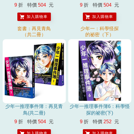
不開人性的覺察與掌握。每一個細微的線索，都暗藏著可能的答案，需
9
折
特價
504
元
9
折
特價
504
元
要孩子們好好思考來研判。《少年一推理事件簿》這一系列，是很適合
兒童和青少年學習察言觀色、解讀人心、同理對方感受的好作品。透過
加入購物車
加入購物車
故事的鋪陳，讓孩子可以跳脫固著的思考，喚起自己掌握人事物的訣
套書：再見青鳥
少年一：科學怪探
竅。——王意中｜臨床心理師 這套書的特色在於，不只是文字式的小
（共二冊）
的祕密（下）
說閱讀，還增添了「科學知識的破案之鑰」，這樣知識型、推理型、文
學型兼具的小說，同時考驗著孩子的智慧與閱讀能力。尤其現在教育重
視「素養」，在在考驗孩子跨領域、文圖共構的閱讀力，這套書，確實
可以擔任典型的基礎培力素材。——林彥佑｜高雄林園國小教師 這套
書，每一本都有幾個小故事，每篇故事在劇情之中鋪陳了層層的推理練
習、邏輯思考，謎底揭曉之後還有「破案之鑰」說明科學知識。內文雖
然沒有注音，但用字遣詞淺顯易懂，而且故事背景以校園生活為主，相
信可以引起孩子的興趣。——花梅真｜臺北市明德國小教師 如果家中
有對科學領域感到興趣的孩子，這系列作品可以輕易滿足他對知識的探
索，同時在無形中累積科學素養、閱讀素養。 如果孩子對於體制內的科
學學習感到困難，這系列以懸疑推理作為書寫主調的小說，將以故事帶
領孩子進入科學的殿堂，讓他在緊湊又懸疑的節奏中，得到適合的知
少年一推理事件簿：再見青
少年一推理事件簿6：科學怪
識。——陳品皓｜米露谷心理治療所策略長 故事雖然以小學生「黃宗
鳥(共二冊)
探的祕密(下)
一」為主角，但故事中每一個角色在破案過程中，都扮演了重要的角
9
折
特價
504
元
9
折
特價
252
元
色，甚至暗示了「每個人都有其天賦」這樣的想法。另外有趣的是，作
者不只將書中小學生的個性描繪得很到位，大量的對話中也藏有不少流
加入購物車
加入購物車