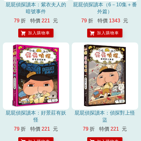
屁屁偵探讀本：紫衣夫人的
屁屁偵探讀本（6－10集＋番
暗號事件
外篇）
79
折
特價
221
元
79
折
特價
1343
元
加入購物車
加入購物車
屁屁偵探讀本：好景莊有妖
屁屁偵探讀本：偵探對上怪
怪
盜
79
折
特價
221
元
79
折
特價
221
元