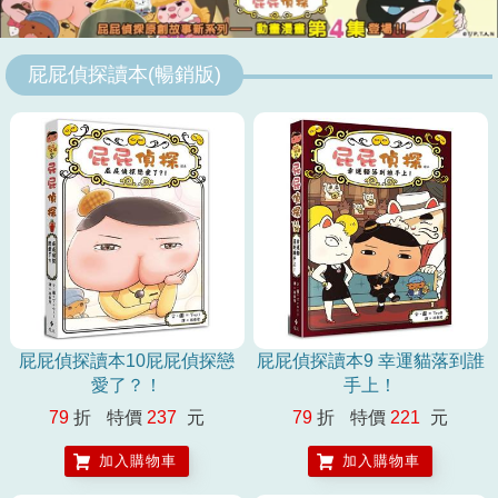
屁屁偵探讀本(暢銷版)
屁屁偵探讀本10屁屁偵探戀
屁屁偵探讀本9 幸運貓落到誰
愛了？！
手上！
79
折
特價
237
元
79
折
特價
221
元
加入購物車
加入購物車