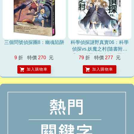
三個問號偵探團8：幽魂陷阱
科學偵探謎野真實06：科學
偵探vs.妖魔之村(隨書附贈
「DIY科學偵探書籤」兩款)
9
折
特價
270
元
79
折
特價
277
元
加入購物車
加入購物車