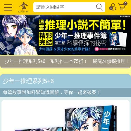
0
少年一推理系列5+6
系列作二本75折！
屁屁名偵探推理上
少年一推理系列5+6
每篇故事附加科學知識圖解，等你一起來破案！