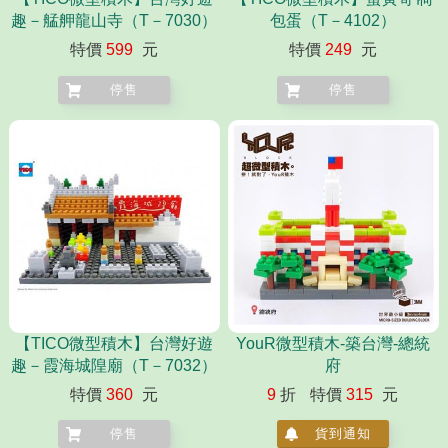
趣－艋舺龍山寺（T－7030）
包蛋（T－4102）
特價
599
元
特價
249
元
停售
停售
【TICO微型積木】台灣好遊
YouR微型積木-築台灣-總統
趣－霞海城隍廟（T－7032）
府
特價
360
元
9
折
特價
315
元
停售
貨到通知