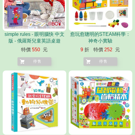
simple rules - 眼明腦快 中文
愈玩愈聰明的STEAM科學：
版 - 俄羅斯兒童英語桌遊
神奇小實驗
特價
550
元
9
折
特價
252
元
停售
停售