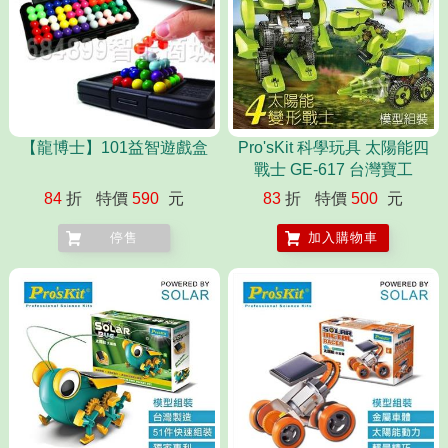
【龍博士】101益智遊戲盒
Pro'sKit 科學玩具 太陽能四
戰士 GE-617 台灣寶工
84
折
特價
590
元
83
折
特價
500
元
停售
加入購物車