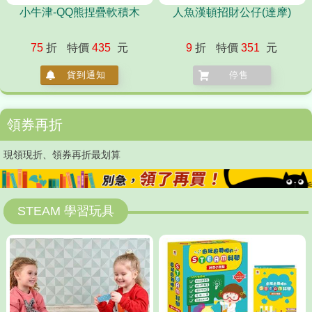
小牛津-QQ熊捏疊軟積木
人魚漢頓招財公仔(達摩)
75
折
特價
435
元
9
折
特價
351
元
貨到通知
停售
領券再折
現領現折、領券再折最划算
STEAM 學習玩具