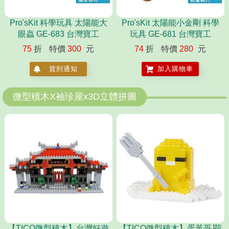
Pro'sKit 科學玩具 太陽能大
Pro'sKit 太陽能小金剛 科學
眼蟲 GE-683 台灣寶工
玩具 GE-681 台灣寶工
75
折
特價
300
元
74
折
特價
280
元
貨到通知
加入購物車
微型積木X袖珍屋x3D立體拼圖
【TICO微型積木】台灣好遊
【TICO微型積木】蛋黃哥∣荷