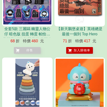
全套5款 三麗鷗 幽靈人物公
【新天鵝堡桌遊】英雄總是
仔 暗色版 扭蛋 轉蛋 帕恰狗
最後一個到 Top Hero
美樂蒂 酷洛米 凱蒂貓 大耳狗
68
折
特價
460
元
71
折
特價
417
元
停售
加入購物車