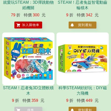
就愛玩STEAM：3D彈跳動物
STEAM！忍者兔益智電動齒
紙機關
輪積木
79
折
特價
300
元
9
折
特價
342
元
加入購物車
貨到通知
STEAM！忍者兔3D立體軟積
科學STEAM好好玩：DIY磁
木
力飛機
9
折
特價
359
元
9
折
特價
449
元
停售
貨到通知