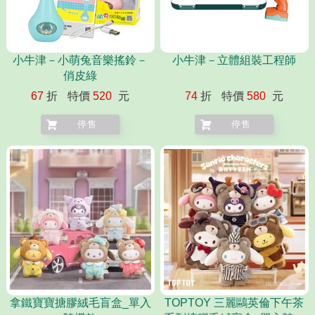
小牛津－小萌兔音樂搖鈴－
小牛津－立體組裝工程師
俏皮綠
67
折
特價
520
元
74
折
特價
580
元
停售
停售
拿鐵寶寶搪膠絨毛盲盒_單入
TOPTOY 三麗鷗英倫下午茶