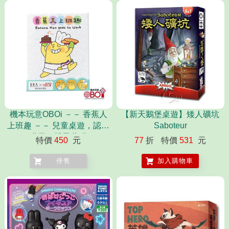
機本玩意OBOi －－ 香蕉人
【新天鵝堡桌遊】矮人礦坑
上班趣 －－ 兒童桌遊，認識
Saboteur
職業、親子共玩
特價
450
元
77
折
特價
531
元
停售
加入購物車