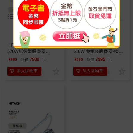
HITACHI 日立 日本原裝
HITACHI日立 日本原裝
570W紙袋型吸塵器
610W 免紙袋吸塵器-鈦銀
CVKP90GT
(CVSK11T)
7900
7995
特價
元
特價
元
8590
8690
加入購物車
加入購物車