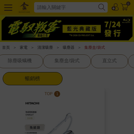
0
首頁
＞
家電
＞
清潔吸塵
＞
吸塵器
＞
集塵盒/袋式
除塵吸螨機
集塵盒/袋式
直立式
暢銷榜
TOP
1