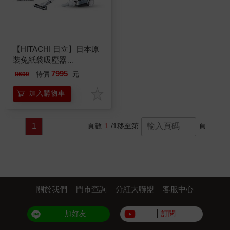
【HITACHI 日立】日本原
裝免紙袋吸塵器
(CVSK11T)
7995
特價
元
8690
加入購物車
1
頁數
1
/1
移至第
頁
關於我們
門市查詢
分紅大聯盟
客服中心
加好友
訂閱