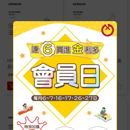
HITACHI 日立 560W日本
HITACHI日立 日本原裝 進
原裝紙袋型吸塵器
口紙袋型吸塵器
CVCK4T
CVKV70GT
4959
6155
特價
元
特價
元
5390
6690
加入購物車
加入購物車