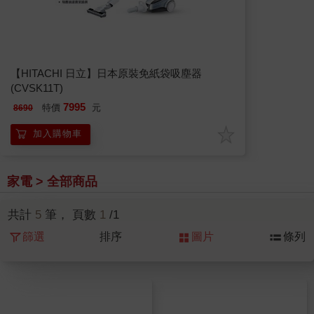
【HITACHI 日立】日本原裝免紙袋吸塵器
(CVSK11T)
7995
特價
元
8690
加入購物車
家電 > 全部商品
共計
5
筆， 頁數
1
/1
篩選
排序
圖片
條列