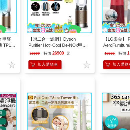
n 甲醛
【贈二合一濾網】Dyson
【LG樂金】 Pu
TP12
Purifier Hot+Cool De-NOx甲醛
AeroFurni
NOx偵測涼暖空氣清淨機HP12
機 雪梨白 AS
26900
1
特價
元
特價
29900
16900
白金色
加入購物車
加入購物