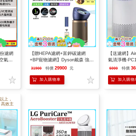
年份濾網
【贈HEPA濾網+富鉀碳濾網
【送濾網】Air
敏空氣清
+BP寵物濾網】Dyson戴森 強效
氣清淨機-PC1
機)
極靜甲醛偵測空氣清淨機 BP04
PM2.5/UV
29900
36
特價
元
特價
31900
6000
普魯士藍及金色
環)
加入購物車
加入購物
%以上，
，高效主