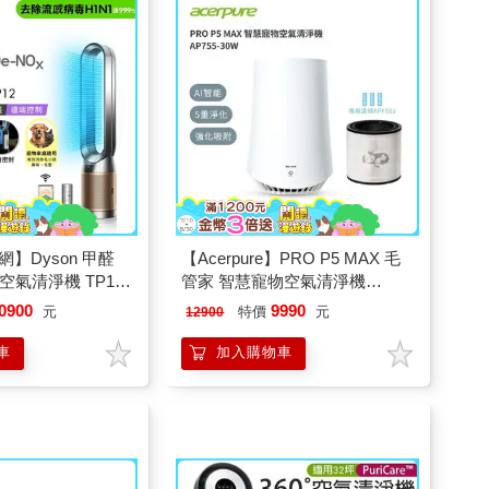
】Dyson 甲醛
【Acerpure】PRO P5 MAX 毛
空氣清淨機 TP12
管家 智慧寵物空氣清淨機
AP755-30W
0900
9990
元
特價
元
12900
車
加入購物車