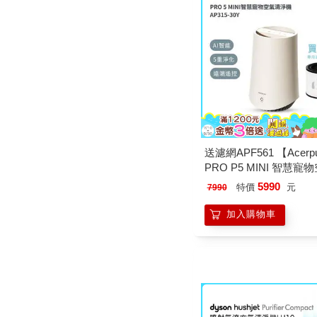
送濾網APF561 【Acerpu
PRO P5 MINI 智慧寵
淨機 (雲朵米) AP315-30
5990
特價
元
7990
加入購物車