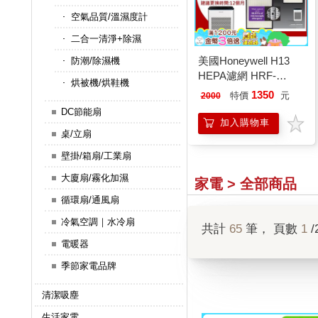
空氣品質/溫濕度計
二合一清淨+除濕
美國Honeywell H13
防潮/除濕機
HEPA濾網 HRF-
烘被機/烘鞋機
Q710V1 (適用
1350
特價
元
2000
HPA710WTWV1)
DC節能扇
加入購物車
桌/立扇
壁掛/箱扇/工業扇
大廈扇/霧化加濕
家電 > 全部商品
循環扇/通風扇
冷氣空調｜水冷扇
共計
65
筆， 頁數
1
/
電暖器
季節家電品牌
清潔吸塵
生活家電