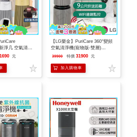
riCare
【LG樂金】PuriCare 360°變頻
ture新淨几 空氣清淨
空氣清淨機(寵物版-雙層)
201PWU0
AS101DBY0
1690
31900
元
特價
元
39900
車
加入購物車