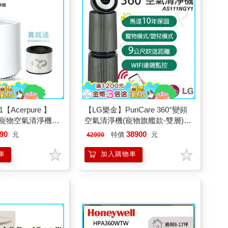
【Acerpure 】
【LG樂金】PuriCare 360°變頻
智慧寵物空氣清淨機
空氣清淨機(寵物旗艦款-雙層)
AS111NGY1
90
38900
元
特價
元
42900
車
加入購物車