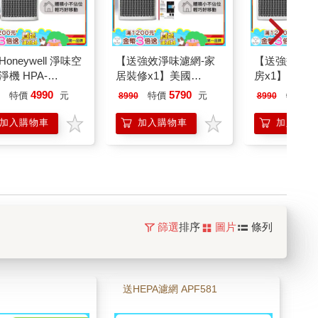
oneywell 淨味空
【送強效淨味濾網-家
【送強效淨味
淨機 HPA-
居裝修x1】美國
房x1】美國Hon
0WTWV1
Honeywell 淨味空氣清
淨味空氣清淨機
4990
5790
5
特價
元
特價
元
特價
8990
8990
淨機 HPA-
5150WTWV1
5150WTWV1
加入購物車
加入購物車
加入購物
篩選
排序
圖片
條列
送HEPA濾網 APF581