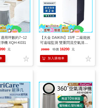
】適用坪數約7~12
【大金 DAIKIN】15坪 二級能效
機 XQH-K031
可遠端監測 雙重閃流空氣清淨
機 MC655ASCT
990
16200
元
特價
元
20880
車
加入購物車