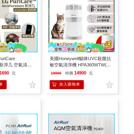
riCare
美國Honeywell貓咪UVC殺菌抗
ture新淨几 空氣清淨
敏空氣清淨機 HPA360WTW(喵
01PBK0
淨機)
1690
14900
元
特價
元
19900
車
加入購物車