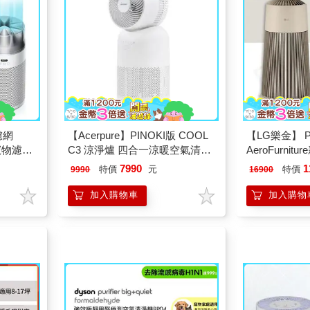
濾網
【Acerpure】PINOKI版 COOL
【LG樂金】 Pu
寵物濾
C3 涼淨爐 四合一涼暖空氣清淨
AeroFurni
urifier
機 (AH335-10W)
機 奶茶棕 AS2
7990
1
特價
元
特價
9990
16900
氣流空氣清
加入購物車
加入購物