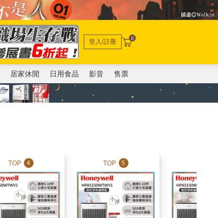
0
登入/註冊
電
居家休閒
日用食品
影音
售票
TOP
TOP
TOP
4
5