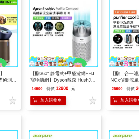
5】
【贈360° 靜電式+甲醛濾網+HJ
【贈二合一濾網
甲醛偵測空
寵物濾網】Dyson戴森 HushJet
NOx偵測涼風
士藍及金色
Purifier Compact HJ10 噴射氣
鎳金色
12900
2
特價
元
特價
14900
25900
流空氣清淨機 銀白
加入購物車
加入購物