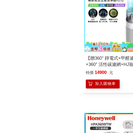
【贈360° 靜電式+甲醛
+360° 活性碳濾網+HJ
網】Dyson戴森 HushJet P
14900
特價
元
Compact HJ10 噴射
淨機 銀白色
加入購物車