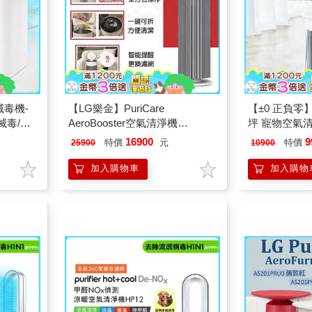
氣滅毒機-
【LG樂金】PuriCare
【±0 正負零
滅毒/無
AeroBooster空氣清淨機
坪 寵物空氣清淨
AS551GWX0
16900
9
特價
元
特價
25900
10900
加入購物車
加入購物