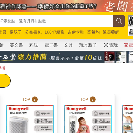
圭吾
楊双子
公益書包
16647續集
吉伊卡哇
高希均
通靈藥師
路邊攤新作
馬斯克
玩具總動員5
超慢跑
館
英文書
雜誌
電子書
文具
玩具親子
3C電玩
家
淨機
TOP
TOP
2
3