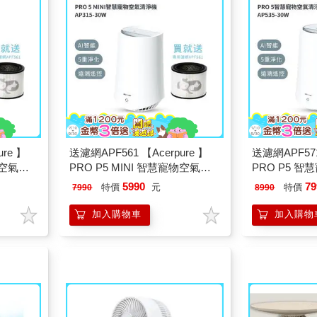
re 】
送濾網APF561 【Acerpure 】
送濾網APF571
物空氣清
PRO P5 MINI 智慧寵物空氣清
PRO P5 
Y
淨機 (棉花白) AP315-30W
AP535-30W
5990
79
特價
元
特價
7990
8990
加入購物車
加入購物