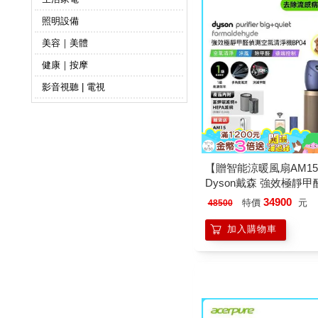
照明設備
美容｜美體
健康｜按摩
影音視聽 | 電視
【贈智能涼暖風扇AM1
Dyson戴森 強效極靜
氣清淨機 BP04 普魯
34900
特價
元
48500
加入購物車