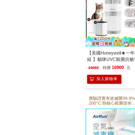
【美國Honeywell★一
組 】貓咪UVC殺菌抗
淨機 HPA360WTW(喵淨
16900
特價
元
24060
加入購物車
實驗證實有效滅菌99.9
200°C 熱核心殺菌技術
動循環滅菌