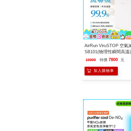
AirRun ViruSTOP 空
SB101(物理性瞬間高溫
耗材)
7800
特價
元
10000
加入購物車