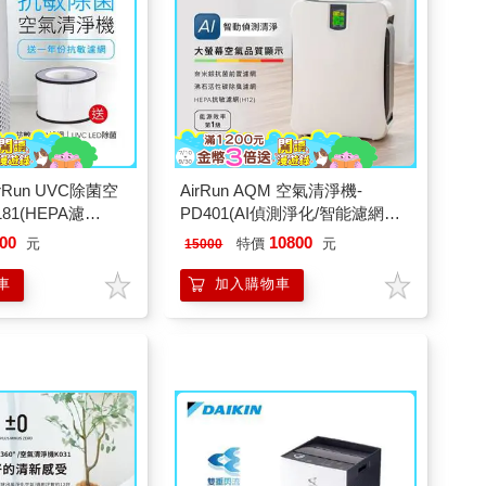
Run UVC除菌空
AirRun AQM 空氣清淨機-
81(HEPA濾
PD401(AI偵測淨化/智能濾網管
C殺菌/360進風大循
理/空氣品質偵測)
00
10800
元
特價
元
15000
車
加入購物車