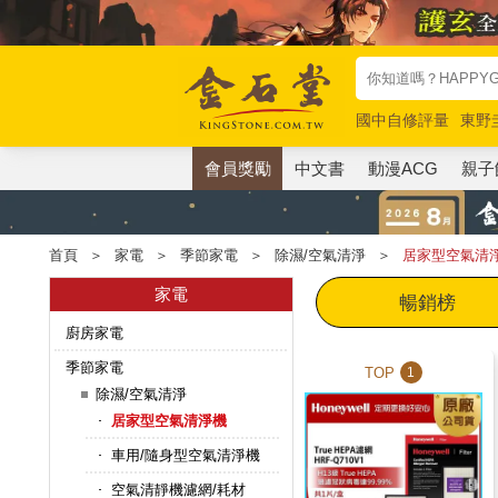
國中自修評量
東野
唯紅花綻放
奧德賽
會員獎勵
中文書
動漫ACG
親子
首頁
＞
家電
＞
季節家電
＞
除濕/空氣清淨
＞
居家型空氣清
家電
暢銷榜
廚房家電
季節家電
TOP
1
除濕/空氣清淨
居家型空氣清淨機
車用/隨身型空氣清淨機
空氣清靜機濾網/耗材