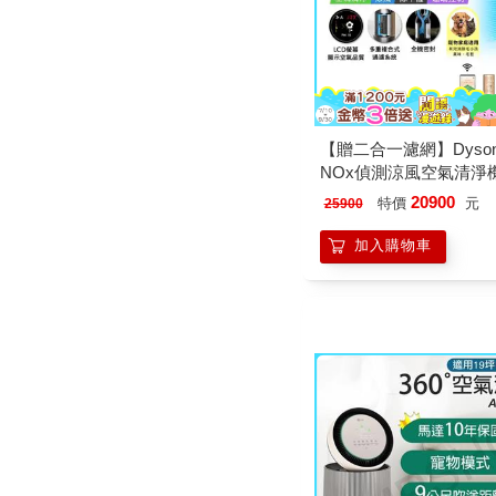
【贈二合一濾網】Dyso
NOx偵測涼風空氣清淨機 
白金色
20900
特價
元
25900
加入購物車