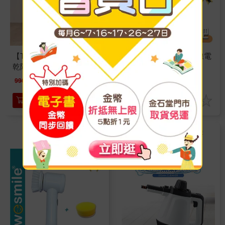
【THOMSON】石墨烯烘
【wesmile】超省力無線電
乾除菌洗地機(TM-
動拖把
SAV63D)
8600
1680
特價
元
特價
元
9900
2690
加入購物車
加入購物車
★清潔、消毒、除菌、除
汙