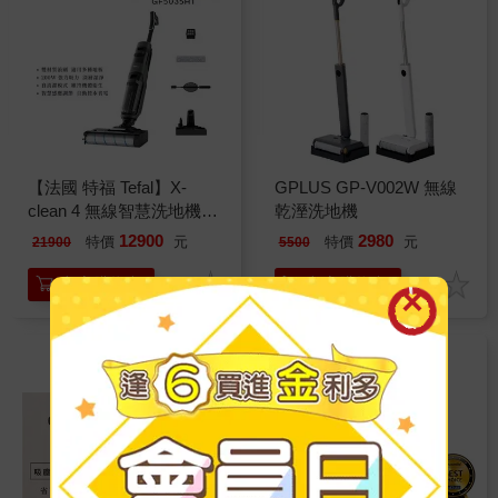
【法國 特福 Tefal】X-
GPLUS GP-V002W 無線
clean 4 無線智慧洗地機
乾溼洗地機
GF5035HT (吸拖同步/自清
12900
2980
特價
元
特價
元
21900
5500
模式/汙水不迴流)
加入購物車
加入購物車
無線控制，多角度清潔，
靈活清潔