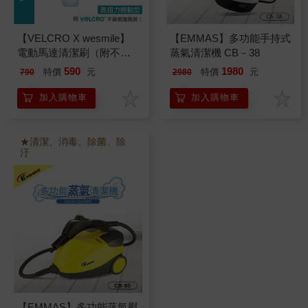
【VELCRO X wesmile】
【EMMAS】多功能手持式
電動馬達清潔刷（附不留
蒸氣清潔機 CB－38
痕魔鬼氈）
590
1980
特價
元
特價
元
790
2980
加入購物車
加入購物車
★清潔、消毒、除菌、除
汙
【EMMAS】多功能蒸氣熨