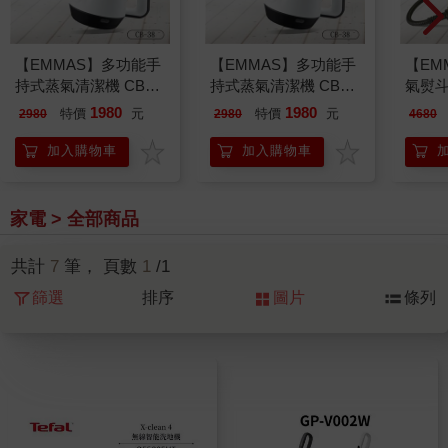
【EMMAS】多功能手
【EMMAS】多功能手
【EM
持式蒸氣清潔機 CB－
持式蒸氣清潔機 CB－
氣熨斗
38
38
1980
1980
特價
元
特價
元
2980
2980
4680
加入購物車
加入購物車
家電 > 全部商品
共計
7
筆， 頁數
1
/1
篩選
排序
圖片
條列