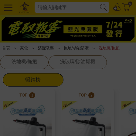
0
首頁
＞
家電
＞
清潔吸塵
＞
拖地/功能清潔
＞
洗地機/拖把
洗地機/拖把
洗玻璃/除油垢機
暢銷榜
TOP
TOP
1
2