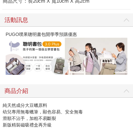
商品尺寸：
長20cm X 寬10cm X 高2cm
活動訊息
PUGO噗果聰明書包開學季預購優惠
商品介紹
純天然成分大豆蠟原料
幼兒專用無毒蠟筆，顯色容易、安全無毒
滑順不沾手，加粗不易斷裂
新版精裝磁吸禮盒再升級