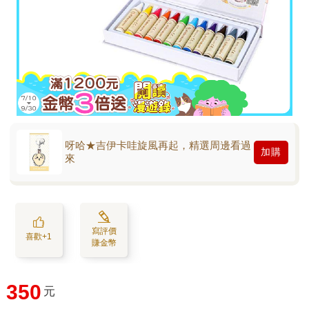
呀哈★吉伊卡哇旋風再起，精選周邊看過
加購
來
寫評價
喜歡+1
賺金幣
350
元