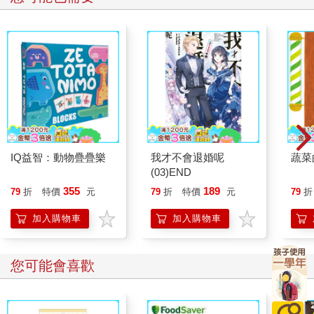
IQ益智：動物疊疊樂
我才不會退婚呢
蔬菜
(03)END
355
189
79
折
特價
元
79
折
特價
元
79
折
加入購物車
加入購物車
您可能會喜歡