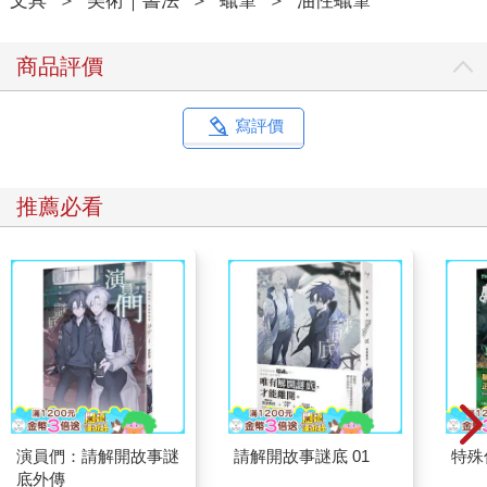
文具
＞
美術｜書法
＞
蠟筆
＞
油性蠟筆
商品評價
寫評價
推薦必看
演員們：請解開故事謎
請解開故事謎底 01
特殊傳
底外傳