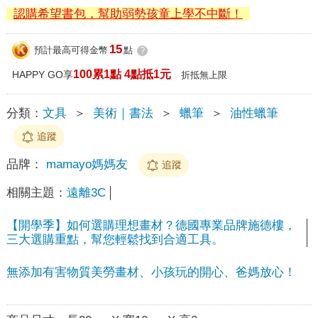
認購希望書包，幫助弱勢孩童上學不中斷！
15
預計最高可得金幣
點
?
100累1點 4點抵1元
HAPPY GO享
折抵無上限
分類：
文具
＞
美術｜書法
＞
蠟筆
＞
油性蠟筆
追蹤
品牌：
mamayo媽媽友
追蹤
相關主題：
遠離3C
【開學季】如何選購理想畫材？德國專業品牌施德樓，
三大選購重點，幫您輕鬆找到合適工具。
無添加有害物質美勞畫材、小孩玩的開心、爸媽放心！