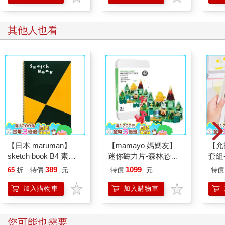
其他人也看
【日本 maruman】
【mamayo 媽媽友】
【允
sketch book B4 素描
迷你磁力片-森林恐龍
套組-
本 繪圖本 空白繪圖本
(42pcs/附鐵盒與說明
水筆
389
1099
65
折
特價
元
特價
元
特價
速寫本
書/開放式/旅行外出/隨
綿、
身攜帶款/教具)
加入購物車
加入購物車
您可能也需要