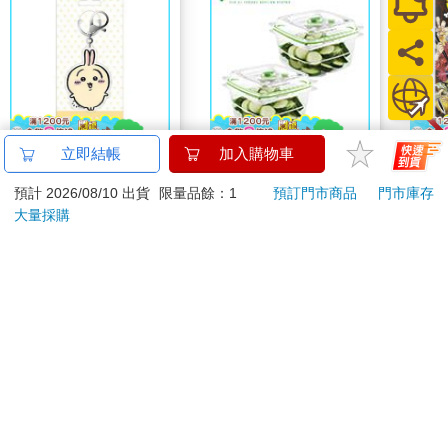
立即結帳
加入購物車
吉伊卡哇 亞克力鑰匙
FoodSaver真空密鮮盒
ONE
圈-兔兔
2入組（中－1.2L）
(首刷
預計 2026/08/10 出貨
限量品餘：1
預訂門市商品
門市庫存
124
899
95
折
特價
元
特價
元
85
折
大量採購
加入購物車
加入購物車
訂購/退換貨須知
加入金石堂 LINE 官方帳號『完成綁定』，隨時掌握出貨動
態：