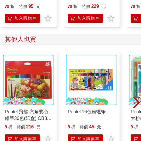
95
229
79
折
特價
元
79
折
特價
元
79
折
加入購物車
加入購物車
其他人也買
Pentel 飛龍 六角彩色
Pentel 16色粉蠟筆
Pentel
鉛筆36色(紙盒) CB8-
大粉蠟
36
216
45
9
折
特價
元
9
折
特價
元
9
折
加入購物車
加入購物車